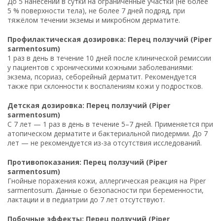
До 5 нанесений в сутки на ограниченные участки (не более
5 % поверхности тела), не более 7 дней подряд, при
тяжёлом течении экземы и микробном дерматите.
Профилактическая дозировка: Перец ползучий (Piper
sarmentosum)
1 раз в день в течение 10 дней после клинической ремиссии
у пациентов с хроническими кожными заболеваниями:
экзема, псориаз, себорейный дерматит. Рекомендуется
также при склонности к воспалениям кожи у подростков.
Детская дозировка: Перец ползучий (Piper
sarmentosum)
С 7 лет — 1 раз в день в течение 5–7 дней. Применяется при
атопическом дерматите и бактериальной пиодермии. До 7
лет — не рекомендуется из-за отсутствия исследований.
Противопоказания: Перец ползучий (Piper
sarmentosum)
Гнойные поражения кожи, аллергическая реакция на Piper
sarmentosum. Данные о безопасности при беременности,
лактации и в педиатрии до 7 лет отсутствуют.
Побочные эффекты: Перец ползучий (Piper