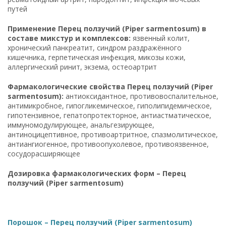
путей
Применение Перец ползучий (Piper sarmentosum) в
составе микстур и комплексов:
язвенный колит,
хронический панкреатит, синдром раздражённого
кишечника, герпетическая инфекция, микозы кожи,
аллергический ринит, экзема, остеоартрит
Фармакологические свойства Перец ползучий (Piper
sarmentosum):
антиоксидантное, противовоспалительное,
антимикробное, гипогликемическое, гиполипидемическое,
гипотензивное, гепатопротекторное, антиастматическое,
иммуномодулирующее, анальгезирующее,
антиноцицептивное, противоартритное, спазмолитическое,
антиангиогенное, противоопухолевое, противоязвенное,
сосудорасширяющее
Дозировка фармакологических форм – Перец
ползучий (Piper sarmentosum)
Порошок – Перец ползучий (Piper sarmentosum)