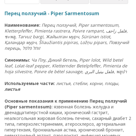
Перец ползучий - Piper Sarmentosum
Наименование:
Перец ползучий, Piper sarmentosum,
Kletterpfeffer, Pimienta rastrera, Poivre rampant,
زاحف
فلفل
,
ชะพลู
, Tarvuz bargi, Жайылган мурч, Sürünən istiot,
Қаландар мурч, Šliaužiantis pipiras, Ložņu pipars, Повзучий
перець,
ל
פלפ
זוחל
Синонимы:
Ча Плу, Дикий бетель, Piper lolot, Wild betel
leaf, Lolat-leaf pepper, Kletternder Betelpfeffer, Pimienta de
hoja silvestre, Poivre de bétel sauvage, فلفل بيتيل البري,
พลูป่า
Используемые части:
листья, стебли, корни, плоды,
листья
Основные показания к применению Перец ползучий
(Piper sarmentosum):
язвенная болезнь желудка и
двенадцатиперстной кишки, хронический гастрит,
неалкогольная жировая болезнь печени, сахарный диабет 2
типа, гиперхолестеринемия, атеросклероз, артериальная
гипертензия, бронхиальная астма, хронический бронхит,
ревматоидный артрит, пародонтит, инфекция мочевых