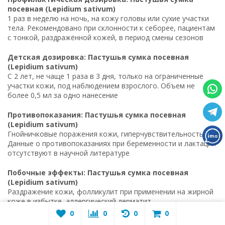
посевная (Lepidium sativum)
1 раз в неделю на ночь, на кожу головы или сухие участки
тела. Рекомендовано при склонности к себорее, пациентам
с тонкой, раздражённой кожей, в период смены сезонов
Детская дозировка: Пастушья сумка посевная
(Lepidium sativum)
С 2 лет, не чаще 1 раза в 3 дня, только на ограниченные
участки кожи, под наблюдением взрослого. Объем не
более 0,5 мл за одно нанесение
Противопоказания: Пастушья сумка посевная
(Lepidium sativum)
Гнойничковые поражения кожи, гиперчувствительность.
Данные о противопоказаниях при беременности и лактации
отсутствуют в научной литературе
Побочные эффекты: Пастушья сумка посевная
(Lepidium sativum)
Раздражение кожи, фолликулит при применении на жирной
коже в избытке, аллергический дерматит
0
0
0
0
Корректировка по массе тела пациента: