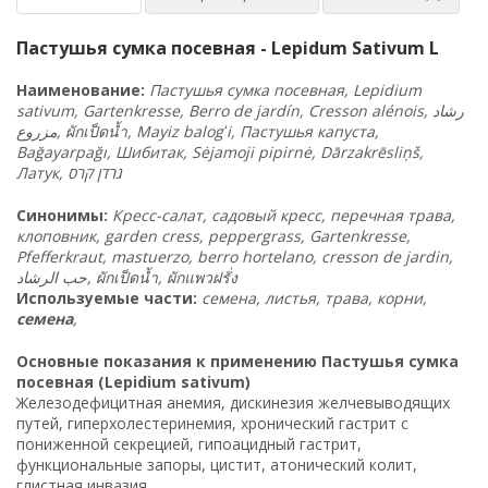
Пастушья сумка посевная - Lepidum Sativum L
Наименование:
Пастушья сумка посевная, Lepidium
sativum, Gartenkresse, Berro de jardín, Cresson alénois,
رشاد
مزروع
,
ผักเป็ดน้ำ
, Mayiz balogʻi, Пастушья капуста,
Bağayarpağı, Шибитак, Sėjamoji pipirnė, Dārzakrēsliņš,
Латук,
קרס
גרדן
Синонимы:
Кресс-салат, садовый кресс, перечная трава,
клоповник, garden cress, peppergrass, Gartenkresse,
Pfefferkraut, mastuerzo, berro hortelano, cresson de jardin,
حب الرشاد,
ผักเป็ดน้ำ
,
ผักแพวฝรั่ง
Используемые части:
семена, листья, трава, корни,
семена
,
Основные показания к применению Пастушья сумка
посевная (Lepidium sativum)
Железодефицитная анемия, дискинезия желчевыводящих
путей, гиперхолестеринемия, хронический гастрит с
пониженной секрецией, гипоацидный гастрит,
функциональные запоры, цистит, атонический колит,
глистная инвазия