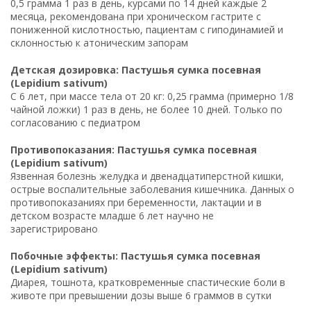
0,5 грамма 1 раз в день, курсами по 14 дней каждые 2
месяца, рекомендована при хроническом гастрите с
пониженной кислотностью, пациентам с гиподинамией и
склонностью к атоническим запорам
Детская дозировка: Пастушья сумка посевная
(Lepidium sativum)
С 6 лет, при массе тела от 20 кг: 0,25 грамма (примерно 1/8
чайной ложки) 1 раз в день, не более 10 дней. Только по
согласованию с педиатром
Противопоказания: Пастушья сумка посевная
(Lepidium sativum)
Язвенная болезнь желудка и двенадцатиперстной кишки,
острые воспалительные заболевания кишечника. Данных о
противопоказаниях при беременности, лактации и в
детском возрасте младше 6 лет научно не
зарегистрировано
Побочные эффекты: Пастушья сумка посевная
(Lepidium sativum)
Диарея, тошнота, кратковременные спастические боли в
животе при превышении дозы выше 6 граммов в сутки