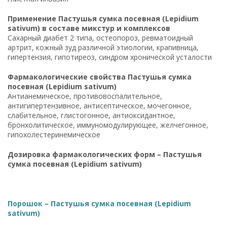
Применение Пастушья сумка посевная (Lepidium
sativum) в составе микстур и комплексов
Сахарный диабет 2 типа, остеопороз, ревматоидный
артрит, кожный зуд различной этиологии, крапивница,
гипертензия, гипотиреоз, синдром хронической усталости
Фармакологические свойства Пастушья сумка
посевная (Lepidium sativum)
Антианемическое, противовоспалительное,
антигипертензивное, антисептическое, мочегонное,
слабительное, глистогонное, антиоксидантное,
бронхолитическое, иммуномодулирующее, желчегонное,
гипохолестеринемическое
Дозировка фармакологических форм – Пастушья
сумка посевная (Lepidium sativum)
Порошок – Пастушья сумка посевная (Lepidium
sativum)