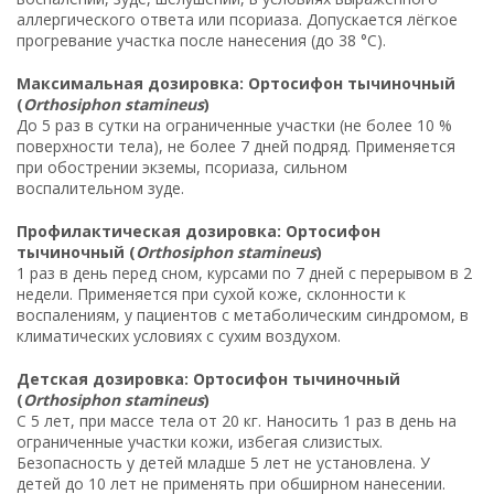
аллергического ответа или псориаза. Допускается лёгкое
прогревание участка после нанесения (до 38 °C).
Максимальная дозировка: Ортосифон тычиночный
(
Orthosiphon stamineus
)
До 5 раз в сутки на ограниченные участки (не более 10 %
поверхности тела), не более 7 дней подряд. Применяется
при обострении экземы, псориаза, сильном
воспалительном зуде.
Профилактическая дозировка: Ортосифон
тычиночный (
Orthosiphon stamineus
)
1 раз в день перед сном, курсами по 7 дней с перерывом в 2
недели. Применяется при сухой коже, склонности к
воспалениям, у пациентов с метаболическим синдромом, в
климатических условиях с сухим воздухом.
Детская дозировка: Ортосифон тычиночный
(
Orthosiphon stamineus
)
С 5 лет, при массе тела от 20 кг. Наносить 1 раз в день на
ограниченные участки кожи, избегая слизистых.
Безопасность у детей младше 5 лет не установлена. У
детей до 10 лет не применять при обширном нанесении.