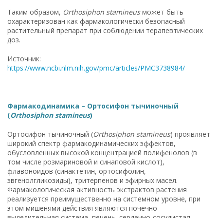
Таким образом,
Orthosiphon stamineus
может быть
охарактеризован как фармакологически безопасный
растительный препарат при соблюдении терапевтических
доз.
Источник:
https://www.ncbi.nlm.nih.gov/pmc/articles/PMC3738984/
Фармакодинамика – Ортосифон тычиночный
(
Orthosiphon stamineus
)
Ортосифон тычиночный (
Orthosiphon stamineus
) проявляет
широкий спектр фармакодинамических эффектов,
обусловленных высокой концентрацией полифенолов (в
том числе розмариновой и синаповой кислот),
флавоноидов (синактетин, ортосифолин,
эвгенолгликозиды), тритерпенов и эфирных масел.
Фармакологическая активность экстрактов растения
реализуется преимущественно на системном уровне, при
этом мишенями действия являются почечно-
выделительная система, печень, сердечно-сосудистая