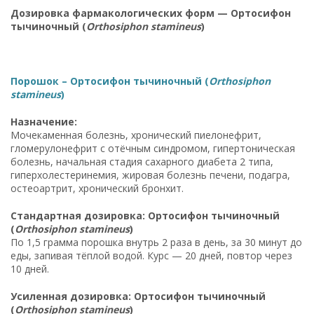
Дозировка фармакологических форм — Ортосифон
тычиночный (
Orthosiphon stamineus
)
Порошок – Ортосифон тычиночный (
Orthosiphon
stamineus
)
Назначение:
Мочекаменная болезнь, хронический пиелонефрит,
гломерулонефрит с отёчным синдромом, гипертоническая
болезнь, начальная стадия сахарного диабета 2 типа,
гиперхолестеринемия, жировая болезнь печени, подагра,
остеоартрит, хронический бронхит.
Стандартная дозировка: Ортосифон тычиночный
(
Orthosiphon stamineus
)
По 1,5 грамма порошка внутрь 2 раза в день, за 30 минут до
еды, запивая тёплой водой. Курс — 20 дней, повтор через
10 дней.
Усиленная дозировка: Ортосифон тычиночный
(
Orthosiphon stamineus
)