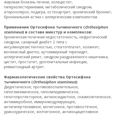
жировая болезнь печени, холецистит,
гиперхолестеринемия, метаболический синдром,
атеросклероз, подагра, остеоартрит, хронический бронхит,
бронхиальная астма с аллергическим компонентом.
Применение Ортосифона тычиночного (
Orthosiphon
stamineus
) в составе микстур и комплексов:
Хроническая почечная недостаточность, нефротический
синдром, сахарный диабет 2 типа с
инсулинорезистентностью, стеатогепатит, холангит,
мочекислый диатез, аутоиммунный тиреоидит,
аллергический ринит, синдром раздражённого кишечника,
цистит, простатит, урогенитальные инфекции,
ревматоидный артрит.
Фармакологические свойства Ортосифона
тычиночного (
Orthosiphon stamineus
):
Диуретическое, противовоспалительное,
гипогликемическое, гиполипидемическое,
гепатопротекторное, антиоксидантное, спазмолитическое,
антимикробное, иммуномодулирующее,
антигипертензивное, мочегонное, противоотёчное,
урикозурическое, желчегонное, антиноцицептивное.