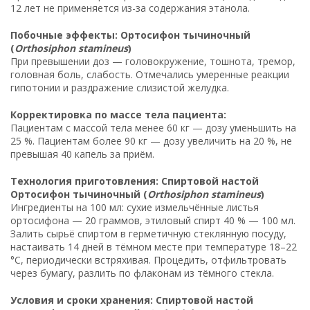
12 лет не применяется из-за содержания этанола.
Побочные эффекты: Ортосифон тычиночный
(
Orthosiphon stamineus
)
При превышении доз — головокружение, тошнота, тремор,
головная боль, слабость. Отмечались умеренные реакции
гипотонии и раздражение слизистой желудка.
Корректировка по массе тела пациента:
Пациентам с массой тела менее 60 кг — дозу уменьшить на
25 %. Пациентам более 90 кг — дозу увеличить на 20 %, не
превышая 40 капель за приём.
Технология приготовления: Спиртовой настой
Ортосифон тычиночный (
Orthosiphon stamineus
)
Ингредиенты на 100 мл: сухие измельчённые листья
ортосифона — 20 граммов, этиловый спирт 40 % — 100 мл.
Залить сырьё спиртом в герметичную стеклянную посуду,
настаивать 14 дней в тёмном месте при температуре 18–22
°C, периодически встряхивая. Процедить, отфильтровать
через бумагу, разлить по флаконам из тёмного стекла.
Условия и сроки хранения: Спиртовой настой