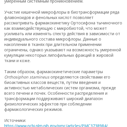
умеренным системным проникновением.
Участие кишечной микрофлоры в биотрансформации ряда
флавоноидов и фенольных кислот позволяет
рассматривать фармакокинетику Ортосифона тычиночного
как взаимодействующую с микробиотой, что может
усиливать или изменять спектр действия в зависимости от
индивидуального состава микрофлоры. Данные о
накоплении в тканях при длительном применении
ограничены, однако указывают на возможность умеренной
кумуляции некоторых липофильных фракций в жировой
ткани и коже.
Таким образом, фармакокинетические параметры
Orthosiphon stamineus
определяются свойствами его
биоактивных классов веществ, путём введения и
активностью метаболических систем организма, прежде
всего печени и почек. Особенности распределения и
трансформации поддерживают широкий диапазон
физиологических эффектов при соблюдении
фармакологических режимов.
Источники:
https://www.ncbi.nlm.nih.gov/pmc/articles/PMC3738984/