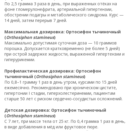
По 2,5 грамма 3 раза в день, при выраженных отёках на
фоне гломерулонефрита, артериальной гипертензии,
обострении подагры и метаболического синдрома. Курс —
14 дней, затем перерыв 7 дней.
Максимальная дозировка: Ортосифон тычиночный
(
Orthosiphon stamineus
)
Максимально допустимая суточная доза — 10 граммов
порошка. Допускается кратковременно (не более 5 дней)
при острой задержке жидкости, выраженной гипертензии и
гиперурикемии.
Профилактическая дозировка: Ортосифон
тычиночный (
Orthosiphon stamineus
)
По 0,8–1 грамму 1 раз в день утром, курсами по 15 дней
ежемесячно. Рекомендовано при хроническом цистите,
гипертонии I стадии, гиперхолестеринемии, пациентам
старше 50 лет с риском сердечно-сосудистых осложнений.
Детская дозировка: Ортосифон тычиночный
(
Orthosiphon stamineus
)
С 7 лет, при массе тела от 25 кг. По 0,4 грамма 1 раз в день,
в виде добавления в мёд или фруктовое пюре.