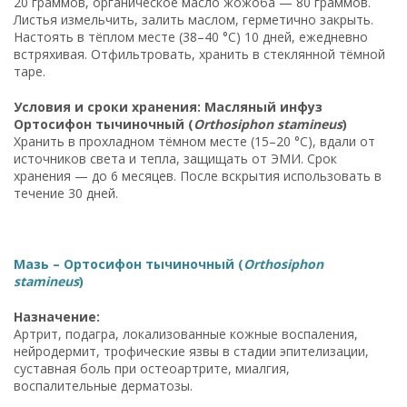
20 граммов, органическое масло жожоба — 80 граммов.
Листья измельчить, залить маслом, герметично закрыть.
Настоять в тёплом месте (38–40 °C) 10 дней, ежедневно
встряхивая. Отфильтровать, хранить в стеклянной тёмной
таре.
Условия и сроки хранения: Масляный инфуз
Ортосифон тычиночный (
Orthosiphon stamineus
)
Хранить в прохладном тёмном месте (15–20 °C), вдали от
источников света и тепла, защищать от ЭМИ. Срок
хранения — до 6 месяцев. После вскрытия использовать в
течение 30 дней.
Мазь – Ортосифон тычиночный (
Orthosiphon
stamineus
)
Назначение:
Артрит, подагра, локализованные кожные воспаления,
нейродермит, трофические язвы в стадии эпителизации,
суставная боль при остеоартрите, миалгия,
воспалительные дерматозы.