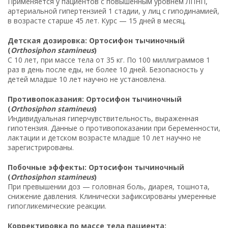
Применяется у пациентов с повышенным уровнем ЛПНП,
артериальной гипертензией 1 стадии, у лиц с гиподинамией,
в возрасте старше 45 лет. Курс — 15 дней в месяц.
Детская дозировка: Ортосифон тычиночный
(
Orthosiphon stamineus
)
С 10 лет, при массе тела от 35 кг. По 100 миллиграммов 1
раз в день после еды, не более 10 дней. Безопасность у
детей младше 10 лет научно не установлена.
Противопоказания: Ортосифон тычиночный
(
Orthosiphon stamineus
)
Индивидуальная гиперчувствительность, выраженная
гипотензия. Данные о противопоказании при беременности,
лактации и детском возрасте младше 10 лет научно не
зарегистрированы.
Побочные эффекты: Ортосифон тычиночный
(
Orthosiphon stamineus
)
При превышении доз — головная боль, диарея, тошнота,
снижение давления. Клинически зафиксированы умеренные
гипогликемические реакции.
Корректировка по массе тела пациента: