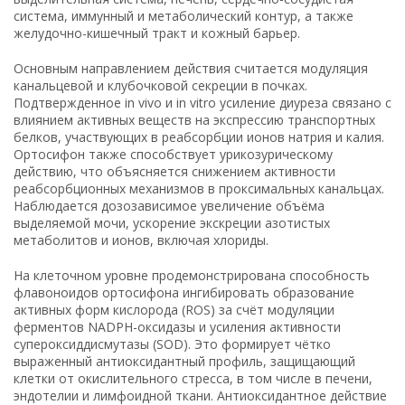
система, иммунный и метаболический контур, а также
желудочно-кишечный тракт и кожный барьер.
Основным направлением действия считается модуляция
канальцевой и клубочковой секреции в почках.
Подтвержденное in vivo и in vitro усиление диуреза связано с
влиянием активных веществ на экспрессию транспортных
белков, участвующих в реабсорбции ионов натрия и калия.
Ортосифон также способствует урикозурическому
действию, что объясняется снижением активности
реабсорбционных механизмов в проксимальных канальцах.
Наблюдается дозозависимое увеличение объёма
выделяемой мочи, ускорение экскреции азотистых
метаболитов и ионов, включая хлориды.
На клеточном уровне продемонстрирована способность
флавоноидов ортосифона ингибировать образование
активных форм кислорода (ROS) за счёт модуляции
ферментов NADPH-оксидазы и усиления активности
супероксиддисмутазы (SOD). Это формирует чётко
выраженный антиоксидантный профиль, защищающий
клетки от окислительного стресса, в том числе в печени,
эндотелии и лимфоидной ткани. Антиоксидантное действие