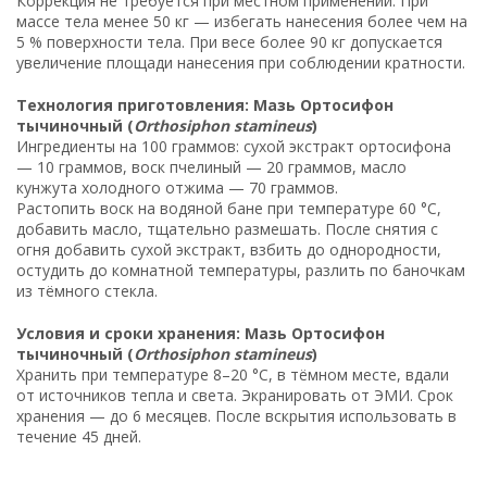
Коррекция не требуется при местном применении. При
массе тела менее 50 кг — избегать нанесения более чем на
5 % поверхности тела. При весе более 90 кг допускается
увеличение площади нанесения при соблюдении кратности.
Технология приготовления: Мазь Ортосифон
тычиночный (
Orthosiphon stamineus
)
Ингредиенты на 100 граммов: сухой экстракт ортосифона
— 10 граммов, воск пчелиный — 20 граммов, масло
кунжута холодного отжима — 70 граммов.
Растопить воск на водяной бане при температуре 60 °C,
добавить масло, тщательно размешать. После снятия с
огня добавить сухой экстракт, взбить до однородности,
остудить до комнатной температуры, разлить по баночкам
из тёмного стекла.
Условия и сроки хранения: Мазь Ортосифон
тычиночный (
Orthosiphon stamineus
)
Хранить при температуре 8–20 °C, в тёмном месте, вдали
от источников тепла и света. Экранировать от ЭМИ. Срок
хранения — до 6 месяцев. После вскрытия использовать в
течение 45 дней.