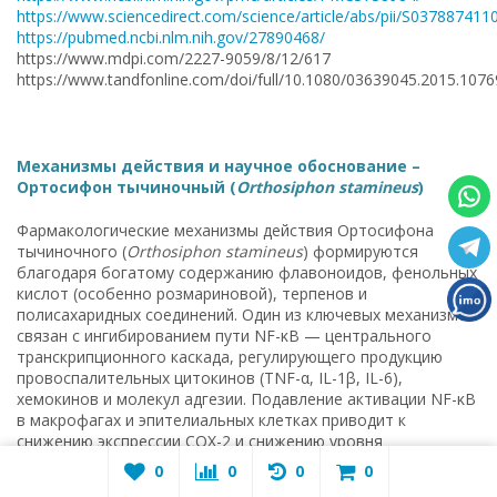
https://www.sciencedirect.com/science/article/abs/pii/S03788741
https://pubmed.ncbi.nlm.nih.gov/27890468/
https://www.mdpi.com/2227-9059/8/12/617
https://www.tandfonline.com/doi/full/10.1080/03639045.2015.107
Механизмы действия и научное обоснование –
Ортосифон тычиночный (
Orthosiphon stamineus
)
Фармакологические механизмы действия Ортосифона
тычиночного (
Orthosiphon stamineus
) формируются
благодаря богатому содержанию флавоноидов, фенольных
кислот (особенно розмариновой), терпенов и
полисахаридных соединений. Один из ключевых механизмов
связан с ингибированием пути NF-κB — центрального
транскрипционного каскада, регулирующего продукцию
провоспалительных цитокинов (TNF-α, IL-1β, IL-6),
хемокинов и молекул адгезии. Подавление активации NF-κB
в макрофагах и эпителиальных клетках приводит к
снижению экспрессии COX-2 и снижению уровня
простагландинов, что обуславливает выраженные
0
0
0
0
противовоспалительные свойства растения.