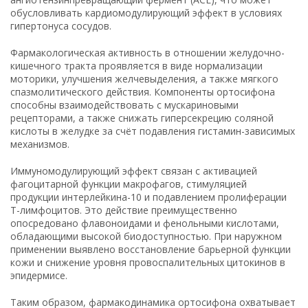
обусловливать кардиомодулирующий эффект в условиях
гипертонуса сосудов.
Фармакологическая активность в отношении желудочно-
кишечного тракта проявляется в виде нормализации
моторики, улучшения желчевыделения, а также мягкого
спазмолитического действия. Компоненты ортосифона
способны взаимодействовать с мускариновыми
рецепторами, а также снижать гиперсекрецию соляной
кислоты в желудке за счёт подавления гистамин-зависимых
механизмов.
Иммуномодулирующий эффект связан с активацией
фагоцитарной функции макрофагов, стимуляцией
продукции интерлейкина-10 и подавлением пролиферации
Т-лимфоцитов. Это действие преимущественно
опосредовано флавоноидами и фенольными кислотами,
обладающими высокой биодоступностью. При наружном
применении выявлено восстановление барьерной функции
кожи и снижение уровня провоспалительных цитокинов в
эпидермисе.
Таким образом, фармакодинамика ортосифона охватывает