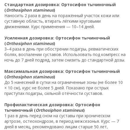
Стандартная дозировка: Ортосифон тычиночный
(
Orthosiphon stamineus
)
Наносить 2 раза в день на поражённый участок кожи или
суставную область, втирать лёгкими круговыми
движениями. Курс применения — 10–14 дней.
Усиленная дозировка: Ортосифон тычиночный
(
Orthosiphon stamineus
)
3–4 раза в день при обострении подагры, ревматических
болях, воспалении суставов. Использовать под компресс на
ночь до 7 дней подряд, затем снизить до стандартной дозы.
Максимальная дозировка: Ортосифон тычиночный
(
Orthosiphon stamineus
)
До 5 нанесений в сутки на ограниченные зоны (не более 10
× 10 см), курс не более 5 дней. Показано при острых
приступах подагры, сильной отёчности суставов.
Профилактическая дозировка: Ортосифон
тычиночный (
Orthosiphon stamineus
)
1 раз в день перед сном на суставы при хроническом
артрозе, остеохондрозе, в период межсезонья. Курс — 7
дней в месяц, рекомендовано лицам старше 50 лет,