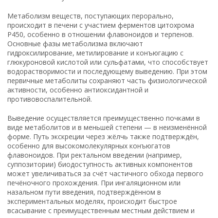
Метаболизм веществ, поступающих перорально,
происходит в печени с участием ферментов цитохрома
P450, особенно в отношении флавоноидов и терпенов.
Основные фазы метаболизма включают
гидроксилирование, метилирование и конъюгацию с
глюкуроновой кислотой или сульфатами, что способствует
водорастворимости и последующему выведению. При этом
первичные метаболиты сохраняют часть физиологической
активности, особенно антиоксидантной и
противовоспалительной.
Выведение осуществляется преимущественно почками в
виде метаболитов и в меньшей степени — в неизменённой
форме. Путь экскреции через жёлчь также подтверждён,
особенно для высокомолекулярных конъюгатов
флавоноидов. При ректальном введении (например,
суппозитории) биодоступность активных компонентов
может увеличиваться за счёт частичного обхода первого
печёночного прохождения. При ингаляционном или
назальном пути введения, подтверждённом в
экспериментальных моделях, происходит быстрое
всасывание с преимущественным местным действием и