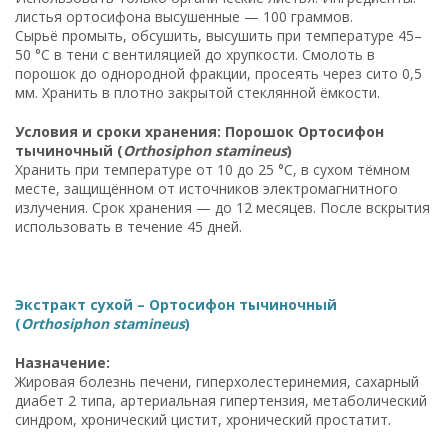
листья ортосифона высушенные — 100 граммов.
Сырьё промыть, обсушить, высушить при температуре 45–
50 °C в тени с вентиляцией до хрупкости. Смолоть в
порошок до однородной фракции, просеять через сито 0,5
мм. Хранить в плотно закрытой стеклянной ёмкости.
Условия и сроки хранения: Порошок Ортосифон
тычиночный (
Orthosiphon stamineus
)
Хранить при температуре от 10 до 25 °C, в сухом тёмном
месте, защищённом от источников электромагнитного
излучения. Срок хранения — до 12 месяцев. После вскрытия
использовать в течение 45 дней.
Экстракт сухой – Ортосифон тычиночный
(
Orthosiphon stamineus
)
Назначение:
Жировая болезнь печени, гиперхолестеринемия, сахарный
диабет 2 типа, артериальная гипертензия, метаболический
синдром, хронический цистит, хронический простатит.