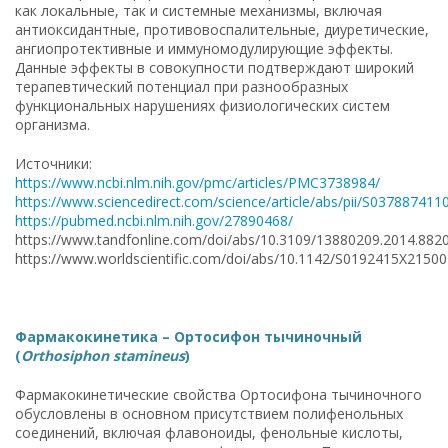
как локальные, так и системные механизмы, включая
антиоксидантные, противовоспалительные, диуретические,
ангиопротективные и иммуномодулирующие эффекты.
Данные эффекты в совокупности подтверждают широкий
терапевтический потенциал при разнообразных
функциональных нарушениях физиологических систем
организма.
Источники:
https://www.ncbi.nlm.nih.gov/pmc/articles/PMC3738984/
https://www.sciencedirect.com/science/article/abs/pii/S03788741
https://pubmed.ncbi.nlm.nih.gov/27890468/
https://www.tandfonline.com/doi/abs/10.3109/13880209.2014.882
https://www.worldscientific.com/doi/abs/10.1142/S0192415X2150
Фармакокинетика – Ортосифон тычиночный
(
Orthosiphon stamineus
)
Фармакокинетические свойства Ортосифона тычиночного
обусловлены в основном присутствием полифенольных
соединений, включая флавоноиды, фенольные кислоты,