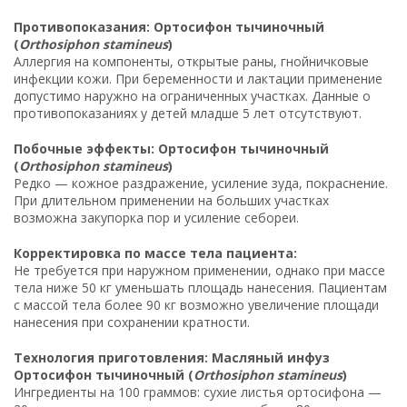
Противопоказания: Ортосифон тычиночный
(
Orthosiphon stamineus
)
Аллергия на компоненты, открытые раны, гнойничковые
инфекции кожи. При беременности и лактации применение
допустимо наружно на ограниченных участках. Данные о
противопоказаниях у детей младше 5 лет отсутствуют.
Побочные эффекты: Ортосифон тычиночный
(
Orthosiphon stamineus
)
Редко — кожное раздражение, усиление зуда, покраснение.
При длительном применении на больших участках
возможна закупорка пор и усиление себореи.
Корректировка по массе тела пациента:
Не требуется при наружном применении, однако при массе
тела ниже 50 кг уменьшать площадь нанесения. Пациентам
с массой тела более 90 кг возможно увеличение площади
нанесения при сохранении кратности.
Технология приготовления: Масляный инфуз
Ортосифон тычиночный (
Orthosiphon stamineus
)
Ингредиенты на 100 граммов: сухие листья ортосифона —