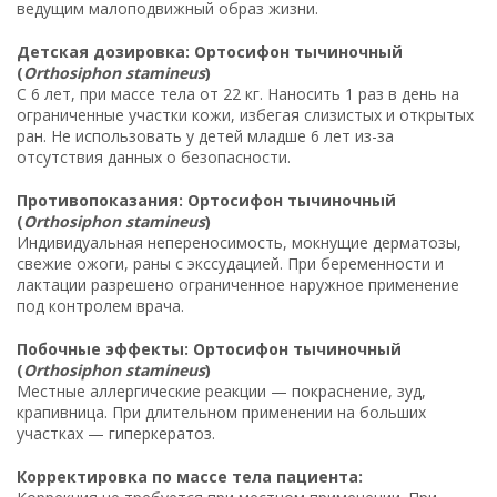
ведущим малоподвижный образ жизни.
Детская дозировка: Ортосифон тычиночный
(
Orthosiphon stamineus
)
С 6 лет, при массе тела от 22 кг. Наносить 1 раз в день на
ограниченные участки кожи, избегая слизистых и открытых
ран. Не использовать у детей младше 6 лет из-за
отсутствия данных о безопасности.
Противопоказания: Ортосифон тычиночный
(
Orthosiphon stamineus
)
Индивидуальная непереносимость, мокнущие дерматозы,
свежие ожоги, раны с экссудацией. При беременности и
лактации разрешено ограниченное наружное применение
под контролем врача.
Побочные эффекты: Ортосифон тычиночный
(
Orthosiphon stamineus
)
Местные аллергические реакции — покраснение, зуд,
крапивница. При длительном применении на больших
участках — гиперкератоз.
Корректировка по массе тела пациента: