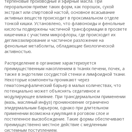
терпеновые производные и эфирные масла. При
пероральном приёме таких форм, как порошок, сухой
экстракт или спиртовой настой, основное всасывание
активных веществ происходит в проксимальном отделе
тонкой кишки. Установлено, что флавоноиды и фенольные
кислоты подвержены частичной трансформации в просвете
кишечника с участием микрофлоры, где происходит их
дегликозилирование и частичное разложение на
фенольные метаболиты, обладающие биологической
активностью.
Распределение в организме характеризуется
преимущественным накоплением в тканях печени, почек, а
также в эндотелии сосудистой стенки и лимфоидной ткани.
Некоторые компоненты проникают через
гематоэнцефалический барьер в малых количествах, что
потенциально может объяснять седативное и
модулирующее влияние. При трансдермальном применении
(мазь, масляный инфуз) проникновение ограничено
эпидермальным барьером, однако при длительном
применении возможна кумуляция в роговом слое и
постепенное высвобождение. Такие формы обеспечивают
преимущественно местное действие с медленным
системным поступлением.