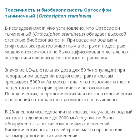
Токсичность и биобезопасность Ортосифон
тычиночный (
Orthosiphon stamineus
)
В исследованиях in vivo установлено, что Ортосифон
тычиночный (
Orthosiphon stamineus
) обладает высокой
степенью биобезопасности. При введении водных и
спиртовых экстрактов животным в острых и подострых
моделях токсичности не было зафиксировано летальных
исходов или признаков системного отравления.
Значение LD₅₀ (летальная доза для 50 % популяции) при
пероральном введении водного экстракта крысам
превышает 5000 мг/кг массы тела, что позволяет отнести
вещество к категории практически нетоксичных.
Поведенческих, неврологических или гистопатологических
отклонений в стандартных дозировках не выявлено.
В 28-дневном исследовании на крысах, получавших водный
экстракт в дозировке до 2000 мг/кг/сутки, не было
обнаружено статистически значимых изменений
биохимических показателей крови, массы органов или
патоморфологических изменений.