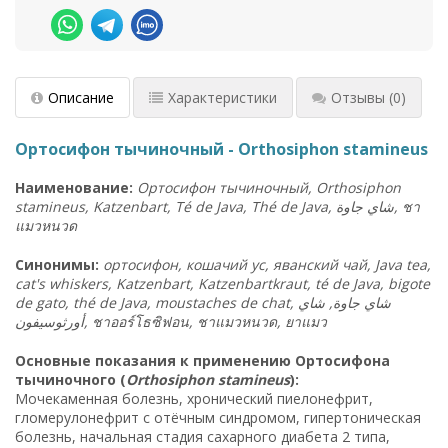
Описание
Характеристики
Отзывы
(0)
Ортосифон тычиночный - Orthosiphon stamineus
Наименование:
Ортосифон тычиночный, Orthosiphon
stamineus, Katzenbart, Té de Java, Thé de Java,
جاوة
شاي
,
ชา
แมวหนวด
Синонимы:
ортосифон, кошачий ус, яванский чай, Java tea,
cat's whiskers, Katzenbart, Katzenbartkraut, té de Java, bigote
de gato, thé de Java, moustaches de chat, شاي جاوة, شاي
أورثوسيفون,
ชาออร์โธซิฟอน
,
ชาแมวหนวด
,
ยาแมว
Основные показания к применению Ортосифона
тычиночного (
Orthosiphon stamineus
):
Мочекаменная болезнь, хронический пиелонефрит,
гломерулонефрит с отёчным синдромом, гипертоническая
болезнь, начальная стадия сахарного диабета 2 типа,