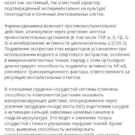
носит как системный, так и местный характер,
подтверждённый экспериментально на культуре
гепатоцитов и почечных эпителиальных клеток.
Фармакодинамика включает противовоспалительное
действие, реализуемое через угнетение синтеза
провоспалительных цитокинов (в том числе TNF-α, IL-1β, IL-
6) и ингибирование активности циклооксигеназы-2 (COX-2).
Подавление экспрессии этих медиаторов установлено при
использовании водного и спиртового экстрактов, особенно
в иммунокомпетентных тканях. Наряду с этим ортосифон
демонстрирует способность подавлять активность NF-κB,
ключевого транскрипционного фактора, ответственного за
регуляцию воспалительных ответов.
В отношении сердечно-сосудистой системы отмечена
способность компонентов растения оказывать
вазорелаксирующее действие, опосредованное через
усиление продукции оксида азота (NO) эндотелием сосудов
и активацию кальций-зависимых калиевых каналов в
гладкой мускулатуре. Это ведёт к снижению тонуса
сосудистой стенки и улучшению перфузии тканей. Кроме
того, выявлена способность ингибировать
ангиотензинпревращающий фермент (ACE), что может