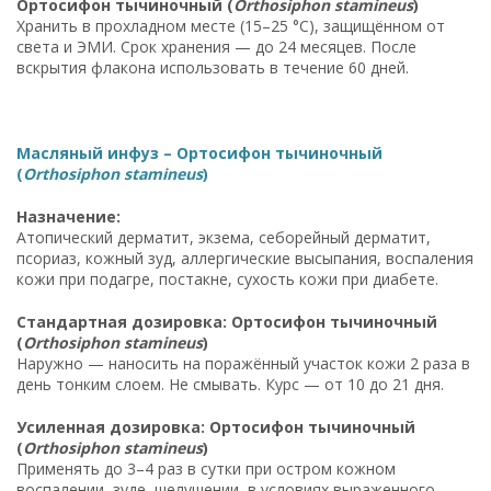
Ортосифон тычиночный (
Orthosiphon stamineus
)
Хранить в прохладном месте (15–25 °C), защищённом от
света и ЭМИ. Срок хранения — до 24 месяцев. После
вскрытия флакона использовать в течение 60 дней.
Масляный инфуз – Ортосифон тычиночный
(
Orthosiphon stamineus
)
Назначение:
Атопический дерматит, экзема, себорейный дерматит,
псориаз, кожный зуд, аллергические высыпания, воспаления
кожи при подагре, постакне, сухость кожи при диабете.
Стандартная дозировка: Ортосифон тычиночный
(
Orthosiphon stamineus
)
Наружно — наносить на поражённый участок кожи 2 раза в
день тонким слоем. Не смывать. Курс — от 10 до 21 дня.
Усиленная дозировка: Ортосифон тычиночный
(
Orthosiphon stamineus
)
Применять до 3–4 раз в сутки при остром кожном
воспалении, зуде, шелушении, в условиях выраженного