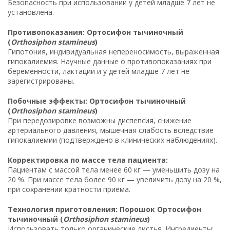
Безопасность при использовании у детей младше 7 лет не
установлена.
Противопоказания: Ортосифон тычиночный
(
Orthosiphon stamineus
)
Гипотония, индивидуальная непереносимость, выраженная
гипокалиемия. Научные данные о противопоказаниях при
беременности, лактации и у детей младше 7 лет не
зарегистрированы.
Побочные эффекты: Ортосифон тычиночный
(
Orthosiphon stamineus
)
При передозировке возможны диспепсия, снижение
артериального давления, мышечная слабость вследствие
гипокалиемии (подтверждено в клинических наблюдениях).
Корректировка по массе тела пациента:
Пациентам с массой тела менее 60 кг — уменьшить дозу на
20 %. При массе тела более 90 кг — увеличить дозу на 20 %,
при сохранении кратности приёма.
Технология приготовления: Порошок Ортосифон
тычиночный (
Orthosiphon stamineus
)
Использовать только органические листья. Ингредиенты: