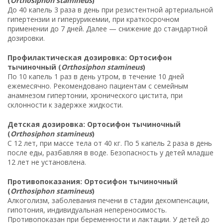
(
Orthosiphon stamineus
)
До 40 капель 3 раза в день при резистентной артериальной
гипертензии и гиперурикемии, при краткосрочном
применении до 7 дней. Далее — снижение до стандартной
дозировки.
Профилактическая дозировка: Ортосифон
тычиночный (
Orthosiphon stamineus
)
По 10 капель 1 раз в день утром, в течение 10 дней
ежемесячно. Рекомендовано пациентам с семейным
анамнезом гипертонии, хронического цистита, при
склонности к задержке жидкости.
Детская дозировка: Ортосифон тычиночный
(
Orthosiphon stamineus
)
С 12 лет, при массе тела от 40 кг. По 5 капель 2 раза в день
после еды, разбавляя в воде. Безопасность у детей младше
12 лет не установлена.
Противопоказания: Ортосифон тычиночный
(
Orthosiphon stamineus
)
Алкоголизм, заболевания печени в стадии декомпенсации,
гипотония, индивидуальная непереносимость.
Противопоказан при беременности и лактации. У детей до