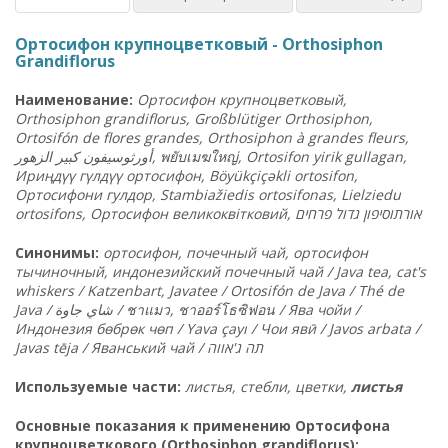
Ортосифон крупноцветковый - Orthosiphon
Grandiflorus
Наименование:
Ортосифон крупноцветковый,
Orthosiphon grandiflorus, Großblütiger Orthosiphon,
Ortosifón de flores grandes, Orthosiphon à grandes fleurs,
الزهور
كبير
أورثوسيفون
,
พยับเมฆใหญ่
, Ortosifon yirik gullagan,
Ириңдүү гүлдүү ортосифон, Böyükçiçəkli ortosifon,
Ортосифони гулдор, Stambiažiedis ortosifonas, Lielziedu
ortosifons, Ортосифон великоквітковий,
ם
פרחי
גדול
אורתוסיפון
Синонимы:
ортосифон, почечный чай, ортосифон
тычиночный, индонезийский почечный чай / Java tea, cat's
whiskers / Katzenbart, Javatee / Ortosifón de Java / Thé de
Java / شاي جاوة /
ชาแมว
,
ชาออร์โธซิฟอน /
Ява чойи /
Индонезия бөбрөк чөп / Yava çayı / Чои явӣ / Javos arbata /
Javas tēja / Яванський чай / תה ג'אווה
Используемые части:
листья, стебли, цветки,
листья
Основные показания к применению Ортосифона
крупноцветкового (Orthosiphon grandiflorus):