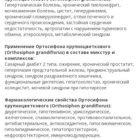
Гипертоническая болезнь, хронический пиелонефрит,
мочекаменная болезнь, цистит, гиперурикемия,
хронический гломерулонефрит, отёки почечного и
сердечного происхождения, застойная сердечная
недостаточность, артропатии с нарушением пуринового
обмена, атеросклероз, метаболический синдром
Применение Ортосифона крупноцветкового
(Orthosiphon grandiflorus) в составе микстур и
комплексов:
Сахарный диабет 2 типа, ожирение, хронический простатит,
гиперплазия предстательной железы, предменструальный
синдром, синдром раздражённого кишечника,
функциональные диспепсии, гепатохолестаз, хронический
холецистит, мочевой синдром при гипотиреозе
Фармакологические свойства Ортосифона
крупноцветкового (Orthosiphon grandiflorus):
диуретическое, гипотензивное, урикозурическое,
желчегонное, спазмолитическое, противовоспалительное,
антибактериальное, антиоксидантное, гипогликемическое,
гиполипидемическое, гепатопротекторное,
нефропротекторное, иммуномодулирующее,