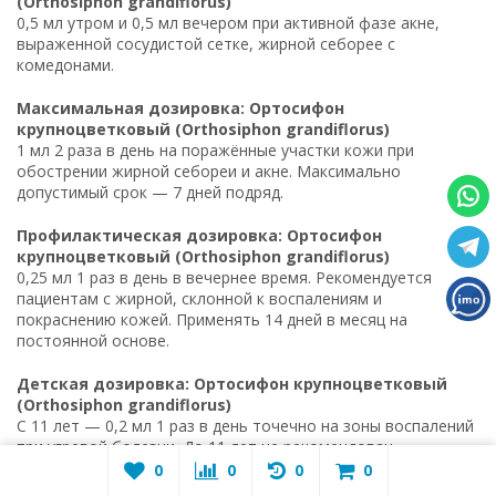
(Orthosiphon grandiflorus)
0,5 мл утром и 0,5 мл вечером при активной фазе акне,
выраженной сосудистой сетке, жирной себорее с
комедонами.
Максимальная дозировка: Ортосифон
крупноцветковый (Orthosiphon grandiflorus)
1 мл 2 раза в день на поражённые участки кожи при
обострении жирной себореи и акне. Максимально
допустимый срок — 7 дней подряд.
Профилактическая дозировка: Ортосифон
крупноцветковый (Orthosiphon grandiflorus)
0,25 мл 1 раз в день в вечернее время. Рекомендуется
пациентам с жирной, склонной к воспалениям и
покраснению кожей. Применять 14 дней в месяц на
постоянной основе.
Детская дозировка: Ортосифон крупноцветковый
(Orthosiphon grandiflorus)
С 11 лет — 0,2 мл 1 раз в день точечно на зоны воспалений
при угревой болезни. До 11 лет не рекомендован.
0
0
0
0
Противопоказания: Ортосифон крупноцветковый