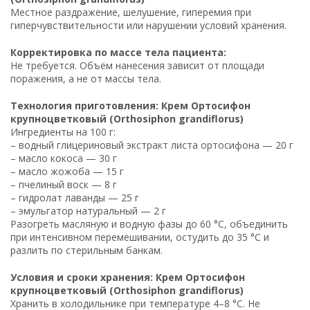
Местное раздражение, шелушение, гиперемия при
гиперчувствительности или нарушении условий хранения.
Корректировка по массе тела пациента:
Не требуется. Объём нанесения зависит от площади
поражения, а не от массы тела.
Технология приготовления: Крем Ортосифон
крупноцветковый (Orthosiphon grandiflorus)
Ингредиенты на 100 г:
– водный глицериновый экстракт листа ортосифона — 20 г
– масло кокоса — 30 г
– масло жожоба — 15 г
– пчелиный воск — 8 г
– гидролат лаванды — 25 г
– эмульгатор натуральный — 2 г
Разогреть масляную и водную фазы до 60 °C, объединить
при интенсивном перемешивании, остудить до 35 °C и
разлить по стерильным банкам.
Условия и сроки хранения: Крем Ортосифон
крупноцветковый (Orthosiphon grandiflorus)
Хранить в холодильнике при температуре 4–8 °C. Не