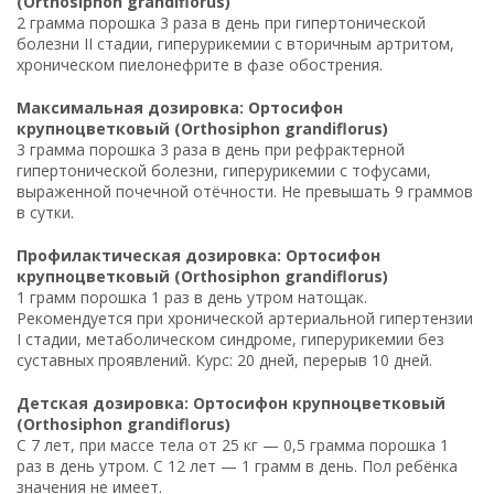
(Orthosiphon grandiflorus)
2 грамма порошка 3 раза в день при гипертонической
болезни II стадии, гиперурикемии с вторичным артритом,
хроническом пиелонефрите в фазе обострения.
Максимальная дозировка: Ортосифон
крупноцветковый (Orthosiphon grandiflorus)
3 грамма порошка 3 раза в день при рефрактерной
гипертонической болезни, гиперурикемии с тофусами,
выраженной почечной отёчности. Не превышать 9 граммов
в сутки.
Профилактическая дозировка: Ортосифон
крупноцветковый (Orthosiphon grandiflorus)
1 грамм порошка 1 раз в день утром натощак.
Рекомендуется при хронической артериальной гипертензии
I стадии, метаболическом синдроме, гиперурикемии без
суставных проявлений. Курс: 20 дней, перерыв 10 дней.
Детская дозировка: Ортосифон крупноцветковый
(Orthosiphon grandiflorus)
С 7 лет, при массе тела от 25 кг — 0,5 грамма порошка 1
раз в день утром. С 12 лет — 1 грамм в день. Пол ребёнка
значения не имеет.