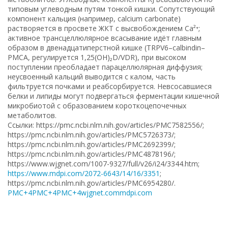
типовым углеводным путям тонкой кишки. Сопутствующий
компонент кальция (например, calcium carbonate)
растворяется в просвете ЖКТ с высвобождением Ca²⁺;
активное трансцеллюлярное всасывание идёт главным
образом в двенадцатиперстной кишке (TRPV6–calbindin–
PMCA, регулируется 1,25(OH)₂D/VDR), при высоком
поступлении преобладает парацеллюлярная диффузия;
неусвоенный кальций выводится с калом, часть
фильтруется почками и реабсорбируется. Невсосавшиеся
белки и липиды могут подвергаться ферментации кишечной
микробиотой с образованием короткоцепочечных
метаболитов.
Ссылки: https://pmc.ncbi.nlm.nih.gov/articles/PMC7582556/;
https://pmc.ncbi.nlm.nih.gov/articles/PMC5726373/;
https://pmc.ncbi.nlm.nih.gov/articles/PMC2692399/;
https://pmc.ncbi.nlm.nih.gov/articles/PMC4878196/;
https://www.wjgnet.com/1007-9327/full/v26/i24/3344.htm;
https://www.mdpi.com/2072-6643/14/16/3351
;
https://pmc.ncbi.nlm.nih.gov/articles/PMC6954280/.
PMC+4PMC+4PMC+4
wjgnet.com
mdpi.com