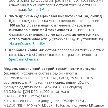
достигались до 2 000 мг/кг; расчётная LD₅₀ составила
≈1
616–2 500 мг/кг
(категория острой токсичности GHS 5
— низкая).
ResearchGate
10-гидрокси-2-деценовая кислота (10-HDA, липид
RJ):
в исследованиях на мышах пероральное введение
100 мг/кг
3 раза в неделю в течение 7 недель
не
вызывало значимой токсичности
; в Паспортах
безопасности вещество
не классифицируется как
остро токсичное
(специфическая LD₅₀ не установлена).
Nature
Cosmo Bio USA
Карбонат кальция:
острая пероральная токсичность у
крыс
LD₅₀ ≈ 6 450 мг/кг
(низкая острая токсичность).
Spectrum Chemical
Модель совокупной острой токсичности капсулы
(оценка):
исходя из состава одной капсулы
(лиофилизированное RJ ≈ 183 мг, CaCO₃ 25 мг; 10-HDA —
составляющая RJ), рассчитана
смешанная LD₅₀
по
формуле аддитивности GHS/OSHA (ATE-подход:
1/LD50mix=∑Ci/LD50i1/LD50_{mix}=\sum
C_i/LD50_i1/LD50mix=∑Ci/LD50i):
• при консервативном допущении LD50RJ=1616мг/
кгLD50_{RJ}=1 616 мг/кгLD50RJ=1616мг/кг получено
LD₅₀₍mix₎