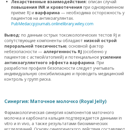
Лекарственные взаимодействия:
описан случай
повышения INR и кровотечения
при одновременном
приёме RJ и
варфарина
— необходима осторожность у
пациентов на антикоагулянтах.
PubMed
accpjournals.onlinelibrary.wiley.com
Вывод:
по данным острых токсикологических тестов RJ и
сопутствующие компоненты обладают
низкой острой
пероральной токсичностью
; основной фактор
небезопасности —
аллергенность RJ
(особенно у
пациентов с астмой/атопией) и потенциальное
усиление
антикоагулянтного эффекта варфарина
. При
разработке профиля безопасности следует учитывать
индивидуальную сенсибилизацию и проводить медицинский
контроль у групп риска.
Синергия: Маточное молочко (Royal Jelly)
Фармакологическая синергия компонентов маточного
молочка и карбоната кальция подтверждается данными in
vitro и in vivo, а также результатами биохимических
исследований. Основу синергического действия составляют