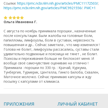
Ссылки:
https://pmc.ncbi.nlm.nih.gov/articles/PMC11172503/
;
https://pmc.ncbi.nlm.nih.gov/articles/PMC9921556/
.
PMC+1
Ольга Ивановна Г.
С августа по ноябрь принимала порошки , назначенные
после консультации. Были жалобы на головные боли,
папилломы, лимфоузлы, боли в суставах, нервозность
повышенная и др... Сейчас заметила , что мир изменился !
Голова не болит, лимфоузлы рассасались, суставы стали
удивительно подвижные и поясница не тянет , не болит.
Психозы и переживания больше не беспокоят меня. И
вообще своё самочувствие оцениваю на отлично !
Принимала : порошки по 330 гр. : Крачай, Куркума,
Тунбергия, Турмерик, Центелла, Гинкго Билоба, Сквален,
Маточное молочко. Сейчас принимаю капсулы и жду
посылку с капсулами от климакса.
ПРИЛОЖЕНИЯ
ЛИЧНЫЙ КАБИНЕТ