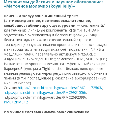
Механизмы действия и научное обоснование:
«Маточное молочко (Royal Jelly)»
Печень и желудочно-кишечный тракт
(антиоксидантное, противовоспалительное,
мембраностабилизирующее; уровни — системный/
клеточный):
липидные компоненты RJ (в т.ч. 10-HDA и
родственные оксикислоты) и белковые фракции (MRJP-
белки, пептиды) снижают окислительный стресс и
транскрипционную активацию провоспалительных каскадов
в энтероцитах и гепатоцитах за счёт подавления NF-κB и
модуляции MAPK, параллельно активируя Nrf2/ARE с
индукцией антиоксидантных ферментов (HO-1, SOD, NQO1).
На клеточном уровне отмечаются эффекты стабилизации
барьерной функции и Tight-junction-белков; липотропные
влияния реализуются через регуляцию липидного обмена в
печени (в т.ч. последующее β-окисление абсорбированных
жирных кислот).
Ссылки:
https://pmc.ncbi.nlm.nih.gov/articles/PMC11172503/
;
https://pmc.ncbi.nlm.nih.gov/articles/PMC9921556/
;
https://pmc.ncbi.nlm.nih.gov/articles/PMC2692399/.
PMC+2PMC+2
Иммунная система (иммуномодулирующее,