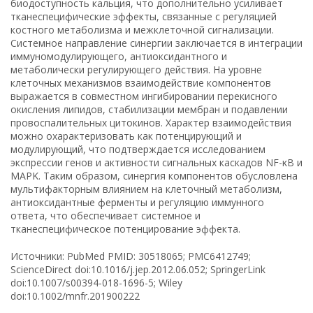
биодоступность кальция, что дополнительно усиливает
тканеспецифические эффекты, связанные с регуляцией
костного метаболизма и межклеточной сигнализации.
Системное направление синергии заключается в интеграции
иммуномодулирующего, антиоксидантного и
метаболически регулирующего действия. На уровне
клеточных механизмов взаимодействие компонентов
выражается в совместном ингибировании перекисного
окисления липидов, стабилизации мембран и подавлении
провоспалительных цитокинов. Характер взаимодействия
можно охарактеризовать как потенцирующий и
модулирующий, что подтверждается исследованием
экспрессии генов и активности сигнальных каскадов NF-κB и
MAPK. Таким образом, синергия компонентов обусловлена
мультифакторным влиянием на клеточный метаболизм,
антиоксидантные ферменты и регуляцию иммунного
ответа, что обеспечивает системное и
тканеспецифическое потенцирование эффекта.
Источники: PubMed PMID: 30518065; PMC6412749;
ScienceDirect doi:10.1016/j.jep.2012.06.052; SpringerLink
doi:10.1007/s00394-018-1696-5; Wiley
doi:10.1002/mnfr.201900222