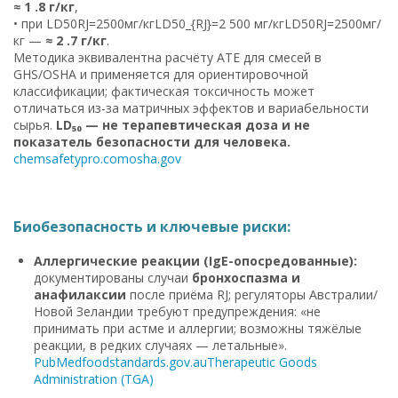
≈ 1 .8 г/кг
,
• при LD50RJ=2500мг/кгLD50_{RJ}=2 500 мг/кгLD50RJ=2500мг/
кг —
≈ 2 .7 г/кг
.
Методика эквивалентна расчёту ATE для смесей в
GHS/OSHA и применяется для ориентировочной
классификации; фактическая токсичность может
отличаться из-за матричных эффектов и вариабельности
сырья.
LD₅₀ — не терапевтическая доза и не
показатель безопасности для человека.
chemsafetypro.com
osha.gov
Биобезопасность и ключевые риски:
Аллергические реакции (IgE-опосредованные):
документированы случаи
бронхоспазма и
анафилаксии
после приёма RJ; регуляторы Австралии/
Новой Зеландии требуют предупреждения: «не
принимать при астме и аллергии; возможны тяжёлые
реакции, в редких случаях — летальные».
PubMed
foodstandards.gov.au
Therapeutic Goods
Administration (TGA)