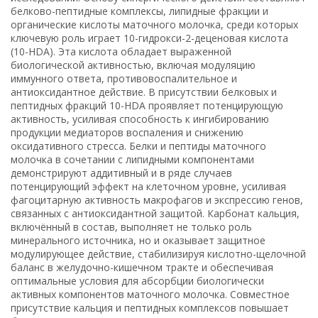
белково-пептидные комплексы, липидные фракции и
органические кислоты маточного молочка, среди которых
ключевую роль играет 10-гидрокси-2-деценовая кислота
(10-HDA). Эта кислота обладает выраженной
биологической активностью, включая модуляцию
иммунного ответа, противовоспалительное и
антиоксидантное действие. В присутствии белковых и
пептидных фракций 10-HDA проявляет потенцирующую
активность, усиливая способность к ингибированию
продукции медиаторов воспаления и снижению
оксидативного стресса. Белки и пептиды маточного
молочка в сочетании с липидными компонентами
демонстрируют аддитивный и в ряде случаев
потенцирующий эффект на клеточном уровне, усиливая
фагоцитарную активность макрофагов и экспрессию генов,
связанных с антиоксидантной защитой. Карбонат кальция,
включённый в состав, выполняет не только роль
минерального источника, но и оказывает защитное
модулирующее действие, стабилизируя кислотно-щелочной
баланс в желудочно-кишечном тракте и обеспечивая
оптимальные условия для абсорбции биологически
активных компонентов маточного молочка. Совместное
присутствие кальция и пептидных комплексов повышает