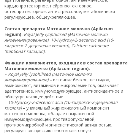
адаптогенное, регенераторное, антианемическое,
кардиопротекторное, нейропротекторное,
остеопротекторное, антистрессовое, метаболически
регулирующее, общеукрепляющее.
Состав препарата Маточное молочко (Apilacum
regium):
Royal Jelly lyophilised (Маточное молочко
лиофилизированное), 10-Hydroxy-2-decenoic acid (10-
гидрокси-2-деценовая кислота), Calcium carbonate
(Карбонат кальция).
Функции компонентов, входящих в состав препарата
Маточное молочко (Apilacum regium):
–
Royal Jelly lyophilised (Маточное молочко
лиофилизированное)
– источник белков, пептидов,
аминокислот, витаминов и микроэлементов, оказывает
адаптогенное, иммуномодулирующее, антиоксидантное и
общеукрепляющее действие.
–
10-Hydroxy-2-decenoic acid (10-гидрокси-2-деценовая
кислота)
– уникальный жирнокислотный компонент
маточного молочка, обладает выраженной
иммуномодулирующей, противоопухолевой,
противомикробной и эпигенетической активностью,
регулирует экспрессию генов и клеточную