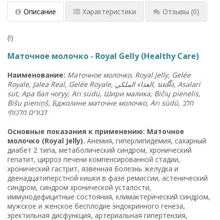
Описание
Характеристики
Отзывы
(0)
(!)
Маточное молочко - Royal Gelly (Healthy Care)
Наименование:
Маточное молочко, Royal Jelly, Gelée
Royale, Jalea Real, Gelée Royale, الغذاء الملكي,
นมผึ้ง
, Asalari
sut, Ара бал чогуу, Arı südü, Шири малика, Bičių pienelis,
Bišu pieniņš, Бджолине маточне молочко, Arı südü, חלב
דבורים מלכותי
Основные показания к применению: Маточное
молочко (Royal Jelly).
Анемия, гиперлипидемия, сахарный
диабет 2 типа, метаболический синдром, хронический
гепатит, цирроз печени компенсированной стадии,
хронический гастрит, язвенная болезнь желудка и
двенадцатиперстной кишки в фазе ремиссии, астенический
синдром, синдром хронической усталости,
иммунодефицитные состояния, климактерический синдром,
мужское и женское бесплодие эндокринного генеза,
эректильная дисфункция, артериальная гипертензия,