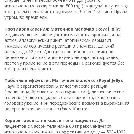
старше 12 лет и весом более 40 кг допускается
использование дозировки до 500 mg (1 капсула) в сутки под
контролем специалиста, курсами не более 1 месяца. Приём
утром, во время еды.
Противопоказания: Маточное молочко (Royal Jelly).
Индивидуальная гиперчувствительность, бронхиальная
астма, аллергический ринит, атопический дерматит,
тяжёлые аллергические реакции в анамнезе, детский
возраст до 12 лет. Данные о противопоказаниях при
беременности и лактации научно не зарегистрированы,
поэтому применение в эти периоды не рекомендуется без
контроля специалиста.
Побочные эффекты: Маточное молочко (Royal Jelly).
Научно зарегистрированы аллергические реакции
(крапивница, бронхоспазм, анафилаксия), диспепсические
явления (тошнота, диарея, боли в животе), гипотензия,
головокружение. При передозировке возможна выраженная
аллергическая реакция с отёком Квинке.
Корректировка по массе тела пациента.
Для
пациентов с массой тела ниже 60 кг рекомендуется
использовать минимально эффективную дозу — 500–1000