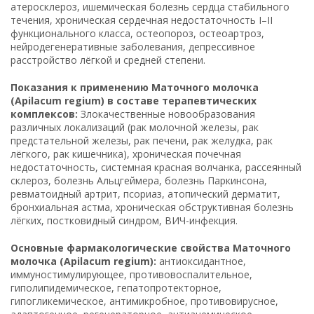
атеросклероз, ишемическая болезнь сердца стабильного
течения, хроническая сердечная недостаточность I–II
функционального класса, остеопороз, остеоартроз,
нейродегенеративные заболевания, депрессивное
расстройство лёгкой и средней степени.
Показания к применению Маточного молочка
(Apilacum regium) в составе терапевтических
комплексов:
Злокачественные новообразования
различных локализаций (рак молочной железы, рак
предстательной железы, рак печени, рак желудка, рак
лёгкого, рак кишечника), хроническая почечная
недостаточность, системная красная волчанка, рассеянный
склероз, болезнь Альцгеймера, болезнь Паркинсона,
ревматоидный артрит, псориаз, атопический дерматит,
бронхиальная астма, хроническая обструктивная болезнь
лёгких, постковидный синдром, ВИЧ-инфекция.
Основные фармакологические свойства Маточного
молочка (Apilacum regium):
антиоксидантное,
иммуностимулирующее, противовоспалительное,
гиполипидемическое, гепатопротекторное,
гипогликемическое, антимикробное, противовирусное,