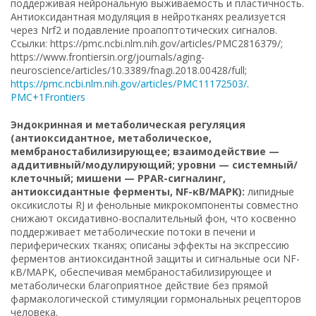
поддерживая нейрональную выживаемость и пластичность.
Антиоксидантная модуляция в нейротканях реализуется
через Nrf2 и подавление проапоптотических сигналов.
Ссылки: https://pmc.ncbi.nlm.nih.gov/articles/PMC2816379/;
https://www.frontiersin.org/journals/aging-
neuroscience/articles/10.3389/fnagi.2018.00428/full;
https://pmc.ncbi.nlm.nih.gov/articles/PMC11172503/
.
PMC+1
Frontiers
Эндокринная и метаболическая регуляция
(антиоксидантное, метаболическое,
мембраностабилизирующее; взаимодействие —
аддитивный/модулирующий; уровни — системный/
клеточный; мишени — PPAR-сигналинг,
антиоксидантные ферменты, NF-κB/MAPK):
липидные
оксикислоты RJ и фенольные микрокомпоненты совместно
снижают оксидативно-воспалительный фон, что косвенно
поддерживает метаболические потоки в печени и
периферических тканях; описаны эффекты на экспрессию
ферментов антиоксидантной защиты и сигнальные оси NF-
κB/MAPK, обеспечивая мембраностабилизирующее и
метаболически благоприятное действие без прямой
фармакологической стимуляции гормональных рецепторов
человека.