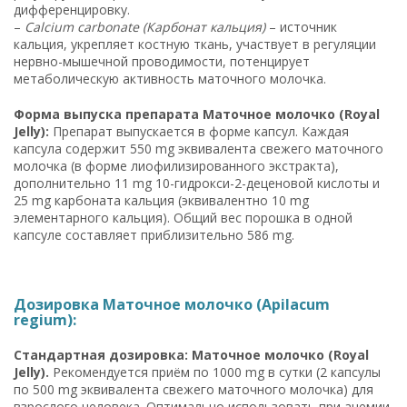
дифференцировку.
–
Calcium carbonate (Карбонат кальция)
– источник
кальция, укрепляет костную ткань, участвует в регуляции
нервно-мышечной проводимости, потенцирует
метаболическую активность маточного молочка.
Форма выпуска препарата Маточное молочко (Royal
Jelly):
Препарат выпускается в форме капсул. Каждая
капсула содержит 550 mg эквивалента свежего маточного
молочка (в форме лиофилизированного экстракта),
дополнительно 11 mg 10-гидрокси-2-деценовой кислоты и
25 mg карбоната кальция (эквивалентно 10 mg
элементарного кальция). Общий вес порошка в одной
капсуле составляет приблизительно 586 mg.
Дозировка Маточное молочко (Apilacum
regium):
Стандартная дозировка: Маточное молочко (Royal
Jelly).
Рекомендуется приём по 1000 mg в сутки (2 капсулы
по 500 mg эквивалента свежего маточного молочка) для
взрослого человека. Оптимально использовать при анемии