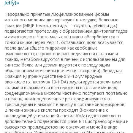
Jelly)»
Перорально принятые лиофилизированные формы
маточного молочка диспергируют в желудке; белковые
фракции (MRJP-белки, пептиды — royalisin, jelleins и др.)
подвергаются протеолизу с образованием ди-/трипептидов
и аминокислот. Часть малых пептидов абсорбируется в
тонкой кишке через PepT1, оставшаяся доля всасывается
после дальнейшего гидролиза как свободные
аминокислоты; в крови они распределяются в плазме и
тканях, метаболизируются в печени с использованием для
синтеза белка или дезаминируются с последующим
образованием мочевины (почечная экскреция). Липидная
фракция RJ (преимущественно 8–12-углеродные
оксикислоты, включая 10-HDA) эмульгируется желчными
солями и всасывается в энтероциты в составе мицелл;
среднецепочечные кислоты частично поступают портально
в печень, длинноцепочечные реэтерифицируются в
триглицериды и выходят в лимфу в составе хиломикронов.
В печени жирные кислоты проходят β-окисление с
последующей утилизацией ацетил-КоА; гидроксикислоты
дополнительно подвергаются фазе I/II биотрансформации и
выводятся преимущественно с желчью и мочой в виде
метаболитов. Углеводные компоненты RJ всасываются по