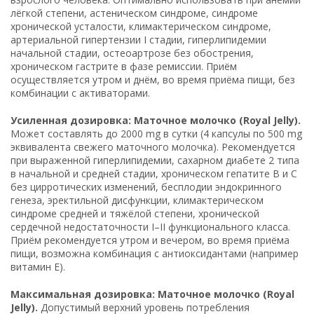
лёгкой степени, астеническом синдроме, синдроме
хронической усталости, климактерическом синдроме,
артериальной гипертензии I стадии, гиперлипидемии
начальной стадии, остеоартрозе без обострения,
хроническом гастрите в фазе ремиссии. Приём
осуществляется утром и днём, во время приёма пищи, без
комбинации с активаторами.
Усиленная дозировка: Маточное молочко (Royal Jelly).
Может составлять до 2000 mg в сутки (4 капсулы по 500 mg
эквивалента свежего маточного молочка). Рекомендуется
при выраженной гиперлипидемии, сахарном диабете 2 типа
в начальной и средней стадии, хроническом гепатите B и C
без цирротических изменений, бесплодии эндокринного
генеза, эректильной дисфункции, климактерическом
синдроме средней и тяжёлой степени, хронической
сердечной недостаточности I–II функционального класса.
Приём рекомендуется утром и вечером, во время приёма
пищи, возможна комбинация с антиоксидантами (например
витамин E).
Максимальная дозировка: Маточное молочко (Royal
Jelly).
Допустимый верхний уровень потребления