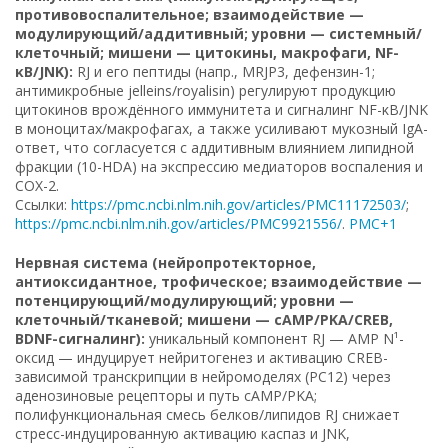
противовоспалительное; взаимодействие —
модулирующий/аддитивный; уровни — системный/
клеточный; мишени — цитокины, макрофаги, NF-
κB/JNK):
RJ и его пептиды (напр., MRJP3, дефензин-1;
антимикробные jelleins/royalisin) регулируют продукцию
цитокинов врождённого иммунитета и сигналинг NF-κB/JNK
в моноцитах/макрофагах, а также усиливают мукозный IgA-
ответ, что согласуется с аддитивным влиянием липидной
фракции (10-HDA) на экспрессию медиаторов воспаления и
COX-2.
Ссылки:
https://pmc.ncbi.nlm.nih.gov/articles/PMC11172503/
;
https://pmc.ncbi.nlm.nih.gov/articles/PMC9921556/
.
PMC+1
Нервная система (нейропротекторное,
антиоксидантное, трофическое; взаимодействие —
потенцирующий/модулирующий; уровни —
клеточный/тканевой; мишени — cAMP/PKA/CREB,
BDNF-сигналинг):
уникальный компонент RJ — AMP N¹-
оксид — индуцирует нейритогенез и активацию CREB-
зависимой транскрипции в нейромоделях (PC12) через
аденозиновые рецепторы и путь cAMP/PKA;
полифункциональная смесь белков/липидов RJ снижает
стресс-индуцированную активацию каспаз и JNK,