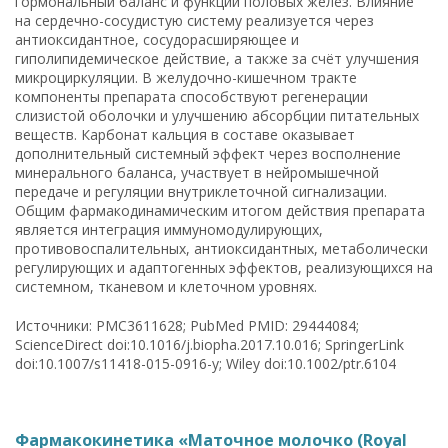
гормональный баланс и функции половых желёз. Влияние
на сердечно-сосудистую систему реализуется через
антиоксидантное, сосудорасширяющее и
гиполипидемическое действие, а также за счёт улучшения
микроциркуляции. В желудочно-кишечном тракте
компоненты препарата способствуют регенерации
слизистой оболочки и улучшению абсорбции питательных
веществ. Карбонат кальция в составе оказывает
дополнительный системный эффект через восполнение
минерального баланса, участвует в нейромышечной
передаче и регуляции внутриклеточной сигнализации.
Общим фармакодинамическим итогом действия препарата
является интеграция иммуномодулирующих,
противовоспалительных, антиоксидантных, метаболически
регулирующих и адаптогенных эффектов, реализующихся на
системном, тканевом и клеточном уровнях.
Источники: PMC3611628; PubMed PMID: 29444084;
ScienceDirect doi:10.1016/j.biopha.2017.10.016; SpringerLink
doi:10.1007/s11418-015-0916-y; Wiley doi:10.1002/ptr.6104
Фармакокинетика «Маточное молочко (Royal