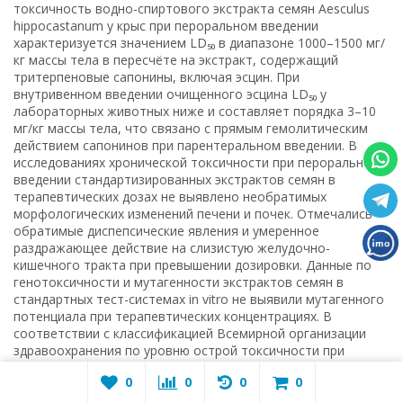
токсичность водно-спиртового экстракта семян Aesculus
hippocastanum у крыс при пероральном введении
характеризуется значением LD₅₀ в диапазоне 1000–1500 мг/
кг массы тела в пересчёте на экстракт, содержащий
тритерпеновые сапонины, включая эсцин. При
внутривенном введении очищенного эсцина LD₅₀ у
лабораторных животных ниже и составляет порядка 3–10
мг/кг массы тела, что связано с прямым гемолитическим
действием сапонинов при парентеральном введении. В
исследованиях хронической токсичности при пероральном
введении стандартизированных экстрактов семян в
терапевтических дозах не выявлено необратимых
морфологических изменений печени и почек. Отмечались
обратимые диспепсические явления и умеренное
раздражающее действие на слизистую желудочно-
кишечного тракта при превышении дозировки. Данные по
генотоксичности и мутагенности экстрактов семян в
стандартных тест-системах in vitro не выявили мутагенного
потенциала при терапевтических концентрациях. В
соответствии с классификацией Всемирной организации
здравоохранения по уровню острой токсичности при
пероральном применении стандартизированный экстракт
0
0
0
0
семян относится к категории малотоксичных веществ при
соблюдении рекомендованных дозировок. Особую