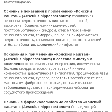
околоплодники
.
Основные показания к применению «Конский
каштан» (Aesculus hippocastanum):
хроническая
венозная недостаточность нижних конечностей,
варикозная болезнь нижних конечностей,
посттромботический синдром, отёк мягких тканей
венозного генеза, геморрой, венозная лимфатическая
недостаточность, капилляротоксикоз, ортостатический
отёк, флебопатия, хронический лимфостаз.
Показания к применению «Конский каштан»
(Aesculus hippocastanum) в составе микстур и
комплексов:
артериальная гипертензия, ишемическая
болезнь сердца, атеросклероз артерий нижних
конечностей, диабетическая ангиопатия, трофические язвы
венозного генеза, купероз, простатит застойного генеза,
мастопатия фиброзно-кистозная, воспалительные
заболевания суставов, периферическая нейропатия
сосудистого происхождения.
Основные фармакологические свойства «Конский
каштан» (Aesculus hippocastanum)
Со следующей
строки перечисляются все установленные физиологические