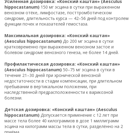
Усиленная дозировка: «Конский каштан» (Aesculus
hippocastanum)
150 мг эсцина в сутки при выраженном
венозном отёке, лимфостазе, посттромботическом
синдроме, длительность курса — 42–56 дней под контролем
функции почек и показателей гемостаза.
Максимальная дозировка: «Конский каштан»
(Aesculus hippocastanum)
До 200 мг эсцина в сутки
кратковременно при выраженном венозном застое и
болевом синдроме венозного генеза, не более 14 дней.
Профилактическая дозировка: «Конский каштан»
(Aesculus hippocastanum)
50–75 мг эсцина в сутки в
течение 21–30 дней при хронической венозной
недостаточности в стадии компенсации, при длительном
пребывании в вертикальном положении, при
наследственной предрасположенности к варикозной
болезни.
Детская дозировка: «Конский каштан» (Aesculus
hippocastanum)
Допускается применение с 12 лет при
массе тела более 40 килограммов в дозе 1 миллиграмм
эсцина на килограмм массы тела в сутки, разделённо на 2
приёма.