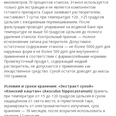
миллилитров 70 процентов этанола. Этанол используется
только для экстракции и не является компонентом
готового препарата. Сырьё заливают растворителем,
настаивают 7 суток при температуре +20…+25 градусов
Цельсия с ежедневным перемешиванием. После
фильтрации проводят упаривание на водяной бане при
температуре не выше 50 градусов Цельсия до полного
удаления этанола. Контрольный признак — полное
исчезновение запаха растворителя. Допустимое
остаточное содержание этанола — не более 5000 ppm для
наружных форм и не более 500 ppm для внутреннего
применения в соответствии с фармакопейными нормами.
Промежуточный продукт, содержащий жидкий
растворитель, не допускается к применению как
лекарственное средство. Сухой остаток доводят до массы
100 граммов.
Условия и сроки хранения: «Экстракт сухой»
«Конский каштан» (Aesculus hippocastanum)
Хранить
при температуре от +5 до +20 градусов Цельсия в сухом
защищённом от света месте, в герметичной таре,
экранировать от электромагнитного излучения, срок
хранения — 36 месяцев, после вскрытия использовать в
течение 12 месяцев.