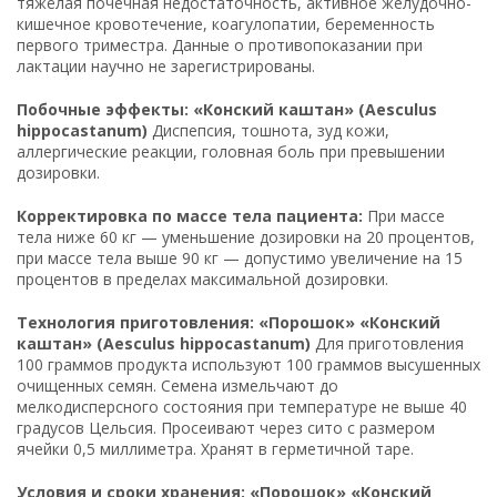
тяжёлая почечная недостаточность, активное желудочно-
кишечное кровотечение, коагулопатии, беременность
первого триместра. Данные о противопоказании при
лактации научно не зарегистрированы.
Побочные эффекты: «Конский каштан» (Aesculus
hippocastanum)
Диспепсия, тошнота, зуд кожи,
аллергические реакции, головная боль при превышении
дозировки.
Корректировка по массе тела пациента:
При массе
тела ниже 60 кг — уменьшение дозировки на 20 процентов,
при массе тела выше 90 кг — допустимо увеличение на 15
процентов в пределах максимальной дозировки.
Технология приготовления: «Порошок» «Конский
каштан» (Aesculus hippocastanum)
Для приготовления
100 граммов продукта используют 100 граммов высушенных
очищенных семян. Семена измельчают до
мелкодисперсного состояния при температуре не выше 40
градусов Цельсия. Просеивают через сито с размером
ячейки 0,5 миллиметра. Хранят в герметичной таре.
Условия и сроки хранения: «Порошок» «Конский