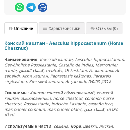
Описание
Характеристики
Отзывы
(0)
Конский каштан - Aesculus hippocastanum (Horse
Chestnut)
Наименование:
Конский каштан, Aesculus hippocastanum,
Gewöhnliche Rosskastanie, Castaño de Indias, Marronnier
d'Inde,
كستناء
الحصان,
เกาลัดม้า, Ot kashtani,
Ат
каштаны, At
şabal
ıd
ı,
Аспи
каштан, Paprastasis ka
štonas, Parastais
zirgkasta
ņa,
Кінський
каштан, At
şabal
ıd
ı,
הסוסים
ערמון
.
Синонимы:
Каштан конский обыкновенный, конский
каштан обыкновенный, horse chestnut, common horse
chestnut, Rosskastanie, Indische Kastanie, castaño loco,
marronnier commun, marronnier blanc,
كستناء
هندي,
เกาลัด
ยุโรป
.
Используемые части:
семена,
кора
, цветки, листья,