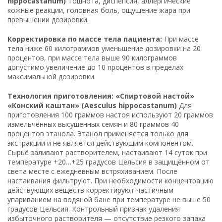
hippocastanum)
Тошнота, диспепсия, аллергические
кожные реакции, головная боль, ощущение жара при
превышении дозировки.
Корректировка по массе тела пациента:
При массе
тела ниже 60 килограммов уменьшение дозировки на 20
процентов, при массе тела выше 90 килограммов
допустимо увеличение до 10 процентов в пределах
максимальной дозировки.
Технология приготовления: «Спиртовой настой»
«Конский каштан» (Aesculus hippocastanum)
Для
приготовления 100 граммов настоя используют 20 граммов
измельчённых высушенных семян и 80 граммов 40
процентов этанола. Этанол применяется только для
экстракции и не является действующим компонентом.
Сырьё заливают растворителем, настаивают 14 суток при
температуре +20…+25 градусов Цельсия в защищённом от
света месте с ежедневным встряхиванием. После
настаивания фильтруют. При необходимости концентрацию
действующих веществ корректируют частичным
упариванием на водяной бане при температуре не выше 50
градусов Цельсия. Контрольный признак удаления
избыточного растворителя — отсутствие резкого запаха