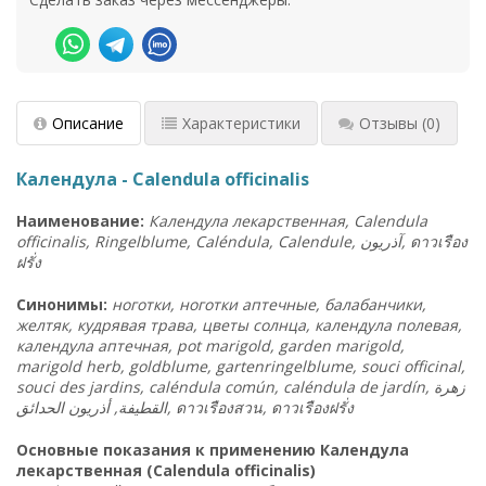
Описание
Характеристики
Отзывы
(0)
Календула - Calendula officinalis
Наименование:
Календула лекарственная, Calendula
officinalis, Ringelblume, Caléndula, Calendule,
آذريون
,
ดาวเรือง
ฝรั่ง
Синонимы:
ноготки, ноготки аптечные, балабанчики,
желтяк, кудрявая трава, цветы солнца, календула полевая,
календула аптечная, pot marigold, garden marigold,
marigold herb, goldblume, gartenringelblume, souci officinal,
souci des jardins, caléndula común, caléndula de jardín, زهرة
القطيفة, أذريون الحدائق,
ดาวเรืองสวน
,
ดาวเรืองฝรั่ง
Основные показания к применению Календула
лекарственная (Calendula officinalis)