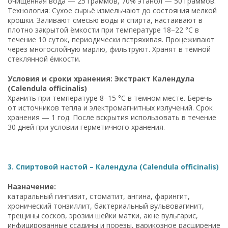
очищенная вода — 25 граммов, 70% этанол — 50 граммов.
Технология: Сухое сырьё измельчают до состояния мелкой
крошки. Заливают смесью воды и спирта, настаивают в
плотно закрытой ёмкости при температуре 18–22 °C в
течение 10 суток, периодически встряхивая. Процеживают
через многослойную марлю, фильтруют. Хранят в тёмной
стеклянной ёмкости.
Условия и сроки хранения: Экстракт Календула
(Calendula officinalis)
Хранить при температуре 8–15 °C в тёмном месте. Беречь
от источников тепла и электромагнитных излучений. Срок
хранения — 1 год. После вскрытия использовать в течение
30 дней при условии герметичного хранения.
3. Спиртовой настой – Календула (Calendula officinalis)
Назначение:
катаральный гингивит, стоматит, ангина, фарингит,
хронический тонзиллит, бактериальный вульвовагинит,
трещины сосков, эрозии шейки матки, акне вульгарис,
инфицированные ссадины и порезы, варикозное расширение