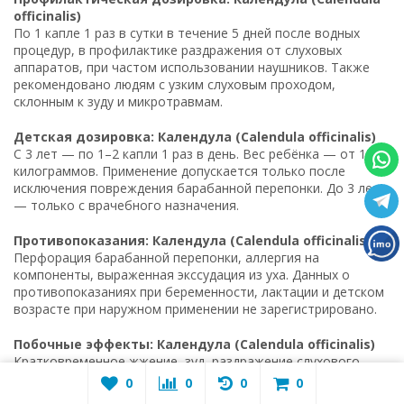
officinalis)
По 1 капле 1 раз в сутки в течение 5 дней после водных
процедур, в профилактике раздражения от слуховых
аппаратов, при частом использовании наушников. Также
рекомендовано людям с узким слуховым проходом,
склонным к зуду и микротравмам.
Детская дозировка: Календула (Calendula officinalis)
С 3 лет — по 1–2 капли 1 раз в день. Вес ребёнка — от 15
килограммов. Применение допускается только после
исключения повреждения барабанной перепонки. До 3 лет
— только с врачебного назначения.
Противопоказания: Календула (Calendula officinalis)
Перфорация барабанной перепонки, аллергия на
компоненты, выраженная экссудация из уха. Данных о
противопоказаниях при беременности, лактации и детском
возрасте при наружном применении не зарегистрировано.
Побочные эффекты: Календула (Calendula officinalis)
Кратковременное жжение, зуд, раздражение слухового
прохода. При передозировке — мацерация кожи и усиление
0
0
0
0
экземы.