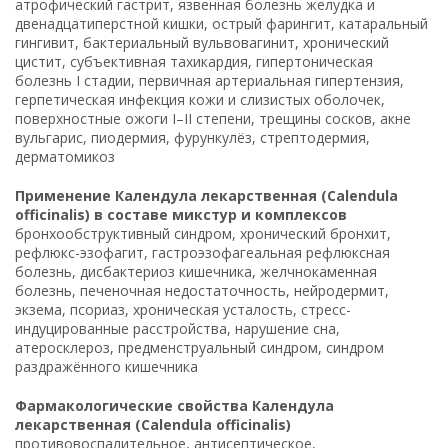
атрофический гастрит, язвенная болезнь желудка и
двенадцатиперстной кишки, острый фарингит, катаральный
гингивит, бактериальный вульвовагинит, хронический
цистит, субъективная тахикардия, гипертоническая
болезнь I стадии, первичная артериальная гипертензия,
герпетическая инфекция кожи и слизистых оболочек,
поверхностные ожоги I–II степени, трещины сосков, акне
вульгарис, пиодермия, фурункулёз, стрептодермия,
дерматомикоз
Применение Календула лекарственная (Calendula
officinalis) в составе микстур и комплексов
бронхообструктивный синдром, хронический бронхит,
рефлюкс-эзофагит, гастроэзофагеальная рефлюксная
болезнь, дисбактериоз кишечника, желчнокаменная
болезнь, печеночная недостаточность, нейродермит,
экзема, псориаз, хроническая усталость, стресс-
индуцированные расстройства, нарушение сна,
атеросклероз, предменструальный синдром, синдром
раздражённого кишечника
Фармакологические свойства Календула
лекарственная (Calendula officinalis)
противовоспалительное, антисептическое,