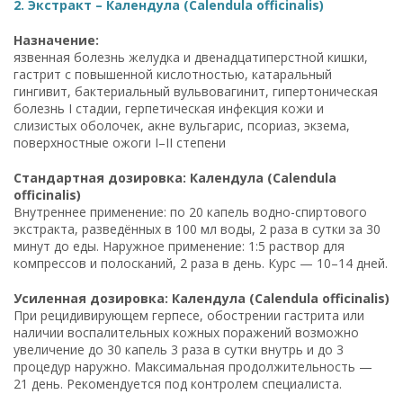
2. Экстракт – Календула (Calendula officinalis)
Назначение:
язвенная болезнь желудка и двенадцатиперстной кишки,
гастрит с повышенной кислотностью, катаральный
гингивит, бактериальный вульвовагинит, гипертоническая
болезнь I стадии, герпетическая инфекция кожи и
слизистых оболочек, акне вульгарис, псориаз, экзема,
поверхностные ожоги I–II степени
Стандартная дозировка: Календула (Calendula
officinalis)
Внутреннее применение: по 20 капель водно-спиртового
экстракта, разведённых в 100 мл воды, 2 раза в сутки за 30
минут до еды. Наружное применение: 1:5 раствор для
компрессов и полосканий, 2 раза в день. Курс — 10–14 дней.
Усиленная дозировка: Календула (Calendula officinalis)
При рецидивирующем герпесе, обострении гастрита или
наличии воспалительных кожных поражений возможно
увеличение до 30 капель 3 раза в сутки внутрь и до 3
процедур наружно. Максимальная продолжительность —
21 день. Рекомендуется под контролем специалиста.