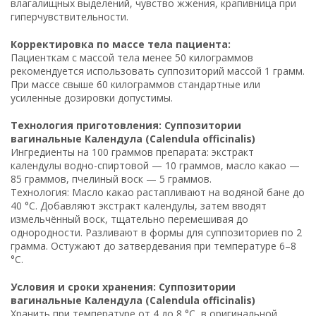
влагалищных выделений, чувство жжения, крапивница при
гиперчувствительности.
Корректировка по массе тела пациента:
Пациенткам с массой тела менее 50 килограммов
рекомендуется использовать суппозиторий массой 1 грамм.
При массе свыше 60 килограммов стандартные или
усиленные дозировки допустимы.
Технология приготовления: Суппозитории
вагинальные Календула (Calendula officinalis)
Ингредиенты на 100 граммов препарата: экстракт
календулы водно-спиртовой — 10 граммов, масло какао —
85 граммов, пчелиный воск — 5 граммов.
Технология: Масло какао растапливают на водяной бане до
40 °C. Добавляют экстракт календулы, затем вводят
измельчённый воск, тщательно перемешивая до
однородности. Разливают в формы для суппозиториев по 2
грамма. Остужают до затвердевания при температуре 6–8
°C.
Условия и сроки хранения: Суппозитории
вагинальные Календула (Calendula officinalis)
Хранить при температуре от 4 до 8 °C, в оригинальной