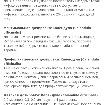
До 3–4 обработок в сутки при воспалительных дерматозах,
инфицированных трещинах и язвах. Допускается
применение в виде компрессов, пропитанных масляным
инфузом, продолжительностью 20–30 минут. Курс до 21
дня.
Максимальная дозировка: Календула (Calendula
officinalis)
До 10 мл в сутки. Применение не более 3 недель подряд.
Используется при рецидивирующем герпесе, псориазе,
тяжелом нейродермите в составе комбинированной
терапии.
Профилактическая дозировка: Календула (Calendula
officinalis)
1 мл на область кожи или слизистой 1 раз в день, 5–7 дней
в месяц. Рекомендовано при склонности к сухости кожи, у
пожилых пациентов, у лиц с варикозным расширением вен,
при склонности к пролежням. Также используется в
акушерской практике для профилактики трещин сосков.
Детская дозировка: Календула (Calendula officinalis)
С 6 месяцев: 0,3–0,5 мл наружно 1 раз в день,
исключительно на ограниченные участки кожи. Вес ребёнка