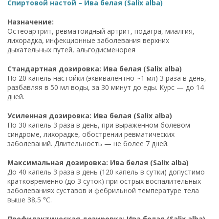
Спиртовой настой – Ива белая (Salix alba)
Назначение:
Остеоартрит, ревматоидный артрит, подагра, миалгия,
лихорадка, инфекционные заболевания верхних
дыхательных путей, альгодисменорея
Стандартная дозировка: Ива белая (Salix alba)
По 20 капель настойки (эквивалентно ~1 мл) 3 раза в день,
разбавляя в 50 мл воды, за 30 минут до еды. Курс — до 14
дней.
Усиленная дозировка: Ива белая (Salix alba)
По 30 капель 3 раза в день, при выраженном болевом
синдроме, лихорадке, обострении ревматических
заболеваний. Длительность — не более 7 дней.
Максимальная дозировка: Ива белая (Salix alba)
До 40 капель 3 раза в день (120 капель в сутки) допустимо
кратковременно (до 3 суток) при острых воспалительных
заболеваниях суставов и фебрильной температуре тела
выше 38,5 °C.
Профилактическая дозировка: Ива белая (Salix alba)