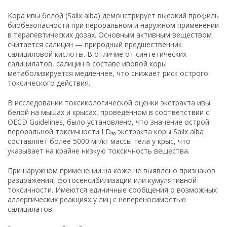
Кора ивы белой (Salix alba) демонстрирует высокий профиль
биобезопасности при пероральном и наружном применении
в терапевтических дозах. Основным активным веществом
считается салицин — природный предшественник
салициловой кислоты. В отличие от синтетических
салицилатов, салицин в составе ивовой коры
метаболизируется медленнее, что снижает риск острого
токсического действия.
В исследовании токсикологической оценки экстракта ивы
белой на мышах и крысах, проведённом в соответствии с
OECD Guidelines, было установлено, что значение острой
пероральной токсичности LD₅₀ экстракта коры Salix alba
составляет более 5000 мг/кг массы тела у крыс, что
указывает на крайне низкую токсичность вещества.
При наружном применении на коже не выявлено признаков
раздражения, фотосенсибилизации или кумулятивной
токсичности. Имеются единичные сообщения о возможных
аллергических реакциях у лиц с непереносимостью
салицилатов.