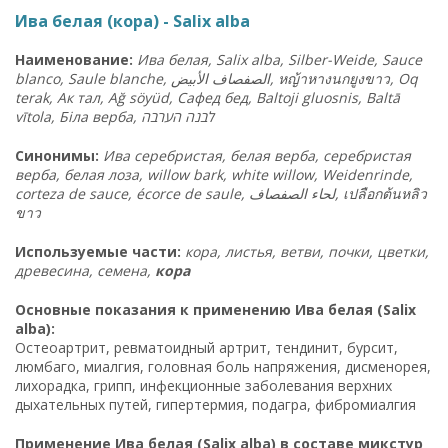
Ива белая (кора) - Salix alba
Наименование:
Ива белая, Salix alba, Silber-Weide, Sauce
blanco, Saule blanche,
الأبيض
الصفصاف
,
หญ้าหางนกยูงขาว
, Oq
terak, Ак тал, Ağ söyüd, Сафед бед, Baltoji gluosnis, Baltā
vītola, Біла верба,
ה
הערב
לבנה
Синонимы:
Ива серебристая, белая верба, серебристая
верба, белая лоза, willow bark, white willow, Weidenrinde,
corteza de sauce, écorce de saule, لحاء الصفصاف,
เปลือกต้นหลิว
ขาว
Используемые части:
кора, листья, ветви, почки, цветки,
древесина, семена,
кора
Основные показания к применению Ива белая (Salix
alba):
Остеоартрит, ревматоидный артрит, тендинит, бурсит,
люмбаго, миалгия, головная боль напряжения, дисменорея,
лихорадка, грипп, инфекционные заболевания верхних
дыхательных путей, гипертермия, подагра, фибромиалгия
Применение Ива белая (Salix alba) в составе микстур