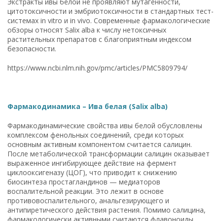
Экстракты ивы белой не проявляют мутагенности,
цитотоксичности и эмбриотоксичности в стандартных тест-
системах in vitro и in vivo. Современные фармакологические
обзоры относят Salix alba к числу нетоксичных
растительных препаратов с благоприятным индексом
безопасности.
https://www.ncbi.nlm.nih.gov/pmc/articles/PMC5809794/
Фармакодинамика – Ива белая (Salix alba)
Фармакодинамические свойства ивы белой обусловлены
комплексом фенольных соединений, среди которых
основным активным компонентом считается салицин.
После метаболической трансформации салицин оказывает
выраженное ингибирующее действие на фермент
циклооксигеназу (ЦОГ), что приводит к снижению
биосинтеза простагландинов — медиаторов
воспалительной реакции. Это лежит в основе
противовоспалительного, анальгезирующего и
антипиретического действия растения. Помимо салицина,
фармакологически активными считаются флавоноиды,