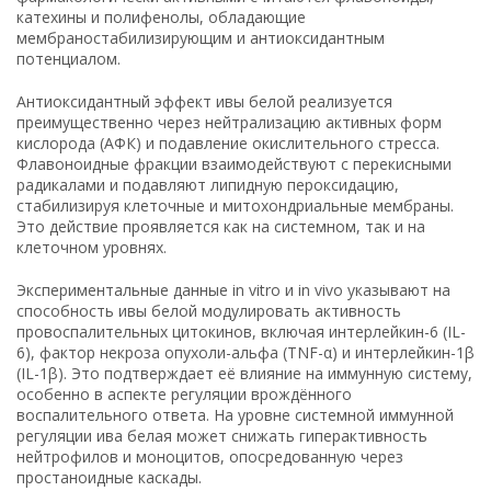
катехины и полифенолы, обладающие
мембраностабилизирующим и антиоксидантным
потенциалом.
Антиоксидантный эффект ивы белой реализуется
преимущественно через нейтрализацию активных форм
кислорода (АФК) и подавление окислительного стресса.
Флавоноидные фракции взаимодействуют с перекисными
радикалами и подавляют липидную пероксидацию,
стабилизируя клеточные и митохондриальные мембраны.
Это действие проявляется как на системном, так и на
клеточном уровнях.
Экспериментальные данные in vitro и in vivo указывают на
способность ивы белой модулировать активность
провоспалительных цитокинов, включая интерлейкин-6 (IL-
6), фактор некроза опухоли-альфа (TNF-α) и интерлейкин-1β
(IL-1β). Это подтверждает её влияние на иммунную систему,
особенно в аспекте регуляции врождённого
воспалительного ответа. На уровне системной иммунной
регуляции ива белая может снижать гиперактивность
нейтрофилов и моноцитов, опосредованную через
простаноидные каскады.