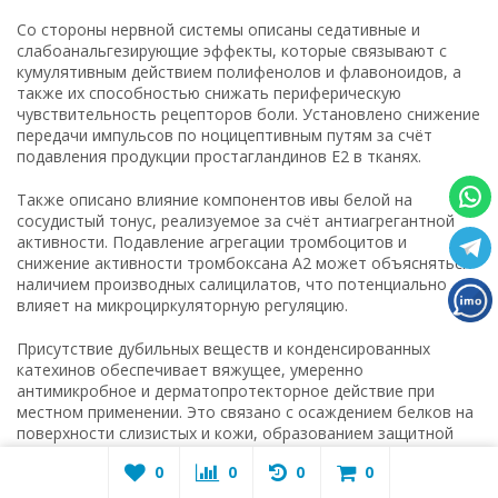
Со стороны нервной системы описаны седативные и
слабоанальгезирующие эффекты, которые связывают с
кумулятивным действием полифенолов и флавоноидов, а
также их способностью снижать периферическую
чувствительность рецепторов боли. Установлено снижение
передачи импульсов по ноцицептивным путям за счёт
подавления продукции простагландинов Е2 в тканях.
Также описано влияние компонентов ивы белой на
сосудистый тонус, реализуемое за счёт антиагрегантной
активности. Подавление агрегации тромбоцитов и
снижение активности тромбоксана А2 может объясняться
наличием производных салицилатов, что потенциально
влияет на микроциркуляторную регуляцию.
Присутствие дубильных веществ и конденсированных
катехинов обеспечивает вяжущее, умеренно
антимикробное и дерматопротекторное действие при
местном применении. Это связано с осаждением белков на
поверхности слизистых и кожи, образованием защитной
плёнки и снижением капиллярной проницаемости.
0
0
0
0
Таким образом, фармакодинамика ивы белой охватывает