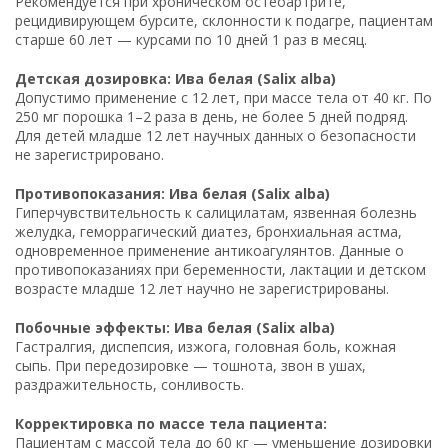
Рекомендуется при хроническом остеоартрите,
рецидивирующем бурсите, склонности к подагре, пациентам
старше 60 лет — курсами по 10 дней 1 раз в месяц.
Детская дозировка: Ива белая (Salix alba)
Допустимо применение с 12 лет, при массе тела от 40 кг. По
250 мг порошка 1–2 раза в день, не более 5 дней подряд.
Для детей младше 12 лет научных данных о безопасности
не зарегистрировано.
Противопоказания: Ива белая (Salix alba)
Гиперчувствительность к салицилатам, язвенная болезнь
желудка, геморрагический диатез, бронхиальная астма,
одновременное применение антикоагулянтов. Данные о
противопоказаниях при беременности, лактации и детском
возрасте младше 12 лет научно не зарегистрированы.
Побочные эффекты: Ива белая (Salix alba)
Гастралгия, диспепсия, изжога, головная боль, кожная
сыпь. При передозировке — тошнота, звон в ушах,
раздражительность, сонливость.
Корректировка по массе тела пациента:
Пациентам с массой тела до 60 кг — уменьшение дозировки