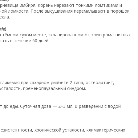
орневища имбиря. Корень нарезают тонкими ломтиками и
олной ломкости. После высушивания перемалывают в порошок
екла.
ale
)
 в тёмном сухом месте, экранированном от электромагнитных
ать в течение 60 дней.
гликемия при сахарном диабете 2 типа, остеоартрит,
 усталости, пременопаузальный синдром.
ут до еды. Суточная доза — 2–3 мл. В разведении с водой
орезистентности, хронической усталости, климактерических