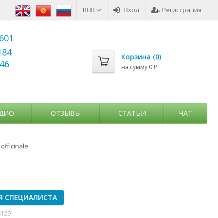
RUB
Вход
Регистрация
6601
184
Корзина (
0
)
346
на сумму
0
₽
ДИО
ОТЗЫВЫ
СТАТЬИ
ЧАТ
officinale
Я СПЕЦИАЛИСТА
8129