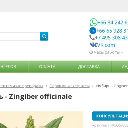
+66 84 242 
+66 65 928 3
imo
+7 495 308 4
VK.com
Часы работы
АНГЕЛОВ
ОПЛАТА
ДОСТАВКА
АУ
стительные препараты
Порошки и экстракты
Имбирь - Zingiber 
- Zingiber officinale
КОНСУЛЬТАЦИ
Артикул:
THKLOS-00