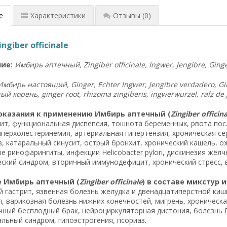
е
Характеристики
Отзывы
(0)
ngiber officinale
ие:
Имбирь аптечный, Zingiber officinale, Ingwer, Jengibre, Gin
оказания к применению Имбирь аптечный (
Zingiber officina
ит, функциональная диспепсия, тошнота беременных, рвота по
иперхолестеринемия, артериальная гипертензия, хроническая се
, катаральный синусит, острый бронхит, хронический кашель, о
ые ринофарингиты, инфекции Helicobacter pylori, дискинезия жё
ский синдром, вторичный иммунодефицит, хронический стресс, 
 Имбирь аптечный (
Zingiber officinale
) в составе микстур 
 гастрит, язвенная болезнь желудка и двенадцатиперстной кишк
, варикозная болезнь нижних конечностей, мигрень, хроническ
чный бесплодный брак, нейроциркуляторная дистония, болезнь 
льный синдром, гипоэстрогения, псориаз.