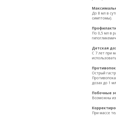
Максимальн
До 8 мл в су
симптомы).
Профилакти
По 0,5 мл в 
гипогликемич
Детская до
С 7 лет при м
использовать
Противопок
Острый гастр
Противопоказ
дозах до 1 мл
Побочные э
Возможны изж
Корректиров
При массе те