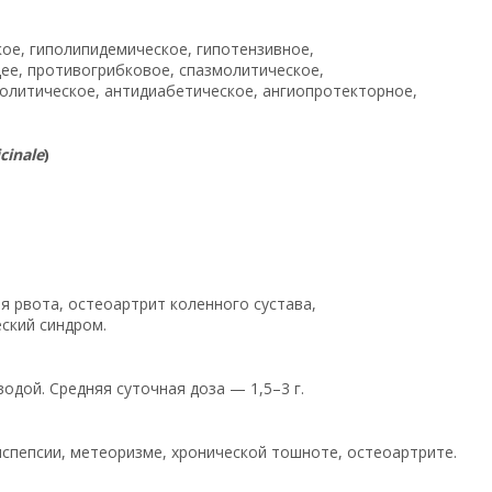
ое, гиполипидемическое, гипотензивное,
е, противогрибковое, спазмолитическое,
олитическое, антидиабетическое, ангиопротекторное,
icinale
)
я рвота, остеоартрит коленного сустава,
ский синдром.
водой. Средняя суточная доза — 1,5–3 г.
диспепсии, метеоризме, хронической тошноте, остеоартрите.