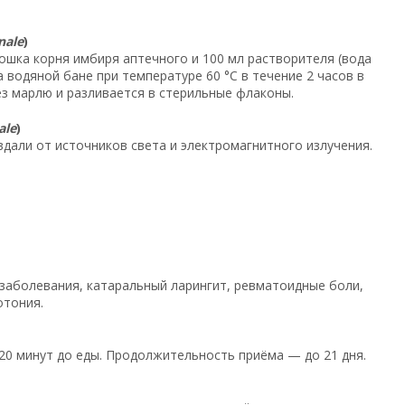
nale
)
рошка корня имбиря аптечного и 100 мл растворителя (вода
 водяной бане при температуре 60 °C в течение 2 часов в
ез марлю и разливается в стерильные флаконы.
ale
)
вдали от источников света и электромагнитного излучения.
заболевания, катаральный ларингит, ревматоидные боли,
отония.
а 20 минут до еды. Продолжительность приёма — до 21 дня.