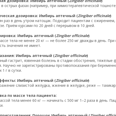
ая дозировка: Имбирь аптечный (
Zingiber officinale
)
ки в острых фазах (например, при химиотерапевтической тошноте 
ческая дозировка: Имбирь аптечный (
Zingiber officinale
)
ин раз в день утром натощак. Подходит пациентам с ожирением
зе. Приём курсами по 20 дней с перерывом в 10 дней.
зировка: Имбирь аптечный (
Zingiber officinale
)
 массе тела не менее 20 кг — не более 250 мг дважды в день. При
ть значения не имеет.
азания: Имбирь аптечный (
Zingiber officinale
)
ный гастрит, язвенная болезнь в стадии обострения, тяжёлые
. Научно не зарегистрированы противопоказания при беременнос
1 г в сутки.
ффекты: Имбирь аптечный (
Zingiber officinale
)
ражение слизистой желудка, жжение в желудке, реже — тахикард
ка по массе тела пациента:
ассой тела менее 60 кг — начинать с 500 мг 1–2 раза в день. П
и.
 приготовления: Порошок Имбирь аптечный (
Zingiber offici