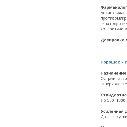
Фармаколог
Антиоксидант
противомикр
гепатопротек
холеретическ
Дозировка 
Порошок – 
Назначение
Острый гастр
гиперхолесте
Стандартна
По 500–1000 
Усиленная 
До 4 г в сут