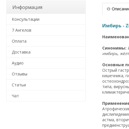
Информация
Описани
Консультации
Имбирь - Zi
7 Ангелов
Наименован
Оплата
Синонимы:
Доставка
Аудио
Основные п
Острый гастр
Отзывы
кишечника, г
остеохондроз
Статьи
типа, вирусн
климактериче
Чат
Применение
Атрофический
дислипидемия
астма, втори
предменструа