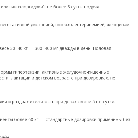
или гипохлоргидрии), не более 3 суток подряд.
, вегетативной дистонией, гиперхолестеринемией, женщинам
 весе 30–40 кг — 300–400 мг дважды в день. Половая
 формы гипертензии, активные желудочно-кишечные
ти, лактации и детском возрасте при дозировках, не
ия и раздражительность при дозах свыше 5 г в сутки.
ациенты более 60 кг — стандартные дозировки применимы без
nale
)