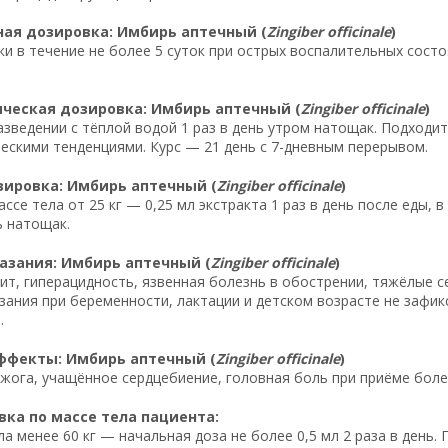
ая дозировка: Имбирь аптечный (
Zingiber officinale
)
тки в течение не более 5 суток при острых воспалительных сост
ческая дозировка: Имбирь аптечный (
Zingiber officinale
)
разведении с тёплой водой 1 раз в день утром натощак. Подход
ескими тенденциями. Курс — 21 день с 7-дневным перерывом.
зировка: Имбирь аптечный (
Zingiber officinale
)
ассе тела от 25 кг — 0,25 мл экстракта 1 раз в день после еды, 
 натощак.
азания: Имбирь аптечный (
Zingiber officinale
)
ит, гиперацидность, язвенная болезнь в обострении, тяжёлые 
ания при беременности, лактации и детском возрасте не зафик
.
ффекты: Имбирь аптечный (
Zingiber officinale
)
ога, учащённое сердцебиение, головная боль при приёме более 
ка по массе тела пациента:
ла менее 60 кг — начальная доза не более 0,5 мл 2 раза в день.