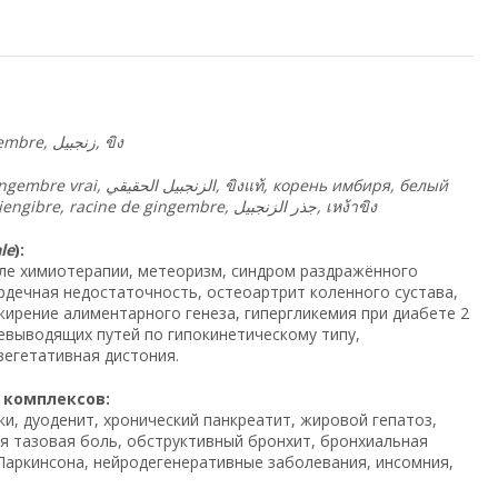
gembre,
زنجبيل
,
ขิง
Имбирь настоящий, Ginger, Echter Ingwer, Jengibre verdadero, Gingembre vrai, الزنجبيل الحقيقي,
ขิงแท้
, корень имбиря, белый
имбирь, жёлтый корень, ginger root, rhizoma zingiberis, ingwerwurzel, raíz de jengibre, racine de gingembre, جذر الزنجبيل,
เหง้าขิง
le
):
сле химиотерапии, метеоризм, синдром раздражённого
рдечная недостаточность, остеоартрит коленного сустава,
жирение алиментарного генеза, гипергликемия при диабете 2
лчевыводящих путей по гипокинетическому типу,
вегетативная дистония.
и комплексов:
и, дуоденит, хронический панкреатит, жировой гепатоз,
ая тазовая боль, обструктивный бронхит, бронхиальная
Паркинсона, нейродегенеративные заболевания, инсомния,