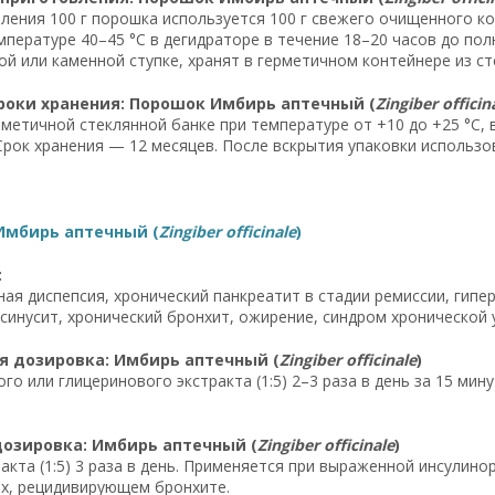
ления 100 г порошка используется 100 г свежего очищенного к
мпературе 40–45 °C в дегидраторе в течение 18–20 часов до п
ой или каменной ступке, хранят в герметичном контейнере из ст
роки хранения: Порошок Имбирь аптечный (
Zingiber officin
рметичной стеклянной банке при температуре от +10 до +25 °C,
Срок хранения — 12 месяцев. После вскрытия упаковки использов
Имбирь аптечный (
Zingiber officinale
)
:
ая диспепсия, хронический панкреатит в стадии ремиссии, гипер
синусит, хронический бронхит, ожирение, синдром хронической
я дозировка: Имбирь аптечный (
Zingiber officinale
)
го или глицеринового экстракта (1:5) 2–3 раза в день за 15 мин
дозировка: Имбирь аптечный (
Zingiber officinale
)
ракта (1:5) 3 раза в день. Применяется при выраженной инсулин
х, рецидивирующем бронхите.