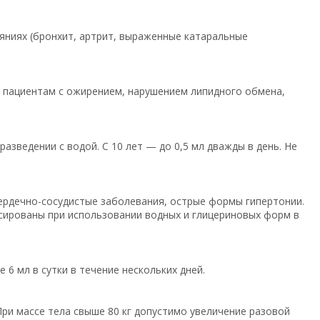
ояниях (бронхит, артрит, выраженные катаральные
ит пациентам с ожирением, нарушением липидного обмена,
в разведении с водой. С 10 лет — до 0,5 мл дважды в день. Не
сердечно-сосудистые заболевания, острые формы гипертонии.
сированы при использовании водных и глицериновых форм в
6 мл в сутки в течение нескольких дней.
 При массе тела свыше 80 кг допустимо увеличение разовой