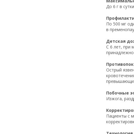
Максимальн
До 6 г в сут
Профилакти
По 500 мг од
в пременопау
Детская до
С 6 лет, при
принадлежнос
Противопок
Острый язвен
кровотечения
превышающих 
Побочные э
Изжога, разд
Корректиров
Пациенты с м
корректировк
Технология