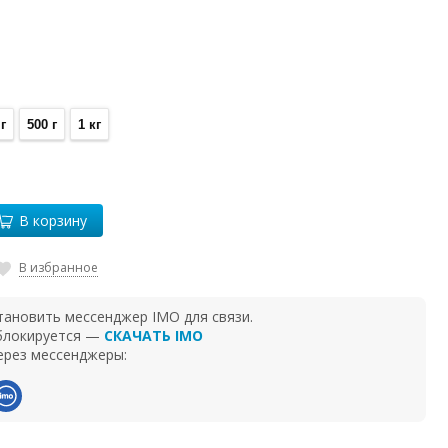
г
500 г
1 кг
В корзину
В избранное
тановить мессенджер IMO для связи.
 блокируется —
СКАЧАТЬ IMO
ерез мессенджеры: