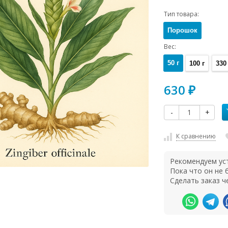
Тип товара:
Порошок
Вес:
50 г
100 г
330 
630
₽
-
+
К сравнению
Рекомендуем ус
Пока что он не
Сделать заказ ч