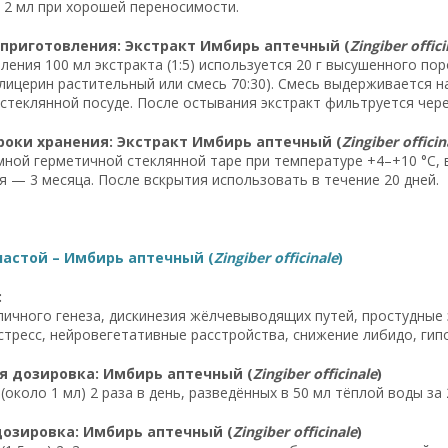
 2 мл при хорошей переносимости.
 приготовления: Экстракт Имбирь аптечный (
Zingiber offici
ления 100 мл экстракта (1:5) используется 20 г высушенного по
лицерин растительный или смесь 70:30). Смесь выдерживается на
стеклянной посуде. После остывания экстракт фильтруется чер
роки хранения: Экстракт Имбирь аптечный (
Zingiber officin
мной герметичной стеклянной таре при температуре +4–+10 °C, 
я — 3 месяца. После вскрытия использовать в течение 20 дней.
настой – Имбирь аптечный (
Zingiber officinale
)
:
ичного генеза, дискинезия жёлчевыводящих путей, простудные 
стресс, нейровегетативные расстройства, снижение либидо, гип
я дозировка: Имбирь аптечный (
Zingiber officinale
)
 (около 1 мл) 2 раза в день, разведённых в 50 мл тёплой воды з
дозировка: Имбирь аптечный (
Zingiber officinale
)