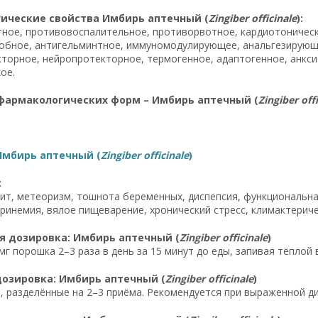
ические свойства Имбирь аптечный (
Zingiber officinale
):
ное, противовоспалительное, противорвотное, кардиотоническ
обное, антигельминтное, иммуномодулирующее, анальгезирующе
торное, нейропротекторное, термогенное, адаптогенное, анкси
ое.
фармакологических форм – Имбирь аптечный (
Zingiber off
Имбирь аптечный (
Zingiber officinale
)
:
ит, метеоризм, тошнота беременных, диспепсия, функциональна
ринемия, вялое пищеварение, хронический стресс, климактериче
я дозировка: Имбирь аптечный (
Zingiber officinale
)
мг порошка 2–3 раза в день за 15 минут до еды, запивая тёплой 
дозировка: Имбирь аптечный (
Zingiber officinale
)
ки, разделённые на 2–3 приёма. Рекомендуется при выраженной 