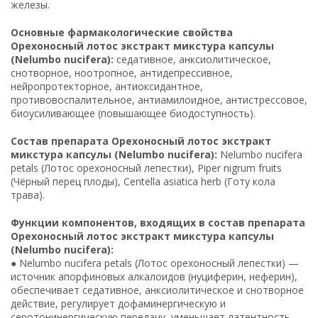
железы.
Основные фармакологические свойства
Орехоносный лотос экстракт микстура капсулы
(Nelumbo nucifera):
седативное, анксиолитическое,
снотворное, ноотропное, антидепрессивное,
нейропротекторное, антиоксидантное,
противовоспалительное, антиамилоидное, антистрессовое,
биоусиливающее (повышающее биодоступность).
Состав препарата Орехоносный лотос экстракт
микстура капсулы (Nelumbo nucifera):
Nelumbo nucifera
petals (Лотос орехоносный лепестки), Piper nigrum fruits
(Чёрный перец плоды), Centella asiatica herb (Готу кола
трава).
Функции компонентов, входящих в состав препарата
Орехоносный лотос экстракт микстура капсулы
(Nelumbo nucifera):
● Nelumbo nucifera petals (Лотос орехоносный лепестки) —
источник апорфиновых алкалоидов (нуциферин, неферин),
обеспечивает седативное, анксиолитическое и снотворное
действие, регулирует дофаминергическую и
серотонинергическую передачу, уменьшает латентность