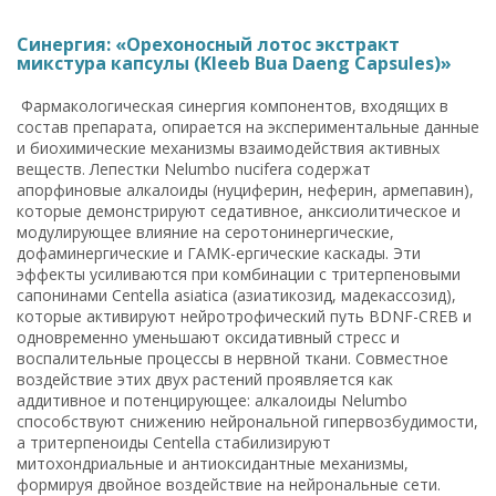
Синергия: «Орехоносный лотос экстракт
микстура капсулы (Kleeb Bua Daeng Capsules)»
Фармакологическая синергия компонентов, входящих в
состав препарата, опирается на экспериментальные данные
и биохимические механизмы взаимодействия активных
веществ. Лепестки Nelumbo nucifera содержат
апорфиновые алкалоиды (нуциферин, неферин, армепавин),
которые демонстрируют седативное, анксиолитическое и
модулирующее влияние на серотонинергические,
дофаминергические и ГАМК-ергические каскады. Эти
эффекты усиливаются при комбинации с тритерпеновыми
сапонинами Centella asiatica (азиатикозид, мадекассозид),
которые активируют нейротрофический путь BDNF-CREB и
одновременно уменьшают оксидативный стресс и
воспалительные процессы в нервной ткани. Совместное
воздействие этих двух растений проявляется как
аддитивное и потенцирующее: алкалоиды Nelumbo
способствуют снижению нейрональной гипервозбудимости,
а тритерпеноиды Centella стабилизируют
митохондриальные и антиоксидантные механизмы,
формируя двойное воздействие на нейрональные сети.