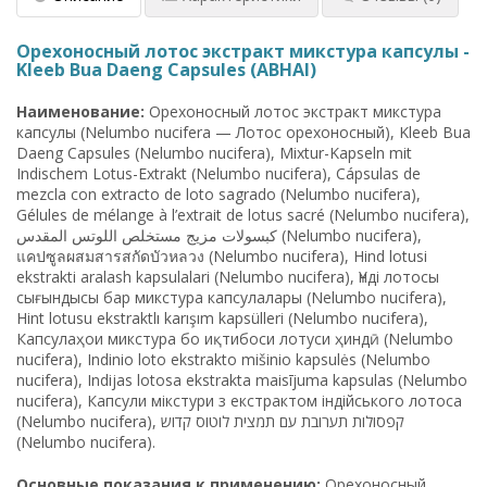
Орехоносный лотос экстракт микстура капсулы -
Kleeb Bua Daeng Capsules (ABHAI)
Наименование:
Орехоносный лотос экстракт микстура
капсулы (Nelumbo nucifera — Лотос орехоносный), Kleeb Bua
Daeng Capsules (Nelumbo nucifera), Mixtur-Kapseln mit
Indischem Lotus-Extrakt (Nelumbo nucifera), Cápsulas de
mezcla con extracto de loto sagrado (Nelumbo nucifera),
Gélules de mélange à l’extrait de lotus sacré (Nelumbo nucifera),
كبسولات مزيج مستخلص اللوتس المقدس (Nelumbo nucifera),
แคปซูลผสมสารสกัดบัวหลวง (Nelumbo nucifera), Hind lotusi
ekstrakti aralash kapsulalari (Nelumbo nucifera), Үнді лотосы
сығындысы бар микстура капсулалары (Nelumbo nucifera),
Hint lotusu ekstraktlı karışım kapsülleri (Nelumbo nucifera),
Капсулаҳои микстура бо иқтибоси лотуси ҳиндӣ (Nelumbo
nucifera), Indinio loto ekstrakto mišinio kapsulės (Nelumbo
nucifera), Indijas lotosa ekstrakta maisījuma kapsulas (Nelumbo
nucifera), Капсули мікстури з екстрактом індійського лотоса
(Nelumbo nucifera), קפסולות תערובת עם תמצית לוטוס קדוש
(Nelumbo nucifera).
Основные показания к применению:
Орехоносный