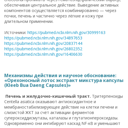
обеспечивая центральное действие. Выведение активных
компонентов осуществляется комбинированно — через
почки, печень и частично через лёгкие и кожу при
длительном применении.
Источники:
https://pubmed.ncbi.nlm.nih.gov/30999163
https://pubmed.ncbi.nlm.nih.gov/34897653
https://pubmed.ncbi.nlm.nih.gov/20837144
https://pubmed.ncbi.nlm.nih.gov/26802352
https://pubmed.ncbi.nlm.nih.gov/16406630
Механизмы действия и научное обоснование:
«Орехоносный лотос экстракт микстура капсулы
(Kleeb Bua Daeng Capsules)»
Печень и желудочно-кишечный тракт.
Тритерпеноиды
Centella asiatica оказывают антиоксидантное и
мембраностабилизирующее действие на клетки печени и
слизистой ЖКТ за счёт активации ферментов
супероксиддисмутазы, каталазы и глутатионпероксидазы.
Одновременно они ингибируют каскад NF-κB и уменьшают