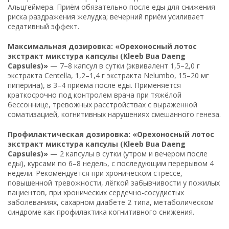
Альцгеймера. Приём обязательно после еды для снижения
риска раздражения желудка; вечерний приём усиливает
седативный эффект.
Максимальная дозировка: «Орехоносный лотос
экстракт микстура капсулы (Kleeb Bua Daeng
Capsules)»
— 7–8 капсул в сутки (эквивалент 1,5–2,0 г
экстракта Centella, 1,2–1,4 г экстракта Nelumbo, 15–20 мг
пиперина), в 3–4 приёма после еды. Применяется
краткосрочно под контролем врача при тяжёлой
бессоннице, тревожных расстройствах с выраженной
соматизацией, когнитивных нарушениях смешанного генеза.
Профилактическая дозировка: «Орехоносный лотос
экстракт микстура капсулы (Kleeb Bua Daeng
Capsules)»
— 2 капсулы в сутки (утром и вечером после
еды), курсами по 6–8 недель, с последующим перерывом 4
недели. Рекомендуется при хроническом стрессе,
повышенной тревожности, лёгкой забывчивости у пожилых
пациентов, при хронических сердечно-сосудистых
заболеваниях, сахарном диабете 2 типа, метаболическом
синдроме как профилактика когнитивного снижения.