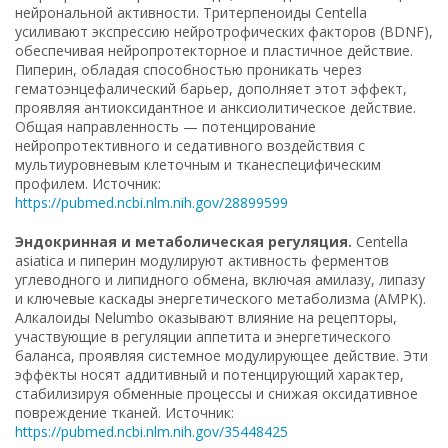
нейрональной активности. Тритерпеноиды Centella
усиливают экспрессию нейротрофических факторов (BDNF),
обеспечивая нейропротекторное и пластичное действие.
Пиперин, обладая способностью проникать через
гематоэнцефалический барьер, дополняет этот эффект,
проявляя антиоксидантное и анксиолитическое действие.
Общая направленность — потенцирование
нейропротективного и седативного воздействия с
мультиуровневым клеточным и тканеспецифическим
профилем. Источник:
https://pubmed.ncbi.nlm.nih.gov/28899599
Эндокринная и метаболическая регуляция.
Centella
asiatica и пиперин модулируют активность ферментов
углеводного и липидного обмена, включая амилазу, липазу
и ключевые каскады энергетического метаболизма (AMPK).
Алкалоиды Nelumbo оказывают влияние на рецепторы,
участвующие в регуляции аппетита и энергетического
баланса, проявляя системное модулирующее действие. Эти
эффекты носят аддитивный и потенцирующий характер,
стабилизируя обменные процессы и снижая оксидативное
повреждение тканей. Источник:
https://pubmed.ncbi.nlm.nih.gov/35448425