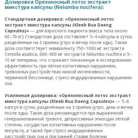
Дозировка Орехоносный лотос экстракт
микстура капсулы (Nelumbo nucifera):
Стандартная дозировка: «Орехоносный лотос
экстракт микстура капсулы (Kleeb Bua Daeng
Capsules)»
— для взрослого пациента (масса тела около
60–70 кг) стандартная доза составляет 3–4 капсулы в сутки,
разделённые на 2 приёма (утро и вечер после еды). Такая
доза соответствует эквиваленту 750–1000 мг экстракта
Centella asiatica, 600–900 мг экстракта Nelumbo nucifera и 5–
10 мг пиперина, что отражает показанную в исследованиях
эффективность при лёгких когнитивных нарушениях,
тревожных расстройствах низкой интенсивности,
первичной бессоннице, стресс-индуцированных нарушениях
сна.
Усиленная дозировка: «Орехоносный лотос экстракт
микстура капсулы (Kleeb Bua Daeng Capsules)»
— 5–6
капсул в сутки, разделённые на 3 приёма (утро, день и вечер
после еды). Такая доза рекомендуется при выраженной
генерализованной тревоге, депрессивных эпизодах лёгкой
степени, сосудистых когнитивных нарушениях после
инсульта, а также при стресс-индуцированных
расстройствах сна и при ранней стадии болезни