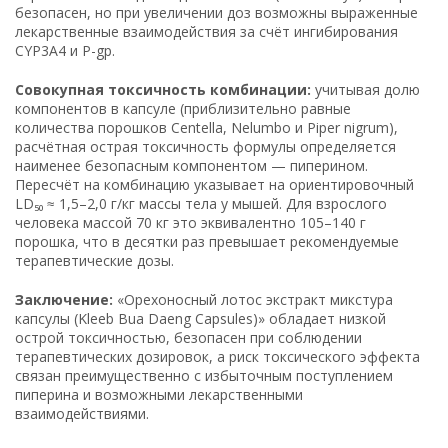
безопасен, но при увеличении доз возможны выраженные
лекарственные взаимодействия за счёт ингибирования
CYP3A4 и P-gp.
Совокупная токсичность комбинации:
учитывая долю
компонентов в капсуле (приблизительно равные
количества порошков Centella, Nelumbo и Piper nigrum),
расчётная острая токсичность формулы определяется
наименее безопасным компонентом — пиперином.
Пересчёт на комбинацию указывает на ориентировочный
LD₅₀ ≈ 1,5–2,0 г/кг массы тела у мышей. Для взрослого
человека массой 70 кг это эквивалентно 105–140 г
порошка, что в десятки раз превышает рекомендуемые
терапевтические дозы.
Заключение:
«Орехоносный лотос экстракт микстура
капсулы (Kleeb Bua Daeng Capsules)» обладает низкой
острой токсичностью, безопасен при соблюдении
терапевтических дозировок, а риск токсического эффекта
связан преимущественно с избыточным поступлением
пиперина и возможными лекарственными
взаимодействиями.