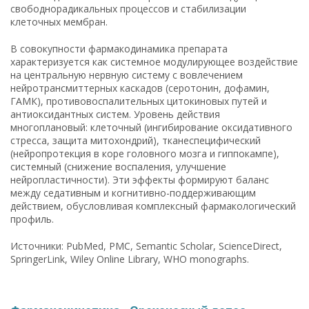
свободнорадикальных процессов и стабилизации
клеточных мембран.
В совокупности фармакодинамика препарата
характеризуется как системное модулирующее воздействие
на центральную нервную систему с вовлечением
нейротрансмиттерных каскадов (серотонин, дофамин,
ГАМК), противовоспалительных цитокиновых путей и
антиоксидантных систем. Уровень действия
многоплановый: клеточный (ингибирование оксидативного
стресса, защита митохондрий), тканеспецифический
(нейропротекция в коре головного мозга и гиппокампе),
системный (снижение воспаления, улучшение
нейропластичности). Эти эффекты формируют баланс
между седативным и когнитивно-поддерживающим
действием, обусловливая комплексный фармакологический
профиль.
Источники: PubMed, PMC, Semantic Scholar, ScienceDirect,
SpringerLink, Wiley Online Library, WHO monographs.