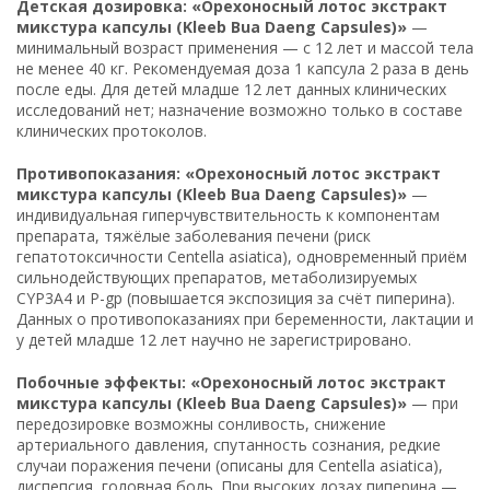
Детская дозировка: «Орехоносный лотос экстракт
микстура капсулы (Kleeb Bua Daeng Capsules)»
—
минимальный возраст применения — с 12 лет и массой тела
не менее 40 кг. Рекомендуемая доза 1 капсула 2 раза в день
после еды. Для детей младше 12 лет данных клинических
исследований нет; назначение возможно только в составе
клинических протоколов.
Противопоказания: «Орехоносный лотос экстракт
микстура капсулы (Kleeb Bua Daeng Capsules)»
—
индивидуальная гиперчувствительность к компонентам
препарата, тяжёлые заболевания печени (риск
гепатотоксичности Centella asiatica), одновременный приём
сильнодействующих препаратов, метаболизируемых
CYP3A4 и P-gp (повышается экспозиция за счёт пиперина).
Данных о противопоказаниях при беременности, лактации и
у детей младше 12 лет научно не зарегистрировано.
Побочные эффекты: «Орехоносный лотос экстракт
микстура капсулы (Kleeb Bua Daeng Capsules)»
— при
передозировке возможны сонливость, снижение
артериального давления, спутанность сознания, редкие
случаи поражения печени (описаны для Centella asiatica),
диспепсия, головная боль. При высоких дозах пиперина —