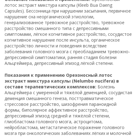
лотос экстракт микстура капсулы (Kleeb Bua Daeng
Capsules). Бессонница при нарушении засыпания, первичное
нарушение сна неорганической этиологии,
генерализованное тревожное расстройство, тревожное
расстройство смешанного типа с депрессивными
симптомами, лёгкое когнитивное расстройство, сосудистое
когнитивное нарушение после инсульта, органическое
расстройство личности и поведения вследствие
заболевания головного мозга с преобладанием тревожно-
депрессивной симптоматики, ранняя стадия болезни
Альцгеймера, депрессивный эпизод лёгкой степени.
Показания к применению Орехоносный лотос
экстракт микстура капсулы (Nelumbo nucifera) в
составе терапевтических комплексов:
Болезнь
Альцгеймера с умеренной и тяжёлой деменцией, сосудистая
деменция смешанного генеза, посттравматическое
стрессовое расстройство, шизофрения параноидной
формы, биполярное аффективное расстройство,
депрессивный эпизод средней и тяжёлой степени,
глиобластома головного мозга, астроцитома,
нейробластома, метастатическое поражение головного
мозга при онкологических заболеваниях лёгких и молочной