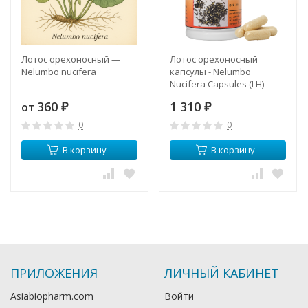
Лотос орехоносный —
Лотос орехоносный
Nelumbo nucifera
капсулы - Nelumbo
Nucifera Capsules (LH)
360
1 310
от
₽
₽
0
0
В корзину
В корзину
ПРИЛОЖЕНИЯ
ЛИЧНЫЙ КАБИНЕТ
Asiabiopharm.com
Войти