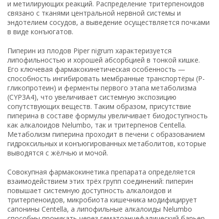
и метилирующих реакций. Распределение тритерпеноидов
связано с тканями центральной нервной системы и
эндотелием сосудов, а выведение осуществляется почками
в виде конъюгатов.
Пиперин из плодов Piper nigrum характеризуется
липофильностью и хорошей абсорбцией в тонкой кишке.
Его ключевая фармакокинетическая особенность —
способность ингибировать мембранные транспортёры (P-
гликопротеин) и ферменты первого этапа метаболизма
(CYP3A4), что увеличивает системную экспозицию
сопутствующих веществ. Таким образом, присутствие
пиперина в составе формулы увеличивает биодоступность
как алкалоидов Nelumbo, так и тритерпенов Centella.
Метаболизм пиперина проходит в печени с образованием
гидроксильных и конъюгированных метаболитов, которые
выводятся с жёлчью и мочой.
Совокупная фармакокинетика препарата определяется
взаимодействием этих трёх групп соединений: пиперин
повышает системную доступность алкалоидов и
тритерпеноидов, микробиота кишечника модифицирует
сапонины Centella, а липофильные алкалоиды Nelumbo
способны проникать через гематоэнцефалический барьер,