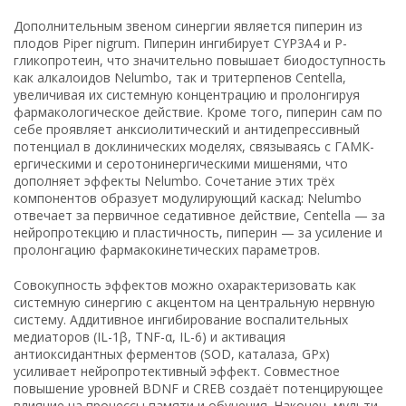
Дополнительным звеном синергии является пиперин из
плодов Piper nigrum. Пиперин ингибирует CYP3A4 и P-
гликопротеин, что значительно повышает биодоступность
как алкалоидов Nelumbo, так и тритерпенов Centella,
увеличивая их системную концентрацию и пролонгируя
фармакологическое действие. Кроме того, пиперин сам по
себе проявляет анксиолитический и антидепрессивный
потенциал в доклинических моделях, связываясь с ГАМК-
ергическими и серотонинергическими мишенями, что
дополняет эффекты Nelumbo. Сочетание этих трёх
компонентов образует модулирующий каскад: Nelumbo
отвечает за первичное седативное действие, Centella — за
нейропротекцию и пластичность, пиперин — за усиление и
пролонгацию фармакокинетических параметров.
Совокупность эффектов можно охарактеризовать как
системную синергию с акцентом на центральную нервную
систему. Аддитивное ингибирование воспалительных
медиаторов (IL-1β, TNF-α, IL-6) и активация
антиоксидантных ферментов (SOD, каталаза, GPx)
усиливает нейропротективный эффект. Совместное
повышение уровней BDNF и CREB создаёт потенцирующее
влияние на процессы памяти и обучения. Наконец, мульти-