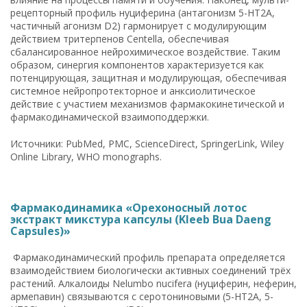
рецепторный профиль нуциферина (антагонизм 5-HT2A,
частичный агонизм D2) гармонирует с модулирующим
действием тритерпенов Centella, обеспечивая
сбалансированное нейрохимическое воздействие. Таким
образом, синергия компонентов характеризуется как
потенцирующая, защитная и модулирующая, обеспечивая
системное нейропротекторное и анксиолитическое
действие с участием механизмов фармакокинетической и
фармакодинамической взаимоподдержки.
Источники: PubMed, PMC, ScienceDirect, SpringerLink, Wiley
Online Library, WHO monographs.
Фармакодинамика «Орехоносный лотос
экстракт микстура капсулы (Kleeb Bua Daeng
Capsules)»
Фармакодинамический профиль препарата определяется
взаимодействием биологически активных соединений трёх
растений. Алкалоиды Nelumbo nucifera (нуциферин, неферин,
армепавин) связываются с серотониновыми (5-HT2A, 5-