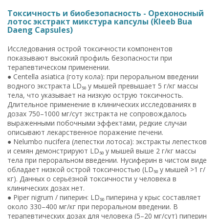
Токсичность и биобезопасность - Орехоносный
лотос экстракт микстура капсулы (Kleeb Bua
Daeng Capsules)
Исследования острой токсичности компонентов
показывают высокий профиль безопасности при
терапевтическом применении.
● Centella asiatica (готу кола): при пероральном введении
водного экстракта LD₅₀ у мышей превышает 5 г/кг массы
тела, что указывает на низкую острую токсичность.
Длительное применение в клинических исследованиях в
дозах 750–1000 мг/сут экстракта не сопровождалось
выраженными побочными эффектами, редкие случаи
описывают лекарственное поражение печени.
● Nelumbo nucifera (лепестки лотоса): экстракты лепестков
и семян демонстрируют LD₅₀ у мышей выше 2 г/кг массы
тела при пероральном введении. Нусиферин в чистом виде
обладает низкой острой токсичностью (LD₅₀ у мышей >1 г/
кг). Данных о серьёзной токсичности у человека в
клинических дозах нет.
● Piper nigrum / пиперин: LD₅₀ пиперина у крыс составляет
около 330–400 мг/кг при пероральном введении. В
терапевтических дозах для человека (5–20 мг/сут) пиперин