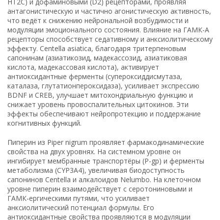
HT2C) и дофаминовыми (D2) рецепторами, проявляя
антагонистическую и частично агонистическую активность,
что ведёт к снижению нейрональной возбудимости и
модуляции эмоционального состояния. Влияние на ГАМК-А
рецепторы способствует седативному и анксиолитическому
эффекту. Centella asiatica, благодаря тритерпеновым
сапонинам (азиатикозид, мадекассозид, азиатиковая
кислота, мадекассовая кислота), активирует
антиоксидантные ферменты (супероксиддисмутаза,
каталаза, глутатионпероксидаза), усиливает экспрессию
BDNF и CREB, улучшает митохондриальную функцию и
снижает уровень провоспалительных цитокинов. Эти
эффекты обеспечивают нейропротекцию и поддержание
когнитивных функций.
Пиперин из Piper nigrum проявляет фармакодинамические
свойства на двух уровнях. На системном уровне он
ингибирует мембранные транспортёры (P-gp) и ферменты
метаболизма (CYP3A4), увеличивая биодоступность
сапонинов Centella и алкалоидов Nelumbo. На клеточном
уровне пиперин взаимодействует с серотониновыми и
ГАМК-ергическими путями, что усиливает
анксиолитический потенциал формулы. Его
антиоксидантные свойства проявляются в модуляции