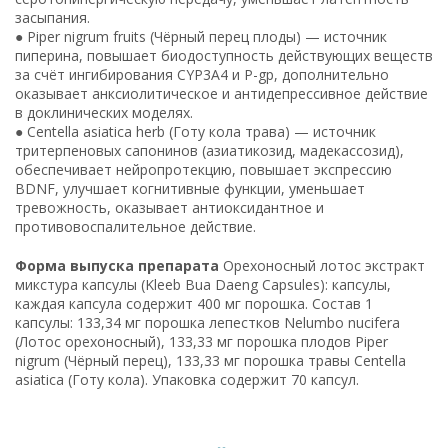
засыпания.
● Piper nigrum fruits (Чёрный перец плоды) — источник
пиперина, повышает биодоступность действующих веществ
за счёт ингибирования CYP3A4 и P-gp, дополнительно
оказывает анксиолитическое и антидепрессивное действие
в доклинических моделях.
● Centella asiatica herb (Готу кола трава) — источник
тритерпеновых сапонинов (азиатикозид, мадекассозид),
обеспечивает нейропротекцию, повышает экспрессию
BDNF, улучшает когнитивные функции, уменьшает
тревожность, оказывает антиоксидантное и
противовоспалительное действие.
Форма выпуска препарата
Орехоносный лотос экстракт
микстура капсулы (Kleeb Bua Daeng Capsules): капсулы,
каждая капсула содержит 400 мг порошка. Состав 1
капсулы: 133,34 мг порошка лепестков Nelumbo nucifera
(Лотос орехоносный), 133,33 мг порошка плодов Piper
nigrum (Чёрный перец), 133,33 мг порошка травы Centella
asiatica (Готу кола). Упаковка содержит 70 капсул.