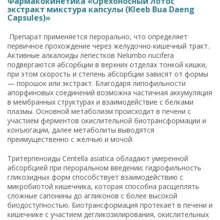
Фармакокинетика «Орехоносный лотос
экстракт микстура капсулы (Kleeb Bua Daeng
Capsules)»
Препарат применяется перорально, что определяет
первичное прохождение через желудочно-кишечный тракт.
Активные алкалоиды лепестков Nelumbo nucifera
подвергаются абсорбции в верхних отделах тонкой кишки,
при этом скорость и степень абсорбции зависят от формы
— порошок или экстракт. Благодаря липофильности
апорфиновых соединений возможна частичная аккумуляция
в мембранных структурах и взаимодействие с белками
плазмы. Основной метаболизм происходит в печени с
участием ферментов окислительной биотрансформации и
конъюгации, далее метаболиты выводятся
преимущественно с жёлчью и мочой.
Тритерпеноиды Centella asiatica обладают умеренной
абсорбцией при пероральном введении; гидрофильность
гликозидных форм способствует взаимодействию с
микробиотой кишечника, которая способна расщеплять
сложные сапонины до агликонов с более высокой
биодоступностью. Биотрансформация протекает в печени и
кишечнике с участием дегликозилирования, окислительных