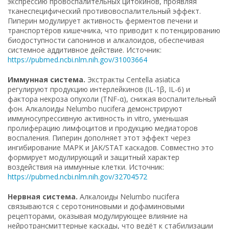
экспрессию провоспалительных цитокинов, проявляя
тканеспецифический противовоспалительный эффект.
Пиперин модулирует активность ферментов печени и
транспортёров кишечника, что приводит к потенцированию
биодоступности сапонинов и алкалоидов, обеспечивая
системное аддитивное действие. Источник:
https://pubmed.ncbi.nlm.nih.gov/31003664
Иммунная система.
Экстракты Centella asiatica
регулируют продукцию интерлейкинов (IL-1β, IL-6) и
фактора некроза опухоли (TNF-α), снижая воспалительный
фон. Алкалоиды Nelumbo nucifera демонстрируют
иммуносупрессивную активность in vitro, уменьшая
пролиферацию лимфоцитов и продукцию медиаторов
воспаления. Пиперин дополняет этот эффект через
ингибирование MAPK и JAK/STAT каскадов. Совместно это
формирует модулирующий и защитный характер
воздействия на иммунные клетки. Источник:
https://pubmed.ncbi.nlm.nih.gov/32704572
Нервная система.
Алкалоиды Nelumbo nucifera
связываются с серотониновыми и дофаминовыми
рецепторами, оказывая модулирующее влияние на
нейротрансмиттерные каскады, что ведёт к стабилизации