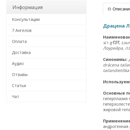
Информация
Описани
Консультации
Драцена Ло
7 Ангелов
Наименован
Оплата
น่า ลูรีอีรี
, Lou
Лоурейра,
ה
נ
Доставка
Синонимы:
Аудио
Отзывы
Используем
Статьи
Основные по
Чат
гиперплазия 
гиперхолесте
жировой гепа
Применение 
андрогенная 