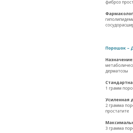
фиброз прост
Фармакологи
гиполипидеми
сосудорасши
Порошок – Д
Назначение
метаболическ
дерматозы
Стандартная
1 грамм поро
Усиленная д
2 грамма пор
простатите
Максимальна
3 грамма пор