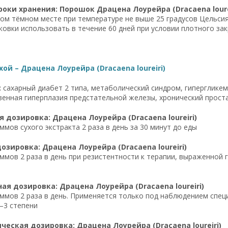
роки хранения: Порошок Драцена Лоурейра (Dracaena loure
хом тёмном месте при температуре не выше 25 градусов Цельсия
ковки использовать в течение 60 дней при условии плотного за
хой – Драцена Лоурейра (Dracaena loureiri)
:
сахарный диабет 2 типа, метаболический синдром, гипергликем
енная гиперплазия предстательной железы, хронический прост
 дозировка: Драцена Лоурейра (Dracaena loureiri)
ммов сухого экстракта 2 раза в день за 30 минут до еды
озировка: Драцена Лоурейра (Dracaena loureiri)
ммов 2 раза в день при резистентности к терапии, выраженной 
я дозировка: Драцена Лоурейра (Dracaena loureiri)
ммов 2 раза в день. Применяется только под наблюдением спе
–3 степени
еская дозировка: Драцена Лоурейра (Dracaena loureiri)