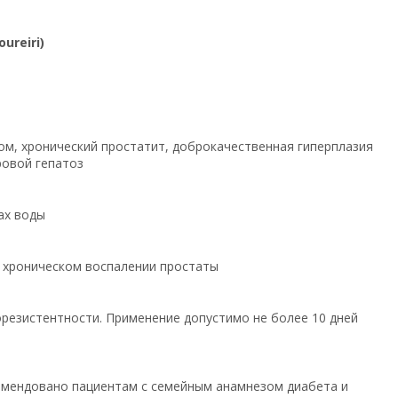
reiri)
ом, хронический простатит, доброкачественная гиперплазия
ровой гепатоз
ах воды
е, хроническом воспалении простаты
орезистентности. Применение допустимо не более 10 дней
екомендовано пациентам с семейным анамнезом диабета и