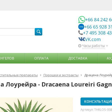
+66 84 242 
+66 65 928 3
imo
+7 495 308 4
VK.com
Часы работы
АНГЕЛОВ
ОПЛАТА
ДОСТАВКА
АУ
стительные препараты
Порошки и экстракты
Драцена Лоурейра
 Лоурейра - Dracaena Loureiri Gag
КОНСУЛЬТАЦИ
Артикул:
THKLOS-00