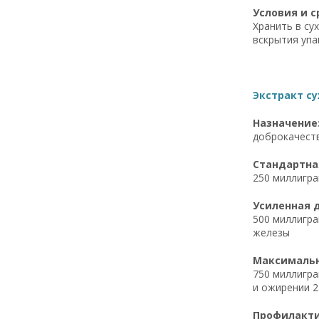
Условия и с
Хранить в су
вскрытия упа
Экстракт су
Назначение
доброкачеств
Стандартная
250 миллигра
Усиленная д
500 миллигра
железы
Максимальна
750 миллигра
и ожирении 2
Профилактич