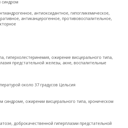
й синдром
нтиандрогенное, антиоксидантное, гипогликемическое,
ративное, антиканцерогенное, противовоспалительное,
кторное
па, гиперхолестеринемия, ожирение висцерального типа,
лазия предстательной железы, акне, воспалительные
мпературой около 37 градусов Цельсия
ом синдроме, ожирении висцерального типа, хроническом
патозе, доброкачественной гиперплазии предстательной