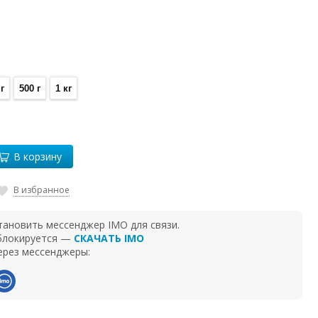
г
500 г
1 кг
В корзину
В избранное
тановить мессенджер IMO для связи.
 блокируется —
СКАЧАТЬ IMO
ерез мессенджеры: