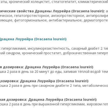
аты, хронический холецистит, стеатогепатит, климактерически
ческие свойства Драцены Лоурейра (Dracaena loureiri):
а
ческое, гепатопротекторное, ангиопротекторное, антипролифе
ряющее, фитогормональное, антибактериальное, дерматопроте
рацена Лоурейра (Dracaena loureiri)
:
гипергликемия, инсулинорезистентность, сахарный диабет 2 ти
ий синдром, хронический простатит, доброкачественная гиперп
 дозировка: Драцена Лоурейра (Dracaena loureiri)
шка 2 раза в день за 20 минут до еды, запивая тёплой водой те
озировка: Драцена Лоурейра (Dracaena loureiri)
ошка 2 раза в день при сахарном диабете 2 типа, метаболическ
я дозировка: Драцена Лоурейра (Dracaena loureiri)
ошка 2 раза в день при выраженной гипергликемии, жировом ге