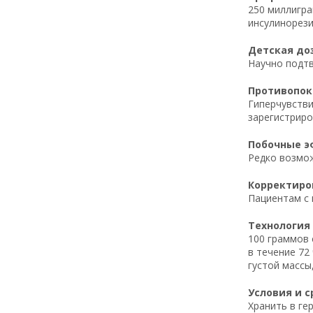
250 миллигра
инсулинорези
Детская доз
Научно подтв
Противопока
Гиперчувстви
зарегистрир
Побочные эф
Редко возмож
Корректиров
Пациентам с 
Технология 
100 граммов 
в течение 72
густой массы
Условия и с
Хранить в ге