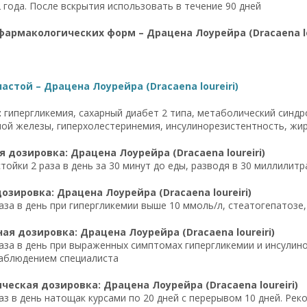
 года. После вскрытия использовать в течение 90 дней
армакологических форм – Драцена Лоурейра (Dracaena lou
астой – Драцена Лоурейра (Dracaena loureiri)
:
гипергликемия, сахарный диабет 2 типа, метаболический синдр
ой железы, гиперхолестеринемия, инсулинорезистентность, жи
 дозировка: Драцена Лоурейра (Dracaena loureiri)
стойки 2 раза в день за 30 минут до еды, разводя в 30 миллилитр
озировка: Драцена Лоурейра (Dracaena loureiri)
раза в день при гипергликемии выше 10 ммоль/л, стеатогепатоз
я дозировка: Драцена Лоурейра (Dracaena loureiri)
раза в день при выраженных симптомах гипергликемии и инсулин
наблюдением специалиста
еская дозировка: Драцена Лоурейра (Dracaena loureiri)
раз в день натощак курсами по 20 дней с перерывом 10 дней. Р