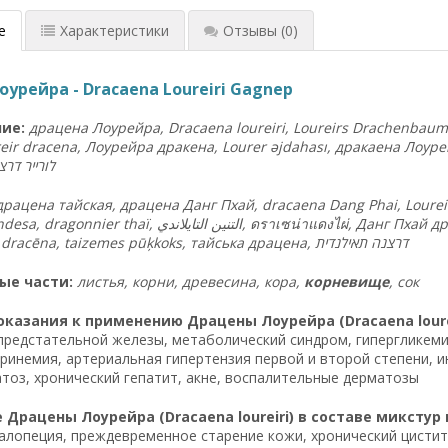
е
Характеристики
Отзывы
(0)
урейра - Dracaena Loureiri Gagnep
ие:
драцена Лоурейра, Dracaena loureiri, Loureirs Drachenbaum,
reir dracena, Лоурейра дракена, Lourer əjdahası, дракаена Лоурей
לורייר
דרצ
драцена тайская, драцена Данг Пхай, dracaena Dang Phai, Loureir
drácena tailandesa, dragonnier thaï, التنين التايلاندي,
ดราเซน่าแดงไผ่
, Данг Пхай д
tailandietiška dracēna, taizemes pūķkoks, тайська драцена, דרצנה תאילנדית
ые части:
листья, корни, древесина, кора,
корневище
, сок
казания к применению Драцены Лоурейра (Dracaena lourei
предстательной железы, метаболический синдром, гипергликемия
ринемия, артериальная гипертензия первой и второй степени, 
тоз, хронический гепатит, акне, воспалительные дерматозы
Драцены Лоурейра (Dracaena loureiri) в составе микстур 
алопеция, преждевременное старение кожи, хронический цистит