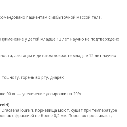
рекомендовано пациентам с избыточной массой тела,
ь. Применение у детей младше 12 лет научно не подтверждено
ости, лактации и детском возрасте младше 12 лет научно
тошноту, горечь во рту, диарею
ыше 90 кг — увеличение дозировки на 20%
eiri)
racaena loureiri. Корневища моют, сушат при температуре
рошок с фракцией не более 0,2 мм. Порошок просеивают,