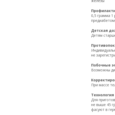
железы
Профилактич
0,5 грамма 1
предиабетом
Детская доз
Детям старше
Противопока
Индивидуальн
не зарегистр
Побочные эф
Возможны дис
Корректиров
При массе те
Технология 
Для приготов
не выше 45 г
фасуют в гер