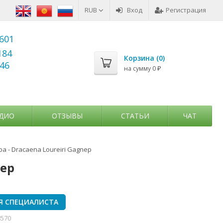
RUB
Вход
Регистрация
6601
184
Корзина (
0
)
346
на сумму
0
₽
ДИО
ОТЗЫВЫ
СТАТЬИ
ЧАТ
 - Dracaena Loureiri Gagnep
nep
Я СПЕЦИАЛИСТА
8570