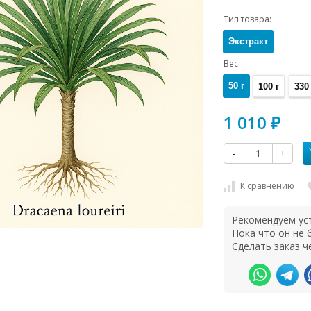
Тип товара:
Экстракт
Вес:
50 г
100 г
330 
1 010
₽
-
+
К сравнению
Рекомендуем ус
Пока что он не
Сделать заказ ч