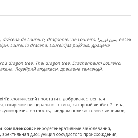
 drácena de Loureiro, dragonnier de Loureiro,
لوريرا
تنين
,
ดราเซ
рӣ, Loureirio dracēna, Loureirijas pūķkoks, драцена
o's dragon tree, Thai dragon tree, Drachenbaum Loureiro,
ракена, Лоуэйрий аждахасы, дракаена таиландӣ,
ri):
хронический простатит, доброкачественная
, ожирение висцерального типа, сахарный диабет 2 типа,
инсулинорезистентность, синдром поликистозных яичников,
и комплексов:
нейродегенеративные заболевания,
, эректильная дисфункция сосудистого происхождения,