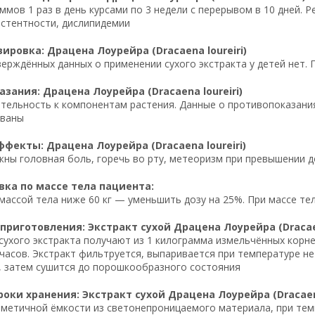
ммов 1 раз в день курсами по 3 недели с перерывом в 10 дней.
стентности, дислипидемии
ировка: Драцена Лоурейра (Dracaena loureiri)
ерждённых данных о применении сухого экстракта у детей нет.
зания: Драцена Лоурейра (Dracaena loureiri)
тельность к компонентам растения. Данные о противопоказания
ованы
фекты: Драцена Лоурейра (Dracaena loureiri)
ны головная боль, горечь во рту, метеоризм при превышении 
ка по массе тела пациента:
массой тела ниже 60 кг — уменьшить дозу на 25%. При массе те
приготовления: Экстракт сухой Драцена Лоурейра (Dracaen
сухого экстракта получают из 1 килограмма измельчённых корне
 часов. Экстракт фильтруется, выпаривается при температуре н
, затем сушится до порошкообразного состояния
роки хранения: Экстракт сухой Драцена Лоурейра (Dracaena
рметичной ёмкости из светонепроницаемого материала, при темпе