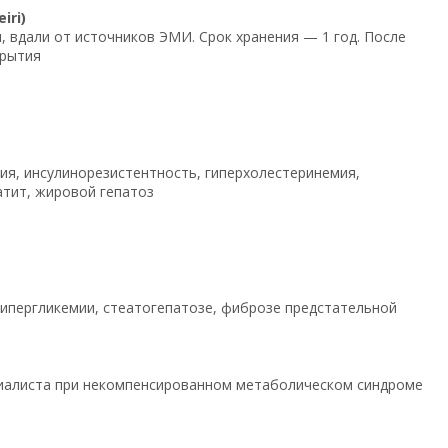
iri)
, вдали от источников ЭМИ. Срок хранения — 1 год. После
крытия
ия, инсулинорезистентность, гиперхолестеринемия,
атит, жировой гепатоз
гипергликемии, стеатогепатозе, фиброзе предстательной
циалиста при некомпенсированном метаболическом синдроме