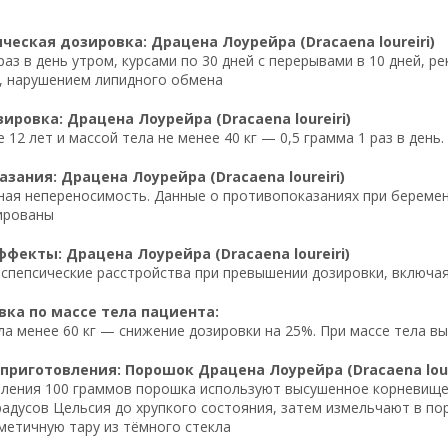
еская дозировка: Драцена Лоурейра (Dracaena loureiri)
 раз в день утром, курсами по 30 дней с перерывами в 10 дней, 
, нарушением липидного обмена
ировка: Драцена Лоурейра (Dracaena loureiri)
 12 лет и массой тела не менее 40 кг — 0,5 грамма 1 раз в ден
зания: Драцена Лоурейра (Dracaena loureiri)
ая непереносимость. Данные о противопоказаниях при беременн
ированы
фекты: Драцена Лоурейра (Dracaena loureiri)
пепсические расстройства при превышении дозировки, включая 
ка по массе тела пациента:
ла менее 60 кг — снижение дозировки на 25%. При массе тела в
приготовления: Порошок Драцена Лоурейра (Dracaena lour
ления 100 граммов порошка используют высушенное корневище D
радусов Цельсия до хрупкого состояния, затем измельчают в по
метичную тару из тёмного стекла