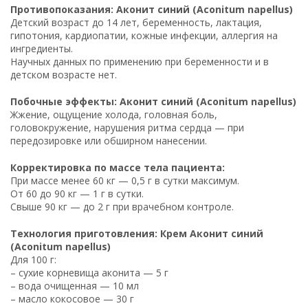
Противопоказания: Аконит синий (Aconitum napellus)
Детский возраст до 14 лет, беременность, лактация,
гипотония, кардиопатии, кожные инфекции, аллергия на
ингредиенты.
Научных данных по применению при беременности и в
детском возрасте нет.
Побочные эффекты: Аконит синий (Aconitum napellus)
Жжение, ощущение холода, головная боль,
головокружение, нарушения ритма сердца — при
передозировке или обширном нанесении.
Корректировка по массе тела пациента:
При массе менее 60 кг — 0,5 г в сутки максимум.
От 60 до 90 кг — 1 г в сутки.
Свыше 90 кг — до 2 г при врачебном контроле.
Технология приготовления: Крем Аконит синий
(Aconitum napellus)
Для 100 г:
– сухие корневища аконита — 5 г
– вода очищенная — 10 мл
– масло кокосовое — 30 г