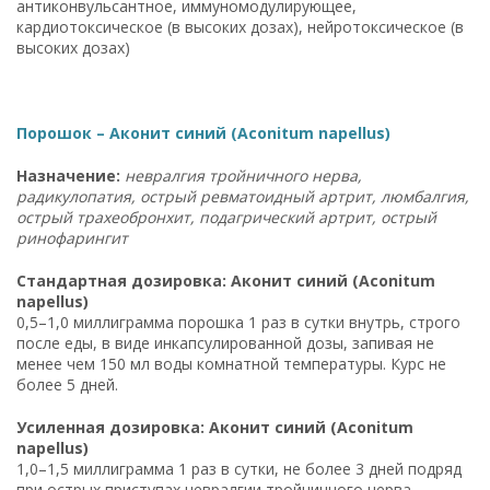
антиконвульсантное, иммуномодулирующее,
кардиотоксическое (в высоких дозах), нейротоксическое (в
высоких дозах)
Порошок – Аконит синий (Aconitum napellus)
Назначение:
невралгия тройничного нерва,
радикулопатия, острый ревматоидный артрит, люмбалгия,
острый трахеобронхит, подагрический артрит, острый
ринофарингит
Стандартная дозировка: Аконит синий (Aconitum
napellus)
0,5–1,0 миллиграмма порошка 1 раз в сутки внутрь, строго
после еды, в виде инкапсулированной дозы, запивая не
менее чем 150 мл воды комнатной температуры. Курс не
более 5 дней.
Усиленная дозировка: Аконит синий (Aconitum
napellus)
1,0–1,5 миллиграмма 1 раз в сутки, не более 3 дней подряд
при острых приступах невралгии тройничного нерва,