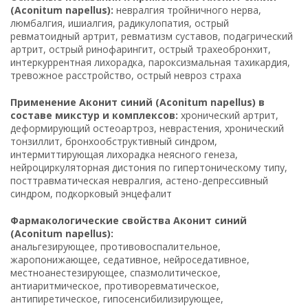
(Aconitum napellus):
невралгия тройничного нерва,
люмбалгия, ишиалгия, радикулопатия, острый
ревматоидный артрит, ревматизм суставов, подагрический
артрит, острый ринофарингит, острый трахеобронхит,
интеркуррентная лихорадка, пароксизмальная тахикардия,
тревожное расстройство, острый невроз страха
Применение Аконит синий (Aconitum napellus) в
составе микстур и комплексов:
хронический артрит,
деформирующий остеоартроз, неврастения, хронический
тонзиллит, бронхообструктивный синдром,
интермиттирующая лихорадка неясного генеза,
нейроциркуляторная дистония по гипертоническому типу,
посттравматическая невралгия, астено-депрессивный
синдром, подкорковый энцефалит
Фармакологические свойства Аконит синий
(Aconitum napellus):
анальгезирующее, противовоспалительное,
жаропонижающее, седативное, нейроседативное,
местноанестезирующее, спазмолитическое,
антиаритмическое, противоревматическое,
антипиретическое, гипосенсибилизирующее,