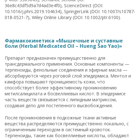
36e8c43df5d9a7d4ad3e4f0), ScienceDirect (DOI:
10.1016/j.phrs.2019.104634), SpringerLink (DOI: 10.1007/s10787-
018-0521-7), Wiley Online Library (DOI: 10.1002/ptr.6100).
Фармакокинетика «Мышечные и суставные
боли (Herbal Medicated Oil – Hueng Sao Yao)»
Препарат предназначен преимущественно для
трансдермального применения. Основные компоненты —
терпеноиды, фенольные соединения и эфирные масла —
абсорбируются через роговой слой эпидермиса. Ментол и
камфора повышают проницаемость кожи, что
способствует более эффективному проникновению
метилсалицилата и босвеллиевых кислот. В эпидермисе
часть веществ связывается с липидным матриксом,
создавая депо для постепенного высвобождения.
После проникновения в подкожные ткани активные
вещества распределяются преимущественно локально, с
ограниченным переходом в системный кровоток.
Терпеноиды, такие как босвеллиевые кислоты, обладают