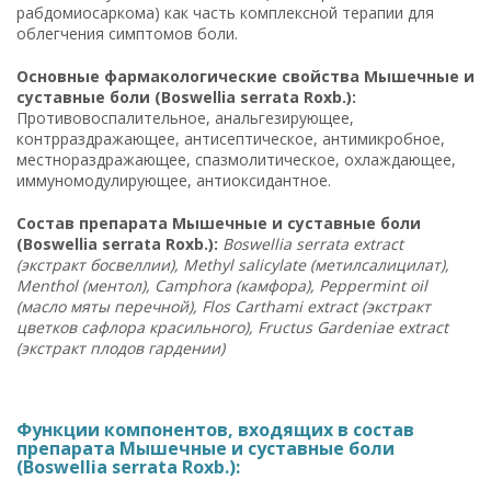
рабдомиосаркома) как часть комплексной терапии для
облегчения симптомов боли.
Основные фармакологические свойства Мышечные и
суставные боли (Boswellia serrata Roxb.):
Противовоспалительное, анальгезирующее,
контрраздражающее, антисептическое, антимикробное,
местнораздражающее, спазмолитическое, охлаждающее,
иммуномодулирующее, антиоксидантное.
Состав препарата Мышечные и суставные боли
(Boswellia serrata Roxb.):
Boswellia serrata extract
(экстракт босвеллии), Methyl salicylate (метилсалицилат),
Menthol (ментол), Camphora (камфора), Peppermint oil
(масло мяты перечной), Flos Carthami extract (экстракт
цветков сафлора красильного), Fructus Gardeniae extract
(экстракт плодов гардении)
Функции компонентов, входящих в состав
препарата Мышечные и суставные боли
(Boswellia serrata Roxb.):