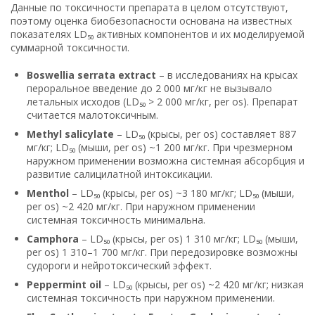
Данные по токсичности препарата в целом отсутствуют,
поэтому оценка биобезопасности основана на известных
показателях LD₅₀ активных компонентов и их моделируемой
суммарной токсичности.
Boswellia serrata extract
– в исследованиях на крысах
пероральное введение до 2 000 мг/кг не вызывало
летальных исходов (LD₅₀ > 2 000 мг/кг, per os). Препарат
считается малотоксичным.
Methyl salicylate
– LD₅₀ (крысы, per os) составляет 887
мг/кг; LD₅₀ (мыши, per os) ~1 200 мг/кг. При чрезмерном
наружном применении возможна системная абсорбция и
развитие салицилатной интоксикации.
Menthol
– LD₅₀ (крысы, per os) ~3 180 мг/кг; LD₅₀ (мыши,
per os) ~2 420 мг/кг. При наружном применении
системная токсичность минимальна.
Camphora
– LD₅₀ (крысы, per os) 1 310 мг/кг; LD₅₀ (мыши,
per os) 1 310–1 700 мг/кг. При передозировке возможны
судороги и нейротоксический эффект.
Peppermint oil
– LD₅₀ (крысы, per os) ~2 420 мг/кг; низкая
системная токсичность при наружном применении.