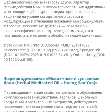
фармакологическую активность других. Характер
взаимодействия можно охарактеризовать как аддитивный
и потенцирующий на уровне медиаторов воспаления,
защитный на уровне оксидативного стресса и
модулирующий в отношении локальной микроциркуляции.
Итоговое направление действия — локальное и
тканеспецифическое, с подтверждённым вкладом в
противовоспалительные и обезболивающие механизмы.
Источники: PMC (PMID: 3309643; PMID: 20171409),
ScienceDirect (DOI: 10.1016/j.jep.2017.03.022), SpringerLink
(DOI: 10.1007/s12325-019-01022-6), Wiley Online Library (DOI:
10.1002/ptr.6100).
Фармакодинамика «Мышечные и суставные
боли (Herbal Medicated Oil – Hueng Sao Yao)»
Фармакодинамические свойства препарата обусловлены
комплексным взаимодействием терпенов, фенольных
соединений и растительных экстрактов, действующих
преимущественно на уровне кожи, подкожных тканей,
сосудов микроциркуляторного русла и ноцицептивных