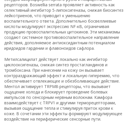
рецепторов. Boswellia serrata проявляет активность как
селективный ингибитор 5-липоксигеназы, снижая биосинтез
лейкотриенов, что приводит к уменьшению
воспалительного ответа. Дополнительно босвеллиевые
кислоты модулируют экспрессию NF-κB, ограничивая
продукцию провоспалительных цитокинов. Эти механизмы
создают системное противовоспалительное направление
действия, дополняемое антиоксидантным потенциалом
иридоидов гардении и флавоноидов сафлора.
Метилсалицилат действует локально как ингибитор
циклооксигеназы, снижая синтез простагландинов и
тромбоксана. При нанесении на кожу он вызывает
контрраздражающий эффект и локальную гиперемию, что
обеспечивает отвлекающее и обезболивающее действие.
Ментол активирует TRPM8-рецепторы, что вызывает
ощущение холода и блокирует проведение болевых
импульсов по сенсорным нервным волокнам. Камфора
взаимодействует с TRPV1 и другими терморецепторами,
вызывая ощущение тепла и стимулируя приток крови к
коже. В сочетании эти эффекты формируют модулирующее
воздействие на периферические сенсорные пути.