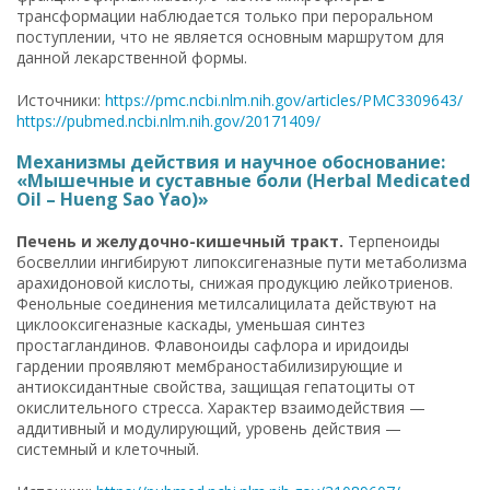
трансформации наблюдается только при пероральном
поступлении, что не является основным маршрутом для
данной лекарственной формы.
Источники:
https://pmc.ncbi.nlm.nih.gov/articles/PMC3309643/
https://pubmed.ncbi.nlm.nih.gov/20171409/
Механизмы действия и научное обоснование:
«Мышечные и суставные боли (Herbal Medicated
Oil – Hueng Sao Yao)»
Печень и желудочно-кишечный тракт.
Терпеноиды
босвеллии ингибируют липоксигеназные пути метаболизма
арахидоновой кислоты, снижая продукцию лейкотриенов.
Фенольные соединения метилсалицилата действуют на
циклооксигеназные каскады, уменьшая синтез
простагландинов. Флавоноиды сафлора и иридоиды
гардении проявляют мембраностабилизирующие и
антиоксидантные свойства, защищая гепатоциты от
окислительного стресса. Характер взаимодействия —
аддитивный и модулирующий, уровень действия —
системный и клеточный.