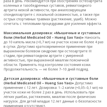
раза в день. Рекомендуется при обострениях остеоартрита
коленных и тазобедренных суставов, ревматоидного
артрита низкой активности, при анкилозирующем
спондилоартрите с локальной скованностью, а также при
острых спортивных травмах (растяжение, ушиб). Можно
сочетать с тепловыми процедурами для усиления эффекта.
Максимальная дозировка: «Мышечные и суставные
боли (Herbal Medicated Oil – Hueng Sao Yao)»
Наносить
до 10 капель масла (≈0,7 мл) на участок кожи не более 4 раз
в сутки. Допустимо кратковременное применение при
выраженном болевом синдроме при остеоартрите III
стадии, при ревматоидном артрите с умеренной
активностью, при выраженной миалгии поясничной
области. Применять под контролем состояния кожи.
Продолжительность — не более 7–10 дней подряд.
Детская дозировка: «Мышечные и суставные боли
(Herbal Medicated Oil – Hueng Sao Yao)»
Допустимо
применение с 12 лет. Дозировка: 1–2 капли (≈0,05–0,1 мл) на
участок кожи не более 2 раз в день. Использовать при
лёгких ушибах, растяжениях, миалгии после физических
нагрузок. Для детей младше 12 лет данные о безопасности
применения отсутствуют.