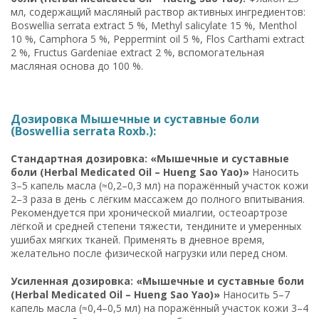
мл, содержащий масляный раствор активных ингредиентов:
Boswellia serrata extract 5 %, Methyl salicylate 15 %, Menthol
10 %, Camphora 5 %, Peppermint oil 5 %, Flos Carthami extract
2 %, Fructus Gardeniae extract 2 %, вспомогательная
масляная основа до 100 %.
Дозировка Мышечные и суставные боли
(Boswellia serrata Roxb.):
Стандартная дозировка: «Мышечные и суставные
боли (Herbal Medicated Oil – Hueng Sao Yao)»
Наносить
3–5 капель масла (≈0,2–0,3 мл) на поражённый участок кожи
2–3 раза в день с лёгким массажем до полного впитывания.
Рекомендуется при хронической миалгии, остеоартрозе
лёгкой и средней степени тяжести, тендините и умеренных
ушибах мягких тканей. Применять в дневное время,
желательно после физической нагрузки или перед сном.
Усиленная дозировка: «Мышечные и суставные боли
(Herbal Medicated Oil – Hueng Sao Yao)»
Наносить 5–7
капель масла (≈0,4–0,5 мл) на поражённый участок кожи 3–4