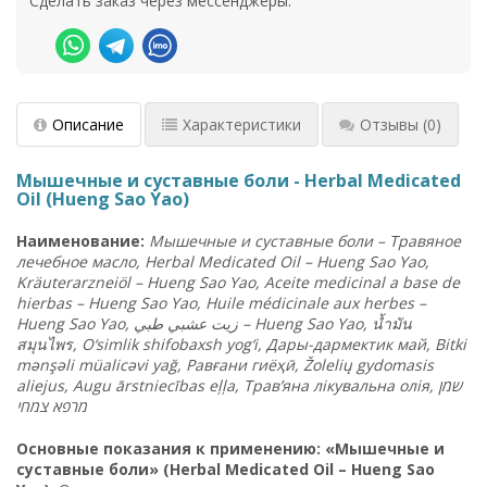
Сделать заказ через мессенджеры:
Описание
Характеристики
Отзывы
(0)
Мышечные и суставные боли - Herbal Medicated
Oil (Hueng Sao Yao)
Наименование
:
Мышечные
и
суставные
боли
–
Травяное
лечебное
масло
, Herbal Medicated Oil – Hueng Sao Yao,
Kräuterarzneiöl – Hueng Sao Yao, Aceite medicinal a base de
hierbas – Hueng Sao Yao, Huile médicinale aux herbes –
Hueng Sao Yao,
طبي
عشبي
زيت
– Hueng Sao Yao,
น้ำมัน
สมุนไพร
, O‘simlik shifobaxsh yog‘i,
Дары
-
дармектик
май
, Bitki
mənşəli müalicəvi yağ,
Равғани
гиёҳӣ
, Žolelių gydomasis
aliejus, Augu ārstniecības eļļa,
Трав
’
яна
лікувальна
олія
,
שמן
מרפא
צמח
י
Основные показания к применению: «Мышечные и
суставные боли» (Herbal Medicated Oil – Hueng Sao