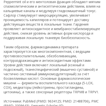
Peppermint oil и его ментоловая фракция обладают мягким
спазмолитическим и антисептическим действием, влияя на
кальциевые каналы и модулируя гладкомышечный тонус.
Сафлор стимулирует микроциркуляцию, увеличивает
проницаемость капилляров и потенцирует доставку
действующих веществ в локальные ткани. Гардения
проявляет антиоксидантное и мембраностабилизирующее
действие, снижая уровень активных форм кислорода и
поддерживая локальную тканевую биобезопасность.
Таким образом, фармакодинамика препарата
характеризуется как многокомпонентная, с ведущим
противовоспалительным, обезболивающим,
контрраздражающим и антиоксидантным эффектами.
Уровни действия включают локальный (кожный и
подкожный), тканеспецифический (мышечно-суставной) и
частично системный (иммуномодуляторный) за счёт
босвеллиевых кислот. Основные фармакологические
мишени — ферменты воспалительного каскада (5-LOX,
COX), медиаторы (лейкотриены, простагландины,
цитокины), а также сенсорные рецепторы TRPM8 и TRPV1.
Источники: PubMed (PMID: 9634125; PMID: 21488706), PMC
(PMID: 3309643), Semantic Scholar (ID: