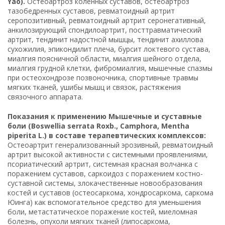
Yao).
Остеоартроз коленных суставов, остеоартроз
тазобедренных суставов, ревматоидный артрит
серопозитивный, ревматоидный артрит серонегативный,
анкилозирующий спондилоартрит, посттравматический
артрит, тендинит надостной мышцы, тендинит ахиллова
сухожилия, эпикондилит плеча, бурсит локтевого сустава,
миалгия поясничной области, миалгия шейного отдела,
миалгия грудной клетки, фибромиалгия, мышечные спазмы
при остеохондрозе позвоночника, спортивные травмы
мягких тканей, ушибы мышц и связок, растяжения
связочного аппарата.
Показания к применению Мышечные и суставные
боли (Boswellia serrata Roxb., Camphora, Mentha
piperita L.) в составе терапевтических комплексов:
Остеоартрит генерализованный эрозивный, ревматоидный
артрит высокой активности с системными проявлениями,
псориатический артрит, системная красная волчанка с
поражением суставов, саркоидоз с поражением костно-
суставной системы, злокачественные новообразования
костей и суставов (остеосаркома, хондросаркома, саркома
Юинга) как вспомогательное средство для уменьшения
боли, метастатическое поражение костей, миеломная
болезнь, опухоли мягких тканей (липосаркома,