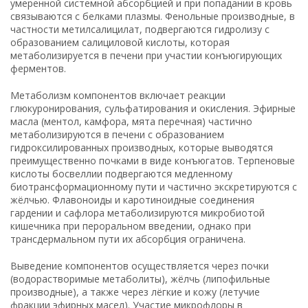
умеренной системной абсорбцией и при попадании в кровь
связываются с белками плазмы. Фенольные производные, в
частности метилсалицилат, подвергаются гидролизу с
образованием салициловой кислоты, которая
метаболизируется в печени при участии конъюгирующих
ферментов.
Метаболизм компонентов включает реакции
глюкуронирования, сульфатирования и окисления. Эфирные
масла (ментол, камфора, мята перечная) частично
метаболизируются в печени с образованием
гидроксилированных производных, которые выводятся
преимущественно почками в виде конъюгатов. Терпеновые
кислоты босвеллии подвергаются медленному
биотрансформационному пути и частично экскретируются с
жёлчью. Флавоноиды и каротиноидные соединения
гардении и сафлора метаболизируются микробиотой
кишечника при пероральном введении, однако при
трансдермальном пути их абсорбция ограничена.
Выведение компонентов осуществляется через почки
(водорастворимые метаболиты), жёлчь (липофильные
производные), а также через лёгкие и кожу (летучие
фракции эфирных масел). Участие микрофлоры в