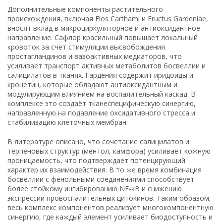
Дополнительные компоненты растительного
происхождения, включая Flos Carthami и Fructus Gardeniae,
вносят вклад в микроциркуляторное и антиоксидантное
направление. Сафлор красильный повышает локальный
кровоток за счёт стимуляции высвобождения
простагландинов и вазоактивных медиаторов, что
усиливает транспорт активных метаболитов босвеллии и
салицилатов в тканях. Гардения содержит иридоиды и
кроцетин, которые обладают антиоксидантным и
модулирующим влиянием на воспалительный каскад. В
комплексе это создаёт тканеспецифическую синергию,
направленную на подавление оксидативного стресса и
стабилизацию клеточных мембран.
В литературе описано, что сочетание салицилатов и
терпеновых структур (ментол, камфора) усиливает кожную
проницаемость, что подтверждает потенцирующий
характер их взаимодействия. В то же время комбинация
босвеллии с фенольными соединениями способствует
более стойкому ингибированию NF-κB и снижению
экспрессии провоспалительных цитокинов. Таким образом,
весь комплекс компонентов реализует многокомпонентную
синергию, где каждый элемент усиливает биодоступность и