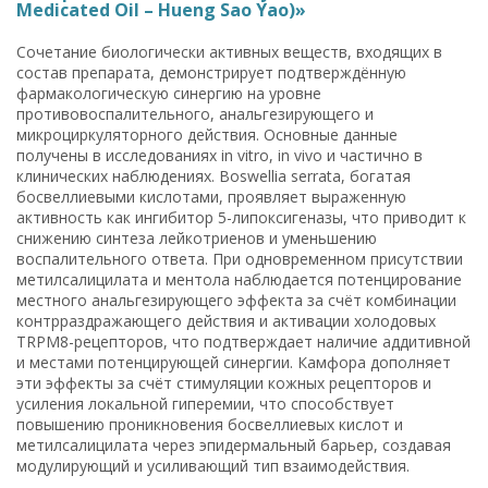
Medicated Oil – Hueng Sao Yao)»
Сочетание биологически активных веществ, входящих в
состав препарата, демонстрирует подтверждённую
фармакологическую синергию на уровне
противовоспалительного, анальгезирующего и
микроциркуляторного действия. Основные данные
получены в исследованиях in vitro, in vivo и частично в
клинических наблюдениях. Boswellia serrata, богатая
босвеллиевыми кислотами, проявляет выраженную
активность как ингибитор 5-липоксигеназы, что приводит к
снижению синтеза лейкотриенов и уменьшению
воспалительного ответа. При одновременном присутствии
метилсалицилата и ментола наблюдается потенцирование
местного анальгезирующего эффекта за счёт комбинации
контрраздражающего действия и активации холодовых
TRPM8-рецепторов, что подтверждает наличие аддитивной
и местами потенцирующей синергии. Камфора дополняет
эти эффекты за счёт стимуляции кожных рецепторов и
усиления локальной гиперемии, что способствует
повышению проникновения босвеллиевых кислот и
метилсалицилата через эпидермальный барьер, создавая
модулирующий и усиливающий тип взаимодействия.