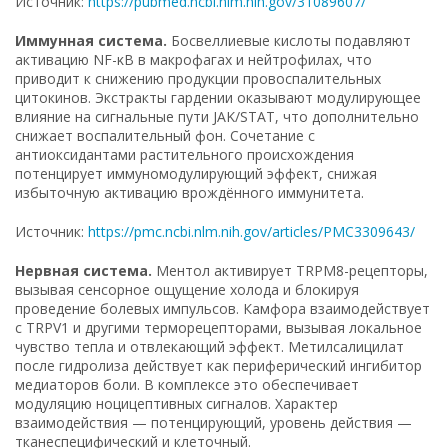
Источник:
https://pubmed.ncbi.nlm.nih.gov/31089607/
Иммунная система.
Босвеллиевые кислоты подавляют
активацию NF-κB в макрофагах и нейтрофилах, что
приводит к снижению продукции провоспалительных
цитокинов. Экстракты гардении оказывают модулирующее
влияние на сигнальные пути JAK/STAT, что дополнительно
снижает воспалительный фон. Сочетание с
антиоксидантами растительного происхождения
потенцирует иммуномодулирующий эффект, снижая
избыточную активацию врождённого иммунитета.
Источник:
https://pmc.ncbi.nlm.nih.gov/articles/PMC3309643/
Нервная система.
Ментол активирует TRPM8-рецепторы,
вызывая сенсорное ощущение холода и блокируя
проведение болевых импульсов. Камфора взаимодействует
с TRPV1 и другими терморецепторами, вызывая локальное
чувство тепла и отвлекающий эффект. Метилсалицилат
после гидролиза действует как периферический ингибитор
медиаторов боли. В комплексе это обеспечивает
модуляцию ноцицептивных сигналов. Характер
взаимодействия — потенцирующий, уровень действия —
тканеспецифический и клеточный.