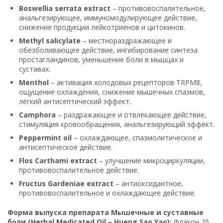
Boswellia serrata extract
– противовоспалительное,
анальгезирующее, иммуномодулирующее действие,
снижение продукции лейкотриенов и цитокинов.
Methyl salicylate
– местнораздражающее и
обезболивающее действие, ингибирование синтеза
простагландинов, уменьшение боли в мышцах и
суставах.
Menthol
– активация холодовых рецепторов TRPM8,
ощущение охлаждения, снижение мышечных спазмов,
лёгкий антисептический эффект.
Camphora
– раздражающее и отвлекающее действие,
стимуляция кровообращения, анальгезирующий эффект.
Peppermint oil
– охлаждающее, спазмолитическое и
антисептическое действие.
Flos Carthami extract
– улучшение микроциркуляции,
противовоспалительное действие.
Fructus Gardeniae extract
– антиоксидантное,
противовоспалительное и охлаждающее действие.
Форма выпуска препарата Мышечные и суставные
боли (Herbal Medicated Oil – Hueng Sao Yao):
Флакон 25