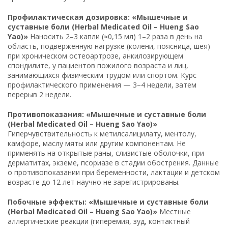
Профилактическая дозировка: «Мышечные и
суставные боли (Herbal Medicated Oil – Hueng Sao
Yao)»
Наносить 2–3 капли (≈0,15 мл) 1–2 раза в день на
область, подверженную нагрузке (колени, поясница, шея)
при хроническом остеоартрозе, анкилозирующем
спондилите, у пациентов пожилого возраста и лиц,
занимающихся физическим трудом или спортом. Курс
профилактического применения — 3–4 недели, затем
перерыв 2 недели.
Противопоказания: «Мышечные и суставные боли
(Herbal Medicated Oil – Hueng Sao Yao)»
Гиперчувствительность к метилсалицилату, ментолу,
камфоре, маслу мяты или другим компонентам. Не
применять на открытые раны, слизистые оболочки, при
дерматитах, экземе, псориазе в стадии обострения. Данные
о противопоказании при беременности, лактации и детском
возрасте до 12 лет научно не зарегистрированы.
Побочные эффекты: «Мышечные и суставные боли
(Herbal Medicated Oil – Hueng Sao Yao)»
Местные
аллергические реакции (гиперемия, зуд, контактный