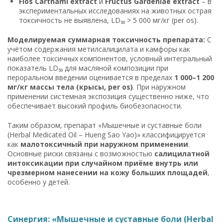
Flos Carthami extract
и
Fructus Gardeniae extract
– в
экспериментальных исследованиях на животных острая
токсичность не выявлена, LD₅₀ > 5 000 мг/кг (per os).
Моделируемая суммарная токсичность препарата:
С
учётом содержания метилсалицилата и камфоры как
наиболее токсичных компонентов, условный интегральный
показатель LD₅₀ для масляной композиции при
пероральном введении оценивается в пределах
1 000–1 200
мг/кг массы тела (крысы, per os)
. При наружном
применении системная экспозиция существенно ниже, что
обеспечивает высокий профиль биобезопасности.
Таким образом, препарат «Мышечные и суставные боли
(Herbal Medicated Oil – Hueng Sao Yao)» классифицируется
как
малотоксичный при наружном применении
.
Основные риски связаны с возможностью
салицилатной
интоксикации при случайном приёме внутрь или
чрезмерном нанесении на кожу больших площадей
,
особенно у детей.
Синергия: «Мышечные и суставные боли (Herbal