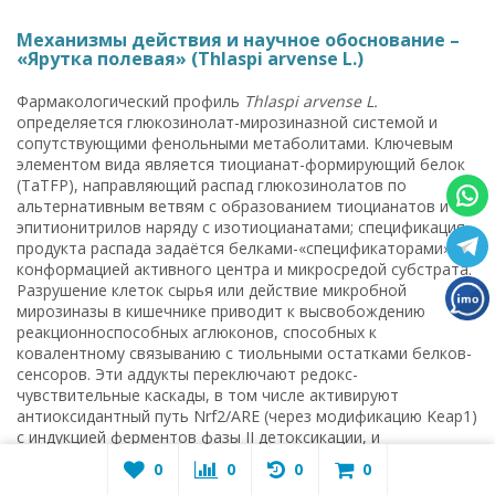
Механизмы действия и научное обоснование –
«Ярутка полевая» (Thlaspi arvense L.)
Фармакологический профиль
Thlaspi arvense L.
определяется глюкозинолат-мирозиназной системой и
сопутствующими фенольными метаболитами. Ключевым
элементом вида является тиоцианат-формирующий белок
(TaTFP), направляющий распад глюкозинолатов по
альтернативным ветвям с образованием тиоцианатов и
эпитионитрилов наряду с изотиоцианатами; спецификация
продукта распада задаётся белками-«спецификаторами»,
конформацией активного центра и микросредой субстрата.
Разрушение клеток сырья или действие микробной
мирозиназы в кишечнике приводит к высвобождению
реакционноспособных аглюконов, способных к
ковалентному связыванию с тиольными остатками белков-
сенсоров. Эти аддукты переключают редокс-
чувствительные каскады, в том числе активируют
антиоксидантный путь Nrf2/ARE (через модификацию Keap1)
с индукцией ферментов фазы II детоксикации, и
параллельно ослабляют транскрипционную активность
0
0
0
0
провоспалительного NF-κB. На клеточных моделях для