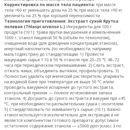
Корректировка по массе тела пациента:
при массе
тела <60 кг уменьшить дозы на 25 %; при массе тела >90 кг
увеличить на 25 % при хорошей переносимости
Технология приготовления: Экстракт сухой Ярутка
полевая (Thlaspi arvense L.)
Ингредиенты для 100 г
продукта (10:1): трава ярутки высушенная и измельчённая
1000 г, этанол пищевой 50 % (объём по технологии),
очищенная вода (для доведения концентрации этанола),
инертный наполнитель (по необходимости, например
мальтодекстрин) до стандартизации. 1) Провести
мацерацию сырья 1:10 в 50 % этаноле при 20–25 °C 48–72
часа при периодическом перемешивании. 2) Слить экстракт,
отжать жмых, объединить вытяжки, профильтровать. 3)
Полностью удалить органический растворитель: упаривать
на водяной бане при температуре не выше 50 °C и/или
проводить вакуумное испарение до густого экстракта;
контрольный признак — полное исчезновение запаха
этанола. 4) Досушить до сухого экстракта в вакууме при ≤45
°C, при необходимости распылительная сушка с носителем.
5) Стандартизовать по эквиваленту к сырью (10:1). Важно:
этанол используется исключительно для экстракции и не
является компонентом готового препарата; допустимое
остаточное содержание этанола — ≤5000 ppm (класс 3 по