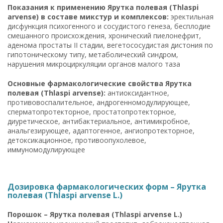
Показания к применению Ярутка полевая (Thlaspi
arvense) в составе микстур и комплексов:
эректильная
дисфункция психогенного и сосудистого генеза, бесплодие
смешанного происхождения, хронический пиелонефрит,
аденома простаты II стадии, вегетососудистая дистония по
гипотоническому типу, метаболический синдром,
нарушения микроциркуляции органов малого таза
Основные фармакологические свойства Ярутка
полевая (Thlaspi arvense):
антиоксидантное,
противовоспалительное, андрогенномодулирующее,
сперматопротекторное, простатопротекторное,
диуретическое, антибактериальное, антимикробное,
анальгезирующее, адаптогенное, ангиопротекторное,
детоксикационное, противоопухолевое,
иммуномодулирующее
Дозировка фармакологических форм – Ярутка
полевая (Thlaspi arvense L.)
Порошок – Ярутка полевая (Thlaspi arvense L.)