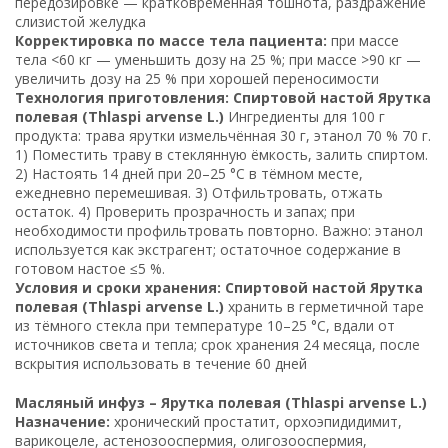
передозировке — кратковременная тошнота, раздражение
слизистой желудка
Корректировка по массе тела пациента:
при массе
тела <60 кг — уменьшить дозу на 25 %; при массе >90 кг —
увеличить дозу на 25 % при хорошей переносимости
Технология приготовления: Спиртовой настой Ярутка
полевая (Thlaspi arvense L.)
Ингредиенты для 100 г
продукта: трава ярутки измельчённая 30 г, этанол 70 % 70 г.
1) Поместить траву в стеклянную ёмкость, залить спиртом.
2) Настоять 14 дней при 20–25 °C в тёмном месте,
ежедневно перемешивая. 3) Отфильтровать, отжать
остаток. 4) Проверить прозрачность и запах; при
необходимости профильтровать повторно. Важно: этанол
используется как экстрагент; остаточное содержание в
готовом настое ≤5 %.
Условия и сроки хранения: Спиртовой настой Ярутка
полевая (Thlaspi arvense L.)
хранить в герметичной таре
из тёмного стекла при температуре 10–25 °C, вдали от
источников света и тепла; срок хранения 24 месяца, после
вскрытия использовать в течение 60 дней
Масляный инфуз – Ярутка полевая (Thlaspi arvense L.)
Назначение:
хронический простатит, орхоэпидидимит,
варикоцеле, астенозооспермия, олигозооспермия,