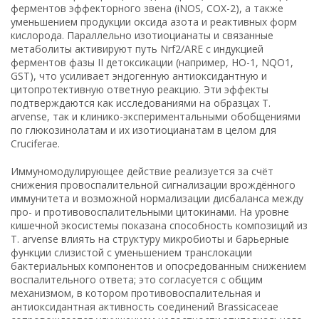
ферментов эффекторного звена (iNOS, COX-2), а также
уменьшением продукции оксида азота и реактивных форм
кислорода. Параллельно изотиоцианаты и связанные
метаболиты активируют путь Nrf2/ARE с индукцией
ферментов фазы II детоксикации (например, HO-1, NQO1,
GST), что усиливает эндогенную антиоксидантную и
цитопротективную ответную реакцию. Эти эффекты
подтверждаются как исследованиями на образцах T.
arvense, так и клинико-экспериментальными обобщениями
по глюкозинолатам и их изотиоцианатам в целом для
Cruciferae.
Иммуномодулирующее действие реализуется за счёт
снижения провоспалительной сигнализации врождённого
иммунитета и возможной нормализации дисбаланса между
про- и противовоспалительными цитокинами. На уровне
кишечной экосистемы показана способность композиций из
T. arvense влиять на структуру микробиоты и барьерные
функции слизистой с уменьшением транслокации
бактериальных компонентов и опосредованным снижением
воспалительного ответа; это согласуется с общим
механизмом, в котором противовоспалительная и
антиоксидантная активность соединений Brassicaceae