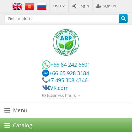
USD
Log in
Sign up
+66 84 242 6601
+66 65 928 3184
imo
+7 495 308 4346
VK.com
Business hours
Menu
Catalog