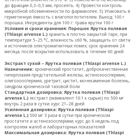
до фракции 0,3–0,5 мм, просеять. 4) Провести контроль
микробной обсеменённости по фармакопее. 5) Упаковать в
герметичную ёмкость с влагопоглотителем. Выход: 100 г
порошка. Ингредиенты для 100 г: трава ярутки 100 г
Условия и сроки хранения: Порошок Ярутка полевая
(Thlaspi arvense L.)
хранить в плотно закрытой таре, при
температуре 5–25 °C, влажность ≤60 %, защищать от света
и источников электромагнитных помех; срок хранения 24
месяца; после вскрытия использовать в течение 60 дней
Экстракт сухой – Ярутка полевая (Thlaspi arvense L.)
Назначение:
хронический простатит, доброкачественная
гиперплазия предстательной железы, астенозооспермия,
олигозооспермия, уретрит, цистит, мочекаменная болезнь,
синдром хронической тазовой боли
Стандартная дозировка: Ярутка полевая (Thlaspi
arvense L.)
экстракт (эквивалент 10:1 к сырью) по 500 мг
внутрь 2 раза в сутки; курс 21–28 дней
Усиленная дозировка: Ярутка полевая (Thlaspi
arvense L.)
500 мг 3 раза в сутки при хроническом
простатите и астенозооспермии; курс до 6 недель под
контролем жалоб и лабораторных показателей
Максимальная дозировка: Ярутка полевая (Thlaspi