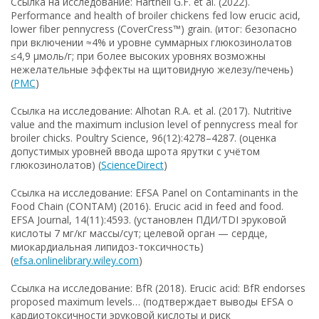
Ссылка на исследование: Hartnell G.F. et al. (2022).
Performance and health of broiler chickens fed low erucic acid,
lower fiber pennycress (CoverCress™) grain. (итог: безопасно
при включении ≈4% и уровне суммарных глюкозинолатов
≤4,9 µмоль/г; при более высоких уровнях возможны
нежелательные эффекты на щитовидную железу/печень)
(
PMC
)
Ссылка на исследование: Alhotan R.A. et al. (2017). Nutritive
value and the maximum inclusion level of pennycress meal for
broiler chicks. Poultry Science, 96(12):4278–4287. (оценка
допустимых уровней ввода шрота ярутки с учётом
глюкозинолатов) (
ScienceDirect
)
Ссылка на исследование: EFSA Panel on Contaminants in the
Food Chain (CONTAM) (2016). Erucic acid in feed and food.
EFSA Journal, 14(11):4593. (установлен ПДИ/TDI эруковой
кислоты 7 мг/кг массы/сут; целевой орган — сердце,
миокардиальная липидоз-токсичность)
(
efsa.onlinelibrary.wiley.com
)
Ссылка на исследование: BfR (2018). Erucic acid: BfR endorses
proposed maximum levels… (подтверждает выводы EFSA о
кардиотоксичности эруковой кислоты и риск