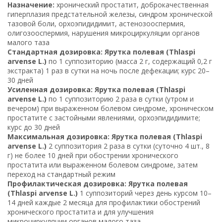
Назначение:
хронический простатит, доброкачественная
гиперплазия предстательной железы, синдром хронической
тазовой боли, орхоэпидидимит, астенозооспермия,
олигозооспермия, нарушения микроциркуляции органов
малого таза
Стандартная дозировка: Ярутка полевая (Thlaspi
arvense L.)
по 1 суппозиторию (масса 2 г, содержащий 0,2 г
экстракта) 1 раз в сутки на ночь после дефекации; курс 20–
30 дней
Усиленная дозировка: Ярутка полевая (Thlaspi
arvense L.)
по 1 суппозиторию 2 раза в сутки (утром и
вечером) при выраженном болевом синдроме, хроническом
простатите с застойными явлениями, орхоэпидидимите;
курс до 30 дней
Максимальная дозировка: Ярутка полевая (Thlaspi
arvense L.)
2 суппозитория 2 раза в сутки (суточно 4 шт., 8
г) не более 10 дней при обострении хронического
простатита или выраженном болевом синдроме, затем
переход на стандартный режим
Профилактическая дозировка: Ярутка полевая
(Thlaspi arvense L.)
1 суппозиторий через день курсом 10–
14 дней каждые 2 месяца для профилактики обострений
хронического простатита и для улучшения
микроциркуляции органов малого таза