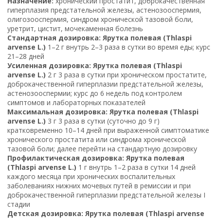
Назначение:
хронический простатит, доброкачественная
гиперплазия предстательной железы, астенозооспермия,
олигозооспермия, синдром хронической тазовой боли,
уретрит, цистит, мочекаменная болезнь
Стандартная дозировка: Ярутка полевая (Thlaspi
arvense L.)
1–2 г внутрь 2–3 раза в сутки во время еды; курс
21–28 дней
Усиленная дозировка: Ярутка полевая (Thlaspi
arvense L.)
2 г 3 раза в сутки при хроническом простатите,
доброкачественной гиперплазии предстательной железы,
астенозооспермии; курс до 6 недель под контролем
симптомов и лабораторных показателей
Максимальная дозировка: Ярутка полевая (Thlaspi
arvense L.)
3 г 3 раза в сутки (суточно до 9 г)
кратковременно 10–14 дней при выраженной симптоматике
хронического простатита или синдрома хронической
тазовой боли; далее перейти на стандартную дозировку
Профилактическая дозировка: Ярутка полевая
(Thlaspi arvense L.)
1 г внутрь 1–2 раза в сутки 14 дней
каждого месяца при хронических воспалительных
заболеваниях нижних мочевых путей в ремиссии и при
доброкачественной гиперплазии предстательной железы I
стадии
Детская дозировка: Ярутка полевая (Thlaspi arvense