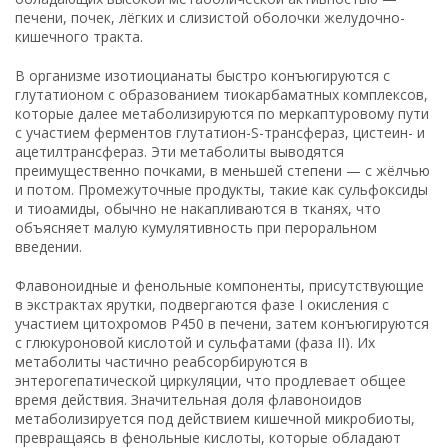
печени, почек, лёгких и слизистой оболочки желудочно-
кишечного тракта.
В организме изотиоцианаты быстро конъюгируются с
глутатионом с образованием тиокарбаматных комплексов,
которые далее метаболизируются по меркаптуровому пути
с участием ферментов глутатион-S-трансфераз, цистеин- и
ацетилтрансфераз. Эти метаболиты выводятся
преимущественно почками, в меньшей степени — с жёлчью
и потом. Промежуточные продукты, такие как сульфоксиды
и тиоамиды, обычно не накапливаются в тканях, что
объясняет малую кумулятивность при пероральном
введении.
Флавоноидные и фенольные компоненты, присутствующие
в экстрактах ярутки, подвергаются фазе I окисления с
участием цитохромов P450 в печени, затем конъюгируются
с глюкуроновой кислотой и сульфатами (фаза II). Их
метаболиты частично реабсорбируются в
энтерогепатической циркуляции, что продлевает общее
время действия. Значительная доля флавоноидов
метаболизируется под действием кишечной микробиоты,
превращаясь в фенольные кислоты, которые обладают