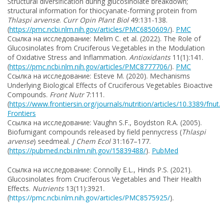
Structural diversification during glucosinolate breakdown;
structural information for thiocyanate-forming protein from
Thlaspi arvense
.
Curr Opin Plant Biol
49:131-138.
(
https://pmc.ncbi.nlm.nih.gov/articles/PMC6850609/
).
PMC
Ссылка на исследование: Melim C. et al. (2022). The Role of
Glucosinolates from Cruciferous Vegetables in the Modulation
of Oxidative Stress and Inflammation.
Antioxidants
11(1):141.
(
https://pmc.ncbi.nlm.nih.gov/articles/PMC8777706/
).
PMC
Ссылка на исследование: Esteve M. (2020). Mechanisms
Underlying Biological Effects of Cruciferous Vegetables Bioactive
Compounds.
Front Nutr
7:111.
(
https://www.frontiersin.org/journals/nutrition/articles/10.3389/fnut
Frontiers
Ссылка на исследование: Vaughn S.F., Boydston R.A. (2005).
Biofumigant compounds released by field pennycress (
Thlaspi
arvense
) seedmeal.
J Chem Ecol
31:167–177.
(
https://pubmed.ncbi.nlm.nih.gov/15839488/
).
PubMed
Ссылка на исследование: Connolly E.L., Hinds P.S. (2021).
Glucosinolates from Cruciferous Vegetables and Their Health
Effects.
Nutrients
13(11):3921.
(
https://pmc.ncbi.nlm.nih.gov/articles/PMC8575925/
).