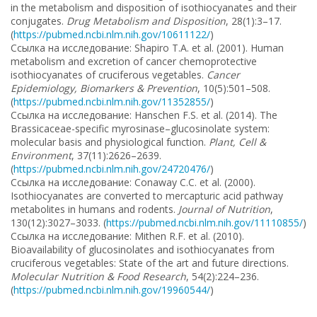
in the metabolism and disposition of isothiocyanates and their
conjugates.
Drug Metabolism and Disposition
, 28(1):3–17.
(
https://pubmed.ncbi.nlm.nih.gov/10611122/
)
Ссылка на исследование: Shapiro T.A. et al. (2001). Human
metabolism and excretion of cancer chemoprotective
isothiocyanates of cruciferous vegetables.
Cancer
Epidemiology, Biomarkers & Prevention
, 10(5):501–508.
(
https://pubmed.ncbi.nlm.nih.gov/11352855/
)
Ссылка на исследование: Hanschen F.S. et al. (2014). The
Brassicaceae-specific myrosinase–glucosinolate system:
molecular basis and physiological function.
Plant, Cell &
Environment
, 37(11):2626–2639.
(
https://pubmed.ncbi.nlm.nih.gov/24720476/
)
Ссылка на исследование: Conaway C.C. et al. (2000).
Isothiocyanates are converted to mercapturic acid pathway
metabolites in humans and rodents.
Journal of Nutrition
,
130(12):3027–3033. (
https://pubmed.ncbi.nlm.nih.gov/11110855/
)
Ссылка на исследование: Mithen R.F. et al. (2010).
Bioavailability of glucosinolates and isothiocyanates from
cruciferous vegetables: State of the art and future directions.
Molecular Nutrition & Food Research
, 54(2):224–236.
(
https://pubmed.ncbi.nlm.nih.gov/19960544/
)