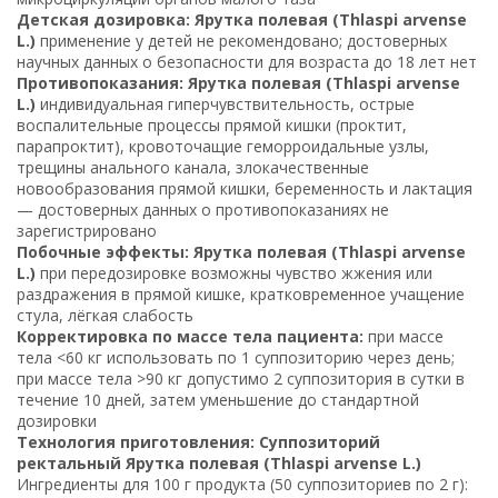
Детская дозировка: Ярутка полевая (Thlaspi arvense
L.)
применение у детей не рекомендовано; достоверных
научных данных о безопасности для возраста до 18 лет нет
Противопоказания: Ярутка полевая (Thlaspi arvense
L.)
индивидуальная гиперчувствительность, острые
воспалительные процессы прямой кишки (проктит,
парапроктит), кровоточащие геморроидальные узлы,
трещины анального канала, злокачественные
новообразования прямой кишки, беременность и лактация
— достоверных данных о противопоказаниях не
зарегистрировано
Побочные эффекты: Ярутка полевая (Thlaspi arvense
L.)
при передозировке возможны чувство жжения или
раздражения в прямой кишке, кратковременное учащение
стула, лёгкая слабость
Корректировка по массе тела пациента:
при массе
тела <60 кг использовать по 1 суппозиторию через день;
при массе тела >90 кг допустимо 2 суппозитория в сутки в
течение 10 дней, затем уменьшение до стандартной
дозировки
Технология приготовления: Суппозиторий
ректальный Ярутка полевая (Thlaspi arvense L.)
Ингредиенты для 100 г продукта (50 суппозиториев по 2 г):