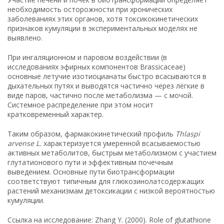
необходимость осторожности при хронических
заболеваниях этих органов, хотя токсикокинетических
признаков кумуляции в экспериментальных моделях не
выявлено.
При ингаляционном и паровом воздействии (в
исследованиях эфирных компонентов Brassicaceae)
основные летучие изотиоцианаты быстро всасываются в
дыхательных путях и выводятся частично через лёгкие в
виде паров, частично после метаболизма — с мочой.
Системное распределение при этом носит
кратковременный характер.
Таким образом, фармакокинетический профиль
Thlaspi
arvense L.
характеризуется умеренной всасываемостью
активных метаболитов, быстрым метаболизмом с участием
глутатионового пути и эффективным почечным
выведением. Основные пути биотрансформации
соответствуют типичным для глюкозинолатсодержащих
растений механизмам детоксикации с низкой вероятностью
кумуляции.
Ссылка на исследование: Zhang Y. (2000). Role of glutathione