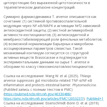
цитопротекцию без выраженной цитотоксичности в
терапевтическом диапазоне концентраций.
Суммарно фармакодинамика T. arvense описывается как
сочетание: (1) системной противовоспалительной
модуляции через NF-κB/MAPK и активации Nrf2-зависимой
антиоксидантной защиты; (2) местной антимикробной
активности изотиоцианатов; (3) антиоксидантной и
мембраностабилизирующей роли фенольных метаболитов;
(4) возможной нормализации барьерных и микробиом-
ассоциированных параметров слизистых. Такой
механизмный континуум согласуется со структурой
активных веществ Brassicaceae и подтверждается
экспериментальными данными на сырье T. arvense и
обзорами по классу глюкозинолатов/изотиоцианатов.
Ссылка на исследование: Wang W. et al. (2025). Thlaspi
arvense suppresses gut microbiota–related TNF-α/NF-κB
inflammation and protects intestinal barrier.
Phytomedicine
.
(PubMed запись с полным текстом в PMC)
(
https://pubmed.ncbi.nlm.nih.gov/40330488/
;
https://pmc.ncbi.nlm.nih.gov/articles/PMC12053237/
).
PubMed+1
Ссылка на исследование: Eisenschmidt-Bönn D. et al. (2019).