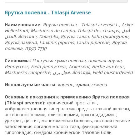
Ярутка полевая - Thlaspi Arvense
Наименование:
Ярутка полевая – Thlaspi arvense L., Acker-
Hellerkraut, Mastuerzo de campo, Thlaspi des champs,
فجل
الحقل
,
ผักกาดนา
, Dalachka,
Ярутка
талаа
, Sahə qırxboğumu,
Ярутка заминӣ, Laukinis pipirnis, Lauku piparene, Ярутка
польова,
חֶרְדָל הַשָּׂדֶה
Синонимы:
Пастушья сумка полевая, полевая ярутка,
Pennycress, Field pennycress, Ackersenf, Herbe aux écus,
Mastuerzo campestre,
فجل بري
,
ผักกาดทุ่ง
, Field mustardweed
Используемые части:
корень,
трава
, семена
Основные показания к применению Ярутка полевая
(Thlaspi arvense):
хронический простатит,
доброкачественная гиперплазия предстательной железы,
астенозооспермия, олигоспермия, орхоэпидидимит,
уретрит, цистит, мочекаменная болезнь, воспалительные
заболевания органов малого таза, функциональная
гипогонадия, синдром хронической тазовой боли