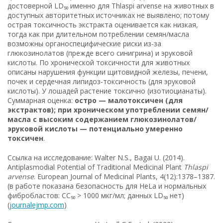
достоверной LD₅₀ именно для Thlaspi arvense на животных в
доступных авторитетных источниках не выявлено; потому
острая токсичность экстракта оценивается как низкая,
тогда как при длительном потреблении семян/масла
возможны органоспецифические риски из-за
глюкозинолатов (прежде всего синигрина) и эруковой
кислоты. По хронической токсичности для животных
описаны нарушения функции щитовидной железы, печени,
почек и сердечная липидоз-токсичность (для эруковой
кислоты). У лошадей растение токсично (изотиоцианаты).
Суммарная оценка:
остро — малотоксичен (для
экстрактов); при хроническом употреблении семян/
масла с высоким содержанием глюкозинолатов/
эруковой кислоты — потенциально умеренно
токсичен
.
Ссылка на исследование: Walter N.S., Bagai U. (2014).
Antiplasmodial Potential of Traditional Medicinal Plant
Thlaspi
arvense
. European Journal of Medicinal Plants, 4(12):1378–1387.
(в работе показана безопасность для HeLa и нормальных
фибробластов: CC₅₀ > 1000 мкг/мл; данных LD₅₀ нет)
(
journalejmp.com
)