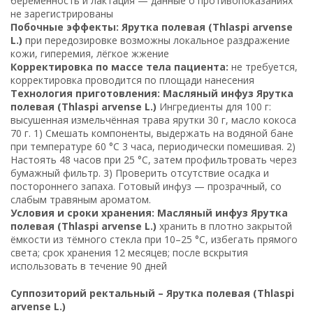
беременность и лактация — данные о противопоказаниях
не зарегистрированы
Побочные эффекты: Ярутка полевая (Thlaspi arvense
L.)
при передозировке возможны локальное раздражение
кожи, гиперемия, лёгкое жжение
Корректировка по массе тела пациента:
не требуется,
корректировка проводится по площади нанесения
Технология приготовления: Масляный инфуз Ярутка
полевая (Thlaspi arvense L.)
Ингредиенты для 100 г:
высушенная измельчённая трава ярутки 30 г, масло кокоса
70 г. 1) Смешать компоненты, выдержать на водяной бане
при температуре 60 °C 3 часа, периодически помешивая. 2)
Настоять 48 часов при 25 °C, затем профильтровать через
бумажный фильтр. 3) Проверить отсутствие осадка и
постороннего запаха. Готовый инфуз — прозрачный, со
слабым травяным ароматом.
Условия и сроки хранения: Масляный инфуз Ярутка
полевая (Thlaspi arvense L.)
хранить в плотно закрытой
ёмкости из тёмного стекла при 10–25 °C, избегать прямого
света; срок хранения 12 месяцев; после вскрытия
использовать в течение 90 дней
Суппозиторий ректальный – Ярутка полевая (Thlaspi
arvense L.)