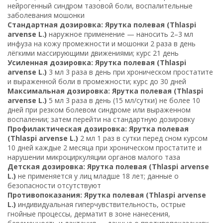
нейрогенный синдром тазовой боли, воспалительные
заболевания мошонки
Стандартная дозировка: Ярутка полевая (Thlaspi
arvense L.)
наружное применение — наносить 2–3 мл
инфуза на кожу промежности и мошонки 2 раза в день
лёгкими массирующими движениями; курс 21 день
Усиленная дозировка: Ярутка полевая (Thlaspi
arvense L.)
3 мл 3 раза в день при хроническом простатите
и выраженной боли в промежности; курс до 30 дней
Максимальная дозировка: Ярутка полевая (Thlaspi
arvense L.)
5 мл 3 раза в день (15 мл/сутки) не более 10
дней при резком болевом синдроме или выраженном
воспалении; затем перейти на стандартную дозировку
Профилактическая дозировка: Ярутка полевая
(Thlaspi arvense L.)
2 мл 1 раз в сутки перед сном курсом
10 дней каждые 2 месяца при хроническом простатите и
нарушении микроциркуляции органов малого таза
Детская дозировка: Ярутка полевая (Thlaspi arvense
L.)
не применяется у лиц младше 18 лет; данные о
безопасности отсутствуют
Противопоказания: Ярутка полевая (Thlaspi arvense
L.)
индивидуальная гиперчувствительность, острые
гнойные процессы, дерматит в зоне нанесения,