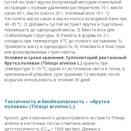
густой экстракт ярутки (полученный методом этанольной
экстракции с полным удалением растворителя) 10 г, масло
какао 60 г, масло кокоса 20 г, пчелиный воск 10 г. 1)
Растопить масло какао и масло кокоса на водяной бане при
40–45 °C. 2) Добавить густой экстракт ярутки и тщательно
перемешать до однородной массы. 3) Ввести воск для
стабилизации структуры. 4) Разлить в формы по 2 г,
охладить при температуре 4 °C до полного застывания. 5)
Проверить массу и однородность. 6) Упаковать в блистеры
или фольгированные стрип-пакеты.
Условия и сроки хранения: Суппозиторий ректальный
Ярутка полевая (Thlaspi arvense L.)
хранить при
температуре 5–15 °C, вдали от источников света и тепла, в
оригинальной упаковке; срок хранения 12 месяцев; после
вскрытия использовать в течение 30 дней
Токсичность и биобезопасность – «Ярутка
полевая» (Thlaspi arvense L.)
Кратко: для этанольного цельнотравного экстракта Thlaspi
arvense в клеточных тестах отмечена низкая
цитотоксичность (CC₅₀ > 1000 мкг/мл). Данных о