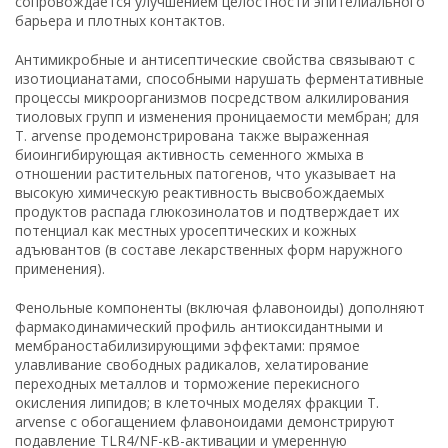
сопровождается улучшением целостности эпителиального
барьера и плотных контактов.
Антимикробные и антисептические свойства связывают с
изотиоцианатами, способными нарушать ферментативные
процессы микроорганизмов посредством алкилирования
тиоловых групп и изменения проницаемости мембран; для
T. arvense продемонстрирована также выраженная
биоингибирующая активность семенного жмыха в
отношении растительных патогенов, что указывает на
высокую химическую реактивность высвобождаемых
продуктов распада глюкозинолатов и подтверждает их
потенциал как местных уросептических и кожных
адъювантов (в составе лекарственных форм наружного
применения).
Фенольные компоненты (включая флавоноиды) дополняют
фармакодинамический профиль антиоксидантными и
мембраностабилизирующими эффектами: прямое
улавливание свободных радикалов, хелатирование
переходных металлов и торможение перекисного
окисления липидов; в клеточных моделях фракции T.
arvense с обогащением флавоноидами демонстрируют
подавление TLR4/NF-κB-активации и умеренную