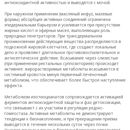
антиоксидантной активностью и выводятся с мочой.
При наружном применении (масляный инфуз, мазевые
формы) абсорбция активных соединений ограничена
эпидермальным барьером и усиливается при присутствии
жирных кислот и эфирных масел, выполняющих роль
природных пенетраторов. При трансдермальном
проникновении действующие вещества распределяются в
подкожной жировой клетчатке, где создают локальные
депо и проявляют длительное противовоспалительное и
антисептическое действие. Всасывание через слизистые
(при применении ректальных суппозиториев) происходит
активнее: жирорастворимые метаболиты всасываются в
системный кровоток минуя первичный печёночный
метаболизм, что обеспечивает более быстрое наступление
эффекта.
Метаболизм изотиоцианатов сопровождается активацией
ферментов антиоксидантной защиты и фаз детоксикации,
что связывают с их участием в регуляции редокс-
гомеостаза. Активные метаболиты не демонстрируют
тенденции к бионакоплению, и при прекращении приёма
выводятся в течение нескольких суток через почки.
Участие печени и почек в биотрансформации определяет