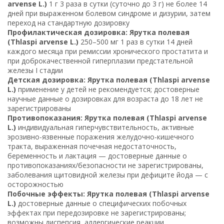
arvense L.)
1 г 3 раза в сутки (суточно до 3 г) не более 14
дней при выраженном болевом синдроме и дизурии, затем
переход на стандартную дозировку
Профилактическая дозировка: Ярутка полевая
(Thlaspi arvense L.)
250–500 мг 1 раз в сутки 14 дней
каждого месяца при ремиссии хронического простатита и
при доброкачественной гиперплазии предстательной
железы I стадии
Детская дозировка: Ярутка полевая (Thlaspi arvense
L.)
применение у детей не рекомендуется; достоверные
научные данные о дозировках для возраста до 18 лет не
зарегистрированы
Противопоказания: Ярутка полевая (Thlaspi arvense
L.)
индивидуальная гиперчувствительность, активные
эрозивно-язвенные поражения желудочно-кишечного
тракта, выраженная почечная недостаточность,
беременность и лактация — достоверные данные о
противопоказаниях/безопасности не зарегистрированы,
заболевания щитовидной железы при дефиците йода — с
осторожностью
Побочные эффекты: Ярутка полевая (Thlaspi arvense
L.)
достоверные данные о специфических побочных
эффектах при передозировке не зарегистрированы;
возможны диспепсия, аллергические реакции