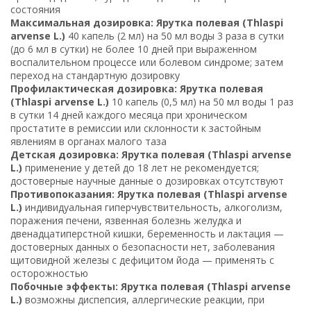
состояния
Максимальная дозировка: Ярутка полевая (Thlaspi
arvense L.)
40 капель (2 мл) на 50 мл воды 3 раза в сутки
(до 6 мл в сутки) не более 10 дней при выраженном
воспалительном процессе или болевом синдроме; затем
переход на стандартную дозировку
Профилактическая дозировка: Ярутка полевая
(Thlaspi arvense L.)
10 капель (0,5 мл) на 50 мл воды 1 раз
в сутки 14 дней каждого месяца при хроническом
простатите в ремиссии или склонности к застойным
явлениям в органах малого таза
Детская дозировка: Ярутка полевая (Thlaspi arvense
L.)
применение у детей до 18 лет не рекомендуется;
достоверные научные данные о дозировках отсутствуют
Противопоказания: Ярутка полевая (Thlaspi arvense
L.)
индивидуальная гиперчувствительность, алкоголизм,
поражения печени, язвенная болезнь желудка и
двенадцатиперстной кишки, беременность и лактация —
достоверных данных о безопасности нет, заболевания
щитовидной железы с дефицитом йода — применять с
осторожностью
Побочные эффекты: Ярутка полевая (Thlaspi arvense
L.)
возможны диспепсия, аллергические реакции, при