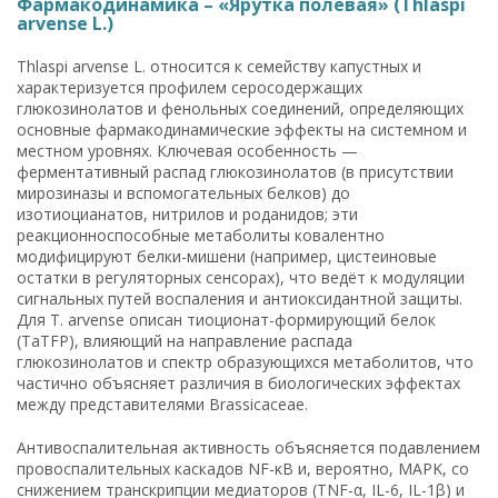
Фармакодинамика – «Ярутка полевая» (Thlaspi
arvense L.)
Thlaspi arvense L. относится к семейству капустных и
характеризуется профилем серосодержащих
глюкозинолатов и фенольных соединений, определяющих
основные фармакодинамические эффекты на системном и
местном уровнях. Ключевая особенность —
ферментативный распад глюкозинолатов (в присутствии
мирозиназы и вспомогательных белков) до
изотиоцианатов, нитрилов и роданидов; эти
реакционноспособные метаболиты ковалентно
модифицируют белки-мишени (например, цистеиновые
остатки в регуляторных сенсорах), что ведёт к модуляции
сигнальных путей воспаления и антиоксидантной защиты.
Для T. arvense описан тиоционат-формирующий белок
(TaTFP), влияющий на направление распада
глюкозинолатов и спектр образующихся метаболитов, что
частично объясняет различия в биологических эффектах
между представителями Brassicaceae.
Антивоспалительная активность объясняется подавлением
провоспалительных каскадов NF-κB и, вероятно, MAPK, со
снижением транскрипции медиаторов (TNF-α, IL-6, IL-1β) и