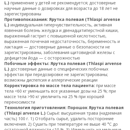
L.)
применение у детей не рекомендуется; достоверные
научные данные о дозировках для возраста до 18 лет не
зарегистрированы
Противопоказания: Ярутка полевая (Thlaspi arvense
L.)
индивидуальная гиперчувствительность, активная
язвенная болезнь желудка и двенадцатиперстной кишки,
выраженный гастрит с повышенной кислотностью,
выраженная почечная недостаточность, беременность и
лактация — достоверные данные о безопасности не
зарегистрированы, заболевания щитовидной железы с
дефицитом йода — с осторожностью
Побочные эффекты: Ярутка полевая (Thlaspi arvense
L.)
достоверные данные о специфических побочных
эффектах при передозировке не зарегистрированы;
возможны диспепсия и аллергические реакции
Корректировка по массе тела пациента:
при массе
тела <60 кг уменьшить все указанные дозы на 25 %; при
массе тела >90 кг увеличить на 25 % при хорошей
переносимости
Технология приготовления: Порошок Ярутка полевая
(Thlaspi arvense L.)
Сырьё: высушенная трава (надземная
часть) 100 г. 1) Отобрать сырьё, удалить посторонние
включения. 2) Сушить при температуре не выше 40 °C до
остаточной влажности ≤10 %. 3) Измельчить на мельнице