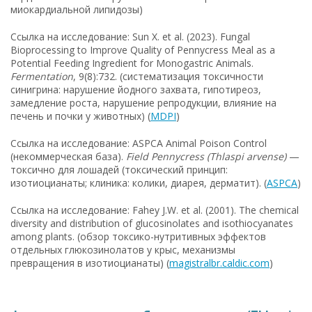
миокардиальной липидозы)
Ссылка на исследование: Sun X. et al. (2023). Fungal
Bioprocessing to Improve Quality of Pennycress Meal as a
Potential Feeding Ingredient for Monogastric Animals.
Fermentation
, 9(8):732. (систематизация токсичности
синигрина: нарушение йодного захвата, гипотиреоз,
замедление роста, нарушение репродукции, влияние на
печень и почки у животных) (
MDPI
)
Ссылка на исследование: ASPCA Animal Poison Control
(некоммерческая база).
Field Pennycress (Thlaspi arvense)
—
токсично для лошадей (токсический принцип:
изотиоцианаты; клиника: колики, диарея, дерматит). (
ASPCA
)
Ссылка на исследование: Fahey J.W. et al. (2001). The chemical
diversity and distribution of glucosinolates and isothiocyanates
among plants. (обзор токсико-нутритивных эффектов
отдельных глюкозинолатов у крыс, механизмы
превращения в изотиоцианаты) (
magistralbr.caldic.com
)