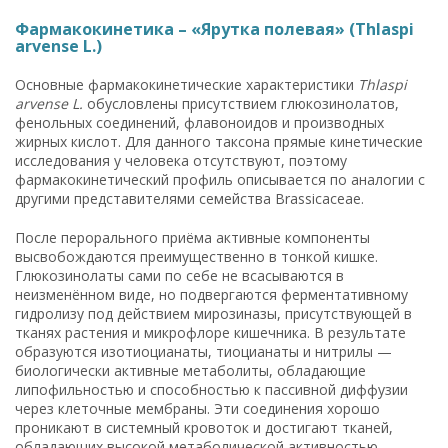
Фармакокинетика – «Ярутка полевая» (Thlaspi
arvense L.)
Основные фармакокинетические характеристики
Thlaspi
arvense L.
обусловлены присутствием глюкозинолатов,
фенольных соединений, флавоноидов и производных
жирных кислот. Для данного таксона прямые кинетические
исследования у человека отсутствуют, поэтому
фармакокинетический профиль описывается по аналогии с
другими представителями семейства Brassicaceae.
После перорального приёма активные компоненты
высвобождаются преимущественно в тонкой кишке.
Глюкозинолаты сами по себе не всасываются в
неизменённом виде, но подвергаются ферментативному
гидролизу под действием мирозиназы, присутствующей в
тканях растения и микрофлоре кишечника. В результате
образуются изотиоцианаты, тиоцианаты и нитрилы —
биологически активные метаболиты, обладающие
липофильностью и способностью к пассивной диффузии
через клеточные мембраны. Эти соединения хорошо
проникают в системный кровоток и достигают тканей,
обладающих высокой метаболической активностью —