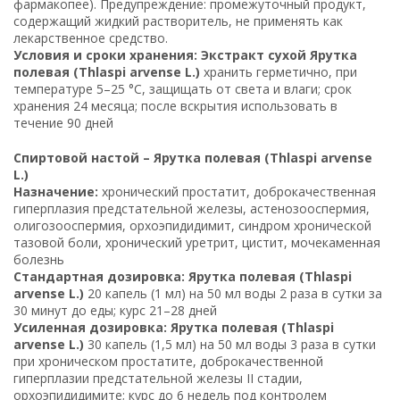
фармакопее). Предупреждение: промежуточный продукт,
содержащий жидкий растворитель, не применять как
лекарственное средство.
Условия и сроки хранения: Экстракт сухой Ярутка
полевая (Thlaspi arvense L.)
хранить герметично, при
температуре 5–25 °C, защищать от света и влаги; срок
хранения 24 месяца; после вскрытия использовать в
течение 90 дней
Спиртовой настой – Ярутка полевая (Thlaspi arvense
L.)
Назначение:
хронический простатит, доброкачественная
гиперплазия предстательной железы, астенозооспермия,
олигозооспермия, орхоэпидидимит, синдром хронической
тазовой боли, хронический уретрит, цистит, мочекаменная
болезнь
Стандартная дозировка: Ярутка полевая (Thlaspi
arvense L.)
20 капель (1 мл) на 50 мл воды 2 раза в сутки за
30 минут до еды; курс 21–28 дней
Усиленная дозировка: Ярутка полевая (Thlaspi
arvense L.)
30 капель (1,5 мл) на 50 мл воды 3 раза в сутки
при хроническом простатите, доброкачественной
гиперплазии предстательной железы II стадии,
орхоэпидидимите; курс до 6 недель под контролем