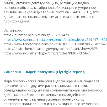
MAPK), антиоксидантную защиту, регуляцию водно-
солевого обмена, мембраностабилизацию и умеренное
влияние на нейромедиаторные системы (GABA, 5-HT), что
делает таксон полисистемным агентом растительного
происхождения.
Источники:
https://pubmed.ncbi.nlm.nih.gov/32553479
https://www.sciencedirect.com/science/article/abs/pii/S09447113
https://www.tandfonline.com/doi/full/10.1080/13880209.2020.184
https://phytochem.nal.usda.gov/phytochem/plant/show/2575
https://www.ncbi.nlm.nih.gov/pmc/articles/PMC7737447
Синергия – Пырей ползучий (Elytrigia repens)
Фармакологическая синергия Elytrigia repens наблюдается
при сочетании с другими растительными агентами,
обладающими сходным или комплементарным механизмом
действия. Наиболее выраженные взаимодействия
отмечены в направлении усиления мочегонного,
противовоспалительного и антиоксидантного эффектов,