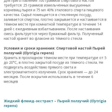
Для приготовления 100 граммов спиртового настоя
требуется: 25 граммов измельчённых высушенных
корневищ пырея и 75 мл 40% этилового спирта пищевого
качества. Сырьё помещается в стеклянную посуду,
заливается спиртом, плотно закрывается и настаивается в
тёмном месте при комнатной температуре в течение 14
дней с ежедневным взбалтыванием. После настаивания
смесь фильтруется через бумажный фильтр. Полученный
настой хранят во флаконе из тёмного стекла
Условия и сроки хранения: Спиртовой настой Пырей
ползучий (Elytrigia repens)
Хранить в прохладном тёмном месте при температуре от 5
до 20°C, в плотно закрытой посуде из тёмного стекла. Не
подвергать воздействию прямого света и
электромагнитного излучения. Срок хранения — до 24
месяцев. После вскрытия использовать в течение 6
месяцев
Жидкий флюид-экстракт – Пырей ползучий (Elytrigia
repens)