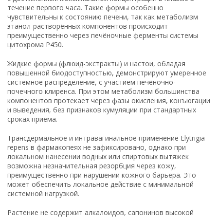
течение первого часа. Такие формы особенно
чувствительны к состоянию печени, так как метаболизм
этанол-растворённых компонентов происходит
преимущественно через печёночные ферменты системы
цитохрома P450.
Жидкие формы (флюид-экстракты) и настои, обладая
повышенной биодоступностью, демонстрируют умеренное
системное распределение, с участием печёночно-
почечного клиренса. При этом метаболизм большинства
компонентов протекает через фазы окисления, конъюгации
и выведения, без признаков кумуляции при стандартных
сроках приёма.
Трансдермальное и интравагинальное применение Elytrigia
repens в фармакопеях не зафиксировано, однако при
локальном нанесении водных или спиртовых вытяжек
возможна незначительная резорбция через кожу,
преимущественно при нарушении кожного барьера. Это
может обеспечить локальное действие с минимальной
системной нагрузкой.
Растение не содержит алкалоидов, сапонинов высокой