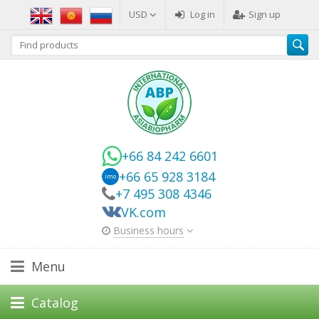
USD
Log in
Sign up
+66 84 242 6601
+66 65 928 3184
imo
+7 495 308 4346
VK.com
Business hours
Menu
Catalog