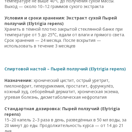
температуре не выше 40°C до получения сухой массы.
Выход — около 10–12 граммов сухого экстракта
Условия и сроки хранения: Экстракт сухой Пырей
ползучий (Elytrigia repens)
Хранить в тёмной плотно закрытой стеклянной банке при
температуре от 5 до 25°C, вдали от влаги и прямого света.
Срок хранения — 24 месяца. После вскрытия —
использовать в течение 3 месяцев
Спиртовой настой – Пырей ползучий (Elytrigia repens)
Назначение:
хронический цистит, острый уретрит,
пиелонефрит, гиперурикемия, простатит, фурункулёз,
кожный зуд, себорейный дерматит, хроническая экзема,
угревая болезнь, дисметаболическая нефропатия
Стандартная дозировка: Пырей ползучий (Elytrigia
repens)
15–20 капель 2–3 раза в день, разведённых в 50 мл воды, за
20 минут до еды. Продолжительность курса — от 14 до 21
дня