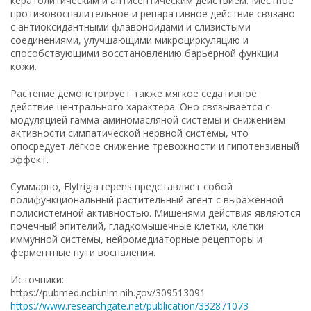
кератолитическим и антисептическим действием. Местное
противовоспалительное и репаративное действие связано
с антиоксидантными флавоноидами и слизистыми
соединениями, улучшающими микроциркуляцию и
способствующими восстановлению барьерной функции
кожи.
Растение демонстрирует также мягкое седативное
действие центрального характера. Оно связывается с
модуляцией гамма-аминомасляной системы и снижением
активности симпатической нервной системы, что
опосредует лёгкое снижение тревожности и гипотензивный
эффект.
Суммарно, Elytrigia repens представляет собой
полифункциональный растительный агент с выраженной
полисистемной активностью. Мишенями действия являются
почечный эпителий, гладкомышечные клетки, клетки
иммунной системы, нейромедиаторные рецепторы и
ферментные пути воспаления.
Источники:
https://pubmed.ncbi.nlm.nih.gov/309513091
https://www.researchgate.net/publication/332871073