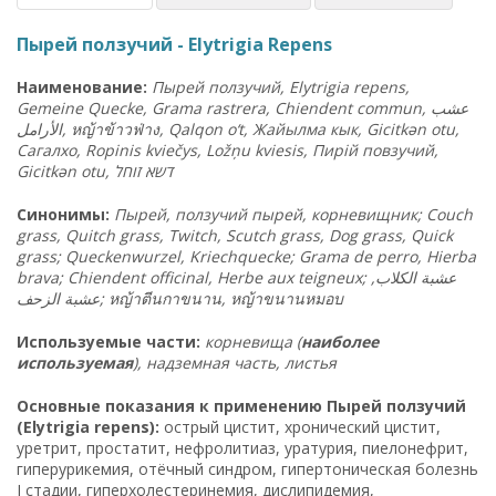
Пырей ползучий - Elytrigia Repens
Наименование:
Пырей ползучий, Elytrigia repens,
Gemeine Quecke, Grama rastrera, Chiendent commun, عشب
الأرامل,
หญ้าข้าวฟ่าง
, Qalqon o‘t, Жайылма кык, Gicitkən otu,
Сагалхо, Ropinis kviečys, Ložņu kviesis, Пирій повзучий,
Gicitkən otu, דשא זוחל
Синонимы:
Пырей, ползучий пырей, корневищник; Couch
grass, Quitch grass, Twitch, Scutch grass, Dog grass, Quick
grass; Queckenwurzel, Kriechquecke; Grama de perro, Hierba
brava; Chiendent officinal, Herbe aux teigneux; عشبة الكلاب,
عشبة الزحف;
หญ้าตีนกาขนาน
,
หญ้าขนานหมอบ
Используемые части:
корневища (
наиболее
используемая
), надземная часть, листья
Основные показания к применению Пырей ползучий
(Elytrigia repens):
острый цистит, хронический цистит,
уретрит, простатит, нефролитиаз, уратурия, пиелонефрит,
гиперурикемия, отёчный синдром, гипертоническая болезнь
I стадии, гиперхолестеринемия, дислипидемия,