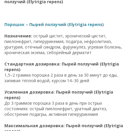
ползучий (Elytrigia repens)
Порошок – Пырей ползучий (Elytrigia repens)
Назначение:
острый цистит, хронический цистит,
пиелонефрит, гиперурикемия, подагра, нефролитиаз,
уратурия, отёчный синдром, фурункулёз, угревая болезнь,
хроническая экзема, себорейный дерматит
Стандартная дозировка: Пырей ползучий (Elytrigia
repens)
1,5–2 грамма порошка 2 раза в день за 30 минут до еды,
запивая тёплой водой, курсом 14–30 дней
Усиленная дозировка: Пырей ползучий (Elytrigia
repens)
До 3 граммов порошка 3 раза в день при острых
состояниях: острый пиелонефрит, уратный диатез,
обострение подагры, активная гиперурикемия
Максимальная дозировка: Пырей ползучий (Elytrigia