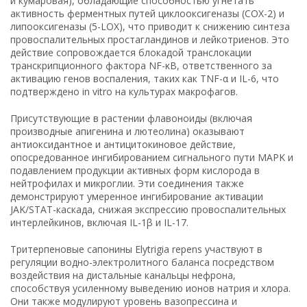
и кумаровая), обладающие способностью угнетать
активность ферментных путей циклооксигеназы (COX-2) и
липооксигеназы (5-LOX), что приводит к снижению синтеза
провоспалительных простагландинов и лейкотриенов. Это
действие сопровождается блокадой транслокации
транскрипционного фактора NF-κB, ответственного за
активацию генов воспаления, таких как TNF-α и IL-6, что
подтверждено in vitro на культурах макрофагов.
Присутствующие в растении флавоноиды (включая
производные апигенина и лютеолина) оказывают
антиоксидантное и антицитокиновое действие,
опосредованное ингибированием сигнального пути MAPK и
подавлением продукции активных форм кислорода в
нейтрофилах и микроглии. Эти соединения также
демонстрируют умеренное ингибирование активации
JAK/STAT-каскада, снижая экспрессию провоспалительных
интерлейкинов, включая IL-1β и IL-17.
Тритерпеновые сапонины Elytrigia repens участвуют в
регуляции водно-электролитного баланса посредством
воздействия на дистальные канальцы нефрона,
способствуя усиленному выведению ионов натрия и хлора.
Они также модулируют уровень вазопрессина и