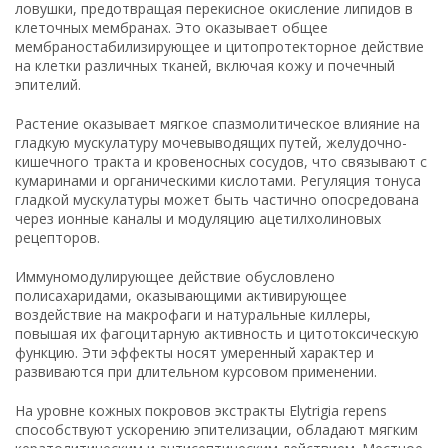
ловушки, предотвращая перекисное окисление липидов в
клеточных мембранах. Это оказывает общее
мембраностабилизирующее и цитопротекторное действие
на клетки различных тканей, включая кожу и почечный
эпителий.
Растение оказывает мягкое спазмолитическое влияние на
гладкую мускулатуру мочевыводящих путей, желудочно-
кишечного тракта и кровеносных сосудов, что связывают с
кумаринами и органическими кислотами. Регуляция тонуса
гладкой мускулатуры может быть частично опосредована
через ионные каналы и модуляцию ацетилхолиновых
рецепторов.
Иммуномодулирующее действие обусловлено
полисахаридами, оказывающими активирующее
воздействие на макрофаги и натуральные киллеры,
повышая их фагоцитарную активность и цитотоксическую
функцию. Эти эффекты носят умеренный характер и
развиваются при длительном курсовом применении.
На уровне кожных покровов экстракты Elytrigia repens
способствуют ускорению эпителизации, обладают мягким