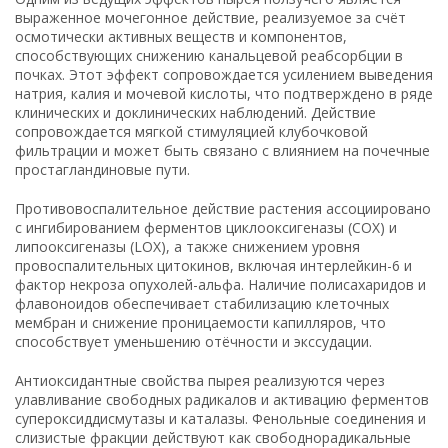
выраженное мочегонное действие, реализуемое за счёт
осмотически активных веществ и компонентов,
способствующих снижению канальцевой реабсорбции в
почках. Этот эффект сопровождается усилением выведения
натрия, калия и мочевой кислоты, что подтверждено в ряде
клинических и доклинических наблюдений. Действие
сопровождается мягкой стимуляцией клубочковой
фильтрации и может быть связано с влиянием на почечные
простагландиновые пути.
Противовоспалительное действие растения ассоциировано
с ингибированием ферментов циклооксигеназы (COX) и
липооксигеназы (LOX), а также снижением уровня
провоспалительных цитокинов, включая интерлейкин-6 и
фактор некроза опухолей-альфа. Наличие полисахаридов и
флавоноидов обеспечивает стабилизацию клеточных
мембран и снижение проницаемости капилляров, что
способствует уменьшению отёчности и экссудации.
Антиоксидантные свойства пырея реализуются через
улавливание свободных радикалов и активацию ферментов
супероксиддисмутазы и каталазы. Фенольные соединения и
слизистые фракции действуют как свободнорадикальные