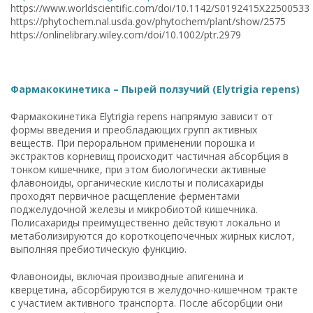
https://www.worldscientific.com/doi/10.1142/S0192415X22500533
https://phytochem.nal.usda.gov/phytochem/plant/show/2575
https://onlinelibrary.wiley.com/doi/10.1002/ptr.2979
Фармакокинетика – Пырей ползучий (Elytrigia repens)
Фармакокинетика Elytrigia repens напрямую зависит от
формы введения и преобладающих групп активных
веществ. При пероральном применении порошка и
экстрактов корневищ происходит частичная абсорбция в
тонком кишечнике, при этом биологически активные
флавоноиды, органические кислоты и полисахариды
проходят первичное расщепление ферментами
поджелудочной железы и микробиотой кишечника.
Полисахариды преимущественно действуют локально и
метаболизируются до короткоцепочечных жирных кислот,
выполняя пребиотическую функцию.
Флавоноиды, включая производные апигенина и
кверцетина, абсорбируются в желудочно-кишечном тракте
с участием активного транспорта. После абсорбции они