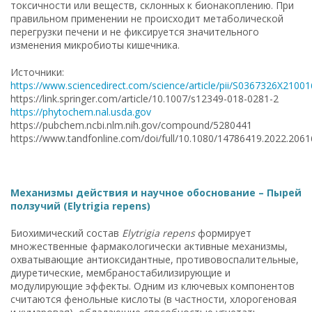
токсичности или веществ, склонных к бионакоплению. При
правильном применении не происходит метаболической
перегрузки печени и не фиксируется значительного
изменения микробиоты кишечника.
Источники:
https://www.sciencedirect.com/science/article/pii/S0367326X2100
https://link.springer.com/article/10.1007/s12349-018-0281-2
https://phytochem.nal.usda.gov
https://pubchem.ncbi.nlm.nih.gov/compound/5280441
https://www.tandfonline.com/doi/full/10.1080/14786419.2022.206
Механизмы действия и научное обоснование – Пырей
ползучий (Elytrigia repens)
Биохимический состав
Elytrigia repens
формирует
множественные фармакологически активные механизмы,
охватывающие антиоксидантные, противовоспалительные,
диуретические, мембраностабилизирующие и
модулирующие эффекты. Одним из ключевых компонентов
считаются фенольные кислоты (в частности, хлорогеновая