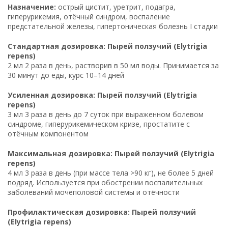
Назначение:
острый цистит, уретрит, подагра,
гиперурикемия, отёчный синдром, воспаление
предстательной железы, гипертоническая болезнь I стадии
Стандартная дозировка: Пырей ползучий (Elytrigia
repens)
2 мл 2 раза в день, растворив в 50 мл воды. Принимается за
30 минут до еды, курс 10–14 дней
Усиленная дозировка: Пырей ползучий (Elytrigia
repens)
3 мл 3 раза в день до 7 суток при выраженном болевом
синдроме, гиперурикемическом кризе, простатите с
отёчным компонентом
Максимальная дозировка: Пырей ползучий (Elytrigia
repens)
4 мл 3 раза в день (при массе тела >90 кг), не более 5 дней
подряд. Используется при обострении воспалительных
заболеваний мочеполовой системы и отёчности
Профилактическая дозировка: Пырей ползучий
(Elytrigia repens)