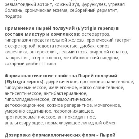
ревматоидный артрит, кожный зуд, фурункулёз, угревая
болезнь, хроническая экзема, себорейный дерматит,
подагра
Применение Пырей ползучий (Elytrigia repens) в
составе микстур и комплексов:
остеоартроз,
гиперплазия предстательной железы, хронический гастрит
с секреторной недостаточностью, дисбактериоз
кишечника, энтероколит, гельминтозы, жировой гепатоз,
панкреатит, атеросклероз, метаболический синдром,
сахарный диабет II типа
Фармакологические свойства Пырей ползучий
(Elytrigia repens):
диуретическое, противовоспалительное,
гипоурикемическое, желчегонное, мягко слабительное,
антисептическое, антибактериальное,
гиполипидемическое, спазмолитическое,
детоксикационное, кожное репарантное, мочегонное,
умеренно седативное, жаропонижающее,
противоревматическое, антиоксидантное,
анальгезирующее, нормализующее липидный обмен
Дозировка фармакологических форм – Пырей