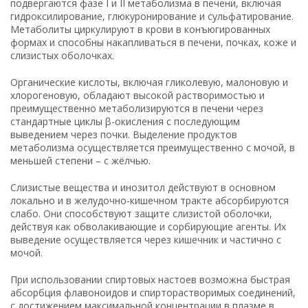
подвергаются фазе I и II метаболизма в печени, включая
гидроксилирование, глюкуронирование и сульфатирование.
Метаболиты циркулируют в крови в конъюгированных
формах и способны накапливаться в печени, почках, коже и
слизистых оболочках.
Органические кислоты, включая гликолевую, малоновую и
хлорогеновую, обладают высокой растворимостью и
преимущественно метаболизируются в печени через
стандартные циклы β-окисления с последующим
выведением через почки. Выделение продуктов
метаболизма осуществляется преимущественно с мочой, в
меньшей степени – с жёлчью.
Слизистые вещества и инозитол действуют в основном
локально и в желудочно-кишечном тракте абсорбируются
слабо. Они способствуют защите слизистой оболочки,
действуя как обволакивающие и сорбирующие агенты. Их
выведение осуществляется через кишечник и частично с
мочой.
При использовании спиртовых настоев возможна быстрая
абсорбция флавоноидов и спирторастворимых соединений,
с достижением максимальной концентрации в плазме в