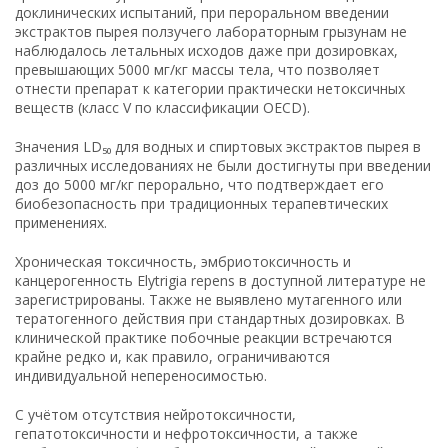
доклинических испытаний, при пероральном введении
экстрактов пырея ползучего лабораторным грызунам не
наблюдалось летальных исходов даже при дозировках,
превышающих 5000 мг/кг массы тела, что позволяет
отнести препарат к категории практически нетоксичных
веществ (класс V по классификации OECD).
Значения LD₅₀ для водных и спиртовых экстрактов пырея в
различных исследованиях не были достигнуты при введении
доз до 5000 мг/кг перорально, что подтверждает его
биобезопасность при традиционных терапевтических
применениях.
Хроническая токсичность, эмбриотоксичность и
канцерогенность Elytrigia repens в доступной литературе не
зарегистрированы. Также не выявлено мутагенного или
тератогенного действия при стандартных дозировках. В
клинической практике побочные реакции встречаются
крайне редко и, как правило, ограничиваются
индивидуальной непереносимостью.
С учётом отсутствия нейротоксичности,
гепатотоксичности и нефротоксичности, а также