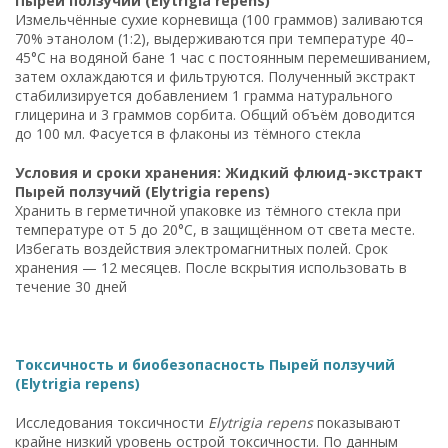
Пырей ползучий (Elytrigia repens)
Измельчённые сухие корневища (100 граммов) заливаются
70% этанолом (1:2), выдерживаются при температуре 40–
45°C на водяной бане 1 час с постоянным перемешиванием,
затем охлаждаются и фильтруются. Полученный экстракт
стабилизируется добавлением 1 грамма натурального
глицерина и 3 граммов сорбита. Общий объём доводится
до 100 мл. Фасуется в флаконы из тёмного стекла
Условия и сроки хранения: Жидкий флюид-экстракт
Пырей ползучий (Elytrigia repens)
Хранить в герметичной упаковке из тёмного стекла при
температуре от 5 до 20°C, в защищённом от света месте.
Избегать воздействия электромагнитных полей. Срок
хранения — 12 месяцев. После вскрытия использовать в
течение 30 дней
Токсичность и биобезопасность Пырей ползучий
(Elytrigia repens)
Исследования токсичности
Elytrigia repens
показывают
крайне низкий уровень острой токсичности. По данным