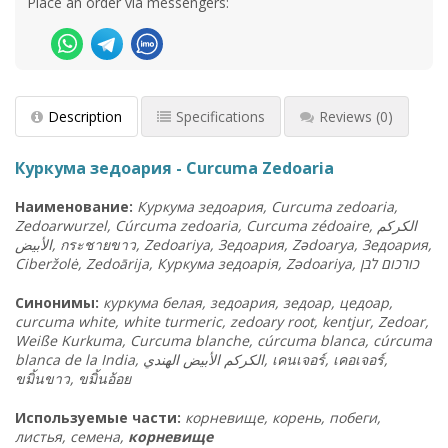
Place an order via messengers:
Description
Specifications
Reviews
(0)
Куркума зедоария - Curcuma Zedoaria
Наименование:
Куркума зедоария, Curcuma zedoaria,
Zedoarwurzel, Cúrcuma zedoaria, Curcuma zédoaire,
الكركم
الأبيض
,
กระชายขาว
, Zedoariya, Зедоария, Zədoarya, Зедоария,
Ciberžolė, Zedoārija, Куркума зедоарія, Zədoariya,
ן
לב
כורכום
Синонимы:
куркума белая, зедоария, зедоар, цедоар,
curcuma white, white turmeric, zedoary root, kentjur, Zedoar,
Weiße Kurkuma, Curcuma blanche, cúrcuma blanca, cúrcuma
blanca de la India, الكركم الأبيض الهندي,
เคนเจอร์
,
เคอเจอร์
,
ขมิ้นขาว
,
ขมิ้นอ้อย
Используемые части:
корневище, корень, побеги,
листья, семена,
корневище