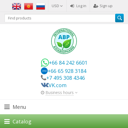
USD
Log in
Sign up
+66 84 242 6601
+66 65 928 3184
imo
+7 495 308 4346
VK.com
Business hours
Menu
Catalog