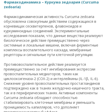
Фармакодинамика – Куркума зедоария (Curcuma
zedoaria)
Фармакодинамическая активность Curcuma zedoaria
обусловлена совокупным действием содержащихся в
корневищах сесквитерпенов, флавоноидов и
куркуминоидных соединений. Экспериментальные
исследования показали, что данные вещества реализуют
биологическое действие преимущественно через
системные и локальные мишени, включая ферментные
комплексы воспалительного каскада, мембранные
рецепторы и сигнальные пути клеточной регуляции.
Противовоспалительное действие реализуется
преимущественно за счёт ингибирования экспрессии
провоспалительных медиаторов, таких как
циклооксигеназа-2 (COX-2) и интерлейкины (IL-1β, IL-6).
Снижение уровня провоспалительных простагландинов
подтверждено как в тканях желудочно-кишечного тракта,
так и в периферических тканях. Активные компоненты
Curcuma zedoaria обладают способностью
стабилизировать клеточные мембраны и уменьшать
проницаемость капилляров, что дополняет
противоэкссудативный эффект.