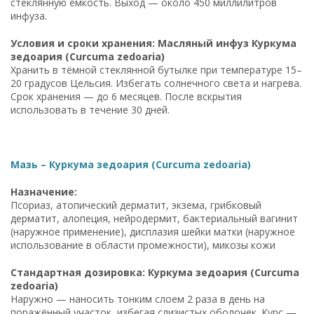
стеклянную ёмкость. Выход — около 450 миллилитров
инфуза.
Условия и сроки хранения: Масляный инфуз Куркума
зедоария (Curcuma zedoaria)
Хранить в тёмной стеклянной бутылке при температуре 15–
20 градусов Цельсия. Избегать солнечного света и нагрева.
Срок хранения — до 6 месяцев. После вскрытия
использовать в течение 30 дней.
Мазь – Куркума зедоария (Curcuma zedoaria)
Назначение:
Псориаз, атопический дерматит, экзема, грибковый
дерматит, алопеция, нейродермит, бактериальный вагинит
(наружное применение), дисплазия шейки матки (наружное
использование в области промежности), микозы кожи
Стандартная дозировка: Куркума зедоария (Curcuma
zedoaria)
Наружно — наносить тонким слоем 2 раза в день на
поражённый участок, избегая слизистых оболочек. Курс —