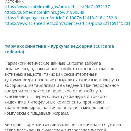
Источник:
https://www.ncbi.nlm.nih.gov/pmc/articles/PMC4052137
https://pubmed.ncbi.nlm.nih.gov/31860349
https://link.springer.com/article/10.1007/s11418-018-1252-6
https://www.sciencedirect.com/science/article/pii/S222116911530
Фармакокинетика – Куркума зедоария (Curcuma
zedoaria)
Фармакокинетические данные Curcuma zedoaria
ограничены, однако анализ свойств основных классов
активных веществ, таких как сесквитерпены и
куркуминоиды, позволяет выделить типичные маршруты
абсорбции, метаболизма и выведения. При пероральном
введении экстрактов и порошков основной путь
всасывания — через слизистую желудка и тонкого
кишечника. Липофильные компоненты проникают
трансцеллюлярно, частично вступая в микеллярные
комплексы с пищевыми жирами.
Биотрансформация активных веществ начинается уже на
этапе всасывания с участием энтерогепатической