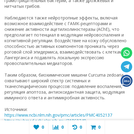
грамотрицательных бактерий, а также дрожжевых и
нитчатых грибов.
Наблюдаются также нейротропные эффекты, включая
возможное взаимодействие с ГАМК-рецепторами и
снижение активности ацетилхолинэстеразы (AChE), что
предполагает потенциал в модуляции нейровоспаления и
когнитивной регуляции. Воздействие на кожу обусловлено
способностью активных компонентов проникать через
роговой слой эпидермиса, взаимодействовать с клетками
Лангерганса и подавлять локальную экспрессию
провоспалительных медиаторов.
Таким образом, биохимические мишени Curcuma zedoaria
охватывают широкий спектр системных и
тканеспецифических процессов: подавление воспаления,
регуляция апоптоза, антиоксидантная защита, модуляция
иммунного ответа и антимикробная активность.
Источники:
https://www.ncbi.nlm.nih.gov/pmc/articles/PMC4052137
https://pubmed.ncbi.nlm.nih.gov/31860349
https://www.sciencedirect.com/science/article/pii/S222116911530
0
0
0
0
https://link.springer.com/article/10.1007/s11418-018-1252-6