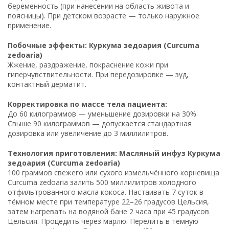
беременность (при нанесении на область живота и
поясницы). При детском возрасте — только наружное
применение.
Побочные эффекты: Куркума зедоария (Curcuma
zedoaria)
Жжение, раздражение, покраснение кожи при
гиперчувствительности. При передозировке — зуд,
контактный дерматит.
Корректировка по массе тела пациента:
До 60 килограммов — уменьшение дозировки на 30%.
Свыше 90 килограммов — допускается стандартная
дозировка или увеличение до 3 миллилитров.
Технология приготовления: Масляный инфуз Куркума
зедоария (Curcuma zedoaria)
100 граммов свежего или сухого измельчённого корневища
Curcuma zedoaria залить 500 миллилитров холодного
отфильтрованного масла кокоса. Настаивать 7 суток в
тёмном месте при температуре 22–26 градусов Цельсия,
затем нагревать на водяной бане 2 часа при 45 градусов
Цельсия. Процедить через марлю. Перелить в тёмную