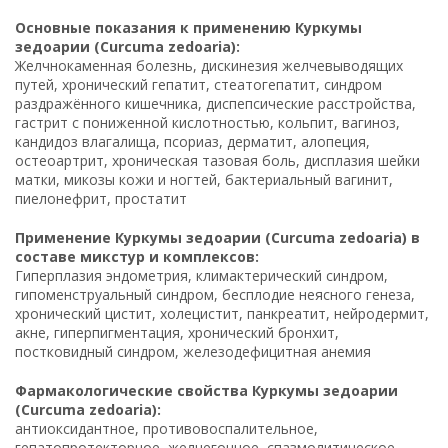
Основные показания к применению Куркумы
зедоарии (Curcuma zedoaria):
Желчнокаменная болезнь, дискинезия желчевыводящих
путей, хронический гепатит, стеатогепатит, синдром
раздражённого кишечника, диспепсические расстройства,
гастрит с пониженной кислотностью, кольпит, вагиноз,
кандидоз влагалища, псориаз, дерматит, алопеция,
остеоартрит, хроническая тазовая боль, дисплазия шейки
матки, микозы кожи и ногтей, бактериальный вагинит,
пиелонефрит, простатит
Применение Куркумы зедоарии (Curcuma zedoaria) в
составе микстур и комплексов:
Гиперплазия эндометрия, климактерический синдром,
гипоменструальный синдром, бесплодие неясного генеза,
хронический цистит, холецистит, панкреатит, нейродермит,
акне, гиперпигментация, хронический бронхит,
постковидный синдром, железодефицитная анемия
Фармакологические свойства Куркумы зедоарии
(Curcuma zedoaria):
антиоксидантное, противовоспалительное,
гепатопротекторное, желчегонное, спазмолитическое,