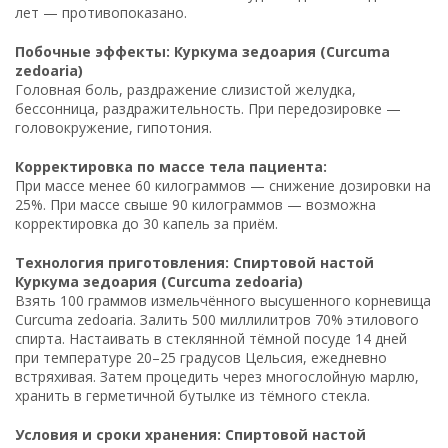
лет — противопоказано.
Побочные эффекты: Куркума зедоария (Curcuma
zedoaria)
Головная боль, раздражение слизистой желудка,
бессонница, раздражительность. При передозировке —
головокружение, гипотония.
Корректировка по массе тела пациента:
При массе менее 60 килограммов — снижение дозировки на
25%. При массе свыше 90 килограммов — возможна
корректировка до 30 капель за приём.
Технология приготовления: Спиртовой настой
Куркума зедоария (Curcuma zedoaria)
Взять 100 граммов измельчённого высушенного корневища
Curcuma zedoaria. Залить 500 миллилитров 70% этилового
спирта. Настаивать в стеклянной тёмной посуде 14 дней
при температуре 20–25 градусов Цельсия, ежедневно
встряхивая. Затем процедить через многослойную марлю,
хранить в герметичной бутылке из тёмного стекла.
Условия и сроки хранения: Спиртовой настой