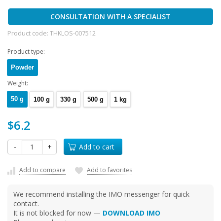
CONSULTATION WITH A SPECIALIST
Product code:
THKLOS-007512
Product type:
Powder
Weight:
50 g
100 g
330 g
500 g
1 kg
$6.2
-
+
Add to cart
Add to compare
Add to favorites
We recommend installing the IMO messenger for quick
contact.
It is not blocked for now —
DOWNLOAD IMO