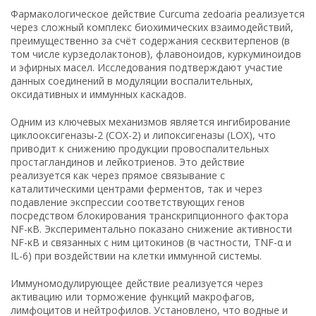
Фармакологическое действие Curcuma zedoaria реализуется
через сложный комплекс биохимических взаимодействий,
преимущественно за счёт содержания сесквитерпенов (в
том числе курзедолактонов), флавоноидов, куркуминоидов
и эфирных масел. Исследования подтверждают участие
данных соединений в модуляции воспалительных,
оксидативных и иммунных каскадов.
Одним из ключевых механизмов является ингибирование
циклооксигеназы-2 (COX-2) и липоксигеназы (LOX), что
приводит к снижению продукции провоспалительных
простагландинов и лейкотриенов. Это действие
реализуется как через прямое связывание с
каталитическими центрами ферментов, так и через
подавление экспрессии соответствующих генов
посредством блокирования транскрипционного фактора
NF-κB. Экспериментально показано снижение активности
NF-κB и связанных с ним цитокинов (в частности, TNF-α и
IL-6) при воздействии на клетки иммунной системы.
Иммуномодулирующее действие реализуется через
активацию или торможение функций макрофагов,
лимфоцитов и нейтрофилов. Установлено, что водные и