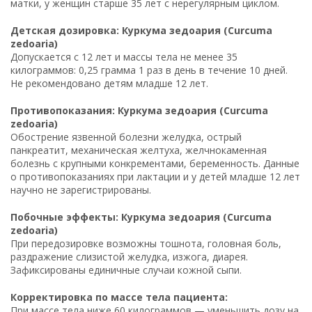
матки, у женщин старше 35 лет с нерегулярным циклом.
Детская дозировка: Куркума зедоария (Curcuma
zedoaria)
Допускается с 12 лет и массы тела не менее 35
килограммов: 0,25 грамма 1 раз в день в течение 10 дней.
Не рекомендовано детям младше 12 лет.
Противопоказания: Куркума зедоария (Curcuma
zedoaria)
Обострение язвенной болезни желудка, острый
панкреатит, механическая желтуха, желчнокаменная
болезнь с крупными конкрементами, беременность. Данные
о противопоказаниях при лактации и у детей младше 12 лет
научно не зарегистрированы.
Побочные эффекты: Куркума зедоария (Curcuma
zedoaria)
При передозировке возможны тошнота, головная боль,
раздражение слизистой желудка, изжога, диарея.
Зафиксированы единичные случаи кожной сыпи.
Корректировка по массе тела пациента:
При массе тела ниже 60 килограммов — уменьшить дозу на