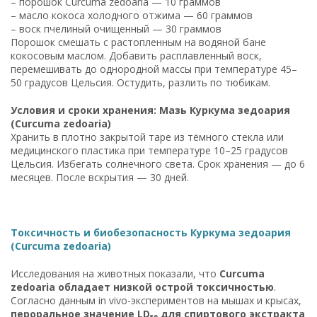
– порошок Curcuma zedoaria — 10 граммов
– масло кокоса холодного отжима — 60 граммов
– воск пчелиный очищенный — 30 граммов
Порошок смешать с растопленным на водяной бане
кокосовым маслом. Добавить расплавленный воск,
перемешивать до однородной массы при температуре 45–
50 градусов Цельсия. Остудить, разлить по тюбикам.
Условия и сроки хранения: Мазь Куркума зедоария
(Curcuma zedoaria)
Хранить в плотно закрытой таре из тёмного стекла или
медицинского пластика при температуре 10–25 градусов
Цельсия. Избегать солнечного света. Срок хранения — до 6
месяцев. После вскрытия — 30 дней.
Токсичность и биобезопасность Куркума зедоария
(Curcuma zedoaria)
Исследования на животных показали, что
Curcuma
zedoaria обладает низкой острой токсичностью
.
Согласно данным in vivo-экспериментов на мышах и крысах,
пероральное значение LD₅₀ для спиртового экстракта