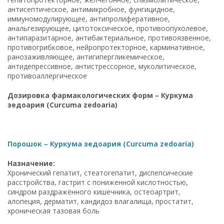
антисептическое, антимикробное, фунгицидное,
иммуномодулирующее, антипролиферативное,
анальгезирующее, цитотоксическое, противоопухолевое,
антипаразитарное, антибактериальное, противоязвенное,
противогрибковое, нейропротекторное, карминативное,
ранозаживляющее, антигипергликемическое,
антидепрессивное, антистрессорное, муколитическое,
противоаллергическое
Дозировка фармакологических форм – Куркума
зедоария (Curcuma zedoaria)
Порошок – Куркума зедоария (Curcuma zedoaria)
Назначение:
Хронический гепатит, стеатогепатит, диспепсические
расстройства, гастрит с пониженной кислотностью,
синдром раздражённого кишечника, остеоартрит,
алопеция, дерматит, кандидоз влагалища, простатит,
хроническая тазовая боль