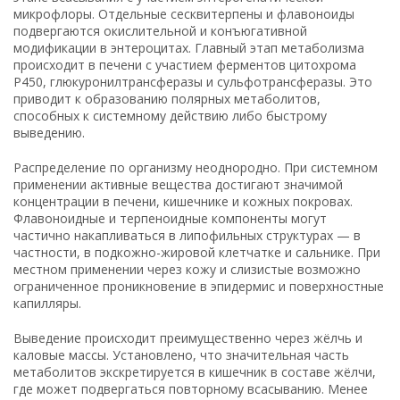
микрофлоры. Отдельные сесквитерпены и флавоноиды
подвергаются окислительной и конъюгативной
модификации в энтероцитах. Главный этап метаболизма
происходит в печени с участием ферментов цитохрома
P450, глюкуронилтрансферазы и сульфотрансферазы. Это
приводит к образованию полярных метаболитов,
способных к системному действию либо быстрому
выведению.
Распределение по организму неоднородно. При системном
применении активные вещества достигают значимой
концентрации в печени, кишечнике и кожных покровах.
Флавоноидные и терпеноидные компоненты могут
частично накапливаться в липофильных структурах — в
частности, в подкожно-жировой клетчатке и сальнике. При
местном применении через кожу и слизистые возможно
ограниченное проникновение в эпидермис и поверхностные
капилляры.
Выведение происходит преимущественно через жёлчь и
каловые массы. Установлено, что значительная часть
метаболитов экскретируется в кишечник в составе жёлчи,
где может подвергаться повторному всасыванию. Менее