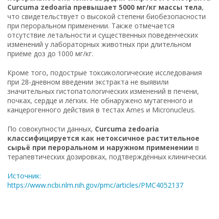
Curcuma zedoaria превышает 5000 мг/кг массы тела
,
что свидетельствует о высокой степени биобезопасности
при пероральном применении. Также отмечается
отсутствие летальности и существенных поведенческих
изменений у лабораторных животных при длительном
приёме доз до 1000 мг/кг.
Кроме того, подострые токсикологические исследования
при 28-дневном введении экстракта не выявили
значительных гистопатологических изменений в печени,
почках, сердце и лёгких. Не обнаружено мутагенного и
канцерогенного действия в тестах Ames и Micronucleus.
По совокупности данных,
Curcuma zedoaria
классифицируется как нетоксичное растительное
сырьё при пероральном и наружном применении
в
терапевтических дозировках, подтверждённых клинически.
Источник:
https://www.ncbi.nlm.nih.gov/pmc/articles/PMC4052137