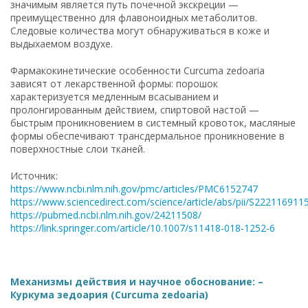
значимым является путь почечной экскреции —
преимущественно для флавоноидных метаболитов.
Следовые количества могут обнаруживаться в коже и
выдыхаемом воздухе.
Фармакокинетические особенности Curcuma zedoaria
зависят от лекарственной формы: порошок
характеризуется медленным всасыванием и
пролонгированным действием, спиртовой настой —
быстрым проникновением в системный кровоток, масляные
формы обеспечивают трансдермальное проникновение в
поверхностные слои тканей.
Источник:
https://www.ncbi.nlm.nih.gov/pmc/articles/PMC6152747
https://www.sciencedirect.com/science/article/abs/pii/S22211691
https://pubmed.ncbi.nlm.nih.gov/24211508/
https://link.springer.com/article/10.1007/s11418-018-1252-6
Механизмы действия и научное обоснование: –
Куркума зедоария (Curcuma zedoaria)