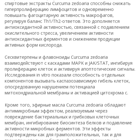
спиртовые экстракты Curcuma zedoaria способны снижать
гиперпролиферацию лимфоцитов и одновременно
повышать фагоцитарную активность макрофагов,
регулируя баланс Th1/Th2-ответов. Это дополняется
антиоксидантной активностью, связанной с подавлением
окислительного стресса, увеличением активности
антиоксидантных ферментов и снижением продукции
активных форм кислорода.
Сесквитерпены и флавоноиды Curcuma zedoaria
взаимодействуют с каскадами MAPK и JAK/STAT, ингибируя
пролиферацию клеток и активируя апоптотические сигналы.
Исследования in vitro показали способность отдельных
компонентов вызывать каспазозависимую гибель клеток,
опосредованную нарушением потенциала
митохондриальной мембраны и активацией цитохрома c.
Кроме того, эфирные масла Curcuma zedoaria обладают
антимикробным эффектом, реализуемым через
повреждение бактериальных и грибковых клеточных
мембран, ингибирование биосинтеза белков и подавление
активности микробных ферментов. Эти эффекты
подтверждены как для грамположительных, так и для