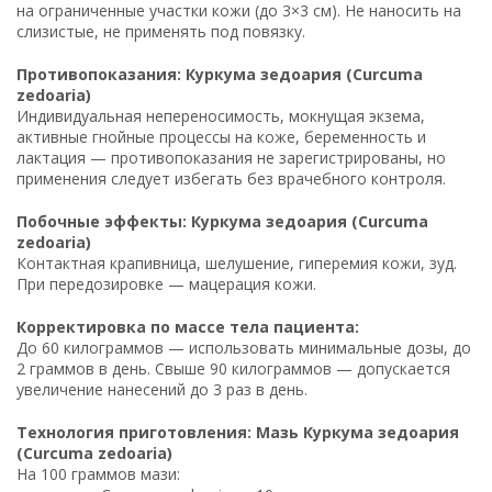
на ограниченные участки кожи (до 3×3 см). Не наносить на
слизистые, не применять под повязку.
Противопоказания: Куркума зедоария (Curcuma
zedoaria)
Индивидуальная непереносимость, мокнущая экзема,
активные гнойные процессы на коже, беременность и
лактация — противопоказания не зарегистрированы, но
применения следует избегать без врачебного контроля.
Побочные эффекты: Куркума зедоария (Curcuma
zedoaria)
Контактная крапивница, шелушение, гиперемия кожи, зуд.
При передозировке — мацерация кожи.
Корректировка по массе тела пациента:
До 60 килограммов — использовать минимальные дозы, до
2 граммов в день. Свыше 90 килограммов — допускается
увеличение нанесений до 3 раз в день.
Технология приготовления: Мазь Куркума зедоария
(Curcuma zedoaria)
На 100 граммов мази: