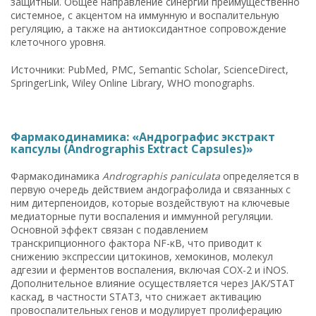
защитный. Общее направление синергии преимущественно
системное, с акцентом на иммунную и воспалительную
регуляцию, а также на антиоксидантное сопровождение
клеточного уровня.
Источники: PubMed, PMC, Semantic Scholar, ScienceDirect,
SpringerLink, Wiley Online Library, WHO monographs.
Фармакодинамика: «Андрографис экстракт
капсулы (Andrographis Extract Capsules)»
Фармакодинамика
Andrographis paniculata
определяется в
первую очередь действием андографолида и связанных с
ним дитерпеноидов, которые воздействуют на ключевые
медиаторные пути воспаления и иммунной регуляции.
Основной эффект связан с подавлением
транскрипционного фактора NF-κB, что приводит к
снижению экспрессии цитокинов, хемокинов, молекул
адгезии и ферментов воспаления, включая COX-2 и iNOS.
Дополнительное влияние осуществляется через JAK/STAT
каскад, в частности STAT3, что снижает активацию
провоспалительных генов и модулирует пролиферацию