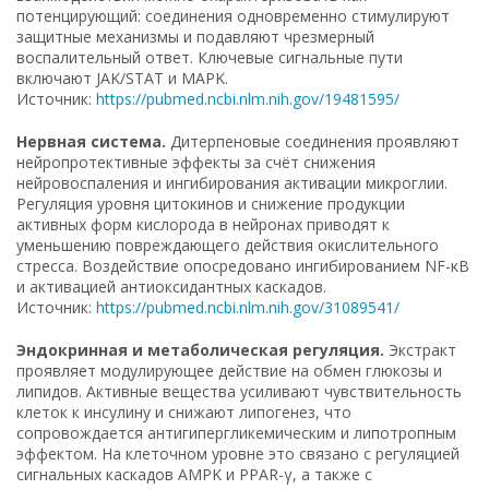
потенцирующий: соединения одновременно стимулируют
защитные механизмы и подавляют чрезмерный
воспалительный ответ. Ключевые сигнальные пути
включают JAK/STAT и MAPK.
Источник:
https://pubmed.ncbi.nlm.nih.gov/19481595/
Нервная система.
Дитерпеновые соединения проявляют
нейропротективные эффекты за счёт снижения
нейровоспаления и ингибирования активации микроглии.
Регуляция уровня цитокинов и снижение продукции
активных форм кислорода в нейронах приводят к
уменьшению повреждающего действия окислительного
стресса. Воздействие опосредовано ингибированием NF-κB
и активацией антиоксидантных каскадов.
Источник:
https://pubmed.ncbi.nlm.nih.gov/31089541/
Эндокринная и метаболическая регуляция.
Экстракт
проявляет модулирующее действие на обмен глюкозы и
липидов. Активные вещества усиливают чувствительность
клеток к инсулину и снижают липогенез, что
сопровождается антигипергликемическим и липотропным
эффектом. На клеточном уровне это связано с регуляцией
сигнальных каскадов AMPK и PPAR-γ, а также с