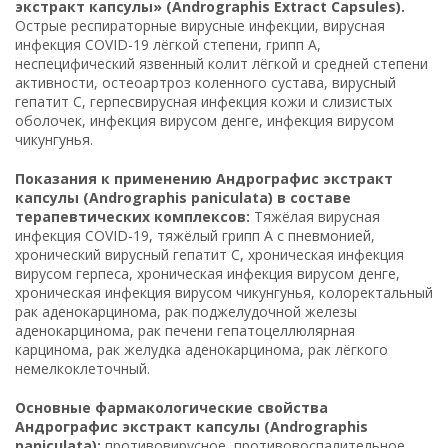
экстракт капсулы» (Andrographis Extract Capsules).
Острые респираторные вирусные инфекции, вирусная
инфекция COVID-19 лёгкой степени, грипп A,
неспецифический язвенный колит лёгкой и средней степени
активности, остеоартроз коленного сустава, вирусный
гепатит C, герпесвирусная инфекция кожи и слизистых
оболочек, инфекция вирусом денге, инфекция вирусом
чикунгунья.
Показания к применению Андрографис экстракт
капсулы (Andrographis paniculata) в составе
терапевтических комплексов:
Тяжёлая вирусная
инфекция COVID-19, тяжёлый грипп A с пневмонией,
хронический вирусный гепатит C, хроническая инфекция
вирусом герпеса, хроническая инфекция вирусом денге,
хроническая инфекция вирусом чикунгунья, колоректальный
рак аденокарцинома, рак поджелудочной железы
аденокарцинома, рак печени гепатоцеллюлярная
карцинома, рак желудка аденокарцинома, рак лёгкого
немелкоклеточный.
Основные фармакологические свойства
Андрографис экстракт капсулы (Andrographis
paniculata):
противовирусное, противовоспалительное,