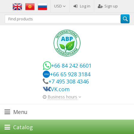
USD
Log in
Sign up
+66 84 242 6601
+66 65 928 3184
imo
+7 495 308 4346
VK.com
Business hours
Menu
Catalog