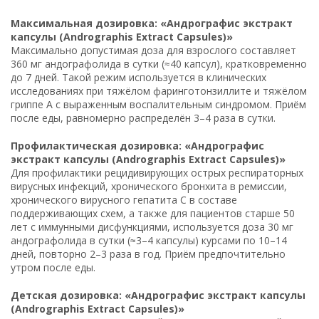
Максимальная дозировка: «Андрографис экстракт
капсулы (Andrographis Extract Capsules)»
Максимально допустимая доза для взрослого составляет
360 мг андографолида в сутки (≈40 капсул), кратковременно
до 7 дней. Такой режим используется в клинических
исследованиях при тяжёлом фаринготонзиллите и тяжёлом
гриппе A с выраженным воспалительным синдромом. Приём
после еды, равномерно распределён 3–4 раза в сутки.
Профилактическая дозировка: «Андрографис
экстракт капсулы (Andrographis Extract Capsules)»
Для профилактики рецидивирующих острых респираторных
вирусных инфекций, хронического бронхита в ремиссии,
хронического вирусного гепатита C в составе
поддерживающих схем, а также для пациентов старше 50
лет с иммунными дисфункциями, используется доза 30 мг
андографолида в сутки (≈3–4 капсулы) курсами по 10–14
дней, повторно 2–3 раза в год. Приём предпочтительно
утром после еды.
Детская дозировка: «Андрографис экстракт капсулы
(Andrographis Extract Capsules)»