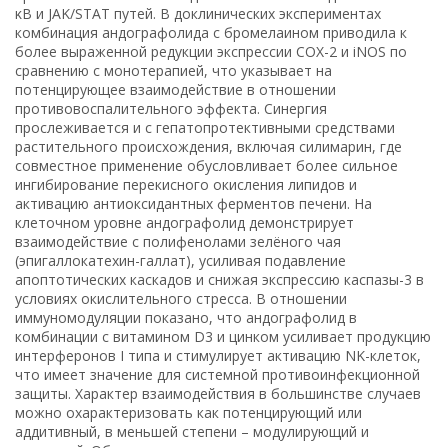
κB и JAK/STAT путей. В доклинических экспериментах
комбинация андографолида с бромелаином приводила к
более выраженной редукции экспрессии COX-2 и iNOS по
сравнению с монотерапией, что указывает на
потенцирующее взаимодействие в отношении
противовоспалительного эффекта. Синергия
прослеживается и с гепатопротективными средствами
растительного происхождения, включая силимарин, где
совместное применение обусловливает более сильное
ингибирование перекисного окисления липидов и
активацию антиоксидантных ферментов печени. На
клеточном уровне андографолид демонстрирует
взаимодействие с полифенолами зелёного чая
(эпигаллокатехин-галлат), усиливая подавление
апоптотических каскадов и снижая экспрессию каспазы-3 в
условиях окислительного стресса. В отношении
иммуномодуляции показано, что андографолид в
комбинации с витамином D3 и цинком усиливает продукцию
интерферонов I типа и стимулирует активацию NK-клеток,
что имеет значение для системной противоинфекционной
защиты. Характер взаимодействия в большинстве случаев
можно охарактеризовать как потенцирующий или
аддитивный, в меньшей степени – модулирующий и