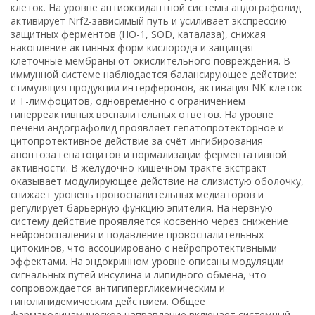
клеток. На уровне антиоксидантной системы андографолид
активирует Nrf2-зависимый путь и усиливает экспрессию
защитных ферментов (HO-1, SOD, каталаза), снижая
накопление активных форм кислорода и защищая
клеточные мембраны от окислительного повреждения. В
иммунной системе наблюдается балансирующее действие:
стимуляция продукции интерферонов, активация NK-клеток
и Т-лимфоцитов, одновременно с ограничением
гиперреактивных воспалительных ответов. На уровне
печени андографолид проявляет гепатопротекторное и
цитопротективное действие за счёт ингибирования
апоптоза гепатоцитов и нормализации ферментативной
активности. В желудочно-кишечном тракте экстракт
оказывает модулирующее действие на слизистую оболочку,
снижает уровень провоспалительных медиаторов и
регулирует барьерную функцию эпителия. На нервную
систему действие проявляется косвенно через снижение
нейровоспаления и подавление провоспалительных
цитокинов, что ассоциировано с нейропротективными
эффектами. На эндокринном уровне описаны модуляции
сигнальных путей инсулина и липидного обмена, что
сопровождается антигипергликемическим и
гиполипидемическим действием. Общее
фармакодинамическое направление включает системный