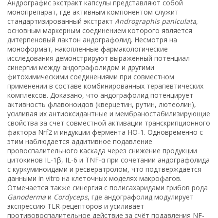
Андрографис экстракт капсулы представляют собой
монопрепарат, где активным компонентом служит
стандартизированный экстракт
Andrographis paniculata
,
основным маркерным соединением которого является
дитерпеновый лактон андографолид. Несмотря на
моноформат, накопленные фармакологические
исследования демонстрируют выраженный потенциал
синергии между андографолидом и другими
фитохимическими соединениями при совместном
применении в составе комбинированных терапевтических
комплексов. Доказано, что андографолид потенцирует
активность флавоноидов (кверцетин, рутин, лютеолин),
усиливая их антиоксидантные и мембраностабилизирующие
свойства за счёт совместной активации транскрипционного
фактора Nrf2 и индукции фермента HO-1. Одновременно с
этим наблюдается аддитивное подавление
провоспалительного каскада через снижение продукции
цитокинов IL-1β, IL-6 и TNF-α при сочетании андографолида
с куркуминоидами и ресвератролом, что подтверждается
данными in vitro на клеточных моделях макрофагов.
Отмечается также синергия с полисахаридами грибов рода
Ganoderma
и
Cordyceps
, где андографолид модулирует
экспрессию TLR-рецепторов и усиливает
противовоспалительное действие за счёт подавления NF-