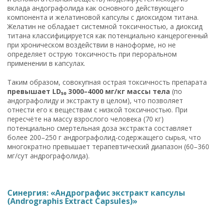
вклада андографолида как основного действующего
компонента и желатиновой капсулы с диоксидом титана.
Желатин не обладает системной токсичностью, а диоксид
титана классифицируется как потенциально канцерогенный
при хроническом воздействии в наноформе, но не
определяет острую токсичность при пероральном
применении в капсулах.
Таким образом, совокупная острая токсичность препарата
превышает LD₅₀ 3000–4000 мг/кг массы тела
(по
андографолиду и экстракту в целом), что позволяет
отнести его к веществам с низкой токсичностью. При
пересчёте на массу взрослого человека (70 кг)
потенциально смертельная доза экстракта составляет
более 200–250 г андрографолид-содержащего сырья, что
многократно превышает терапевтический диапазон (60–360
мг/сут андрографолида).
Синергия: «Андрографис экстракт капсулы
(Andrographis Extract Capsules)»