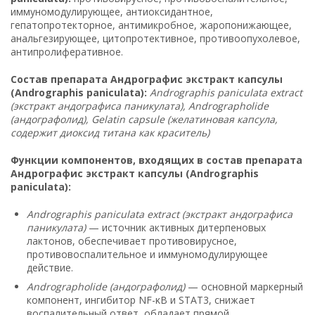
иммуномодулирующее, антиоксидантное,
гепатопротекторное, антимикробное, жаропонижающее,
анальгезирующее, цитопротективное, противоопухолевое,
антипролиферативное.
Состав препарата Андрографис экстракт капсулы
(Andrographis paniculata):
Andrographis paniculata extract
(экстракт андографиса паникулата), Andrographolide
(андографолид), Gelatin capsule (желатиновая капсула,
содержит диоксид титана как краситель)
Функции компонентов, входящих в состав препарата
Андрографис экстракт капсулы (Andrographis
paniculata):
Andrographis paniculata extract (экстракт андографиса
паникулата)
— источник активных дитерпеновых
лактонов, обеспечивает противовирусное,
противовоспалительное и иммуномодулирующее
действие.
Andrographolide (андографолид)
— основной маркерный
компонент, ингибитор NF-κB и STAT3, снижает
воспалительный ответ, обладает прямой