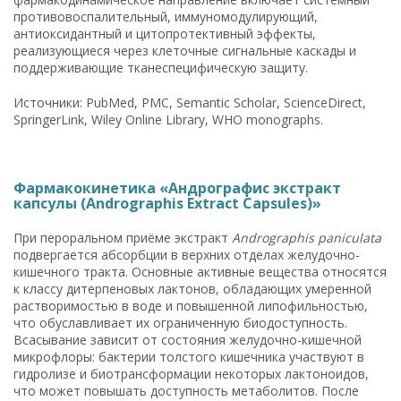
противовоспалительный, иммуномодулирующий,
антиоксидантный и цитопротективный эффекты,
реализующиеся через клеточные сигнальные каскады и
поддерживающие тканеспецифическую защиту.
Источники: PubMed, PMC, Semantic Scholar, ScienceDirect,
SpringerLink, Wiley Online Library, WHO monographs.
Фармакокинетика «Андрографис экстракт
капсулы (Andrographis Extract Capsules)»
При пероральном приёме экстракт
Andrographis paniculata
подвергается абсорбции в верхних отделах желудочно-
кишечного тракта. Основные активные вещества относятся
к классу дитерпеновых лактонов, обладающих умеренной
растворимостью в воде и повышенной липофильностью,
что обуславливает их ограниченную биодоступность.
Всасывание зависит от состояния желудочно-кишечной
микрофлоры: бактерии толстого кишечника участвуют в
гидролизе и биотрансформации некоторых лактоноидов,
что может повышать доступность метаболитов. После