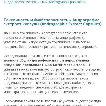
Андрографис метельчатый-Andrographis paniculata
Токсичность и биобезопасность – Андрографис
экстракт капсулы (Andrographis Extract Capsules)
Данные о токсичности Andrographis paniculata и его
основного активного компонента андографолида
указывают на низкую острую токсичность и высокий
профиль безопасности при терапевтических дозировках.
Исследования на мышах и крысах показывают, что
значение
LD₅₀ андографолида при пероральном
введении превышает 4000 мг/кг массы тела
, что
указывает на крайне низкую острую токсичность. В водных
и этанольных экстрактах Andrographis paniculata значения
LD₅₀ также превышают 3000 мг/кг при пероральном
введении у животных. Смертельные дозы наблюдались
лишь при введении сверхвысоких доз экстракта,
многократно превышающих терапевтические.
Совокупная токсичность капсулы (с учётом андографолида
и вспомогательных веществ) моделируется исходя из