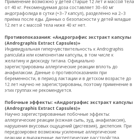
Применение возможно у детей старше 12 лет и массой тела
от 40 кг. Рекомендуемая доза составляет 30–60 мг
андографолида в сутки (≈3–7 капсул), разделённо на 2–3
приёма после еды. Данных о безопасности у детей младше
12 лет и с массой тела ниже 40 кг нет.
Противопоказания: «Андрографис экстракт капсулы
(Andrographis Extract Capsules)»
Индивидуальная гиперчувствительность к Andrographis
paniculata или компонентам капсулы, в том числе к
желатину и диоксиду титана. Официально
зарегистрированы аллергические реакции вплоть до
анафилаксии. Данные о противопоказаниях при
беременности, в период лактации и в детском возрасте до
12 лет научно не зарегистрированы, поэтому применение в
этих группах не рекомендуется.
Побочные эффекты: «Андрографис экстракт капсулы
(Andrographis Extract Capsules)»
Научно зарегистрированные побочные эффекты:
аллергические реакции (кожная сыпь, зуд, анафилаксия),
нарушения вкусовых ощущений (дисгевзия), диспепсия. При
передозировке возможны усиленные аллергические
реакции и выраженные диспептические расстройства.