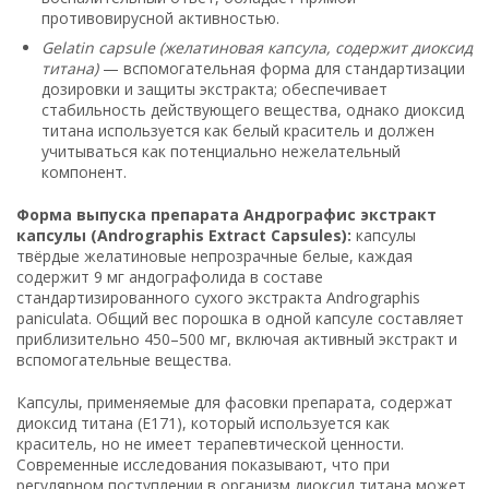
противовирусной активностью.
Gelatin capsule (желатиновая капсула, содержит диоксид
титана)
— вспомогательная форма для стандартизации
дозировки и защиты экстракта; обеспечивает
стабильность действующего вещества, однако диоксид
титана используется как белый краситель и должен
учитываться как потенциально нежелательный
компонент.
Форма выпуска препарата Андрографис экстракт
капсулы (Andrographis Extract Capsules):
капсулы
твёрдые желатиновые непрозрачные белые, каждая
содержит 9 мг андографолида в составе
стандартизированного сухого экстракта Andrographis
paniculata. Общий вес порошка в одной капсуле составляет
приблизительно 450–500 мг, включая активный экстракт и
вспомогательные вещества.
Капсулы, применяемые для фасовки препарата, содержат
диоксид титана (E171), который используется как
краситель, но не имеет терапевтической ценности.
Современные исследования показывают, что при
регулярном поступлении в организм диоксид титана может