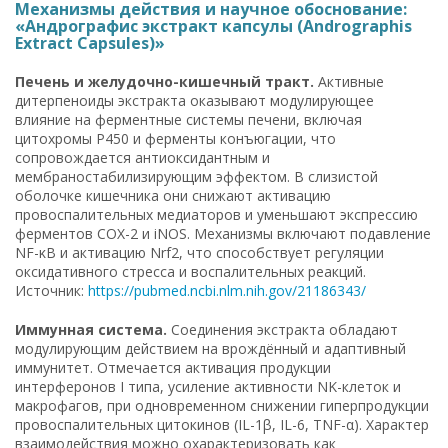
Механизмы действия и научное обоснование:
«Андрографис экстракт капсулы (Andrographis
Extract Capsules)»
Печень и желудочно-кишечный тракт.
Активные
дитерпеноиды экстракта оказывают модулирующее
влияние на ферментные системы печени, включая
цитохромы P450 и ферменты конъюгации, что
сопровождается антиоксидантным и
мембраностабилизирующим эффектом. В слизистой
оболочке кишечника они снижают активацию
провоспалительных медиаторов и уменьшают экспрессию
ферментов COX-2 и iNOS. Механизмы включают подавление
NF-κB и активацию Nrf2, что способствует регуляции
оксидативного стресса и воспалительных реакций.
Источник:
https://pubmed.ncbi.nlm.nih.gov/21186343/
Иммунная система.
Соединения экстракта обладают
модулирующим действием на врождённый и адаптивный
иммунитет. Отмечается активация продукции
интерферонов I типа, усиление активности NK-клеток и
макрофагов, при одновременном снижении гиперпродукции
провоспалительных цитокинов (IL-1β, IL-6, TNF-α). Характер
взаимодействия можно охарактеризовать как