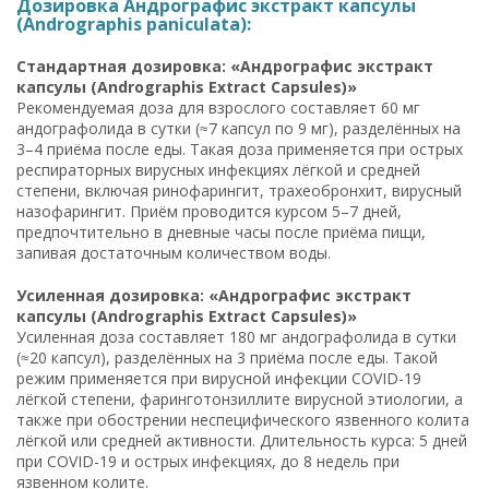
Дозировка Андрографис экстракт капсулы
(Andrographis paniculata):
Стандартная дозировка: «Андрографис экстракт
капсулы (Andrographis Extract Capsules)»
Рекомендуемая доза для взрослого составляет 60 мг
андографолида в сутки (≈7 капсул по 9 мг), разделённых на
3–4 приёма после еды. Такая доза применяется при острых
респираторных вирусных инфекциях лёгкой и средней
степени, включая ринофарингит, трахеобронхит, вирусный
назофарингит. Приём проводится курсом 5–7 дней,
предпочтительно в дневные часы после приёма пищи,
запивая достаточным количеством воды.
Усиленная дозировка: «Андрографис экстракт
капсулы (Andrographis Extract Capsules)»
Усиленная доза составляет 180 мг андографолида в сутки
(≈20 капсул), разделённых на 3 приёма после еды. Такой
режим применяется при вирусной инфекции COVID-19
лёгкой степени, фаринготонзиллите вирусной этиологии, а
также при обострении неспецифического язвенного колита
лёгкой или средней активности. Длительность курса: 5 дней
при COVID-19 и острых инфекциях, до 8 недель при
язвенном колите.