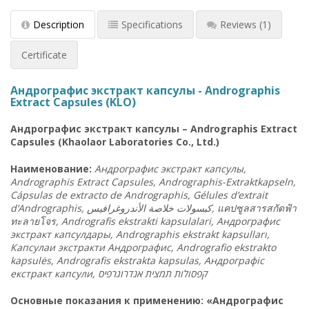
Description
Specifications
Reviews
(1)
Certificate
Андрографис экстракт капсулы - Andrographis
Extract Capsules (KLO)
Андрографис экстракт капсулы – Andrographis Extract
Capsules (Khaolaor Laboratories Co., Ltd.)
Наименование:
Андрографис экстракт капсулы,
Andrographis Extract Capsules, Andrographis-Extraktkapseln,
Cápsulas de extracto de Andrographis, Gélules d’extrait
d’Andrographis, كبسولات خلاصة الأندروغرافيس,
แคปซูลสารสกัดฟ้า
ทะลายโจร
, Andrografis ekstrakti kapsulalari, Андрографис
экстракт капсулдары, Andrographis ekstrakt kapsulları,
Капсулаи экстракти Андрографис, Andrografio ekstrakto
kapsulės, Andrografis ekstrakta kapsulas, Андрографіс
екстракт капсули, קפסולות תמצית אנדרוגרפיס
Основные показания к применению: «Андрографис