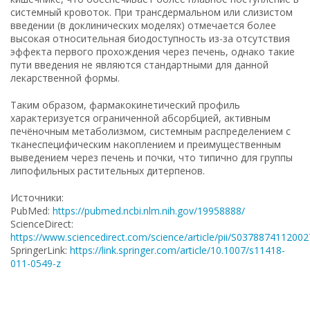
системный кровоток. При трансдермальном или слизистом
введении (в доклинических моделях) отмечается более
высокая относительная биодоступность из-за отсутствия
эффекта первого прохождения через печень, однако такие
пути введения не являются стандартными для данной
лекарственной формы.
Таким образом, фармакокинетический профиль
характеризуется ограниченной абсорбцией, активным
печёночным метаболизмом, системным распределением с
тканеспецифическим накоплением и преимущественным
выведением через печень и почки, что типично для группы
липофильных растительных дитерпенов.
Источники:
PubMed:
https://pubmed.ncbi.nlm.nih.gov/19958888/
ScienceDirect:
https://www.sciencedirect.com/science/article/pii/S037887411200
SpringerLink:
https://link.springer.com/article/10.1007/s11418-
011-0549-z