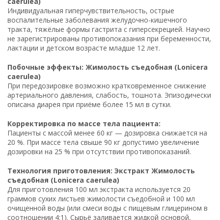
caerulea)
Индивидуальная гиперчувствительность, острые
воспалительные заболевания желудочно-кишечного
тракта, тяжёлые формы гастрита с гиперсекрецией. Научно
не зарегистрированы противопоказания при беременности,
лактации и детском возрасте младше 12 лет.
Побочные эффекты: Жимолость съедобная (Lonicera
caerulea)
При передозировке возможно кратковременное снижение
артериального давления, слабость, тошнота. Эпизодически
описана диарея при приёме более 15 мл в сутки.
Корректировка по массе тела пациента:
Пациенты с массой менее 60 кг — дозировка снижается на
20 %. При массе тела свыше 90 кг допустимо увеличение
дозировки на 25 % при отсутствии противопоказаний.
Технология приготовления: Экстракт Жимолость
съедобная (Lonicera caerulea)
Для приготовления 100 мл экстракта используется 20
граммов сухих листьев жимолости съедобной и 100 мл
очищенной воды (или смеси воды с пищевым глицерином в
соотношении 4:1). Сырьё заливается жидкой основой,