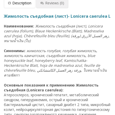
Description
Reviews
(0)
Жимолость съедобная (лист)- Lonicera caerulea L
Наименование:
Жимолость съедобная (лист), Lonicera
caerulea (folium), Blaue Heckenkirsche (Blatt), Madreselva
azul (hoja), Chèvrefeuille bleu (feuille),
ورقة
(
الأزرق
العسل
زهر
),
หนามน้ำเงิน (ใบ)
Синонимы:
жимолость голубая, голубая жимолость,
жимолость камчатская, съедобная жимолость, blue
honeysuckle leaf, honeyberry leaf, Kamtschatka-
Heckenkirsche Blatt, hoja de madreselva azul, feuille de
chèvrefeuille bleu, ورقة زهر العسل الكامتشاتكي,
ใบหนามน้ำเงิน
คามชัตกา
Основные показания к применению Жимолость
съедобная (Lonicera caerulea):
Атеросклероз, хронический гепатит, метаболический
синдром, гиперурикемия, острый и хронический
бактериальный цистит, сахарный диабет 2 типа, микробный
колит, нейроциркуляторная дистония по гипертоническому
типу, синдром раздражённого кишечника, ожирение