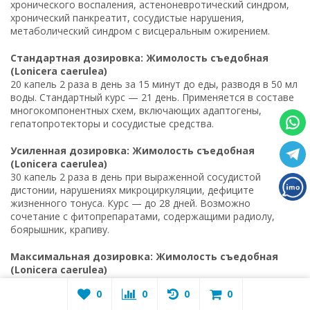
хронического воспаления, астеноневротический синдром,
хронический панкреатит, сосудистые нарушения,
метаболический синдром с висцеральным ожирением.
Стандартная дозировка: Жимолость съедобная
(Lonicera caerulea)
20 капель 2 раза в день за 15 минут до еды, разводя в 50 мл
воды. Стандартный курс — 21 день. Применяется в составе
многокомпонентных схем, включающих адаптогены,
гепатопротекторы и сосудистые средства.
Усиленная дозировка: Жимолость съедобная
(Lonicera caerulea)
30 капель 2 раза в день при выраженной сосудистой
дистонии, нарушениях микроциркуляции, дефиците
жизненного тонуса. Курс — до 28 дней. Возможно
сочетание с фитопрепаратами, содержащими радиолу,
боярышник, крапиву.
Максимальная дозировка: Жимолость съедобная
(Lonicera caerulea)
40 капель 3 раза в день допустимо при тяжёлых
0
0
0
0
метаболических нарушениях, снижении мозгового
кровотока, ангиопатии сетчатки, выраженной