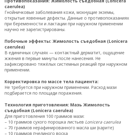
Противопоказания: Жимолость съедобная (Lonicera
caerulea)
Гнойничковые заболевания кожи, мокнущие экземы,
открытые язвенные дефекты. Данные о противопоказаниях
при беременности и лактации при наружном применении
научно не зарегистрированы.
Побочные эффекты: Жимолость съедобная (Lonicera
caerulea)
В единичных случаях — контактный дерматит, ощущение
жжения в первые минуты после нанесения. Не
зафиксировано тяжёлых системных реакций при наружном
применении.
Корректировка по массе тела пациента:
Не требуется при наружном применении. Расход мази
подбирается по площади поражения.
Технология приготовления: Мазь Жимолость
съедобная (Lonicera caerulea)
Для приготовления 100 граммов мази:
– 10 граммов сухого порошка листьев
Lonicera caerulea
– 70 граммов нерафинированного масла ши (карите)
– 10 граммов пчелиного воска