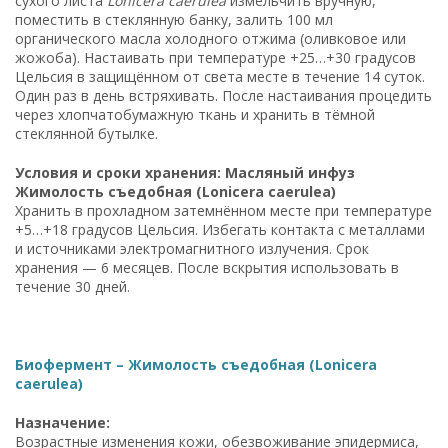
сухого листа
Lonicera caerulea
измельчить вручную,
поместить в стеклянную банку, залить 100 мл
органического масла холодного отжима (оливковое или
жожоба). Настаивать при температуре +25…+30 градусов
Цельсия в защищённом от света месте в течение 14 суток.
Один раз в день встряхивать. После настаивания процедить
через хлопчатобумажную ткань и хранить в тёмной
стеклянной бутылке.
Условия и сроки хранения: Масляный инфуз
Жимолость съедобная (Lonicera caerulea)
Хранить в прохладном затемнённом месте при температуре
+5…+18 градусов Цельсия. Избегать контакта с металлами
и источниками электромагнитного излучения. Срок
хранения — 6 месяцев. После вскрытия использовать в
течение 30 дней.
Биофермент – Жимолость съедобная (Lonicera
caerulea)
Назначение:
Возрастные изменения кожи, обезвоживание эпидермиса,