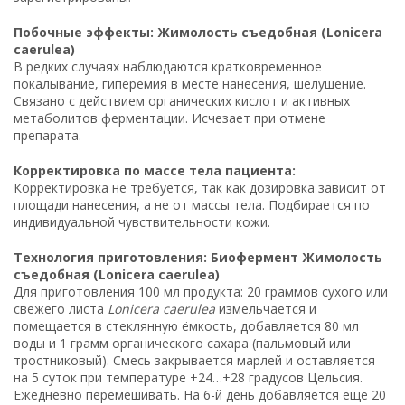
Побочные эффекты: Жимолость съедобная (Lonicera
caerulea)
В редких случаях наблюдаются кратковременное
покалывание, гиперемия в месте нанесения, шелушение.
Связано с действием органических кислот и активных
метаболитов ферментации. Исчезает при отмене
препарата.
Корректировка по массе тела пациента:
Корректировка не требуется, так как дозировка зависит от
площади нанесения, а не от массы тела. Подбирается по
индивидуальной чувствительности кожи.
Технология приготовления: Биофермент Жимолость
съедобная (Lonicera caerulea)
Для приготовления 100 мл продукта: 20 граммов сухого или
свежего листа
Lonicera caerulea
измельчается и
помещается в стеклянную ёмкость, добавляется 80 мл
воды и 1 грамм органического сахара (пальмовый или
тростниковый). Смесь закрывается марлей и оставляется
на 5 суток при температуре +24…+28 градусов Цельсия.
Ежедневно перемешивать. На 6-й день добавляется ещё 20