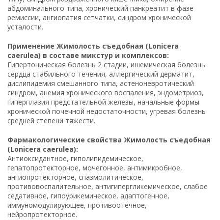
абдоминального типа, хронический панкреатит в фазе
ремиссии, ангиопатия сетчатки, синдром хронической
усталости.
Применение Жимолость съедобная (Lonicera
caerulea) в составе микстур и комплексов:
Гипертоническая болезнь 2 стадии, ишемическая болезнь
сердца стабильного течения, аллергический дерматит,
дислипидемия смешанного типа, астеноневротический
синдром, анемия хронического воспаления, эндометриоз,
гиперплазия предстательной железы, начальные формы
хронической почечной недостаточности, угревая болезнь
средней степени тяжести.
Фармакологические свойства Жимолость съедобная
(Lonicera caerulea):
Антиоксидантное, гиполипидемическое,
гепатопротекторное, мочегонное, антимикробное,
ангиопротекторное, спазмолитическое,
противовоспалительное, антигипергликемическое, слабое
седативное, гипоурикемическое, адаптогенное,
иммуномодулирующее, противоотёчное,
нейропротекторное.