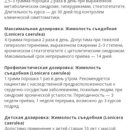
2,5–3 грамма порошка 2 раза в день при выраженном
метаболическом синдроме, гиперурикемии, стеатогепатите.
Длительность курса — до 30 дней под контролем
клинической симптоматики.
Максимальная дозировка: Жимолость съедобная
(Lonicera caerulea)
4 грамма порошка 2 раза в день. Допустима при тяжёлой
гиперхолестеринемии, выраженном ожирении 2–3 степени,
хроническом стеатогепатите с цитолитическим синдромом.
Максимальный срок непрерывного приёма — 14 дней.
Профилактическая дозировка: Жимолость
съедобная (Lonicera caerulea)
1 грамм порошка 1 раз в день утром. Рекомендуется
пациентам с наследственной предрасположенностью к
сердечно-сосудистым заболеваниям, пожилым людям, при
синдроме хронической усталости. Периодичность — 3
недели приёма, 1 неделя перерыва, возможно до 3 курсов
подряд.
Детская дозировка: Жимолость съедобная (Lonicera
caerulea)
Допустимо применение у детей старше 10 лет с массой