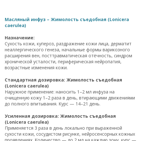
Масляный инфуз – Жимолость съедобная (Lonicera
caerulea)
Назначение:
Сухость кожи, купероз, раздражение кожи лица, дерматит
неаллергического генеза, начальные формы варикозного
расширения вен, посттравматическая отёчность, синдром
хронической усталости, периферическая нейропатия,
возрастные изменения кожи.
Стандартная дозировка: Жимолость съедобная
(Lonicera caerulea)
Наружное применение: наносить 1–2 мл инфуза на
очищенную кожу 1–2 раза в день, втирающими движениями
до полного впитывания. Курс — 14–21 день.
Усиленная дозировка: Жимолость съедобная
(Lonicera caerulea)
Применяется 3 раза в день локально при выраженной
сухости кожи, сосудистом рисунке, нейросенсорных кожных
проявлениях. Количество — до 2 мл на каждую зону, курс —