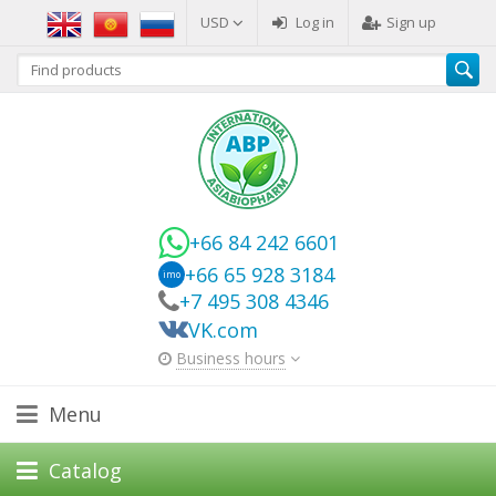
USD
Log in
Sign up
+66 84 242 6601
+66 65 928 3184
imo
+7 495 308 4346
VK.com
Business hours
Menu
Catalog