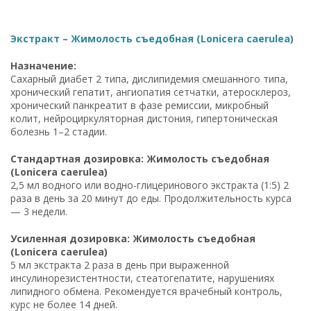
Экстракт – Жимолость съедобная (Lonicera caerulea)
Назначение:
Сахарный диабет 2 типа, дислипидемия смешанного типа,
хронический гепатит, ангиопатия сетчатки, атеросклероз,
хронический панкреатит в фазе ремиссии, микробный
колит, нейроциркуляторная дистония, гипертоническая
болезнь 1–2 стадии.
Стандартная дозировка: Жимолость съедобная
(Lonicera caerulea)
2,5 мл водного или водно-глицеринового экстракта (1:5) 2
раза в день за 20 минут до еды. Продолжительность курса
— 3 недели.
Усиленная дозировка: Жимолость съедобная
(Lonicera caerulea)
5 мл экстракта 2 раза в день при выраженной
инсулинорезистентности, стеатогепатите, нарушениях
липидного обмена. Рекомендуется врачебный контроль,
курс не более 14 дней.