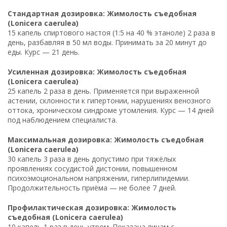
Стандартная дозировка: Жимолость съедобная
(Lonicera caerulea)
15 капель спиртового настоя (1:5 на 40 % этаноле) 2 раза в
день, разбавляя в 50 мл воды. Принимать за 20 минут до
еды. Курс — 21 день.
Усиленная дозировка: Жимолость съедобная
(Lonicera caerulea)
25 капель 2 раза в день. Применяется при выраженной
астении, склонности к гипертонии, нарушениях венозного
оттока, хроническом синдроме утомления. Курс — 14 дней
под наблюдением специалиста.
Максимальная дозировка: Жимолость съедобная
(Lonicera caerulea)
30 капель 3 раза в день допустимо при тяжёлых
проявлениях сосудистой дистонии, повышенном
психоэмоциональном напряжении, гиперлипидемии.
Продолжительность приёма — не более 7 дней.
Профилактическая дозировка: Жимолость
съедобная (Lonicera caerulea)
10 капель 1 раз в день утром. Показана лицам с