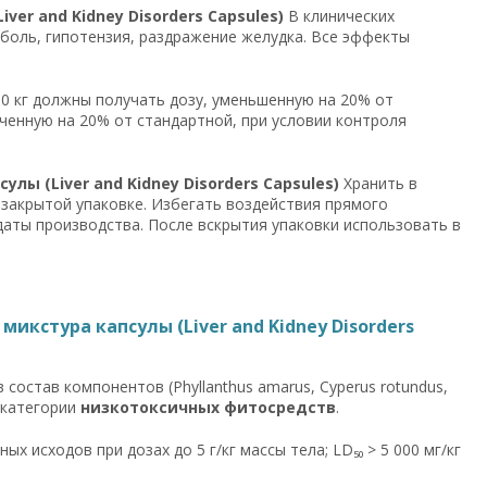
er and Kidney Disorders Capsules)
В клинических
 боль, гипотензия, раздражение желудка. Все эффекты
0 кг должны получать дозу, уменьшенную на 20% от
иченную на 20% от стандартной, при условии контроля
лы (Liver and Kidney Disorders Capsules)
Хранить в
 закрытой упаковке. Избегать воздействия прямого
 даты производства. После вскрытия упаковки использовать в
икстура капсулы (Liver and Kidney Disorders
остав компонентов (Phyllanthus amarus, Cyperus rotundus,
 к категории
низкотоксичных фитосредств
.
х исходов при дозах до 5 г/кг массы тела; LD₅₀ > 5 000 мг/кг