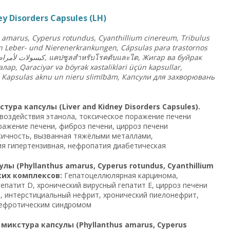
 Disorders Capsules (LH)
 amarus, Cyperus rotundus, Cyanthillium cinereum, Tribulus
gen Leber- und Nierenerkrankungen, Cápsulas para trastornos
لأمرا
كبسولات
,
แคปซูลสำหรับโรคตับและไต
,
Жигар
ва
буйрак
алар
, Qaraciyər və böyrək xəstəlikləri üçün kapsullar,
s, Kapsulas aknu un nieru slimībām,
Капсули
для
захворювань
ра капсулы (Liver and Kidney Disorders Capsules).
 воздействия этанола, токсическое поражение печени
ажение печени, фиброз печени, цирроз печени
сичность, вызванная тяжёлыми металлами,
я гипертензивная, нефропатия диабетическая
 (Phyllanthus amarus, Cyperus rotundus, Cyanthillium
ских комплексов:
Гепатоцеллюлярная карцинома,
епатит D, хронический вирусный гепатит E, цирроз печени
, интерстициальный нефрит, хронический пиелонефрит,
нефротическим синдромом
икстура капсулы (Phyllanthus amarus, Cyperus