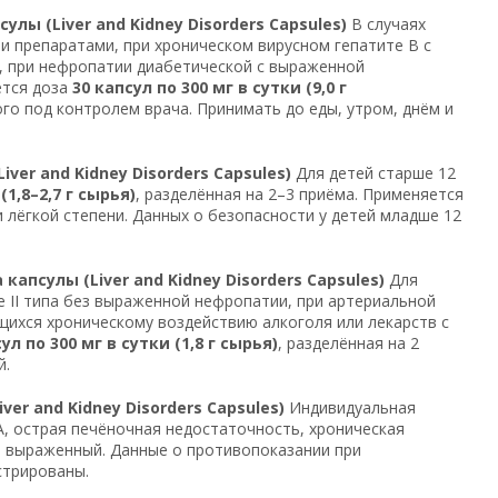
ы (Liver and Kidney Disorders Capsules)
В случаях
 препаратами, при хроническом вирусном гепатите B с
, при нефропатии диабетической с выраженной
ется доза
30 капсул по 300 мг в сутки (9,0 г
ого под контролем врача. Принимать до еды, утром, днём и
er and Kidney Disorders Capsules)
Для детей старше 12
(1,8–2,7 г сырья)
, разделённая на 2–3 приёма. Применяется
 лёгкой степени. Данных о безопасности у детей младше 12
псулы (Liver and Kidney Disorders Capsules)
Для
е II типа без выраженной нефропатии, при артериальной
ющихся хроническому воздействию алкоголя или лекарств с
ул по 300 мг в сутки (1,8 г сырья)
, разделённая на 2
й.
r and Kidney Disorders Capsules)
Индивидуальная
A, острая печёночная недостаточность, хроническая
з выраженный. Данные о противопоказании при
стрированы.