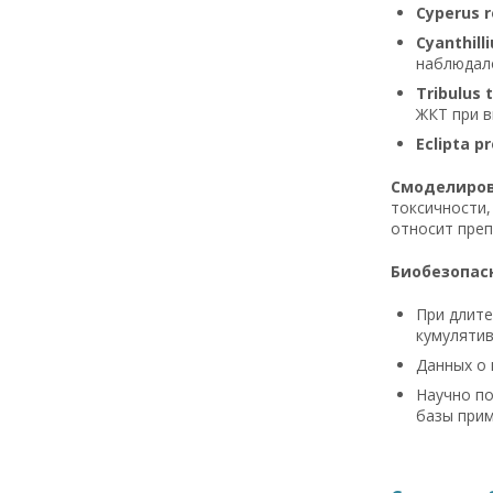
Cyperus 
Cyanthill
наблюдалос
Tribulus t
ЖКТ при в
Eclipta p
Смоделиров
токсичности,
относит преп
Биобезопас
При длите
кумулятив
Данных о 
Научно по
базы прим