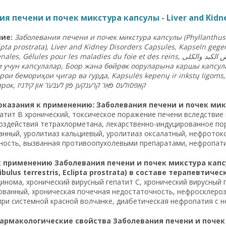
я печени и почек микстура капсулы - Liver and Kidney
ние
:
Заболевания
печени
и
почек
микстура
капсулы
(Phyllanthus
clipta prostrata), Liver and Kidney Disorders Capsules, Kapseln ge
nales, Gélules pour les maladies du foie et des reins,
والكلى
الكبد
ض
и
учун
капсулалар
,
Боор
жана
бөйрөк
ооруларына
каршы
капсул
рои
бемориҳои
ҷигар
ва
гурда
, Kapsulės kepenų ir inkstų ligom
ирок
,
ז
קידני
און
לעבער
פֿון
קרענקען
פֿאַר
קאַפּסולעס
казания к применению: Заболевания печени и почек миксту
атит B хронический, токсическое поражение печени вследствие
оздействия тетрахлорметана, лекарственно-индуцированное пор
нный, уролитиаз кальциевый, уролитиаз оксалатный, нефроток
ость, вызванная противоопухолевыми препаратами, нефропати
 применению Заболевания печени и почек микстура капсулы
ibulus terrestris, Eclipta prostrata) в составе терапевтиче
инома, хронический вирусный гепатит C, хронический вирусный г
ванный, хроническая почечная недостаточность, нефросклероз
ри системной красной волчанке, диабетическая нефропатия с 
рмакологические свойства Заболевания печени и почек м