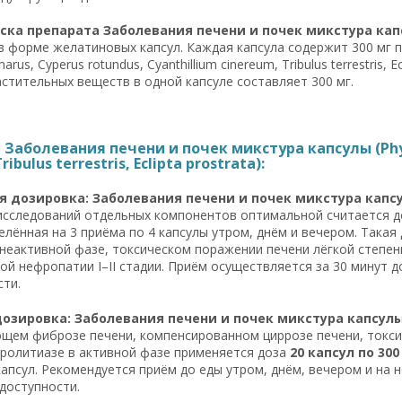
ка препарата Заболевания печени и почек микстура капсулы
в форме желатиновых капсул. Каждая капсула содержит 300 мг
arus, Cyperus rotundus, Cyanthillium cinereum, Tribulus terrestris,
стительных веществ в одной капсуле составляет 300 мг.
Заболевания печени и почек микстура капсулы (Phyll
ibulus terrestris, Eclipta prostrata):
 дозировка: Заболевания печени и почек микстура капсулы 
исследований отдельных компонентов оптимальной считается 
делённая на 3 приёма по 4 капсулы утром, днём и вечером. Така
 неактивной фазе, токсическом поражении печени лёгкой степе
ой нефропатии I–II стадии. Приём осуществляется за 30 минут д
ти.
озировка: Заболевания печени и почек микстура капсулы (L
щем фиброзе печени, компенсированном циррозе печени, токси
ролитиазе в активной фазе применяется доза
20 капсул по 300
капсул. Рекомендуется приём до еды утром, днём, вечером и на
доступности.