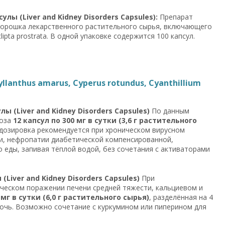
 (Liver and Kidney Disorders Capsules):
Препарат
 порошка лекарственного растительного сырья, включающего
 Eclipta prostrata. В одной упаковке содержится 100 капсул.
anthus amarus, Cyperus rotundus, Cyanthillium
(Liver and Kidney Disorders Capsules)
По данным
доза
12 капсул по 300 мг в сутки (3,6 г растительного
я дозировка рекомендуется при хроническом вирусном
ни, нефропатии диабетической компенсированной,
о еды, запивая тёплой водой, без сочетания с активаторами
iver and Kidney Disorders Capsules)
При
ческом поражении печени средней тяжести, кальциевом и
 мг в сутки (6,0 г растительного сырья)
, разделённая на 4
 ночь. Возможно сочетание с куркумином или пиперином для