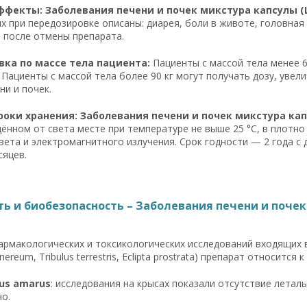
фекты: Заболевания печени и почек микстура капсулы (Liv
х при передозировке описаны: диарея, боли в животе, головная
 после отмены препарата.
ка по массе тела пациента:
Пациенты с массой тела менее 6
 Пациенты с массой тела более 90 кг могут получать дозу, увел
ни и почек.
роки хранения: Заболевания печени и почек микстура капсу
ённом от света месте при температуре не выше 25 °C, в плотно
вета и электромагнитного излучения. Срок годности — 2 года с
сяцев.
ь и биобезопасность – Заболевания печени и почек м
рмакологических и токсикологических исследований входящих в с
inereum, Tribulus terrestris, Eclipta prostrata) препарат относится
hus amarus
: исследования на крысах показали отсутствие летальны
о.