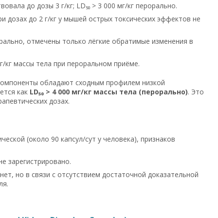
овала до дозы 3 г/кг; LD₅₀ > 3 000 мг/кг перорально.
и дозах до 2 г/кг у мышей острых токсических эффектов не
рорально, отмечены только лёгкие обратимые изменения в
 г/кг массы тела при пероральном приёме.
компоненты обладают сходным профилем низкой
ается как
LD₅₀ > 4 000 мг/кг массы тела (перорально)
. Это
рапевтических дозах.
еской (около 90 капсул/сут у человека), признаков
не зарегистрировано.
ет, но в связи с отсутствием достаточной доказательной
ля.