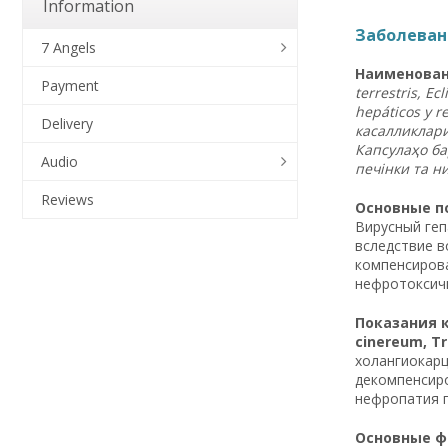
Information
Заболевани
7 Angels
Наименова
Payment
terrestris, E
hepáticos y re
Delivery
касалликлар
Капсулаҳо
ба
Audio
печінки
та
н
Reviews
Основные по
Вирусный геп
вследствие в
компенсирова
нефротоксичн
Показания к
cinereum, Tr
холангиокарц
декомпенсиро
нефропатия п
Основные фа