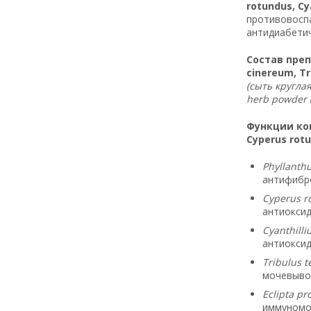
rotundus, Cya
противовосп
антидиабетич
Состав преп
cinereum, Tri
(сыть круглая
herb powder 
Функции ком
Cyperus rotun
Phyllanth
антифибро
Cyperus r
антиоксид
Cyanthill
антиоксид
Tribulus t
мочевывод
Eclipta pr
иммуномо