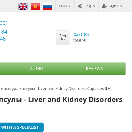
USD
Log in
Sign up
6601
184
Cart (
0
)
346
total
$0
AUDIO
REVIEWS
икстура капсулы - Liver and Kidney Disorders Capsules (LH)
улы - Liver and Kidney Disorders
WITH A SPECIALIST