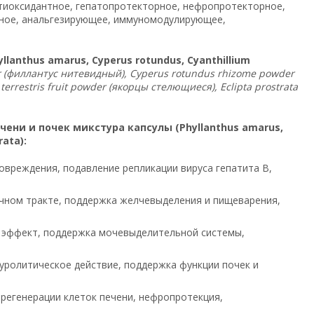
иоксидантное, гепатопротекторное, нефропротекторное,
ное, анальгезирующее, иммуномодулирующее,
anthus amarus, Cyperus rotundus, Cyanthillium
 (филлантус нитевидный), Cyperus rotundus rhizome powder
terrestris fruit powder (якорцы стелющиеся), Eclipta prostrata
ени и почек микстура капсулы (Phyllanthus amarus,
rata):
овреждения, подавление репликации вируса гепатита B,
чном тракте, поддержка желчевыделения и пищеварения,
 эффект, поддержка мочевыделительной системы,
ролитическое действие, поддержка функции почек и
егенерации клеток печени, нефропротекция,