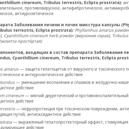
nthillium cinereum, Tribulus terrestris, Eclipta prostrata):
ант
алительное, противовирусное, антифибротическое, антимикроб
еское, антиуролитическое
арата Заболевания печени и почек микстура капсулы (Phyll
bulus terrestris, Eclipta prostrata):
Phyllanthus amarus powder
), Cyanthillium cinereum herb powder (вернония серая), Tribulus 
(эклипта простёртая)
понентов, входящих в состав препарата Заболевания печ
dus, Cyanthillium cinereum, Tribulus terrestris, Eclipta prost
us amarus
— защита гепатоцитов от вирусного и токсического п
тическое и антиуролитическое действие
otundus
— уменьшение воспаления и спазмов в желудочно-кише
антное действие
ium cinereum
— мягкий диуретический и противовоспалительный
антное действие
errestris
— нефропротекция при токсическом повреждении, антиу
ящих путей, антиоксидантное действие
ostrata
— выраженный гепатопротекторный эффект, стимуляция р
дулирующее действие