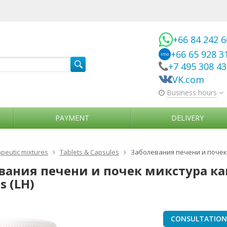
+66 84 242 
+66 65 928 3
imo
+7 495 308 4
VK.com
Business hours
PAYMENT
DELIVERY
peutic mixtures
Tablets & Capsules
Заболевания печени и почек м
ания печени и почек микстура капс
s (LH)
CONSULTATION 