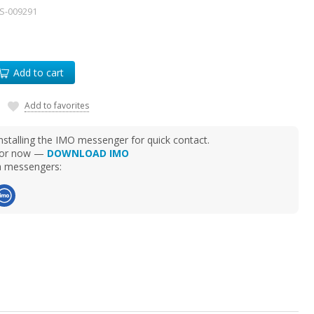
S-009291
Add to cart
Add to favorites
talling the IMO messenger for quick contact.
d for now —
DOWNLOAD IMO
ia messengers: