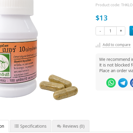
Product code:
THKLO
$13
-
+
Add to compare
We recommend ins
It is not blocke
Place an order v
ion
Specifications
Reviews
(0)