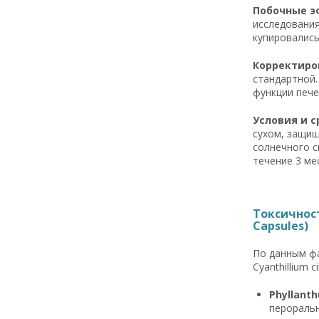
Побочные эф
исследования
купировались
Корректиров
стандартной.
функции пече
Условия и с
сухом, защищ
солнечного с
течение 3 ме
Токсичност
Capsules)
По данным фа
Cyanthillium c
Phyllant
пероральн