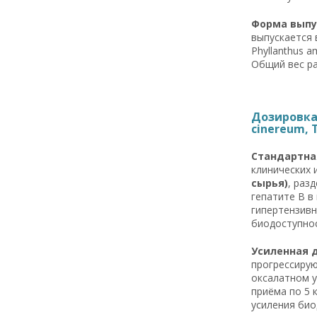
Форма выпус
выпускается 
Phyllanthus am
Общий вес ра
Дозировка 
cinereum, Tr
Стандартная
клинических 
сырья)
, раз
гепатите B в
гипертензивн
биодоступнос
Усиленная д
прогрессирую
оксалатном у
приёма по 5 
усиления био