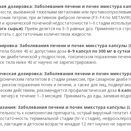
я дозировка: Заболевания печени и почек микстура капсул
ости, вызванной тяжёлыми металлами или противоопухолевыми
сным титром, при активном фиброзе печени (F3–F4 по METAVIR)
 и хронической почечной недостаточности I–II стадии использу
ого сырья)
. Приём делится на 3–5 равных доз. Применяется стр
етать с достаточным количеством жидкости.
ировка: Заболевания печени и почек микстура капсулы (Liv
 тела более 40 кг допустима доза
6–9 капсул по 300 мг в сутки 
ии диабетической у подростков, токсическом поражении печени
ссе тела ниже 40 кг научно не зарегистрировано.
еская дозировка: Заболевания печени и почек микстура ка
хроническим гепатитом в стадии ремиссии, при сахарном диабет
с риском поражения почек и печени, а также для лиц, подверга
еским действием, рекомендуется профилактическая доза
6 капс
, вечер) в течение 1–3 месяцев. Принимать до еды, запивая водо
зания: Заболевания печени и почек микстура капсулы (Live
тельность к компонентам препарата, острый вирусный гепатит 
остаточность терминальной стадии (IV–V стадия), нефросклеро
, лактации и детском возрасте младше 12 лет научно не зареги