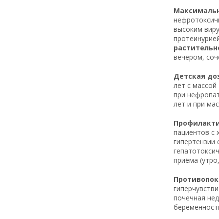
Максимальна
нефротоксичн
высоким виру
протеинурией
растительн
вечером, соч
Детская доз
лет с массой
при нефропат
лет и при ма
Профилактич
пациентов с 
гипертензии 
гепатотоксич
приёма (утро
Противопока
гиперчувстви
почечная нед
беременности