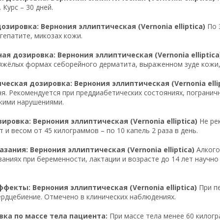
 Курс – 30 дней.
озировка: Вернония эллиптическая (Vernonia elliptica)
По 3
гепатите, микозах кожи.
я дозировка: Вернония эллиптическая (Vernonia elliptica
тяжёлых формах себорейного дерматита, выраженном зуде кожи,
еская дозировка: Вернония эллиптическая (Vernonia ellip
ня. Рекомендуется при преддиабетических состояниях, пограничн
кими нарушениями.
ировка: Вернония эллиптическая (Vernonia elliptica)
Не рек
 и весом от 45 килограммов – по 10 капель 2 раза в день.
зания: Вернония эллиптическая (Vernonia elliptica)
Алкого
аниях при беременности, лактации и возрасте до 14 лет научно
фекты: Вернония эллиптическая (Vernonia elliptica)
При пе
рдцебиение. Отмечено в клинических наблюдениях.
ка по массе тела пациента:
При массе тела менее 60 килогр