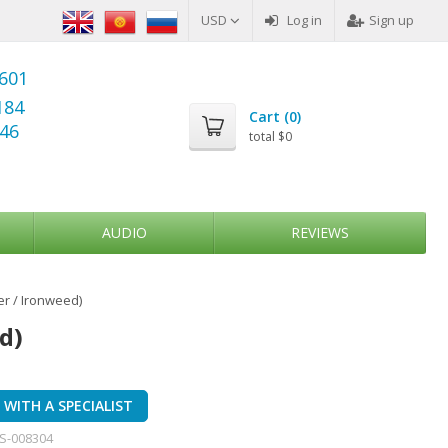
USD
Log in
Sign up
6601
184
Cart (
0
)
346
total
$0
AUDIO
REVIEWS
er / Ironweed)
d)
WITH A SPECIALIST
S-008304