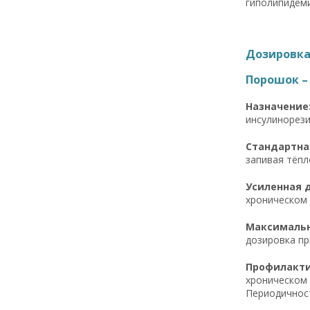
гиполипидем
Дозировка 
Порошок – 
Назначение
инсулинорези
Стандартная
запивая тёпл
Усиленная д
хроническом 
Максимальна
дозировка пр
Профилактич
хроническом 
Периодичност