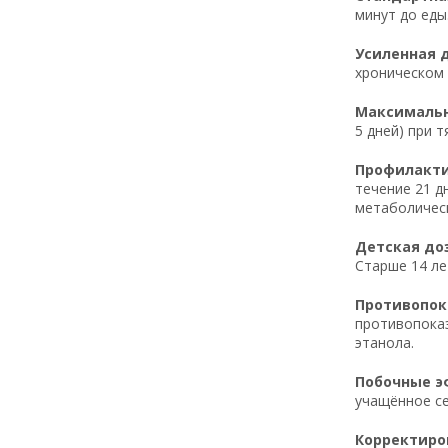
минут до еды.
Усиленная д
хроническом 
Максимальна
5 дней) при 
Профилактич
течение 21 д
метаболичес
Детская доз
Старше 14 лет
Противопока
противопоказ
этанола.
Побочные эф
учащённое се
Корректиров