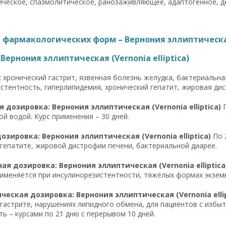
ическое, спазмолитическое, ранозаживляющее, адаптогенное, 
фармакологических форм – Вернония эллиптическая (
Вернония эллиптическая (Vernonia elliptica)
:
хронический гастрит, язвенная болезнь желудка, бактериальна
стентность, гиперлипидемия, хронический гепатит, жировая дис
 дозировка: Вернония эллиптическая (Vernonia elliptica)
П
ой водой. Курс применения – 30 дней.
озировка: Вернония эллиптическая (Vernonia elliptica)
По 2
гепатите, жировой дистрофии печени, бактериальной диарее.
я дозировка: Вернония эллиптическая (Vernonia elliptica
именяется при инсулинорезистентности, тяжёлых формах экземы
еская дозировка: Вернония эллиптическая (Vernonia ellip
гастрите, нарушениях липидного обмена, для пациентов с избы
ь – курсами по 21 дню с перерывом 10 дней.