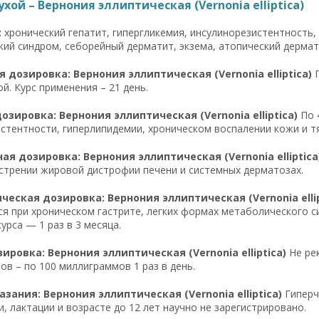
ухой – Вернония эллиптическая (Vernonia elliptica)
:
хронический гепатит, гипергликемия, инсулинорезистентность,
ий синдром, себорейный дерматит, экзема, атопический дермат
 дозировка: Вернония эллиптическая (Vernonia elliptica)
П
й. Курс применения – 21 день.
озировка: Вернония эллиптическая (Vernonia elliptica)
По 
стентности, гиперлипидемии, хроническом воспалении кожи и т
я дозировка: Вернония эллиптическая (Vernonia elliptica
стрении жировой дистрофии печени и системных дерматозах.
еская дозировка: Вернония эллиптическая (Vernonia ellip
я при хроническом гастрите, легких формах метаболического си
урса — 1 раз в 3 месяца.
ировка: Вернония эллиптическая (Vernonia elliptica)
Не рек
ов – по 100 миллиграммов 1 раз в день.
зания: Вернония эллиптическая (Vernonia elliptica)
Гиперч
, лактации и возрасте до 12 лет научно не зарегистрировано.