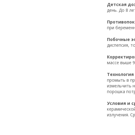
Детская доз
день. До 8 л
Противопока
при беременн
Побочные эф
диспепсия, т
Корректиров
массе выше 9
Технология 
промыть в пр
измельчить н
порошка потр
Условия и с
керамической
излучения. С