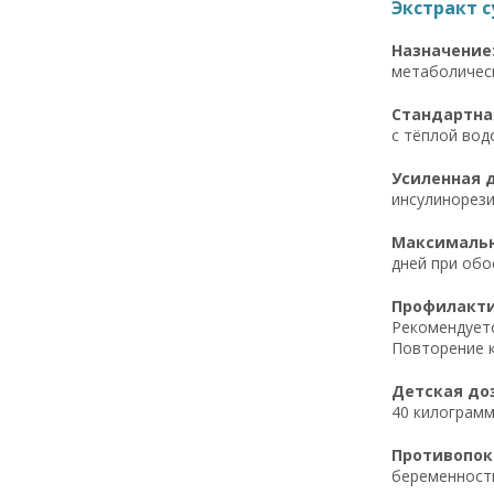
Экстракт с
Назначение
метаболическ
Стандартная
с тёплой водо
Усиленная д
инсулинорези
Максимальна
дней при обо
Профилактич
Рекомендуетс
Повторение к
Детская доз
40 килограмм
Противопока
беременности