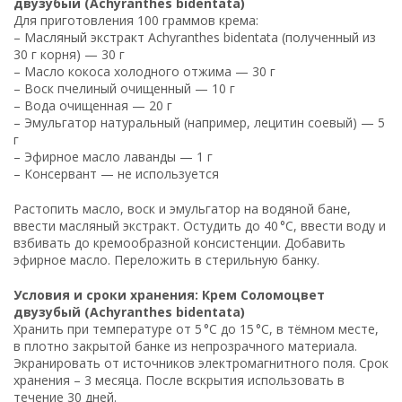
двузубый (Achyranthes bidentata)
Для приготовления 100 граммов крема:
– Масляный экстракт Achyranthes bidentata (полученный из
30 г корня) — 30 г
– Масло кокоса холодного отжима — 30 г
– Воск пчелиный очищенный — 10 г
– Вода очищенная — 20 г
– Эмульгатор натуральный (например, лецитин соевый) — 5
г
– Эфирное масло лаванды — 1 г
– Консервант — не используется
Растопить масло, воск и эмульгатор на водяной бане,
ввести масляный экстракт. Остудить до 40 °C, ввести воду и
взбивать до кремообразной консистенции. Добавить
эфирное масло. Переложить в стерильную банку.
Условия и сроки хранения: Крем Соломоцвет
двузубый (Achyranthes bidentata)
Хранить при температуре от 5 °C до 15 °C, в тёмном месте,
в плотно закрытой банке из непрозрачного материала.
Экранировать от источников электромагнитного поля. Срок
хранения – 3 месяца. После вскрытия использовать в
течение 30 дней.