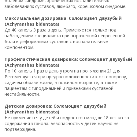
болевом синдроме, хронических воспалительных
заболеваниях суставов, люмбаго, корешковом синдроме.
Максимальная дозировка: Соломоцвет двузубый
(Achyranthes bidentata)
До 40 капель 3 раза в день. Применяется только под
наблюдением специалиста при выраженной неврогенной
боли и деформациях суставов с воспалительным
компонентом.
Профилактическая дозировка: Соломоцвет двузубый
(Achyranthes bidentata)
По 10 капель 1 раз в день утром на протяжении 21 дня.
Рекомендуется при предрасположенности к остеопорозу,
сидячем образе жизни, в пожилом возрасте, а также
пациентам с гиподинамией и признаками суставной
нестабильности.
Детская дозировка: Соломоцвет двузубый
(Achyranthes bidentata)
Не применяется у детей и подростков младше 18 лет из-за
содержания этанола. Безопасность у детей научно не
подтверждена.