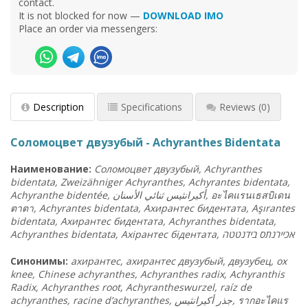
contact.
It is not blocked for now —
DOWNLOAD IMO
Place an order via messengers:
Description
Specifications
Reviews
(0)
Соломоцвет двузубый - Achyranthes Bidentata
Наименование:
Соломоцвет двузубый, Achyranthes
bidentata, Zweizähniger Achyranthes, Achyrantes bidentata,
Achyranthe bidentée,
الأسنان
ثنائي
أكيرانثيس
,
อะไคแรนเธสบิเดน
ตาตา
, Achyrantes bidentata, Ахирантес бидентата, Aşırantes
bidentata, Ахирантес бидентата, Achyranthes bidentata,
Achyranthes bidentata, Ахірантес бідентата,
ה
בידנטט
אכיירנתס
Синонимы:
ахирантес, ахирантес двузубый, двузубец, ox
knee, Chinese achyranthes, Achyranthes radix, Achyranthis
Radix, Achyranthes root, Achyrantheswurzel, raíz de
achyranthes, racine d’achyranthes, جذر أكيرانثيس,
รากอะไคแร