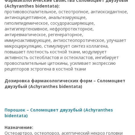
Фармакологические свойства Соломоцвет двузубый
(Achyranthes bidentata):
противовоспалительное, остеотропное, антиоксидантное,
антиноцицептивное, анальгезирующее,
гиполипидемическое, сосудорасширяющее,
антигипертензивное, нефропротекторное,
антиревматическое, регенераторное,
иммуноактивирующее, антиостеопоротическое, улучшает
микроциркуляцию, стимулирует синтез коллагена,
повышает плотность костной ткани, модулирует
активность остеобластов и остеокластов, ингибирует
провоспалительные цитокины, усиливает экспрессию
рецепторов эстрогена в костной ткани
Дозировка фармакологических форм – Соломоцвет
двузубый (Achyranthes bidentata)
Порошок – Соломоцвет двузубый (Achyranthes
bidentata)
Назначение:
Остеоартроз, остеопороз, асептический некроз головки