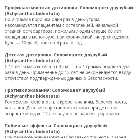
Профилактическая дозировка: Соломоцвет двузубый
(Achyranthes bidentata)
По 2 грамма порошка один раз в день утром.
Рекомендуется пациентам с остеопенией, начальной
стадией остеоартроза, пожилым людям старше 60 лет,
женщинам в менопаузе, при хронической гиперлипидемии.
Курс — 30 дней, повтор 4 раза в год.
Детская дозировка: Соломоцвет двузубый
(Achyranthes bidentata)
С 12 лет и массы тела от 35 кг — по 1 грамму порошка два
раза в день. Применение до 12 лет не рекомендуется ввиду
отсутствия подтверждённых данных о безопасности.
Противопоказания: Соломоцвет двузубый
(Achyranthes bidentata)
Гемофилия, склонность к кровотечениям, беременность,
лактация. Данные о противопоказаниях при детском
возрасте младше 12 лет научно не зарегистрированы.
Побочные эффекты: Соломоцвет двузубый
(Achyranthes bidentata)
При передозировке могут наблюдаться тошнота, диарея,