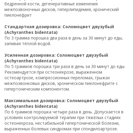
бедренной кости, дегенеративные изменения
межпозвоночных дисков, гиперлипидемия, хронический
пиелонефрит
Стандартная дозировка: Соломоцвет двузубый
(Achyranthes bidentata)
По 3 грамма порошка два раза в день за 30 минут до еды,
запивая тёплой водой.
Усиленная дозировка: Соломоцвет двузубый
(Achyranthes bidentata)
По 5 граммов порошка три раза в день за 30 минут до еды.
Рекомендуется при остеонекрозе, выраженном
остеоартрозе, компрессионных переломах, грыжах
межпозвонковых дисков, хроническом пиелонефрите с
гипертоническим компонентом.
Максимальная дозировка: Соломоцвет двузубый
(Achyranthes bidentata)
По 6 граммов порошка четыре раза в день. Допускается в
условиях контролируемой терапии при тяжёлых стадиях
остеонекроза, нестабильной гипертонической болезни,
выраженных болевых синдромах при спондилоартрозе.