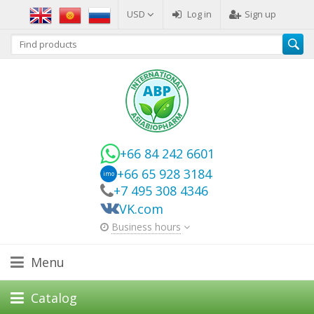
USD
Log in
Sign up
+66 84 242 6601
+66 65 928 3184
imo
+7 495 308 4346
VK.com
Business hours
Menu
Catalog