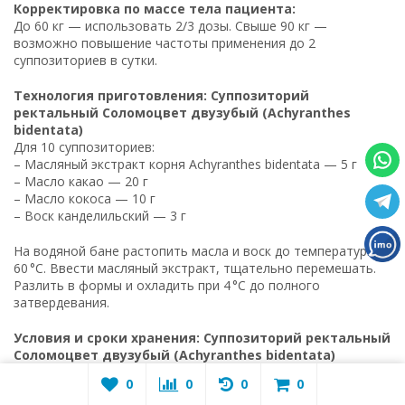
Корректировка по массе тела пациента:
До 60 кг — использовать 2/3 дозы. Свыше 90 кг —
возможно повышение частоты применения до 2
суппозиториев в сутки.
Технология приготовления: Суппозиторий
ректальный Соломоцвет двузубый (Achyranthes
bidentata)
Для 10 суппозиториев:
– Масляный экстракт корня Achyranthes bidentata — 5 г
– Масло какао — 20 г
– Масло кокоса — 10 г
– Воск канделильский — 3 г
На водяной бане растопить масла и воск до температуры
60 °C. Ввести масляный экстракт, тщательно перемешать.
Разлить в формы и охладить при 4 °C до полного
затвердевания.
Условия и сроки хранения: Суппозиторий ректальный
Соломоцвет двузубый (Achyranthes bidentata)
Хранить в холодильнике при температуре от 2 °C до 8 °C, в
0
0
0
0
оригинальной упаковке. Защищать от света и влаги. Срок