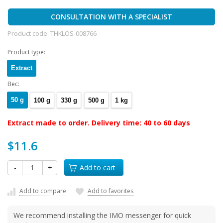
CONSULTATION WITH A SPECIALIST
Product code:
THKLOS-008766
Product type:
Extract
Вес:
50 g
100 g
330 g
500 g
1 kg
Extract made to order. Delivery time: 40 to 60 days
$11.6
-
+
Add to cart
Add to compare
Add to favorites
We recommend installing the IMO messenger for quick