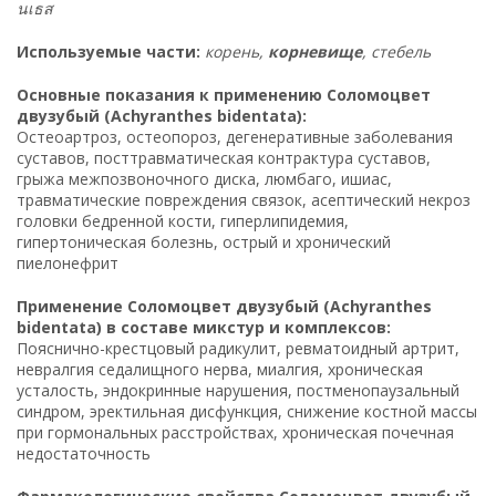
นเธส
Используемые части:
корень,
корневище
, стебель
Основные показания к применению Соломоцвет
двузубый (Achyranthes bidentata):
Остеоартроз, остеопороз, дегенеративные заболевания
суставов, посттравматическая контрактура суставов,
грыжа межпозвоночного диска, люмбаго, ишиас,
травматические повреждения связок, асептический некроз
головки бедренной кости, гиперлипидемия,
гипертоническая болезнь, острый и хронический
пиелонефрит
Применение Соломоцвет двузубый (Achyranthes
bidentata) в составе микстур и комплексов:
Пояснично-крестцовый радикулит, ревматоидный артрит,
невралгия седалищного нерва, миалгия, хроническая
усталость, эндокринные нарушения, постменопаузальный
синдром, эректильная дисфункция, снижение костной массы
при гормональных расстройствах, хроническая почечная
недостаточность