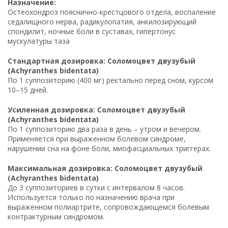
Назначение:
Остеохондроз пояснично-крестцового отдела, воспаление
седалищного нерва, радикулопатия, анкилозирующий
спондилит, ночные боли в суставах, гипертонус
мускулатуры таза
Стандартная дозировка: Соломоцвет двузубый
(Achyranthes bidentata)
По 1 суппозиторию (400 мг) ректально перед сном, курсом
10–15 дней.
Усиленная дозировка: Соломоцвет двузубый
(Achyranthes bidentata)
По 1 суппозиторию два раза в день – утром и вечером.
Применяется при выраженном болевом синдроме,
нарушении сна на фоне боли, миофасциальных триггерах.
Максимальная дозировка: Соломоцвет двузубый
(Achyranthes bidentata)
До 3 суппозиториев в сутки с интервалом 8 часов.
Используется только по назначению врача при
выраженном полиартрите, сопровождающемся болевым
контрактурным синдромом.