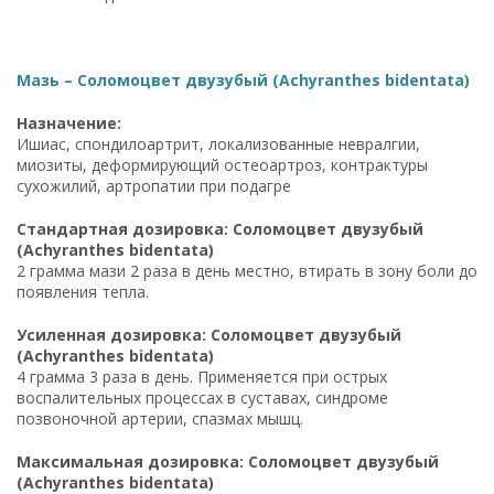
Мазь – Соломоцвет двузубый (Achyranthes bidentata)
Назначение:
Ишиас, спондилоартрит, локализованные невралгии,
миозиты, деформирующий остеоартроз, контрактуры
сухожилий, артропатии при подагре
Стандартная дозировка: Соломоцвет двузубый
(Achyranthes bidentata)
2 грамма мази 2 раза в день местно, втирать в зону боли до
появления тепла.
Усиленная дозировка: Соломоцвет двузубый
(Achyranthes bidentata)
4 грамма 3 раза в день. Применяется при острых
воспалительных процессах в суставах, синдроме
позвоночной артерии, спазмах мышц.
Максимальная дозировка: Соломоцвет двузубый
(Achyranthes bidentata)