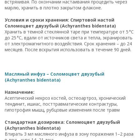
встряхивая. По окончании настаивания процедить через
марлю, хранить в плотно закрытом флаконе.
Условия и сроки хранения: Спиртовой настой
Соломоцвет двузубый (Achyranthes bidentata)
Хранить в тёмной стеклянной таре при температуре от 5 °C
до 25 °C, вдали от источников света и тепла, экранировать
от электромагнитного воздействия. Срок хранения – до 24
месяцев. После вскрытия использовать в течение 90 дней.
Масляный инфуз – Соломоцвет двузубый
(Achyranthes bidentata)
Назначение:
Асептический некроз костей, остеоартроз, хронический
тендинит, ишиас, посттравматические контрактуры,
гипотрофия мышц, рубцовые изменения после травм
Стандартная дозировка: Соломоцвет двузубый
(Achyranthes bidentata)
Втирать 3 мл масляного инфуза в зону поражения 1–2 раза
в день, курс 14–21 день.