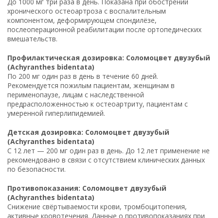
До 1000 мг три раза в день. Показана при обострении
хронического остеоартроза с воспалительным
компонентом, деформирующем спондилёзе,
послеоперационной реабилитации после ортопедических
вмешательств.
Профилактическая дозировка: Соломоцвет двузубый
(Achyranthes bidentata)
По 200 мг один раз в день в течение 60 дней.
Рекомендуется пожилым пациентам, женщинам в
перименопаузе, лицам с наследственной
предрасположенностью к остеоартриту, пациентам с
умеренной гиперлипидемией.
Детская дозировка: Соломоцвет двузубый
(Achyranthes bidentata)
С 12 лет — 200 мг один раз в день. До 12 лет применение не
рекомендовано в связи с отсутствием клинических данных
по безопасности.
Противопоказания: Соломоцвет двузубый
(Achyranthes bidentata)
Снижение свёртываемости крови, тромбоцитопения,
активные кровотечения. Данные о противопоказаниях при