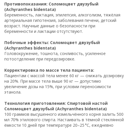
Противопоказания: Соломоцвет двузубый
(Achyranthes bidentata)
Беременность, лактация, эпилепсия, алкоголизм, тяжёлая
артериальная гипотензия, заболевания печени, детский
возраст. Научные данные о безопасности при
беременности и лактации отсутствуют.
Побочные эффекты: Соломоцвет двузубый
(Achyranthes bidentata)
Головокружение, тошнота, сонливость, усиленное
потоотделение при передозировке.
Корректировка по массе тела пациента:
Пациентам с массой тела менее 60 кг — снижать дозировку
на 20%. При массе тела выше 90 кг — допустимо
увеличение дозы на 15%, при условии переносимости
этанола.
Технология приготовления: Спиртовой настой
Соломоцвет двузубый (Achyranthes bidentata)
100 граммов высушенного измельчённого корня залить 500
мл 70% этилового спирта. Настаивать в тёмной стеклянной
ёмкости 10 дней при температуре 20–25 °C, ежедневно