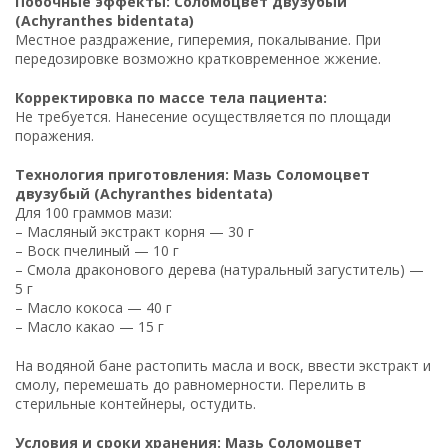
Побочные эффекты: Соломоцвет двузубый
(Achyranthes bidentata)
Местное раздражение, гиперемия, покалывание. При
передозировке возможно кратковременное жжение.
Корректировка по массе тела пациента:
Не требуется. Нанесение осуществляется по площади
поражения.
Технология приготовления: Мазь Соломоцвет
двузубый (Achyranthes bidentata)
Для 100 граммов мази:
– Масляный экстракт корня — 30 г
– Воск пчелиный — 10 г
– Смола драконового дерева (натуральный загуститель) —
5 г
– Масло кокоса — 40 г
– Масло какао — 15 г
На водяной бане растопить масла и воск, ввести экстракт и
смолу, перемешать до равномерности. Перелить в
стерильные контейнеры, остудить.
Условия и сроки хранения: Мазь Соломоцвет