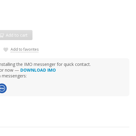
Add to cart
Add to favorites
talling the IMO messenger for quick contact.
d for now —
DOWNLOAD IMO
ia messengers: