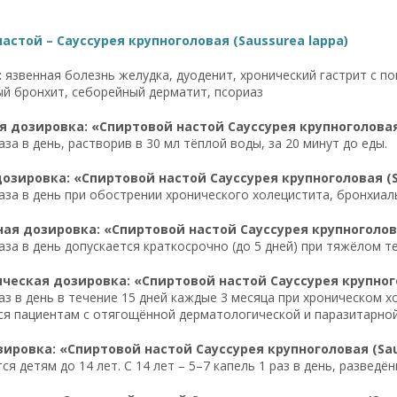
астой – Сауссурея крупноголовая (Saussurea lappa)
:
язвенная болезнь желудка, дуоденит, хронический гастрит с п
й бронхит, себорейный дерматит, псориаз
 дозировка: «Спиртовой настой Сауссурея крупноголовая 
аза в день, растворив в 30 мл тёплой воды, за 20 минут до еды.
озировка: «Спиртовой настой Сауссурея крупноголовая (S
раза в день при обострении хронического холецистита, бронхиал
я дозировка: «Спиртовой настой Сауссурея крупноголова
раза в день допускается краткосрочно (до 5 дней) при тяжёлом 
еская дозировка: «Спиртовой настой Сауссурея крупного
раз в день в течение 15 дней каждые 3 месяца при хроническом 
я пациентам с отягощённой дерматологической и паразитарной
ировка: «Спиртовой настой Сауссурея крупноголовая (Sau
ся детям до 14 лет. С 14 лет – 5–7 капель 1 раз в день, разведё