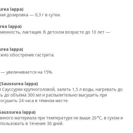
rea lappa)
ая дозировка — 0,3 г в сутки.
ea lappa)
менность, лактация. В детском возрасте до 10 лет —
rea lappa)
ожно обострение гастрита.
 — увеличивается на 15%.
Saussurea lappa)
я Сауссуреи крупноголовой, залить 1,5 л воды, нагревать до
ть до объёма 300 мл и распылительно высушить при
росушить 24 часа в тёмном месте.
aussurea lappa)
нного материала при температуре не выше 20 °C, в сухом и
пользовать в течение 30 дней.