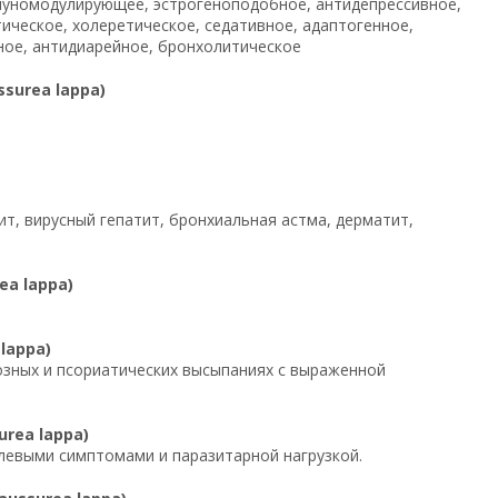
муномодулирующее, эстрогеноподобное, антидепрессивное,
ическое, холеретическое, седативное, адаптогенное,
ное, антидиарейное, бронхолитическое
surea lappa)
ит, вирусный гепатит, бронхиальная астма, дерматит,
a lappa)
lappa)
атозных и псориатических высыпаниях с выраженной
rea lappa)
олевыми симптомами и паразитарной нагрузкой.