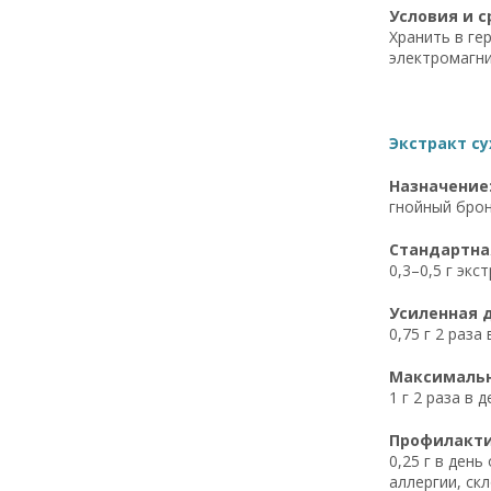
Условия и с
Хранить в ге
электромагни
Экстракт су
Назначение
гнойный брон
Стандартная
0,3–0,5 г экс
Усиленная д
0,75 г 2 раз
Максимальна
1 г 2 раза в
Профилактич
0,25 г в ден
аллергии, ск