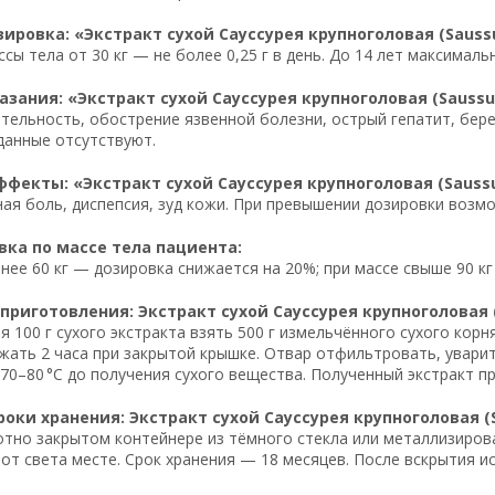
ировка: «Экстракт сухой Сауссурея крупноголовая (Saussu
ссы тела от 30 кг — не более 0,25 г в день. До 14 лет максимальн
зания: «Экстракт сухой Сауссурея крупноголовая (Saussur
тельность, обострение язвенной болезни, острый гепатит, бере
данные отсутствуют.
фекты: «Экстракт сухой Сауссурея крупноголовая (Saussu
ная боль, диспепсия, зуд кожи. При превышении дозировки возм
ка по массе тела пациента:
нее 60 кг — дозировка снижается на 20%; при массе свыше 90 кг
приготовления: Экстракт сухой Сауссурея крупноголовая (
я 100 г сухого экстракта взять 500 г измельчённого сухого корн
ржать 2 часа при закрытой крышке. Отвар отфильтровать, увари
70–80 °C до получения сухого вещества. Полученный экстракт п
роки хранения: Экстракт сухой Сауссурея крупноголовая (S
отно закрытом контейнере из тёмного стекла или металлизирова
т света месте. Срок хранения — 18 месяцев. После вскрытия ис