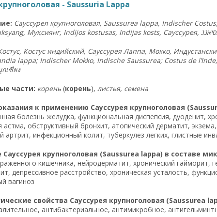
крупноголовая - Saussuria Lappa
ие:
Сауссурея крупноголовая, Saussurea lappa, Indischer Costus,
syang, Муқсиянг, Indijos kostusas, Indijas kosts, Сауссурея,
סיאנג
Костус, Костус индийский, Сауссурея Лаппа, Мокко, Индустанский
andia lappa; Indischer Mokko, Indische Saussurea; Costus de l’Inde,
มุกเซียง
ые части:
корень
(
корень
),
листья, семена
казания к применению Сауссурея крупноголовая (Saussur
енная болезнь желудка, функциональная диспепсия, дуоденит, хр
 астма, обструктивный бронхит, атопический дерматит, экзема,
 артрит, инфекционный колит, туберкулёз лёгких, глистные инв
Сауссурея крупноголовая (Saussurea lappa) в составе ми
ражённого кишечника, нейродерматит, хронический гайморит, 
рит, депрессивное расстройство, хроническая усталость, функц
ый вагиноз
ческие свойства Сауссурея крупноголовая (Saussurea lap
лительное, антибактериальное, антимикробное, антигельминтн