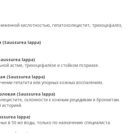
ониженной кислотностью, гепатохолецистит, трихоцефалёз,
(Saussurea lappa)
aussurea lappa)
ьной астме, трихоцефалёзе и стойком псориазе.
я (Saussurea lappa)
течении гепатита или упорных кожных воспалениях.
ловая (Saussurea lappa)
холецистите, склонности к кожным рецидивам и бронхитам.
 историей.
ssurea lappa)
нных в 50 мл воды, только по назначению специалиста.