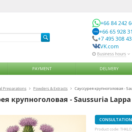
+66 84 242 
+66 65 928 3
imo
+7 495 308 4
VK.com
Business hours
PAYMENT
DELIVERY
l Preparations
Powders & Extracts
Сауссурея крупноголовая - Sa
ея крупноголовая - Saussuria Lappa
CONSULTATION 
Product code:
THKLO