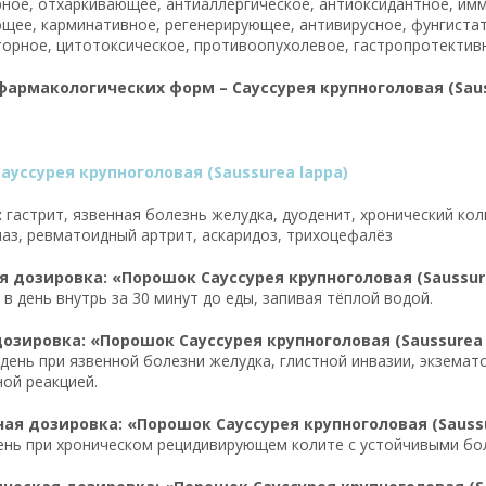
ное, отхаркивающее, антиаллергическое, антиоксидантное, им
щее, карминативное, регенерирующее, антивирусное, фунгистат
орное, цитотоксическое, противоопухолевое, гастропротектив
армакологических форм – Сауссурея крупноголовая (Saus
ауссурея крупноголовая (Saussurea lappa)
:
гастрит, язвенная болезнь желудка, дуоденит, хронический кол
иаз, ревматоидный артрит, аскаридоз, трихоцефалёз
 дозировка: «Порошок Сауссурея крупноголовая (Saussure
а в день внутрь за 30 минут до еды, запивая тёплой водой.
озировка: «Порошок Сауссурея крупноголовая (Saussurea 
 в день при язвенной болезни желудка, глистной инвазии, экзем
ой реакцией.
я дозировка: «Порошок Сауссурея крупноголовая (Saussu
 день при хроническом рецидивирующем колите с устойчивыми б