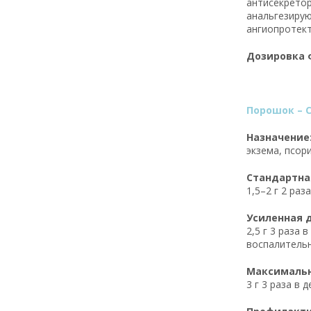
антисекретор
анальгезирую
ангиопротект
Дозировка ф
Порошок – С
Назначение
экзема, псор
Стандартная
1,5–2 г 2 раз
Усиленная д
2,5 г 3 раза
воспалительн
Максимальна
3 г 3 раза в