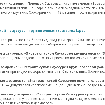
роки хранения: Порошок Сауссурея крупноголовая (Saussur
рметичной стеклянной таре в тёмном прохладном месте при темп
тного излучения. Срок хранения — 12 месяцев. После вскрытия и
хой – Сауссурея крупноголовая (Saussurea lappa)
:
гастрит, язвенная болезнь двенадцатиперстной кишки, хроничес
хит, атопический дерматит, себорейный псориаз, остеоартрит
 дозировка: «Экстракт сухой Сауссурея крупноголовая (Sa
тракта в день, разделённого на 2 приёма во время или после еды.
озировка: «Экстракт сухой Сауссурея крупноголовая (Saus
а в день при вирусных формах гепатита, бактериальных бронхита
я дозировка: «Экстракт сухой Сауссурея крупноголовая (
 день — допускается кратковременно (до 5 дней) при обострении 
еская дозировка: «Экстракт сухой Сауссурея крупноголов
ь однократно в утренние часы в течение 21 дня каждые 3 месяца
лонности к колитам и дерматозам.