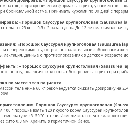
еская дозировка: «Порошок Сауссурея крупноголовая (Sa
тром натощак при хронических формах гастрита, у пациентов с а
ри бронхиальной астме. Принимать курсами по 30 дней с переры
ировка: «Порошок Сауссурея крупноголовая (Saussurea la
сы тела от 25 кг — 0,5 г 2 раза в день. До 12 лет максимальная 
зания: «Порошок Сауссурея крупноголовая (Saussurea lap
ая непереносимость, острые воспалительные заболевания желу
, лактация. Данные о противопоказаниях в детском возрасте до
фекты: «Порошок Сауссурея крупноголовая (Saussurea la
ость во рту, аллергическая сыпь, обострение гастрита при приём
ка по массе тела пациента:
массой тела ниже 60 кг рекомендуется снижать дозировку на 25
 20%.
приготовления: Порошок Сауссурея крупноголовая (Saussu
я 100 г порошка взять 120 г сухого корня Сауссуреи крупноголов
 температуре 45–50 °C в тени. Измельчить в ступке или электр
ез сито 0,3 мм. Хранить в герметичной банке.