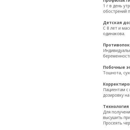
Профилактич
1 г в день у
обострений п
Детская доз
С 8 лет и мас
одинакова.
Противопока
Индивидуальн
беременность
Побочные эф
Тошнота, сух
Корректиров
Пациентам с 
дозировку на
Технология 
Для получени
высушить при
Просеять чер