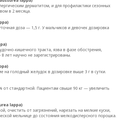
ussurea lappa)
ллергическим дерматитом, и для профилактики сезонных
вом в 2 месяца.
ppa)
суточная доза — 1,5 г. У мальчиков и девочек дозировка
pa)
дочно-кишечного тракта, язва в фазе обострения,
 8 лет научно не зарегистрированы.
ppa)
е на голодный желудок в дозировке выше 3 г в сутки.
% от стандартной. Пациентам свыше 90 кг — увеличить
rea lappa)
ой, очистить от загрязнений, нарезать на мелкие куски,
ической мельнице до состояния мелкодисперсного порошка.