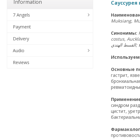
Information
Сауссурея 
Наименован
7 Angels
Muksiang, Muk
Payment
Синонимы:
Delivery
costus, Auckl
الهندي
القسط
; 
Audio
Используем
Reviews
Основные по
гастрит, язв
бронхиальная
ревматоидный
Применение 
синдром разд
цистит, урет
бактериальн
Фармакологи
противовоспа