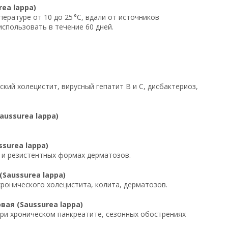
ea lappa)
ературе от 10 до 25 °C, вдали от источников
спользовать в течение 60 дней.
кий холецистит, вирусный гепатит B и C, дисбактериоз,
ussurea lappa)
surea lappa)
х и резистентных формах дерматозов.
Saussurea lappa)
хронического холецистита, колита, дерматозов.
ая (Saussurea lappa)
 при хроническом панкреатите, сезонных обострениях