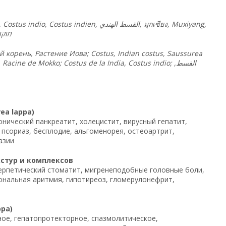
 Costus indio, Costus indien,
الهندي
القسط
, มุกเซียง, Muxiyang,
מוקו
 корень, Растение Иова; Costus, Indian costus, Saussurea
 Racine de Mokko; Costus de la India, Costus indio;
,
القسط
ea lappa)
онический панкреатит, холецистит, вирусный гепатит,
 псориаз, бесплодие, альгоменорея, остеоартрит,
азии
кстур и комплексов
герпетический стоматит, мигренеподобные головные боли,
иональная аритмия, гипотиреоз, гломерулонефрит,
pa)
ое, гепатопротекторное, спазмолитическое,