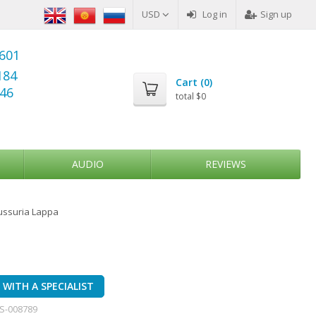
USD
Log in
Sign up
6601
184
Cart (
0
)
346
total
$0
AUDIO
REVIEWS
ussuria Lappa
WITH A SPECIALIST
S-008789