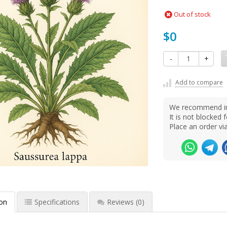
Out of stock
$0
-
+
Add to compare
We recommend ins
It is not blocke
Place an order v
ion
Specifications
Reviews
(0)