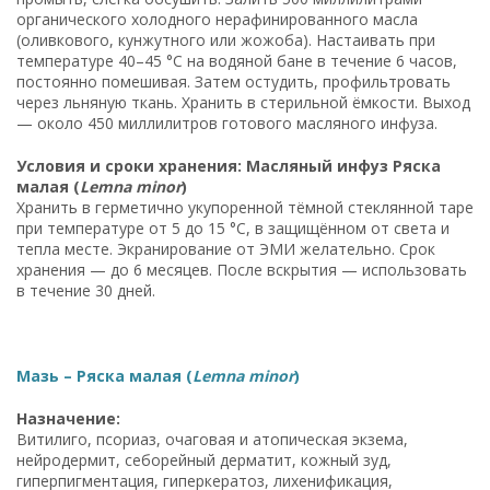
органического холодного нерафинированного масла
(оливкового, кунжутного или жожоба). Настаивать при
температуре 40–45 °C на водяной бане в течение 6 часов,
постоянно помешивая. Затем остудить, профильтровать
через льняную ткань. Хранить в стерильной ёмкости. Выход
— около 450 миллилитров готового масляного инфуза.
Условия и сроки хранения: Масляный инфуз Ряска
малая (
Lemna minor
)
Хранить в герметично укупоренной тёмной стеклянной таре
при температуре от 5 до 15 °C, в защищённом от света и
тепла месте. Экранирование от ЭМИ желательно. Срок
хранения — до 6 месяцев. После вскрытия — использовать
в течение 30 дней.
Мазь – Ряска малая (
Lemna minor
)
Назначение:
Витилиго, псориаз, очаговая и атопическая экзема,
нейродермит, себорейный дерматит, кожный зуд,
гиперпигментация, гиперкератоз, лихенификация,