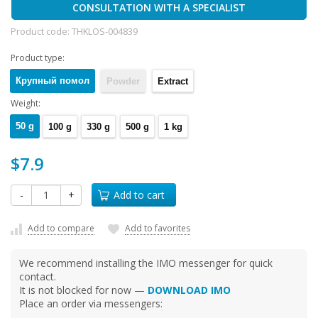
CONSULTATION WITH A SPECIALIST
Product code:
THKLOS-004839
Product type:
Крупный помол
Powder
Extract
Weight:
50 g
100 g
330 g
500 g
1 kg
$7.9
-
+
Add to cart
Add to compare
Add to favorites
We recommend installing the IMO messenger for quick
contact.
It is not blocked for now —
DOWNLOAD IMO
Place an order via messengers: