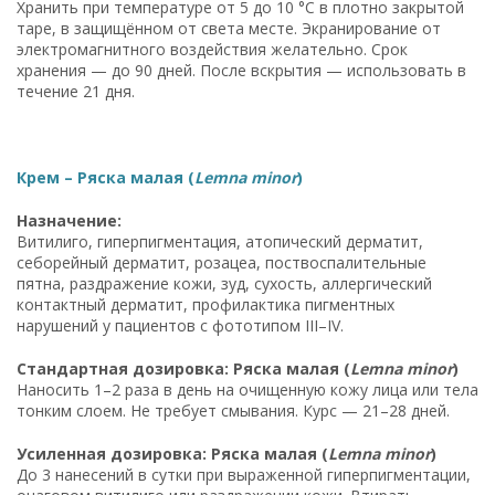
Хранить при температуре от 5 до 10 °C в плотно закрытой
таре, в защищённом от света месте. Экранирование от
электромагнитного воздействия желательно. Срок
хранения — до 90 дней. После вскрытия — использовать в
течение 21 дня.
Крем – Ряска малая (
Lemna minor
)
Назначение:
Витилиго, гиперпигментация, атопический дерматит,
себорейный дерматит, розацеа, поствоспалительные
пятна, раздражение кожи, зуд, сухость, аллергический
контактный дерматит, профилактика пигментных
нарушений у пациентов с фототипом III–IV.
Стандартная дозировка: Ряска малая (
Lemna minor
)
Наносить 1–2 раза в день на очищенную кожу лица или тела
тонким слоем. Не требует смывания. Курс — 21–28 дней.
Усиленная дозировка: Ряска малая (
Lemna minor
)
До 3 нанесений в сутки при выраженной гиперпигментации,