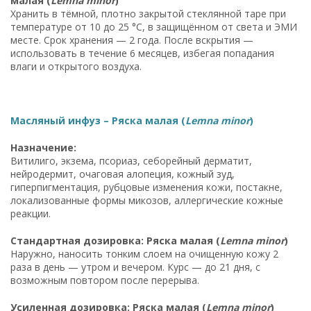
малая (
Lemna minor
)
Хранить в тёмной, плотно закрытой стеклянной таре при
температуре от 10 до 25 °C, в защищённом от света и ЭМИ
месте. Срок хранения — 2 года. После вскрытия —
использовать в течение 6 месяцев, избегая попадания
влаги и открытого воздуха.
Масляный инфуз – Ряска малая (
Lemna minor
)
Назначение:
Витилиго, экзема, псориаз, себорейный дерматит,
нейродермит, очаговая алопеция, кожный зуд,
гиперпигментация, рубцовые изменения кожи, постакне,
локализованные формы микозов, аллергические кожные
реакции.
Стандартная дозировка: Ряска малая (
Lemna minor
)
Наружно, наносить тонким слоем на очищенную кожу 2
раза в день — утром и вечером. Курс — до 21 дня, с
возможным повтором после перерыва.
Усиленная дозировка: Ряска малая (
Lemna minor
)