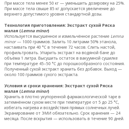
При массе тела менее 50 кг — уменьшить дозировку на 25%.
При массе тела свыше 85 кг допускается увеличение до
верхнего допустимого уровня стандартной дозы.
Технология приготовления: Экстракт сухой Ряска
малая (
Lemna minor
)
Используется высушенное и измельчённое растение
Lemna
minor
— 1000 граммов. Залить 10 литрами 50% этанола,
настаивать при 40 °C в течение 72 часов. Слить настой,
профильтровать. Упарить экстракт на водяной бане до
объёма 1 литра. Высушить остаток в вакуумной сушилке
при температуре 45–50 °C до порошкообразного состояния.
Полученный сухой экстракт хранить без добавок. Выход —
около 100 граммов сухого экстракта.
Условия и сроки хранения: Экстракт сухой Ряска
малая (
Lemna minor
)
Хранить в плотно укупоренной фармакологической таре в
затемнённом сухом месте при температуре от 5 до 25 °C,
избегать нагрева и воздействия прямых солнечных лучей.
Экранирование от ЭМИ обязательно. Срок хранения — 24
месяца. После вскрытия — использовать в течение 90 дней.