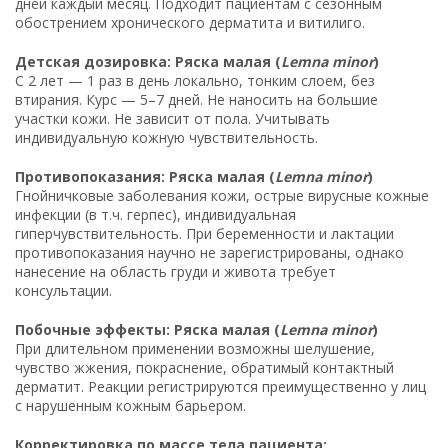
дней каждый месяц. Подходит пациентам с сезонным
обострением хронического дерматита и витилиго.
Детская дозировка: Ряска малая (
Lemna minor
)
С 2 лет — 1 раз в день локально, тонким слоем, без
втирания. Курс — 5–7 дней. Не наносить на большие
участки кожи. Не зависит от пола. Учитывать
индивидуальную кожную чувствительность.
Противопоказания: Ряска малая (
Lemna minor
)
Гнойничковые заболевания кожи, острые вирусные кожные
инфекции (в т.ч. герпес), индивидуальная
гиперчувствительность. При беременности и лактации
противопоказания научно не зарегистрированы, однако
нанесение на область груди и живота требует
консультации.
Побочные эффекты: Ряска малая (
Lemna minor
)
При длительном применении возможны шелушение,
чувство жжения, покраснение, обратимый контактный
дерматит. Реакции регистрируются преимущественно у лиц
с нарушенным кожным барьером.
Корректировка по массе тела пациента: