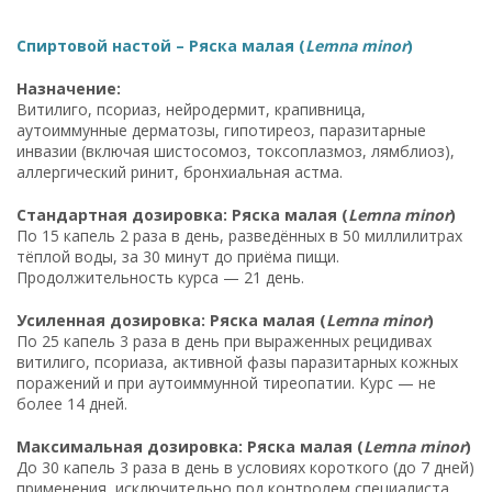
Спиртовой настой – Ряска малая (
Lemna minor
)
Назначение:
Витилиго, псориаз, нейродермит, крапивница,
аутоиммунные дерматозы, гипотиреоз, паразитарные
инвазии (включая шистосомоз, токсоплазмоз, лямблиоз),
аллергический ринит, бронхиальная астма.
Стандартная дозировка: Ряска малая (
Lemna minor
)
По 15 капель 2 раза в день, разведённых в 50 миллилитрах
тёплой воды, за 30 минут до приёма пищи.
Продолжительность курса — 21 день.
Усиленная дозировка: Ряска малая (
Lemna minor
)
По 25 капель 3 раза в день при выраженных рецидивах
витилиго, псориаза, активной фазы паразитарных кожных
поражений и при аутоиммунной тиреопатии. Курс — не
более 14 дней.
Максимальная дозировка: Ряска малая (
Lemna minor
)
До 30 капель 3 раза в день в условиях короткого (до 7 дней)
применения, исключительно под контролем специалиста,