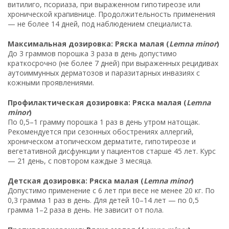
витилиго, псориаза, при выраженном гипотиреозе или
хронической крапивнице. Продолжительность применения
— не более 14 дней, под наблюдением специалиста.
Максимальная дозировка: Ряска малая (
Lemna minor
)
До 3 граммов порошка 3 раза в день допустимо
краткосрочно (не более 7 дней) при выраженных рецидивах
аутоиммунных дерматозов и паразитарных инвазиях с
кожными проявлениями.
Профилактическая дозировка: Ряска малая (
Lemna
minor
)
По 0,5–1 грамму порошка 1 раз в день утром натощак.
Рекомендуется при сезонных обострениях аллергий,
хроническом атопическом дерматите, гипотиреозе и
вегетативной дисфункции у пациентов старше 45 лет. Курс
— 21 день, с повтором каждые 3 месяца.
Детская дозировка: Ряска малая (
Lemna minor
)
Допустимо применение с 6 лет при весе не менее 20 кг. По
0,3 грамма 1 раз в день. Для детей 10–14 лет — по 0,5
грамма 1–2 раза в день. Не зависит от пола.