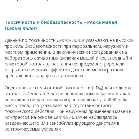
Токсичность и биобезопасность – Ряска малая
(
Lemna minor
)
Данные по токсичности
Lemna minor
указывают на высокий
профиль биобезопасности при пероральном, наружном и
местном применении. В доклинических исследованиях на
лабораторных животных (включая мышей и крыс) водный и
спиртовой экстракты растения не продемонстрировали
острых токсических эффектов даже при многократном
превышении стандартных дозировок.
Оценка показателя острой токсичности (LD₅₀) для водного
экстракта
Lemna minor
при пероральном введении мышам
не выявила смертельных исходов при дозах до 5000 мг/кг
массы тела, что указывает на отсутствие острого
токсического действия. При наружном применении мазей и
компрессов на основе
Lemna minor
не наблюдалось
раздражающего или сенсибилизирующего действия в
контролируемых условиях.