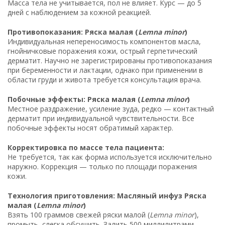
Масса тела не учитывается, пол не влияет. Курс — до 5
дней с наблюдением за кожной реакцией.
Противопоказания: Ряска малая (
Lemna minor
)
Индивидуальная непереносимость компонентов масла,
гнойничковые поражения кожи, острый герпетический
дерматит. Научно не зарегистрированы противопоказания
при беременности и лактации, однако при применении в
области груди и живота требуется консультация врача.
Побочные эффекты: Ряска малая (
Lemna minor
)
Местное раздражение, усиление зуда, редко — контактный
дерматит при индивидуальной чувствительности. Все
побочные эффекты носят обратимый характер.
Корректировка по массе тела пациента:
Не требуется, так как форма используется исключительно
наружно. Коррекция — только по площади поражения
кожи.
Технология приготовления: Масляный инфуз Ряска
малая (
Lemna minor
)
Взять 100 граммов свежей ряски малой (
Lemna minor
),
промыть, слегка обсушить. Залить 500 миллилитрами