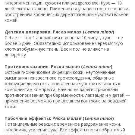
гиперпигментации, сухости или раздражению. Курс — 10
дней ежеквартально. Применяется у пациентов с сезонным
обострением хронических дерматозов или чувствительной
кожей.
Детская дозировка: Ряска малая (
Lemna minor
)
С 4 лет — по 1 аппликации в день на 10 минут, курс — не
более 5 дней. Обязательно использование через мягкую
хлопчатобумажную ткань. Вес и пол не влияют на
дозировку.
Противопоказания: Ряска малая (
Lemna minor
)
Острые гнойничковые инфекции кожи, неуточнённые
высыпания неизвестного происхождения, обширные
мокнущие дерматозы, повышенная чувствительность к
компонентам компресса. Научно не зарегистрированы
противопоказания при беременности, лактации и у детей —
применение возможно при внешнем контроле за реакцией
кожи.
Побочные эффекты: Ряска малая (
Lemna minor
)
Потенциальные реакции: временное раздражение кожи,
гиперемия, усиление зуда. Все эффекты носят обратимый