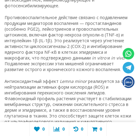
фотосенсибилизирующее.
Противовоспалительное действие связано с подавлением
продукции медиаторов воспаления — простагландинов
(особенно PGE2), лейкотриенов и провоспалительных
цитокинов, включая фактор некроза опухоли-α (TNF-α) и
интерлейкин-1β (IL-1β). Это реализуется через угнетение
активности циклооксигеназы-2 (COX-2) и ингибирование
ядерного фактора NF-κB в клетках эпидермиса и
макрофагах, что подтверждено данными
in vitro
и
in vivo
.
Подавление экспрессии этих мишеней ограничивает
развитие острого и хронического кожного воспаления.
Антиоксидантный эффект
Lemna minor
реализуется за счёт
нейтрализации активных форм кислорода (ROS) и
ингибирования перекисного окисления липидов.
Флавоноидный профиль растения участвует в стабилизации
мембранных структур, снижении окислительного стресса в
дерме и эпидермисе, а также в восстановлении уровня
глутатиона в тканях. Это способствует защите клеток кожи
от ультрафиолетового излучения и кумулятивного
повреждения, обусловленного свободными радикалами.
0
0
0
0