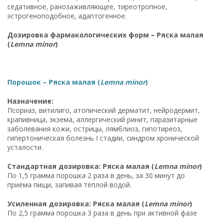
седативное, ранозаживляющее, тиреотропное,
эстрогеноподобное, адаптогенное.
Дозировка фармакологических форм – Ряска малая
(
Lemna minor
)
Порошок – Ряска малая (
Lemna minor
)
Назначение:
Псориаз, витилиго, атопический дерматит, нейродермит,
крапивница, экзема, аллергический ринит, паразитарные
заболевания кожи, острицы, лямблиоз, гипотиреоз,
гипертоническая болезнь I стадии, синдром хронической
усталости.
Стандартная дозировка: Ряска малая (
Lemna minor
)
По 1,5 грамма порошка 2 раза в день, за 30 минут до
приёма пищи, запивая тёплой водой.
Усиленная дозировка: Ряска малая (
Lemna minor
)
По 2,5 грамма порошка 3 раза в день при активной фазе