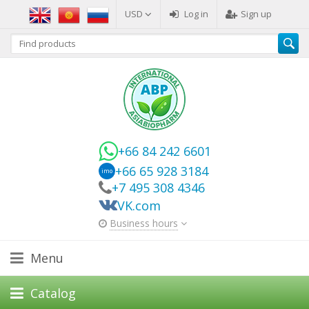
USD
Log in
Sign up
+66 84 242 6601
+66 65 928 3184
imo
+7 495 308 4346
VK.com
Business hours
Menu
Catalog