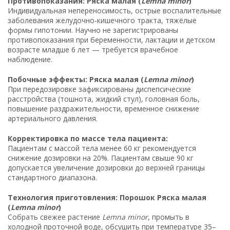
Противопоказания: Ряска малая (
Lemna minor
)
Индивидуальная непереносимость, острые воспалительные
заболевания желудочно-кишечного тракта, тяжёлые
формы гипотонии. Научно не зарегистрированы
противопоказания при беременности, лактации и детском
возрасте младше 6 лет — требуется врачебное
наблюдение.
Побочные эффекты: Ряска малая (
Lemna minor
)
При передозировке зафиксированы диспепсические
расстройства (тошнота, жидкий стул), головная боль,
повышение раздражительности, временное снижение
артериального давления.
Корректировка по массе тела пациента:
Пациентам с массой тела менее 60 кг рекомендуется
снижение дозировки на 20%. Пациентам свыше 90 кг
допускается увеличение дозировки до верхней границы
стандартного диапазона.
Технология приготовления: Порошок Ряска малая
(
Lemna minor
)
Собрать свежее растение
Lemna minor
, промыть в
холодной проточной воде, обсушить при температуре 35–