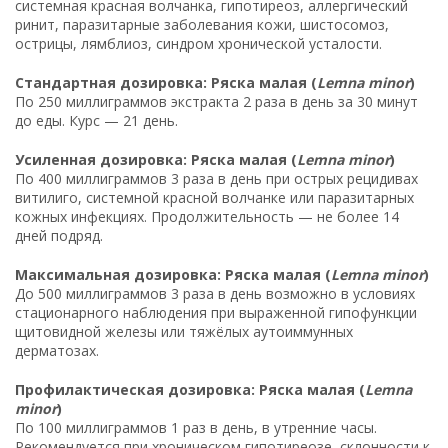
системная красная волчанка, гипотиреоз, аллергический
ринит, паразитарные заболевания кожи, шистосомоз,
острицы, лямблиоз, синдром хронической усталости.
Стандартная дозировка: Ряска малая (
Lemna minor
)
По 250 миллиграммов экстракта 2 раза в день за 30 минут
до еды. Курс — 21 день.
Усиленная дозировка: Ряска малая (
Lemna minor
)
По 400 миллиграммов 3 раза в день при острых рецидивах
витилиго, системной красной волчанке или паразитарных
кожных инфекциях. Продолжительность — не более 14
дней подряд.
Максимальная дозировка: Ряска малая (
Lemna minor
)
До 500 миллиграммов 3 раза в день возможно в условиях
стационарного наблюдения при выраженной гипофункции
щитовидной железы или тяжёлых аутоиммунных
дерматозах.
Профилактическая дозировка: Ряска малая (
Lemna
minor
)
По 100 миллиграммов 1 раз в день, в утренние часы.
Рекомендуется при хроническом гипотиреозе, склонности к