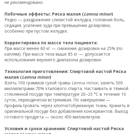
не рекомендовано.
Побочные эффекты: Ряска малая (
Lemna minor
)
Редко — раздражение слизистой желудка, головная боль,
седация, усиление зуда при превышении дозировки,
особенно при пустом желудке.
Корректировка по массе тела пациента:
При массе менее 60 кг — снижение дозировки на 25% (по
каплям). При массе тела выше 85 кг — допускается
использование верхнего диапазона дозировки.
Технология приготовления: Спиртовой настой Ряска
малая (
Lemna minor
)
Взять 100 граммов сухой травы
Lemna minor
, залить 500
миллилитрами 70% этилового спирта. Настаивать в тёмной
стеклянной посуде при температуре 20–25 °C в течение 10
суток, периодически встряхивая. По завершении —
профильтровать через хлопчатобумажную ткань. Хранить в
оригинальной посуде без добавления консервантов. Выход
готового продукта — около 450 миллилитров.
Условия и сроки хранения: Спиртовой настой Ряска