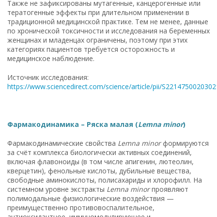
Также не зафиксированы мутагенные, канцерогенные или
тератогенные эффекты при длительном применении в
традиционной медицинской практике. Тем не менее, данные
по хронической токсичности и исследования на беременных
женщинах и младенцах ограничены, поэтому при этих
категориях пациентов требуется осторожность и
медицинское наблюдение.
Источник исследования:
https://www.sciencedirect.com/science/article/pii/S221475002030
Фармакодинамика – Ряска малая (
Lemna minor
)
Фармакодинамические свойства
Lemna minor
формируются
за счёт комплекса биологически активных соединений,
включая флавоноиды (в том числе апигенин, лютеолин,
кверцетин), фенольные кислоты, дубильные вещества,
свободные аминокислоты, полисахариды и хлорофилл. На
системном уровне экстракты
Lemna minor
проявляют
полимодальные физиологические воздействия —
преимущественно противовоспалительное,
антиоксидантное, иммуномодулирующее и