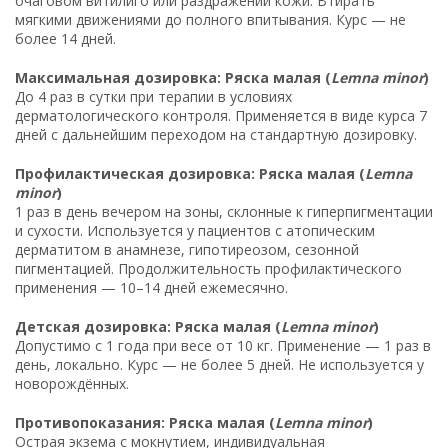
очаговом витилиго или раздражении кожи. Втирать
мягкими движениями до полного впитывания. Курс — не
более 14 дней.
Максимальная дозировка: Ряска малая (
Lemna minor
)
До 4 раз в сутки при терапии в условиях
дерматологического контроля. Применяется в виде курса 7
дней с дальнейшим переходом на стандартную дозировку.
Профилактическая дозировка: Ряска малая (
Lemna
minor
)
1 раз в день вечером на зоны, склонные к гиперпигментации
и сухости. Используется у пациентов с атопическим
дерматитом в анамнезе, гипотиреозом, сезонной
пигментацией. Продолжительность профилактического
применения — 10–14 дней ежемесячно.
Детская дозировка: Ряска малая (
Lemna minor
)
Допустимо с 1 года при весе от 10 кг. Применение — 1 раз в
день, локально. Курс — не более 5 дней. Не используется у
новорождённых.
Противопоказания: Ряска малая (
Lemna minor
)
Острая экзема с мокнутием, индивидуальная