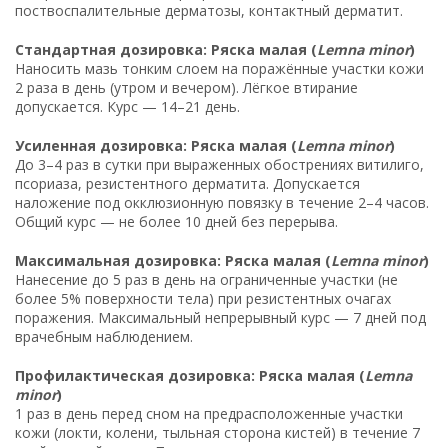
поствоспалительные дерматозы, контактный дерматит.
Стандартная дозировка: Ряска малая (
Lemna minor
)
Наносить мазь тонким слоем на поражённые участки кожи
2 раза в день (утром и вечером). Лёгкое втирание
допускается. Курс — 14–21 день.
Усиленная дозировка: Ряска малая (
Lemna minor
)
До 3–4 раз в сутки при выраженных обострениях витилиго,
псориаза, резистентного дерматита. Допускается
наложение под окклюзионную повязку в течение 2–4 часов.
Общий курс — не более 10 дней без перерыва.
Максимальная дозировка: Ряска малая (
Lemna minor
)
Нанесение до 5 раз в день на ограниченные участки (не
более 5% поверхности тела) при резистентных очагах
поражения. Максимальный непрерывный курс — 7 дней под
врачебным наблюдением.
Профилактическая дозировка: Ряска малая (
Lemna
minor
)
1 раз в день перед сном на предрасположенные участки
кожи (локти, колени, тыльная сторона кистей) в течение 7