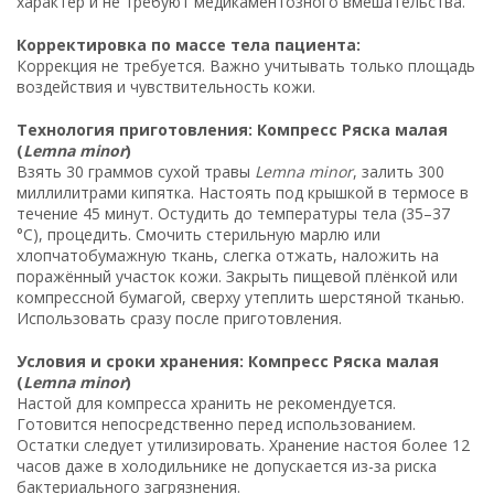
характер и не требуют медикаментозного вмешательства.
Корректировка по массе тела пациента:
Коррекция не требуется. Важно учитывать только площадь
воздействия и чувствительность кожи.
Технология приготовления: Компресс Ряска малая
(
Lemna minor
)
Взять 30 граммов сухой травы
Lemna minor
, залить 300
миллилитрами кипятка. Настоять под крышкой в термосе в
течение 45 минут. Остудить до температуры тела (35–37
°C), процедить. Смочить стерильную марлю или
хлопчатобумажную ткань, слегка отжать, наложить на
поражённый участок кожи. Закрыть пищевой плёнкой или
компрессной бумагой, сверху утеплить шерстяной тканью.
Использовать сразу после приготовления.
Условия и сроки хранения: Компресс Ряска малая
(
Lemna minor
)
Настой для компресса хранить не рекомендуется.
Готовится непосредственно перед использованием.
Остатки следует утилизировать. Хранение настоя более 12
часов даже в холодильнике не допускается из-за риска
бактериального загрязнения.