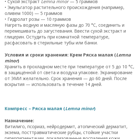
• Сухой экстракт
Lemna minor
— 5 граммов
• Эмульгатор растительного происхождения (например,
оливем 1000) — 5 граммов
• Гидролат розы — 10 граммов
Нагреть водную и масляную фазы до 70 °C, соединить и
перемешивать до загустевания. Ввести сухой экстракт и
глицерин. Остудить при комнатной температуре,
расфасовать в стерильные тубы или банки.
Условия и сроки хранения: Крем Ряска малая (
Lemna
minor
)
Хранить в прохладном месте при температуре от 5 до 10 °C,
в защищённой от света и воздуха упаковке. Экранирование
от ЭМИ желательно. Срок хранения — до 60 дней. После
вскрытия — использовать в течение 14 дней.
Компресс – Ряска малая (
Lemna minor
)
Назначение:
Витилиго, псориаз, нейродермит, атопический дерматит,
экзема, посттравматические рубцы, стойкие участки
гиперпигментации, локализованные воспаления кожи,