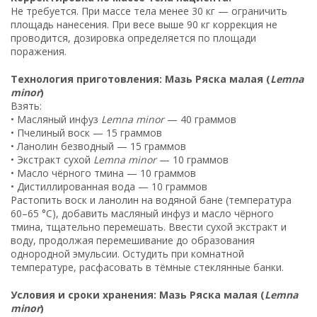
Не требуется. При массе тела менее 30 кг — ограничить
площадь нанесения. При весе выше 90 кг коррекция не
проводится, дозировка определяется по площади
поражения.
Технология приготовления: Мазь Ряска малая (
Lemna
minor
)
Взять:
• Масляный инфуз
Lemna minor
— 40 граммов
• Пчелиный воск — 15 граммов
• Ланолин безводный — 15 граммов
• Экстракт сухой
Lemna minor
— 10 граммов
• Масло чёрного тмина — 10 граммов
• Дистиллированная вода — 10 граммов
Растопить воск и ланолин на водяной бане (температура
60–65 °C), добавить масляный инфуз и масло чёрного
тмина, тщательно перемешать. Ввести сухой экстракт и
воду, продолжая перемешивание до образования
однородной эмульсии. Остудить при комнатной
температуре, расфасовать в тёмные стеклянные банки.
Условия и сроки хранения: Мазь Ряска малая (
Lemna
minor
)