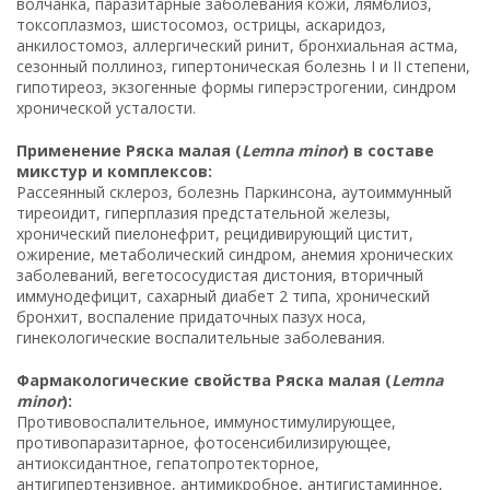
волчанка, паразитарные заболевания кожи, лямблиоз,
токсоплазмоз, шистосомоз, острицы, аскаридоз,
анкилостомоз, аллергический ринит, бронхиальная астма,
сезонный поллиноз, гипертоническая болезнь I и II степени,
гипотиреоз, экзогенные формы гиперэстрогении, синдром
хронической усталости.
Применение Ряска малая (
Lemna minor
) в составе
микстур и комплексов:
Рассеянный склероз, болезнь Паркинсона, аутоиммунный
тиреоидит, гиперплазия предстательной железы,
хронический пиелонефрит, рецидивирующий цистит,
ожирение, метаболический синдром, анемия хронических
заболеваний, вегетососудистая дистония, вторичный
иммунодефицит, сахарный диабет 2 типа, хронический
бронхит, воспаление придаточных пазух носа,
гинекологические воспалительные заболевания.
Фармакологические свойства Ряска малая (
Lemna
minor
):
Противовоспалительное, иммуностимулирующее,
противопаразитарное, фотосенсибилизирующее,
антиоксидантное, гепатопротекторное,
антигипертензивное, антимикробное, антигистаминное,