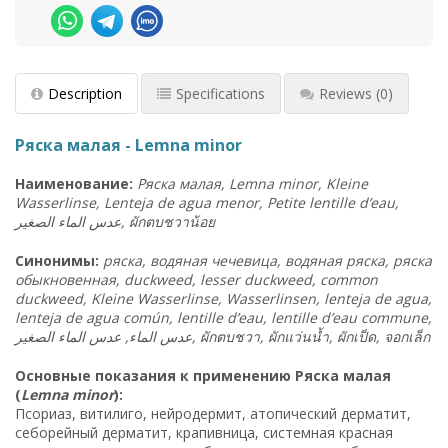
Description
Specifications
Reviews
(0)
Ряска малая - Lemna minor
Наименование:
Ряска малая, Lemna minor, Kleine
Wasserlinse, Lenteja de agua menor, Petite lentille d’eau,
الصغير
الماء
عدس
,
ผักตบชวาน้อย
Синонимы:
ряска, водяная чечевица, водяная ряска, ряска
обыкновенная, duckweed, lesser duckweed, common
duckweed, Kleine Wasserlinse, Wasserlinsen, lenteja de agua,
lenteja de agua común, lentille d’eau, lentille d’eau commune,
عدس الماء, عدس الماء الصغير,
ผักตบชวา
,
ผักแว่นน้ำ
,
ผักเป็ด
,
จอกเล็ก
Основные показания к применению Ряска малая
(
Lemna minor
):
Псориаз, витилиго, нейродермит, атопический дерматит,
себорейный дерматит, крапивница, системная красная