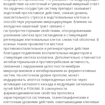
воздействие на клеточный и гуморальный иммунный ответ.
На сердечно-сосудистую систему препарат оказывает
эндотелий-протективное действие, снижая уровень
окислительного стресса в эндотелиальных клетках и
способствуя улучшению микроциркуляции. Влияние на
желудочно-кишечный тракт связано с
гастропротекторными свойствами, опосредованными
усилением синтеза простагландинов и стимуляцией
регенерации эпителиальных клеток слизистой оболочки. В
кожных тканях проявляется местное
противовоспалительное и регенераторное действие
благодаря подавлению воспалительных медиаторов и
стимуляции синтеза коллагена. Дополнительно отмечается
антибактериальная и противогрибковая активность,
связанная с нарушением целостности мембран
микроорганизмов и ингибированием их ферментативных
систем. На клеточном уровне прополис может
индуцировать апоптоз поврежденных клеток через
активацию каспазного каскада и модуляцию сигнальных
путей MAPK и PI3K/Akt. В совокупности
фармакодинамические свойства прополиса
характеризуются системным, тканеспецифическим и
клеточным уровнями действия, охватывающими ключевые