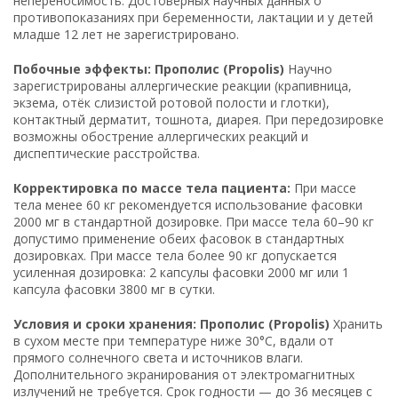
непереносимость. Достоверных научных данных о
противопоказаниях при беременности, лактации и у детей
младше 12 лет не зарегистрировано.
Побочные эффекты: Прополис (Propolis)
Научно
зарегистрированы аллергические реакции (крапивница,
экзема, отёк слизистой ротовой полости и глотки),
контактный дерматит, тошнота, диарея. При передозировке
возможны обострение аллергических реакций и
диспептические расстройства.
Корректировка по массе тела пациента:
При массе
тела менее 60 кг рекомендуется использование фасовки
2000 мг в стандартной дозировке. При массе тела 60–90 кг
допустимо применение обеих фасовок в стандартных
дозировках. При массе тела более 90 кг допускается
усиленная дозировка: 2 капсулы фасовки 2000 мг или 1
капсула фасовки 3800 мг в сутки.
Условия и сроки хранения: Прополис (Propolis)
Хранить
в сухом месте при температуре ниже 30°C, вдали от
прямого солнечного света и источников влаги.
Дополнительного экранирования от электромагнитных
излучений не требуется. Срок годности — до 36 месяцев с