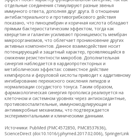
отдельные соединения стимулируют разные звенья
иммунного ответа, дополняя друг друга. В отношении
антибактериального и противогрибкового действия
показано, что пиноцембрин и коричная кислота обладают
прямым бактериостатическим эффектом, тогда как
кверцетин и галангин усиливают проницаемость мембран
микроорганизмов, что облегчает проникновение других
активных компонентов. Данное взаимодействие носит
потенцирующий и защитный характер, проявляющийся в
снижении резистентности микробов. Дополнительная
синергия наблюдается в кардиопротекторных и
метаболических эффектах: совместное действие
кемпферола и феруловой кислоты приводит к аддитивному
ингибированию перекисного окисления липидов и
нормализации сосудистого тонуса. Таким образом,
фармакологическая синергия прополиса реализуется на
клеточном и системном уровнях через антиоксидантные,
противовоспалительные, иммуномодулирующие и
антимикробные механизмы, что подтверждается
экспериментальными и клиническими данными.
Источники: PubMed (PMC4572850, PMC8537636),
ScienceDirect (doi:10.1016/j.phymed.2017.02.006), SpringerLink