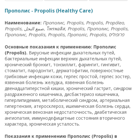
Прополис - Propolis (Healthy Care)
Наименование:
Прополис, Propolis, Propolis, Propóleo,
Propolis, صمغ النحل,
โพรพอลิส
, Propolis, Прополис, Propolis,
Прополис, Propolis, Propolis, Прополіс, Propolis, פרופוליס
Основные показания к применению: Прополис
(Propolis).
Вирусные инфекции дыхательных путей,
бактериальные инфекции верхних дыхательных путей,
хронический бронхит, тонзиллит, фарингит, гингивит,
стоматит, пародонтит, дерматофитии, поверхностные
грибковые инфекции кожи, герпес простой, герпес зостер,
язвенная болезнь желудка, язвенная болезнь
двенадцатиперстной кишки, хронический гастрит, синдром
раздраженного кишечника, дисбактериоз кишечника,
гиперлипидемия, метаболический синдром, артериальная
гипертензия, атеросклероз, ишемическая болезнь сердца,
хроническая венозная недостаточность, диабетическая
ангиопатия, иммунодефицитные состояния вторичного
характера, хроническая усталость.
Показания к применению Прополис (Propolis) в