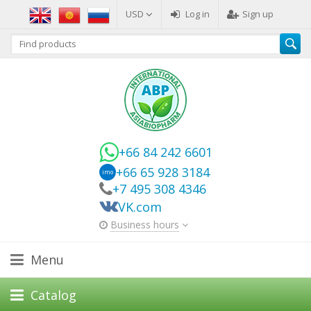
USD
Log in
Sign up
+66 84 242 6601
+66 65 928 3184
imo
+7 495 308 4346
VK.com
Business hours
Menu
Catalog