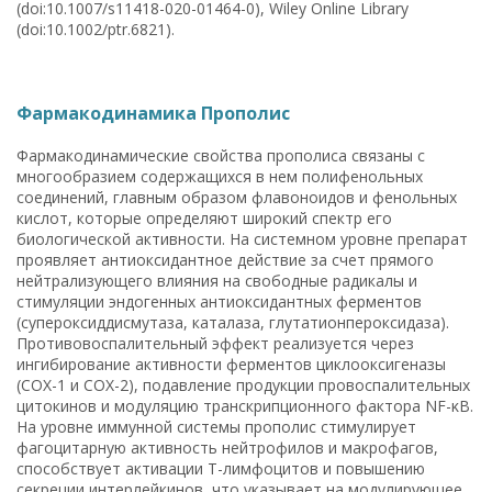
(doi:10.1007/s11418-020-01464-0), Wiley Online Library
(doi:10.1002/ptr.6821).
Фармакодинамика Прополис
Фармакодинамические свойства прополиса связаны с
многообразием содержащихся в нем полифенольных
соединений, главным образом флавоноидов и фенольных
кислот, которые определяют широкий спектр его
биологической активности. На системном уровне препарат
проявляет антиоксидантное действие за счет прямого
нейтрализующего влияния на свободные радикалы и
стимуляции эндогенных антиоксидантных ферментов
(супероксиддисмутаза, каталаза, глутатионпероксидаза).
Противовоспалительный эффект реализуется через
ингибирование активности ферментов циклооксигеназы
(COX-1 и COX-2), подавление продукции провоспалительных
цитокинов и модуляцию транскрипционного фактора NF-κB.
На уровне иммунной системы прополис стимулирует
фагоцитарную активность нейтрофилов и макрофагов,
способствует активации Т-лимфоцитов и повышению
секреции интерлейкинов, что указывает на модулирующее