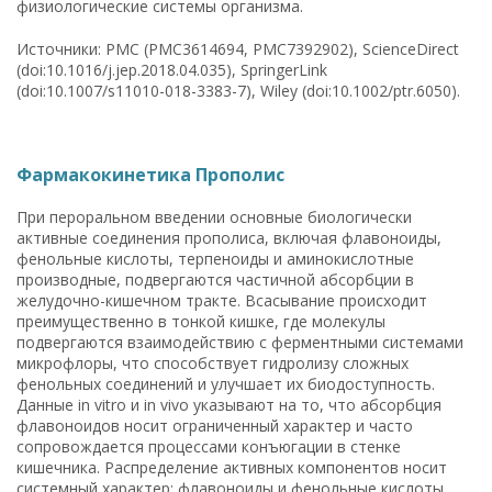
физиологические системы организма.
Источники: PMC (PMC3614694, PMC7392902), ScienceDirect
(doi:10.1016/j.jep.2018.04.035), SpringerLink
(doi:10.1007/s11010-018-3383-7), Wiley (doi:10.1002/ptr.6050).
Фармакокинетика Прополис
При пероральном введении основные биологически
активные соединения прополиса, включая флавоноиды,
фенольные кислоты, терпеноиды и аминокислотные
производные, подвергаются частичной абсорбции в
желудочно-кишечном тракте. Всасывание происходит
преимущественно в тонкой кишке, где молекулы
подвергаются взаимодействию с ферментными системами
микрофлоры, что способствует гидролизу сложных
фенольных соединений и улучшает их биодоступность.
Данные in vitro и in vivo указывают на то, что абсорбция
флавоноидов носит ограниченный характер и часто
сопровождается процессами конъюгации в стенке
кишечника. Распределение активных компонентов носит
системный характер: флавоноиды и фенольные кислоты