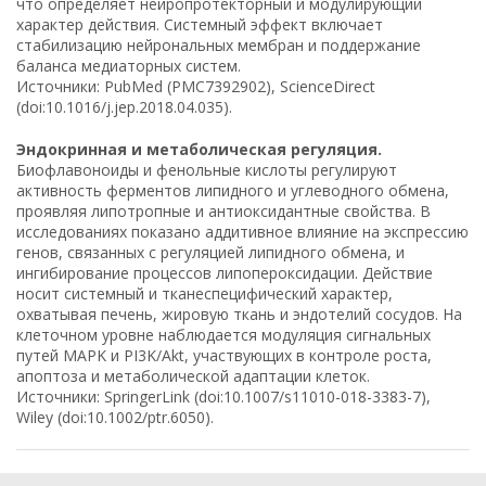
что определяет нейропротекторный и модулирующий
характер действия. Системный эффект включает
стабилизацию нейрональных мембран и поддержание
баланса медиаторных систем.
Источники: PubMed (PMC7392902), ScienceDirect
(doi:10.1016/j.jep.2018.04.035).
Эндокринная и метаболическая регуляция.
Биофлавоноиды и фенольные кислоты регулируют
активность ферментов липидного и углеводного обмена,
проявляя липотропные и антиоксидантные свойства. В
исследованиях показано аддитивное влияние на экспрессию
генов, связанных с регуляцией липидного обмена, и
ингибирование процессов липопероксидации. Действие
носит системный и тканеспецифический характер,
охватывая печень, жировую ткань и эндотелий сосудов. На
клеточном уровне наблюдается модуляция сигнальных
путей MAPK и PI3K/Akt, участвующих в контроле роста,
апоптоза и метаболической адаптации клеток.
Источники: SpringerLink (doi:10.1007/s11010-018-3383-7),
Wiley (doi:10.1002/ptr.6050).