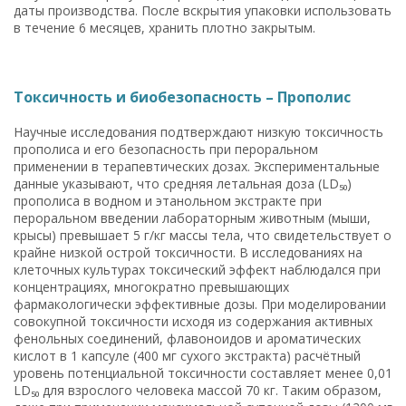
даты производства. После вскрытия упаковки использовать
в течение 6 месяцев, хранить плотно закрытым.
Токсичность и биобезопасность – Прополис
Научные исследования подтверждают низкую токсичность
прополиса и его безопасность при пероральном
применении в терапевтических дозах. Экспериментальные
данные указывают, что средняя летальная доза (LD₅₀)
прополиса в водном и этанольном экстракте при
пероральном введении лабораторным животным (мыши,
крысы) превышает 5 г/кг массы тела, что свидетельствует о
крайне низкой острой токсичности. В исследованиях на
клеточных культурах токсический эффект наблюдался при
концентрациях, многократно превышающих
фармакологически эффективные дозы. При моделировании
совокупной токсичности исходя из содержания активных
фенольных соединений, флавоноидов и ароматических
кислот в 1 капсуле (400 мг сухого экстракта) расчётный
уровень потенциальной токсичности составляет менее 0,01
LD₅₀ для взрослого человека массой 70 кг. Таким образом,