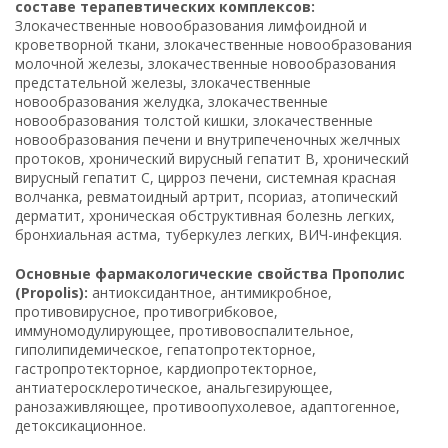
составе терапевтических комплексов:
Злокачественные новообразования лимфоидной и
кроветворной ткани, злокачественные новообразования
молочной железы, злокачественные новообразования
предстательной железы, злокачественные
новообразования желудка, злокачественные
новообразования толстой кишки, злокачественные
новообразования печени и внутрипеченочных желчных
протоков, хронический вирусный гепатит B, хронический
вирусный гепатит C, цирроз печени, системная красная
волчанка, ревматоидный артрит, псориаз, атопический
дерматит, хроническая обструктивная болезнь легких,
бронхиальная астма, туберкулез легких, ВИЧ-инфекция.
Основные фармакологические свойства Прополис
(Propolis):
антиоксидантное, антимикробное,
противовирусное, противогрибковое,
иммуномодулирующее, противовоспалительное,
гиполипидемическое, гепатопротекторное,
гастропротекторное, кардиопротекторное,
антиатеросклеротическое, анальгезирующее,
ранозаживляющее, противоопухолевое, адаптогенное,
детоксикационное.