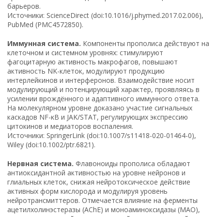
барьеров.
Источники: ScienceDirect (doi:10.1016/j.phymed.2017.02.006),
PubMed (PMC4572850).
Иммунная система.
Компоненты прополиса действуют на
клеточном и системном уровнях: стимулируют
фагоцитарную активность макрофагов, повышают
активность NK-клеток, модулируют продукцию
интерлейкинов и интерферонов. Взаимодействие носит
модулирующий и потенцирующий характер, проявляясь в
усилении врождённого и адаптивного иммунного ответа.
На молекулярном уровне доказано участие сигнальных
каскадов NF-κB и JAK/STAT, регулирующих экспрессию
цитокинов и медиаторов воспаления.
Источники: SpringerLink (doi:10.1007/s11418-020-01464-0),
Wiley (doi:10.1002/ptr.6821).
Нервная система.
Флавоноиды прополиса обладают
антиоксидантной активностью на уровне нейронов и
глиальных клеток, снижая нейротоксическое действие
активных форм кислорода и модулируя уровень
нейротрансмиттеров. Отмечается влияние на ферменты
ацетилхолинэстеразы (AChE) и моноаминоксидазы (МАО),