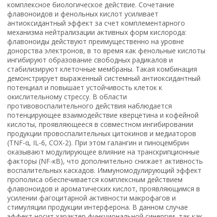
комплексное биологическое действие. Сочетание
флавоноидов и фенольных кислот усиливает
антиоксидантный эффект за счет комплементарного
механизма нейтрализации активных форм кислорода:
флавоноиды действуют преимущественно на уровне
донорства электронов, в то время как фенольные кислоты
ингибируют образование свободных радикалов и
стабилизируют клеточные мембраны. Такая комбинация
демонстрирует выраженный системный антиоксидантный
потенциал и повышает устойчивость клеток к
окислительному стрессу. В области
противовоспалительного действия наблюдается
потенцирующее взаимодействие кверцетина и кофейной
кислоты, проявляющееся в совместном ингибировании
продукции провоспалительных цитокинов и медиаторов
(TNF-α, IL-6, COX-2). При этом галангин и пиноцембрин
оказывают модулирующее влияние на транскрипционные
факторы (NF-κB), что дополнительно снижает активность
воспалительных каскадов. Иммуномодулирующий эффект
прополиса обеспечивается комплексным действием
флавоноидов и ароматических кислот, проявляющимся в
усилении фагоцитарной активности макрофагов и
стимуляции продукции интерферона. В данном случае
эффект носит характер функциональной синергии, так как