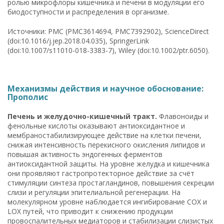
ролью микрофлоры кишечника и печени в модуляции его
биодоступности и распределения в организме.
Источники: PMC (PMC3614694, PMC7392902), ScienceDirect
(doi:10.1016/j.jep.2018.04.035), SpringerLink
(doi:10.1007/s11010-018-3383-7), Wiley (doi:10.1002/ptr.6050).
Механизмы действия и научное обоснование:
Прополис
Печень и желудочно-кишечный тракт.
Флавоноиды и
фенольные кислоты оказывают антиоксидантное и
мембраностабилизирующее действие на клетки печени,
снижая интенсивность перекисного окисления липидов и
повышая активность эндогенных ферментов
антиоксидантной защиты. На уровне желудка и кишечника
они проявляют гастропротекторное действие за счёт
стимуляции синтеза простагландинов, повышения секреции
слизи и регуляции эпителиальной регенерации. На
молекулярном уровне наблюдается ингибирование COX и
LOX путей, что приводит к снижению продукции
провоспалительных медиаторов и стабилизации слизистых