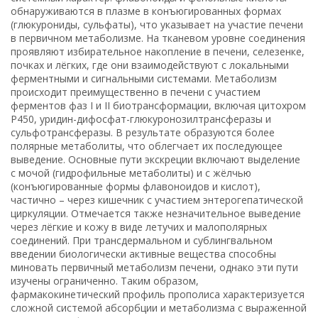
обнаруживаются в плазме в конъюгированных формах
(глюкурониды, сульфаты), что указывает на участие печени
в первичном метаболизме. На тканевом уровне соединения
проявляют избирательное накопление в печени, селезенке,
почках и лёгких, где они взаимодействуют с локальными
ферментными и сигнальными системами. Метаболизм
происходит преимущественно в печени с участием
ферментов фаз I и II биотрансформации, включая цитохром
P450, уридин-дифосфат-глюкуронозилтрансферазы и
сульфотрансферазы. В результате образуются более
полярные метаболиты, что облегчает их последующее
выведение. Основные пути экскреции включают выделение
с мочой (гидрофильные метаболиты) и с жёлчью
(конъюгированные формы флавоноидов и кислот),
частично – через кишечник с участием энтерогепатической
циркуляции. Отмечается также незначительное выведение
через лёгкие и кожу в виде летучих и малополярных
соединений. При трансдермальном и сублингвальном
введении биологически активные вещества способны
миновать первичный метаболизм печени, однако эти пути
изучены ограниченно. Таким образом,
фармакокинетический профиль прополиса характеризуется
сложной системой абсорбции и метаболизма с выраженной