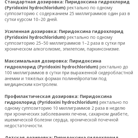
Стандартная дозировка: Пиридоксина гидрохлорид
(Pyridoxini hydrochloridum)
ректально по одному
суппозиторию с содержанием 25 миллиграммов один раз в
сутки курсом 10–20 дней.
Усиленная дозировка: Пиридоксина гидрохлорид
(Pyridoxini hydrochloridum)
ректально по одному
суппозиторию 25–50 миллиграммов 1–2 раза в сутки при
хроническом алкоголизме, эпилепсии, паркинсонизме.
Максимальная дозировка: Пиридоксина
гидрохлорид (Pyridoxini hydrochloridum)
ректально до
100 миллиграммов в сутки при выраженной сидеробластной
анемии и тяжёлых формах полинейропатии под
медицинским контролем.
Профилактическая дозировка: Пиридоксина
гидрохлорид (Pyridoxini hydrochloridum)
ректально по
одному суппозиторию 10 миллиграммов 2 раза в неделю
при хронических заболеваниях печени, сахарном диабете,
ишемической болезни сердца, хронической почечной
недостаточности.
Детская дозировка: Пиридоксина гидрохлорид