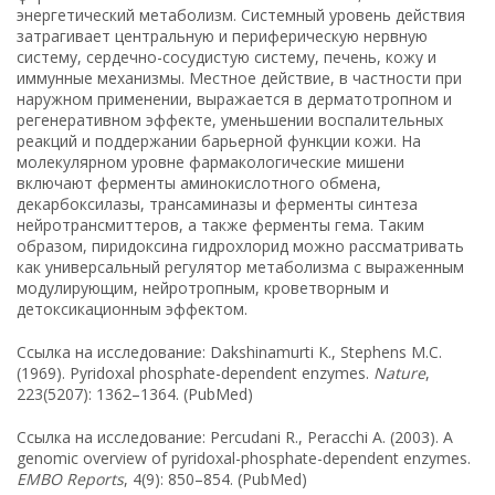
энергетический метаболизм. Системный уровень действия
затрагивает центральную и периферическую нервную
систему, сердечно-сосудистую систему, печень, кожу и
иммунные механизмы. Местное действие, в частности при
наружном применении, выражается в дерматотропном и
регенеративном эффекте, уменьшении воспалительных
реакций и поддержании барьерной функции кожи. На
молекулярном уровне фармакологические мишени
включают ферменты аминокислотного обмена,
декарбоксилазы, трансаминазы и ферменты синтеза
нейротрансмиттеров, а также ферменты гема. Таким
образом, пиридоксина гидрохлорид можно рассматривать
как универсальный регулятор метаболизма с выраженным
модулирующим, нейротропным, кроветворным и
детоксикационным эффектом.
Ссылка на исследование: Dakshinamurti K., Stephens M.C.
(1969). Pyridoxal phosphate-dependent enzymes.
Nature
,
223(5207): 1362–1364. (PubMed)
Ссылка на исследование: Percudani R., Peracchi A. (2003). A
genomic overview of pyridoxal-phosphate-dependent enzymes.
EMBO Reports
, 4(9): 850–854. (PubMed)