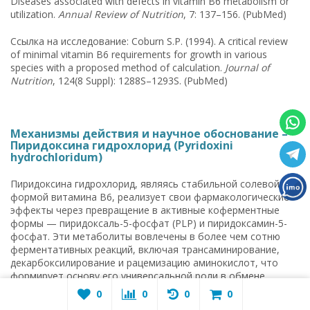
Diseases associated with defects in vitamin B6 metabolism or
utilization.
Annual Review of Nutrition
, 7: 137–156. (PubMed)
Ссылка на исследование: Coburn S.P. (1994). A critical review
of minimal vitamin B6 requirements for growth in various
species with a proposed method of calculation.
Journal of
Nutrition
, 124(8 Suppl): 1288S–1293S. (PubMed)
Механизмы действия и научное обоснование –
Пиридоксина гидрохлорид (Pyridoxini
hydrochloridum)
Пиридоксина гидрохлорид, являясь стабильной солевой
формой витамина B6, реализует свои фармакологические
эффекты через превращение в активные коферментные
формы — пиридоксаль-5-фосфат (PLP) и пиридоксамин-5-
фосфат. Эти метаболиты вовлечены в более чем сотню
ферментативных реакций, включая трансаминирование,
декарбоксилирование и рацемизацию аминокислот, что
формирует основу его универсальной роли в обмене
веществ. На молекулярном уровне PLP связывается с
0
0
0
0
апоферментами, образуя активные ферментные комплексы,