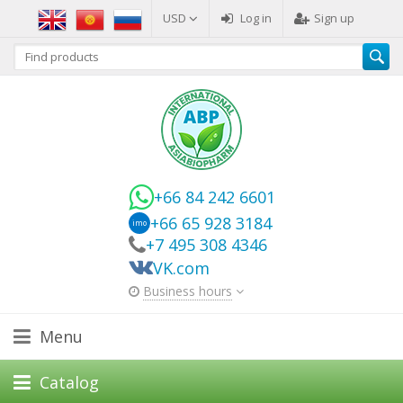
USD
Log in
Sign up
+66 84 242 6601
+66 65 928 3184
imo
+7 495 308 4346
VK.com
Business hours
Menu
Catalog