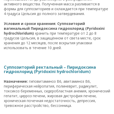
активного вещества. Полученная масса разливается в
формы для суппозиториев и охлаждается при температуре
4 градуса Цельсия до полного затвердевания.
Условия и сроки хранения: Суппозиторий
вагинальный Пиридоксина гидрохлорид (Pyridoxini
hydrochloridum)
хранить при температуре от 2 до 8
градусов Цельсия, в защищённом от света месте, срок
хранения до 12 месяцев, после вскрытия упаковки
использовать в течение 10 дней.
Суппозиторий ректальный – Пиридоксина
гидрохлорид (Pyridoxini hydrochloridum)
Назначение:
гиповитаминоз B6, авитаминоз B6,
периферическая нейропатия, полиневрит, радикулит,
токсикоз беременных, сидеробластная анемия, хронический
гепатит, цирроз печени, жировая дистрофия печени,
хроническая почечная недостаточность, депрессия,
тревожное расстройство, бессонница.