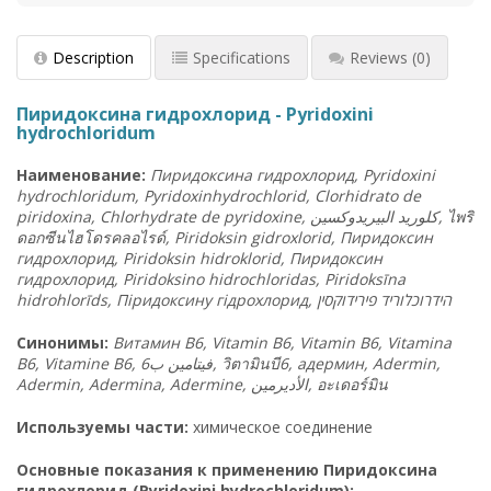
Description
Specifications
Reviews
(0)
Пиридоксина гидрохлорид - Pyridoxini
hydrochloridum
Наименование:
Пиридоксина гидрохлорид, Pyridoxini
hydrochloridum, Pyridoxinhydrochlorid, Clorhidrato de
piridoxina, Chlorhydrate de pyridoxine,
البيريدوكسين
كلوريد
,
ไพริ
ดอกซีนไฮโดรคลอไรด์
, Piridoksin gidroxlorid, Пиридоксин
гидрохлорид, Piridoksin hidroklorid, Пиридоксин
гидрохлорид, Piridoksino hidrochloridas, Piridoksīna
hidrohlorīds, Піридоксину гідрохлорид,
ן
פירידוקסי
הידרוכלוריד
Синонимы:
Витамин B6, Vitamin B6, Vitamin B6, Vitamina
B6, Vitamine B6,
فيتامين ب6
,
วิตามินบี
6, адермин, Adermin,
Adermin, Adermina, Adermine,
الأديرمين
,
อะเดอร์มิน
Используемы части:
химическое соединение
Основные показания к применению Пиридоксина
гидрохлорид (Pyridoxini hydrochloridum):