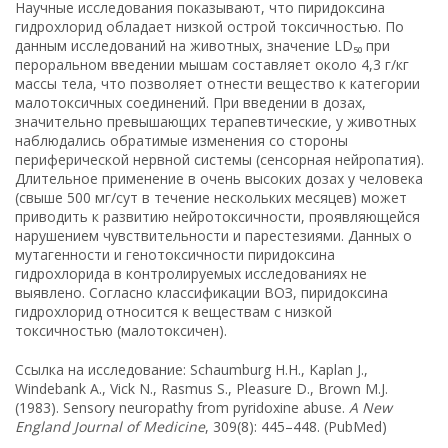
Научные исследования показывают, что пиридоксина
гидрохлорид обладает низкой острой токсичностью. По
данным исследований на животных, значение LD₅₀ при
пероральном введении мышам составляет около 4,3 г/кг
массы тела, что позволяет отнести вещество к категории
малотоксичных соединений. При введении в дозах,
значительно превышающих терапевтические, у животных
наблюдались обратимые изменения со стороны
периферической нервной системы (сенсорная нейропатия).
Длительное применение в очень высоких дозах у человека
(свыше 500 мг/сут в течение нескольких месяцев) может
приводить к развитию нейротоксичности, проявляющейся
нарушением чувствительности и парестезиями. Данных о
мутагенности и генотоксичности пиридоксина
гидрохлорида в контролируемых исследованиях не
выявлено. Согласно классификации ВОЗ, пиридоксина
гидрохлорид относится к веществам с низкой
токсичностью (малотоксичен).
Ссылка на исследование: Schaumburg H.H., Kaplan J.,
Windebank A., Vick N., Rasmus S., Pleasure D., Brown M.J.
(1983). Sensory neuropathy from pyridoxine abuse.
A New
England Journal of Medicine
, 309(8): 445–448. (PubMed)