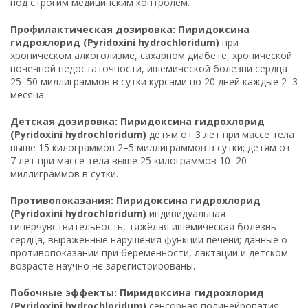
под строгим медицинским контролем.
Профилактическая дозировка: Пиридоксина
гидрохлорид (Pyridoxini hydrochloridum)
при
хроническом алкоголизме, сахарном диабете, хронической
почечной недостаточности, ишемической болезни сердца
25–50 миллиграммов в сутки курсами по 20 дней каждые 2–3
месяца.
Детская дозировка: Пиридоксина гидрохлорид
(Pyridoxini hydrochloridum)
детям от 3 лет при массе тела
выше 15 килограммов 2–5 миллиграммов в сутки; детям от
7 лет при массе тела выше 25 килограммов 10–20
миллиграммов в сутки.
Противопоказания: Пиридоксина гидрохлорид
(Pyridoxini hydrochloridum)
индивидуальная
гиперчувствительность, тяжёлая ишемическая болезнь
сердца, выраженные нарушения функции печени; данные о
противопоказании при беременности, лактации и детском
возрасте научно не зарегистрированы.
Побочные эффекты: Пиридоксина гидрохлорид
(Pyridoxini hydrochloridum)
сенсорная полинейропатия,