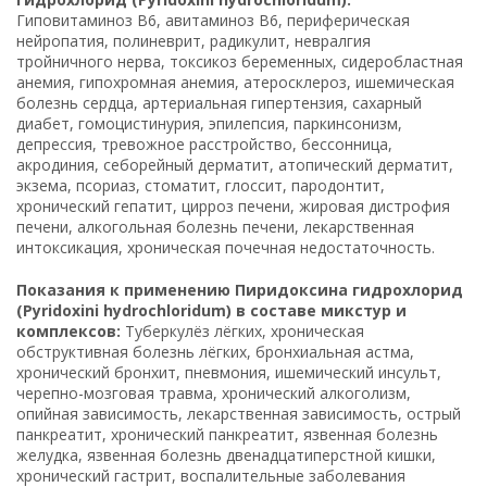
Гиповитаминоз B6, авитаминоз B6, периферическая
нейропатия, полиневрит, радикулит, невралгия
тройничного нерва, токсикоз беременных, сидеробластная
анемия, гипохромная анемия, атеросклероз, ишемическая
болезнь сердца, артериальная гипертензия, сахарный
диабет, гомоцистинурия, эпилепсия, паркинсонизм,
депрессия, тревожное расстройство, бессонница,
акродиния, себорейный дерматит, атопический дерматит,
экзема, псориаз, стоматит, глоссит, пародонтит,
хронический гепатит, цирроз печени, жировая дистрофия
печени, алкогольная болезнь печени, лекарственная
интоксикация, хроническая почечная недостаточность.
Показания к применению Пиридоксина гидрохлорид
(Pyridoxini hydrochloridum) в составе микстур и
комплексов:
Туберкулёз лёгких, хроническая
обструктивная болезнь лёгких, бронхиальная астма,
хронический бронхит, пневмония, ишемический инсульт,
черепно-мозговая травма, хронический алкоголизм,
опийная зависимость, лекарственная зависимость, острый
панкреатит, хронический панкреатит, язвенная болезнь
желудка, язвенная болезнь двенадцатиперстной кишки,
хронический гастрит, воспалительные заболевания