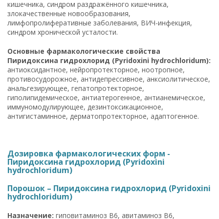
кишечника, синдром раздражённого кишечника,
злокачественные новообразования,
лимфопролиферативные заболевания, ВИЧ-инфекция,
синдром хронической усталости.
Основные фармакологические свойства
Пиридоксина гидрохлорид (Pyridoxini hydrochloridum):
антиоксидантное, нейропротекторное, ноотропное,
противосудорожное, антидепрессивное, анксиолитическое,
анальгезирующее, гепатопротекторное,
гиполипидемическое, антиатерогенное, антианемическое,
иммуномодулирующее, дезинтоксикационное,
антигистаминное, дерматопротекторное, адаптогенное.
Дозировка фармакологических форм -
Пиридоксина гидрохлорид (Pyridoxini
hydrochloridum)
Порошок – Пиридоксина гидрохлорид (Pyridoxini
hydrochloridum)
Назначение:
гиповитаминоз B6, авитаминоз B6,