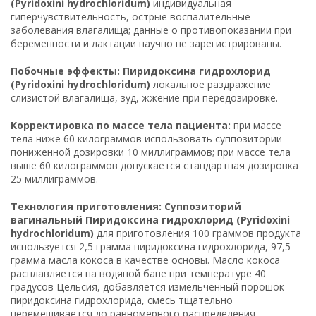
(Pyridoxini hydrochloridum)
индивидуальная
гиперчувствительность, острые воспалительные
заболевания влагалища; данные о противопоказании при
беременности и лактации научно не зарегистрированы.
Побочные эффекты: Пиридоксина гидрохлорид
(Pyridoxini hydrochloridum)
локальное раздражение
слизистой влагалища, зуд, жжение при передозировке.
Корректировка по массе тела пациента:
при массе
тела ниже 60 килограммов использовать суппозитории
пониженной дозировки 10 миллиграммов; при массе тела
выше 60 килограммов допускается стандартная дозировка
25 миллиграммов.
Технология приготовления: Суппозиторий
вагинальный Пиридоксина гидрохлорид (Pyridoxini
hydrochloridum)
для приготовления 100 граммов продукта
используется 2,5 грамма пиридоксина гидрохлорида, 97,5
грамма масла кокоса в качестве основы. Масло кокоса
расплавляется на водяной бане при температуре 40
градусов Цельсия, добавляется измельчённый порошок
пиридоксина гидрохлорида, смесь тщательно
перемешивается до равномерного распределения