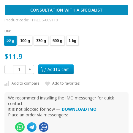
CONSULTATION WITH A SPECIALIST
Product code:
THKLOS-009118
Вес:
50 g
100 g
330 g
500 g
1 kg
$11.9
-
+
Add to cart
Add to compare
Add to favorites
We recommend installing the IMO messenger for quick
contact.
It is not blocked for now —
DOWNLOAD IMO
Place an order via messengers: