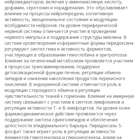
нейромедиаторов, включая γ-аминомасляную кислоту,
дофамин, серотонин и норадреналин. Это обуславливает
влияние на процессы нейропередачи, когнитивную
активность, эмоциональное состояние и модуляцию
возбудимости нейронов. На уровне периферической
нервной системы отмечается участие в проведении
нервного импульса и поддержании структуры миелина. В
системе кроветворения коферментные формы пиридоксина
регулируют синтез гема и активность ферментов,
участвующих в образовании гемоглобина и эритропоэза.
Влияние на печёночный метаболизм проявляется участием
в процессах трансаминирования, поддержке
детоксикационной функции печени, регуляции обмена
липидов и снижении накопления продуктов перекисного
окисления. В эндокринной системе отмечается роль в
модуляции стероидного обмена и регуляции
чувствительности тканей к гормонам. Влияние на иммунную
систему связывают с участием в синтезе лимфокинов и
регуляции активности Т- и В-лимфоцитов. На уровне кожи
фармакодинамическое действие проявляется через
поддержание синтеза сфинголипидов и обеспечение
целостности эпидермального барьера. Пиридоксаль-5-
фосфат также играет роль в регуляции активности
ферментов гликогенолиза и глюконеогенеза, влияя на