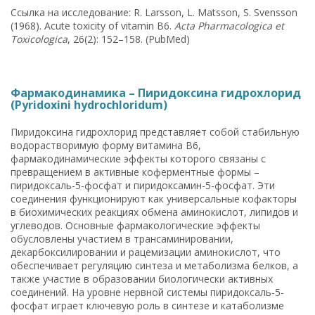
Ссылка на исследование: R. Larsson, L. Matsson, S. Svensson
(1968). Acute toxicity of vitamin B6.
Acta Pharmacologica et
Toxicologica
, 26(2): 152–158. (PubMed)
Фармакодинамика – Пиридоксина гидрохлорид
(Pyridoxini hydrochloridum)
Пиридоксина гидрохлорид представляет собой стабильную
водорастворимую форму витамина B6,
фармакодинамические эффекты которого связаны с
превращением в активные коферментные формы –
пиридоксаль-5-фосфат и пиридоксамин-5-фосфат. Эти
соединения функционируют как универсальные кофакторы
в биохимических реакциях обмена аминокислот, липидов и
углеводов. Основные фармакологические эффекты
обусловлены участием в трансаминировании,
декарбоксилировании и рацемизации аминокислот, что
обеспечивает регуляцию синтеза и метаболизма белков, а
также участие в образовании биологически активных
соединений. На уровне нервной системы пиридоксаль-5-
фосфат играет ключевую роль в синтезе и катаболизме