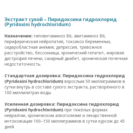
Экстракт сухой – Пиридоксина гидрохлорид
(Pyridoxini hydrochloridum)
Назначение:
гиповитаминоз B6, авитаминоз B6,
периферическая нейропатия, токсикоз беременных,
сидеробластная анемия, депрессия, тревожное
расстройство, бессонница, хронический гепатит, жировая
дистрофия печени, сахарный диабет, хроническая почечная
недостаточность.
Стандартная дозировка: Пиридоксина гидрохлорид
(Pyridoxini hydrochloridum)
взрослым 50 миллиграммов в
сутки внутрь в составе сухого экстракта, растворённого в
100 миллилитрах воды.
Усиленная дозировка: Пиридоксина гидрохлорид
(Pyridoxini hydrochloridum)
при тяжёлых формах
невралгии, хроническом алкоголизме и лекарственной
интоксикации 100–150 миллиграммов в сутки курсом до 45
дней.