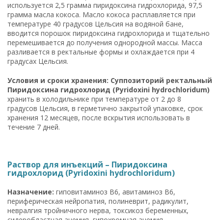
используется 2,5 грамма пиридоксина гидрохлорида, 97,5
грамма масла кокоса. Масло кокоса расплавляется при
температуре 40 градусов Цельсия на водяной бане,
вводится порошок пиридоксина гидрохлорида и тщательно
перемешивается до получения однородной массы. Масса
разливается в ректальные формы и охлаждается при 4
градусах Цельсия.
Условия и сроки хранения: Суппозиторий ректальный
Пиридоксина гидрохлорид (Pyridoxini hydrochloridum)
хранить в холодильнике при температуре от 2 до 8
градусов Цельсия, в герметично закрытой упаковке, срок
хранения 12 месяцев, после вскрытия использовать в
течение 7 дней.
Раствор для инъекций – Пиридоксина
гидрохлорид (Pyridoxini hydrochloridum)
Назначение:
гиповитаминоз B6, авитаминоз B6,
периферическая нейропатия, полиневрит, радикулит,
невралгия тройничного нерва, токсикоз беременных,
сидеробластная анемия, гипохромная анемия,