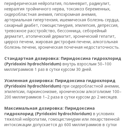
периферическая нейропатия, полиневрит, радикулит,
невралгия тройничного нерва, токсикоз беременных,
сидеробластная анемия, гипохромная анемия,
артериальная гипертензия, ишемическая болезнь сердца,
сахарный диабет, гомоцистинурия, эпилепсия, депрессия,
тревожное расстройство, бессонница, себорейный
дерматит, атопический дерматит, хронический гепатит,
цирроз печени, жировая дистрофия печени, алкогольная
болезнь печени, хроническая почечная недостаточность.
Стандартная дозировка: Пиридоксина гидрохлорид
(Pyridoxini hydrochloridum)
внутрь взрослым 50–100
миллиграммов 1 раз в сутки курсом 30 дней.
Усиленная дозировка: Пиридоксина гидрохлорид
(Pyridoxini hydrochloridum)
при сидеробластной анемии,
эпилепсии, паркинсонизме, хроническом алкоголизме 100–
200 миллиграммов 1–2 раза в сутки курсом до 2 месяцев.
Максимальная дозировка: Пиридоксина
гидрохлорид (Pyridoxini hydrochloridum)
в условиях
тяжёлой нейропатии, гомоцистинурии или лекарственной
интоксикации допускается до 600 миллиграммов в сутки