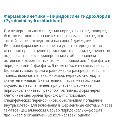
Фармакокинетика – Пиридоксина гидрохлорид
(Pyridoxini hydrochloridum)
После перорального введения пиридоксина гидрохлорид
быстро и полно всасывается в проксимальных отделах
тонкой кишки посредством пассивной диффузии.
Биотрансформация начинается уже в энтероцитах, но
основное превращение происходит в печени, где вещество
подвергается фосфорилированию с образованием
активных коферментных форм – пиридоксаль-5-фосфата и
пиридоксамин-5-фосфата. Эти метаболиты связываются с
белками плазмы крови и равномерно распределяются в
тканях, включая печень, миокард, нервную систему и
скелетные мышцы. Значительная часть метаболизма
осуществляется в печени при участии фермента
пиридоксалькиназы. Транспорт активных форм через
клеточные мембраны происходит с помощью
специфических переносчиков, обеспечивая попадание
внутрь клеток для включения в ферментные системы. Через
гематоэнцефалический барьер пиридоксаль-5-фосфат
проникает в ограниченных количествах, однако