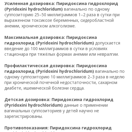
Усиленная дозировка: Пиридоксина гидрохлорид
(Pyridoxini hydrochloridum)
вагинально по одному
суппозиторию 25–50 миллиграммов 1–2 раза в сутки при
выраженном токсикозе беременных, сидеробластной
анемии, хроническом алкоголизме.
Максимальная дозировка: Пиридоксина
гидрохлорид (Pyridoxini hydrochloridum)
допускается
введение до 100 миллиграммов в сутки в условиях
стационара при тяжёлых формах анемии или невралгии.
Профилактическая дозировка: Пиридоксина
гидрохлорид (Pyridoxini hydrochloridum)
вагинально по
одному суппозиторию 10 миллиграммов 2–3 раза в неделю
при хронической почечной недостаточности, сахарном
диабете, ишемической болезни сердца.
Детская дозировка: Пиридоксина гидрохлорид
(Pyridoxini hydrochloridum)
данные о применении
вагинальных суппозиториев у детей научно не
зарегистрированы.
Противопоказания: Пиридоксина гидрохлорид