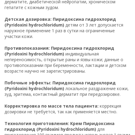
дерматите, диабетической нейропатии, хроническом
гепатите с кожным зудом.
Детская дозировка: Пиридоксина гидрохлорид
(Pyridoxini hydrochloridum)
детям от 3 лет допускается
наружное применение 1 раз в сутки на ограниченные
участки кожи.
Противопоказания: Пиридоксина гидрохлорид
(Pyridoxini hydrochloridum)
индивидуальная
непереносимость, открытые раны и язвы кожи; данные о
противопоказании при беременности, лактации и детском
возрасте научно не зарегистрированы.
Побочные эффекты: Пиридоксина гидрохлорид
(Pyridoxini hydrochloridum)
локальное раздражение кожи,
зуд, эритема, контактный дерматит при передозировке.
Корректировка по массе тела пациента:
коррекция
дозировки не требуется, так как применяется местно.
Технология приготовления: Крем Пиридоксина
гидрохлорид (Pyridoxini hydrochloridum)
для
приготовления 100 граммов продукта используется 1 грамм