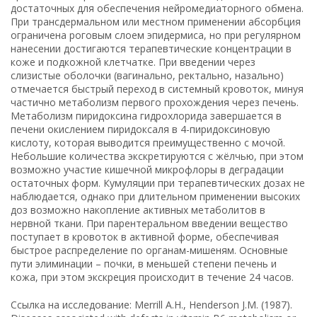
достаточных для обеспечения нейромедиаторного обмена.
При трансдермальном или местном применении абсорбция
ограничена роговым слоем эпидермиса, но при регулярном
нанесении достигаются терапевтические концентрации в
коже и подкожной клетчатке. При введении через
слизистые оболочки (вагинально, ректально, назально)
отмечается быстрый переход в системный кровоток, минуя
частично метаболизм первого прохождения через печень.
Метаболизм пиридоксина гидрохлорида завершается в
печени окислением пиридоксаля в 4-пиридоксиновую
кислоту, которая выводится преимущественно с мочой.
Небольшие количества экскретируются с жёлчью, при этом
возможно участие кишечной микрофлоры в деградации
остаточных форм. Кумуляции при терапевтических дозах не
наблюдается, однако при длительном применении высоких
доз возможно накопление активных метаболитов в
нервной ткани. При парентеральном введении вещество
поступает в кровоток в активной форме, обеспечивая
быстрое распределение по органам-мишеням. Основные
пути элиминации – почки, в меньшей степени печень и
кожа, при этом экскреция происходит в течение 24 часов.
Ссылка на исследование: Merrill A.H., Henderson J.M. (1987).