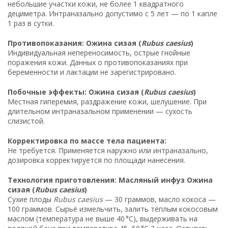
небольшие участки кожи, не более 1 квадратного
дециметра. Интраназально допустимо с 5 лет — по 1 капле
1 раз в сутки.
Противопоказания: Ожина сизая (
Rubus caesius
)
Индивидуальная непереносимость, острые гнойные
поражения кожи. Данных о противопоказаниях при
беременности и лактации не зарегистрировано.
Побочные эффекты: Ожина сизая (
Rubus caesius
)
Местная гиперемия, раздражение кожи, шелушение. При
длительном интраназальном применении — сухость
слизистой.
Корректировка по массе тела пациента:
Не требуется. Применяется наружно или интраназально,
дозировка корректируется по площади нанесения.
Технология приготовления: Масляный инфуз Ожина
сизая (
Rubus caesius
)
Сухие плоды
Rubus caesius
— 30 граммов, масло кокоса —
100 граммов. Сырьё измельчить, залить тёплым кокосовым
маслом (температура не выше 40 °C), выдерживать на