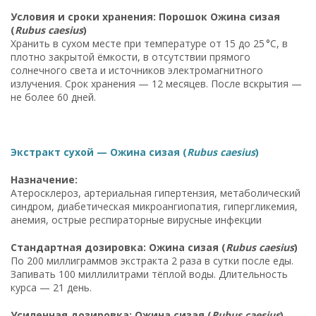
Условия и сроки хранения: Порошок Ожина сизая
(
Rubus caesius
)
Хранить в сухом месте при температуре от 15 до 25 °C, в
плотно закрытой ёмкости, в отсутствии прямого
солнечного света и источников электромагнитного
излучения. Срок хранения — 12 месяцев. После вскрытия —
не более 60 дней.
Экстракт сухой — Ожина сизая (
Rubus caesius
)
Назначение:
Атеросклероз, артериальная гипертензия, метаболический
синдром, диабетическая микроангиопатия, гипергликемия,
анемия, острые респираторные вирусные инфекции
Стандартная дозировка: Ожина сизая (
Rubus caesius
)
По 200 миллиграммов экстракта 2 раза в сутки после еды.
Запивать 100 миллилитрами тёплой воды. Длительность
курса — 21 день.
Усиленная дозировка: Ожина сизая (
Rubus caesius
)