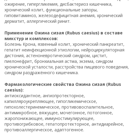
ожирение, гипергликемия, дисбактериоз кишечника,
хронический колит, функциональные запоры,
гиповитаминоз, железодефицитная анемия, хронический
дерматит, аллергический ринит.
Применение Ожина сизая (Rubus caesius) в составе
микстур и комплексов:
Болезнь Крона, язвенный колит, хронический панкреатит,
гепатит неинфекционной этиологии, нейроциркуляторная
дистония, астеноневротический синдром, цистит,
пиелонефрит, бронхиальная астма, экзема, синдром
хронической усталости, расстройства пищевого поведения,
синдром раздражённого кишечника.
Фармакологические свойства Ожина сизая (Rubus
caesius):
антиоксидантное, ангиопротекторное,
капилляроукрепляющее, гипогликемическое,
гипохолестеринемическое, противовоспалительное,
антимикробное, вяжущее, мочегонное, потогонное,
жаропонижающее, иммуностимулирующее,
противогрибковое, гепатопротекторное, антидиарейное,
противоаллергическое, адаптогенное.