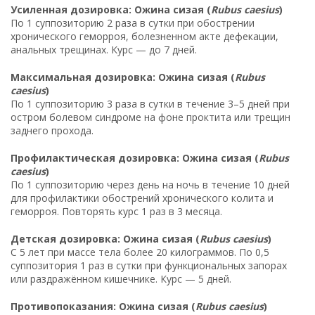
Усиленная дозировка: Ожина сизая (
Rubus caesius
)
По 1 суппозиторию 2 раза в сутки при обострении
хронического геморроя, болезненном акте дефекации,
анальных трещинах. Курс — до 7 дней.
Максимальная дозировка: Ожина сизая (
Rubus
caesius
)
По 1 суппозиторию 3 раза в сутки в течение 3–5 дней при
остром болевом синдроме на фоне проктита или трещин
заднего прохода.
Профилактическая дозировка: Ожина сизая (
Rubus
caesius
)
По 1 суппозиторию через день на ночь в течение 10 дней
для профилактики обострений хронического колита и
геморроя. Повторять курс 1 раз в 3 месяца.
Детская дозировка: Ожина сизая (
Rubus caesius
)
С 5 лет при массе тела более 20 килограммов. По 0,5
суппозитория 1 раз в сутки при функциональных запорах
или раздражённом кишечнике. Курс — 5 дней.
Противопоказания: Ожина сизая (
Rubus caesius
)