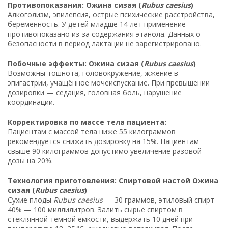
Противопоказания: Ожина сизая (
Rubus caesius
)
Алкоголизм, эпилепсия, острые психические расстройства,
беременность. У детей младше 14 лет применение
противопоказано из-за содержания этанола. Данных о
безопасности в период лактации не зарегистрировано.
Побочные эффекты: Ожина сизая (
Rubus caesius
)
Возможны тошнота, головокружение, жжение в
эпигастрии, учащённое мочеиспускание. При превышении
дозировки — седация, головная боль, нарушение
координации.
Корректировка по массе тела пациента:
Пациентам с массой тела ниже 55 килограммов
рекомендуется снижать дозировку на 15%. Пациентам
свыше 90 килограммов допустимо увеличение разовой
дозы на 20%.
Технология приготовления: Спиртовой настой Ожина
сизая (
Rubus caesius
)
Сухие плоды
Rubus caesius
— 30 граммов, этиловый спирт
40% — 100 миллилитров. Залить сырьё спиртом в
стеклянной тёмной ёмкости, выдержать 10 дней при