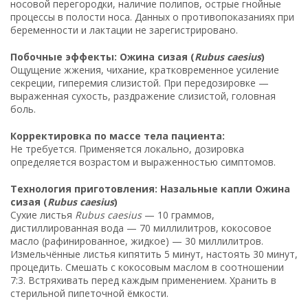
носовой перегородки, наличие полипов, острые гнойные
процессы в полости носа. Данных о противопоказаниях при
беременности и лактации не зарегистрировано.
Побочные эффекты: Ожина сизая (
Rubus caesius
)
Ощущение жжения, чихание, кратковременное усиление
секреции, гиперемия слизистой. При передозировке —
выраженная сухость, раздражение слизистой, головная
боль.
Корректировка по массе тела пациента:
Не требуется. Применяется локально, дозировка
определяется возрастом и выраженностью симптомов.
Технология приготовления: Назальные капли Ожина
сизая (
Rubus caesius
)
Сухие листья
Rubus caesius
— 10 граммов,
дистиллированная вода — 70 миллилитров, кокосовое
масло (рафинированное, жидкое) — 30 миллилитров.
Измельчённые листья кипятить 5 минут, настоять 30 минут,
процедить. Смешать с кокосовым маслом в соотношении
7:3. Встряхивать перед каждым применением. Хранить в
стерильной пипеточной ёмкости.