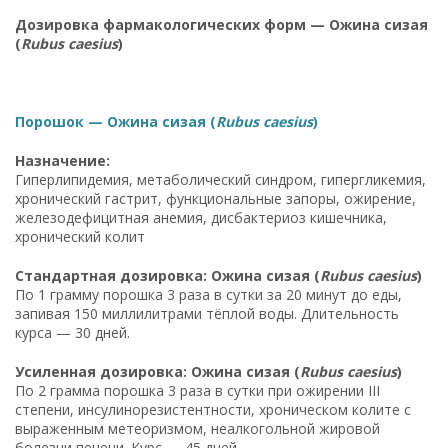
Дозировка фармакологических форм — Ожина сизая
(
Rubus caesius
)
Порошок — Ожина сизая (
Rubus caesius
)
Назначение:
Гиперлипидемия, метаболический синдром, гипергликемия,
хронический гастрит, функциональные запоры, ожирение,
железодефицитная анемия, дисбактериоз кишечника,
хронический колит
Стандартная дозировка: Ожина сизая (
Rubus caesius
)
По 1 грамму порошка 3 раза в сутки за 20 минут до еды,
запивая 150 миллилитрами тёплой воды. Длительность
курса — 30 дней.
Усиленная дозировка: Ожина сизая (
Rubus caesius
)
По 2 грамма порошка 3 раза в сутки при ожирении III
степени, инсулинорезистентности, хроническом колите с
выраженным метеоризмом, неалкогольной жировой
болезни печени. Курс — 45 дней.