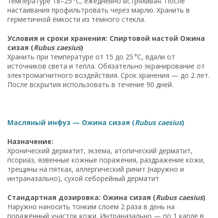
температуре 18–25 °C, ежедневно встряхивая. После
настаивания профильтровать через марлю. Хранить в
герметичной ёмкости из тёмного стекла.
Условия и сроки хранения: Спиртовой настой Ожина
сизая (
Rubus caesius
)
Хранить при температуре от 15 до 25 °C, вдали от
источников света и тепла. Обязательно экранирование от
электромагнитного воздействия. Срок хранения — до 2 лет.
После вскрытия использовать в течение 90 дней.
Масляный инфуз — Ожина сизая (
Rubus caesius
)
Назначение:
Хронический дерматит, экзема, атопический дерматит,
псориаз, язвенные кожные поражения, раздражение кожи,
трещины на пятках, аллергический ринит (наружно и
интраназально), сухой себорейный дерматит
Стандартная дозировка: Ожина сизая (
Rubus caesius
)
Наружно наносить тонким слоем 2 раза в день на
поражённый участок кожи. Интраназально — по 1 капле в