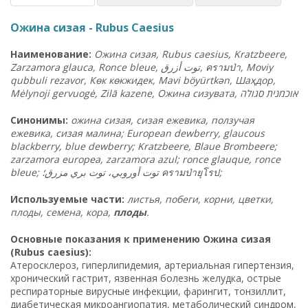
Ожина сизая - Rubus Caesius
Наименование:
Ожина сизая, Rubus caesius, Kratzbeere,
Zarzamora glauca, Ronce bleue,
أزرق
توت
,
ครามป่า
, Moviy
qubbuli rezavor, Көк көкжидек, Mavi böyürtkən, Шаҳдор,
Mėlynoji gervuogė, Zilā kazene, Ожина сизувата,
ה
סגול
אוכמנית
Синонимы:
ожина сизая, сизая ежевика, ползучая
ежевика, сизая малина; European dewberry, glaucous
blackberry, blue dewberry; Kratzbeere, Blaue Brombeere;
zarzamora europea, zarzamora azul; ronce glauque, ronce
bleue; توت أوروبي، توت بري مزرق؛
ครามป่ายุโรป
;
Используемые части:
листья, побеги, корни, цветки,
плоды, семена, кора,
плоды
.
Основные показания к применению Ожина сизая
(Rubus caesius):
Атеросклероз, гиперлипидемия, артериальная гипертензия,
хронический гастрит, язвенная болезнь желудка, острые
респираторные вирусные инфекции, фарингит, тонзиллит,
диабетическая микроангиопатия, метаболический синдром,