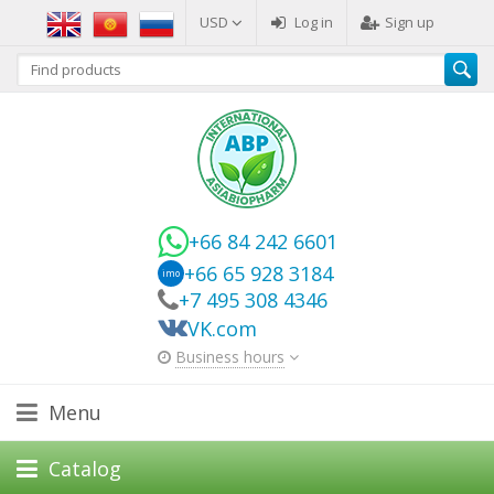
USD
Log in
Sign up
+66 84 242 6601
+66 65 928 3184
imo
+7 495 308 4346
VK.com
Business hours
Menu
Catalog