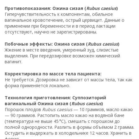
Противопоказания: Ожина сизая (
Rubus caesius
)
Гиперчувствительность к компонентам, обильное
вагинальное кровотечение, острый цервицит. Данные о
применении при беременности и в период лактации
отсутствуют, научно не зарегистрированы.
Побочные эффекты: Ожина сизая (
Rubus caesius
)
Жжение в месте введения, умеренный зуд, слизистые
выделения. При передозировке возможен химический
вагинит.
Корректировка по массе тела пациента:
Не требуется. Дозировка не зависит от массы тела, так как
форма применяется локально.
Технология приготовления: Суппозиторий
вагинальный Ожина сизая (
Rubus caesius
)
Порошок плодов
Rubus caesius
— 10 граммов, масло какао
— 90 граммов. Растопить масло какао на водяной бане
(температура не выше 45 °C), смешать с порошком до
полной однородности. Разлить в формы объёмом 2 грамма.
Остудить и выдержать в холодильнике 12 часов. Хранить в
форме.