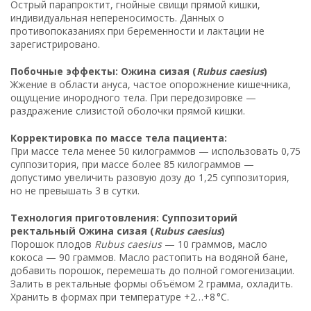
Острый парапроктит, гнойные свищи прямой кишки,
индивидуальная непереносимость. Данных о
противопоказаниях при беременности и лактации не
зарегистрировано.
Побочные эффекты: Ожина сизая (
Rubus caesius
)
Жжение в области ануса, частое опорожнение кишечника,
ощущение инородного тела. При передозировке —
раздражение слизистой оболочки прямой кишки.
Корректировка по массе тела пациента:
При массе тела менее 50 килограммов — использовать 0,75
суппозитория, при массе более 85 килограммов —
допустимо увеличить разовую дозу до 1,25 суппозитория,
но не превышать 3 в сутки.
Технология приготовления: Суппозиторий
ректальный Ожина сизая (
Rubus caesius
)
Порошок плодов
Rubus caesius
— 10 граммов, масло
кокоса — 90 граммов. Масло растопить на водяной бане,
добавить порошок, перемешать до полной гомогенизации.
Залить в ректальные формы объёмом 2 грамма, охладить.
Хранить в формах при температуре +2…+8 °C.