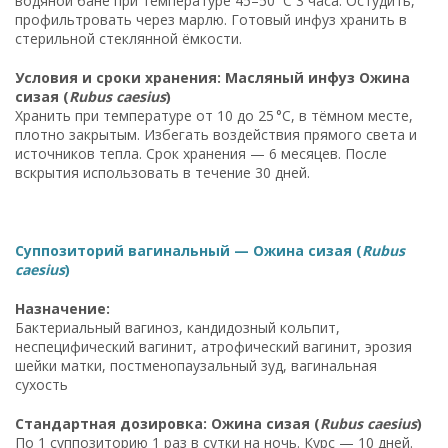
водяной бане при температуре 45–50 °C 3 часа. Остудить,
профильтровать через марлю. Готовый инфуз хранить в
стерильной стеклянной ёмкости.
Условия и сроки хранения: Масляный инфуз Ожина
сизая (
Rubus caesius
)
Хранить при температуре от 10 до 25 °C, в тёмном месте,
плотно закрытым. Избегать воздействия прямого света и
источников тепла. Срок хранения — 6 месяцев. После
вскрытия использовать в течение 30 дней.
Суппозиторий вагинальный — Ожина сизая (
Rubus
caesius
)
Назначение:
Бактериальный вагиноз, кандидозный кольпит,
неспецифический вагинит, атрофический вагинит, эрозия
шейки матки, постменопаузальный зуд, вагинальная
сухость
Стандартная дозировка: Ожина сизая (
Rubus caesius
)
По 1 суппозиторию 1 раз в сутки на ночь. Курс — 10 дней.