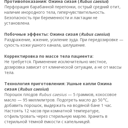
Противопоказания: Ожина сизая (
Rubus caesius
)
Перфорация барабанной перепонки, острый средний отит,
наличие инородного тела, гиперчувствительность.
Безопасность при беременности и лактации не
установлена.
Побочные эффекты: Ожина сизая (
Rubus caesius
)
Раздражение, жжение, усиление зуда. При передозировке —
сухость кожи ушного канала, шелушение.
Корректировка по массе тела пациента:
Не требуется. Применение исключительно местное,
дозировка зависит от клинической ситуации, а не от массы
тела.
Технология приготовления: Ушные капли Ожина
сизая (
Rubus caesius
)
Порошок плодов
Rubus caesius
— 5 граммов, кокосовое
масло — 95 миллилитров. Подогреть масло до 50 °C,
добавить порошок, выдержать на водяной бане 1 час.
Настоять 12 часов при комнатной температуре,
отфильтровать через стерильную марлю. Хранить в
стерильной тёмной ёмкости с капельницей.