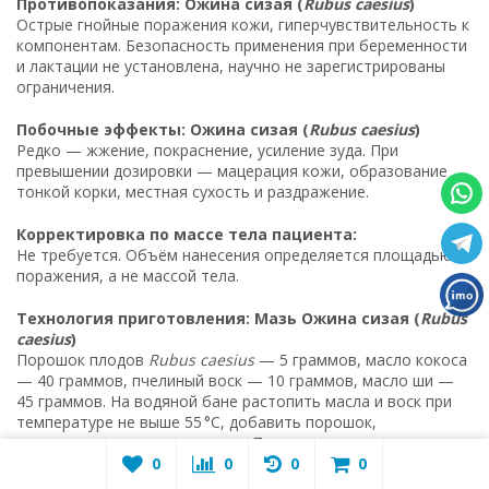
Противопоказания: Ожина сизая (
Rubus caesius
)
Острые гнойные поражения кожи, гиперчувствительность к
компонентам. Безопасность применения при беременности
и лактации не установлена, научно не зарегистрированы
ограничения.
Побочные эффекты: Ожина сизая (
Rubus caesius
)
Редко — жжение, покраснение, усиление зуда. При
превышении дозировки — мацерация кожи, образование
тонкой корки, местная сухость и раздражение.
Корректировка по массе тела пациента:
Не требуется. Объём нанесения определяется площадью
поражения, а не массой тела.
Технология приготовления: Мазь Ожина сизая (
Rubus
caesius
)
Порошок плодов
Rubus caesius
— 5 граммов, масло кокоса
— 40 граммов, пчелиный воск — 10 граммов, масло ши —
45 граммов. На водяной бане растопить масла и воск при
температуре не выше 55 °C, добавить порошок,
перемешать до однородности. Перелить в стерильную
баночку, остудить.
0
0
0
0