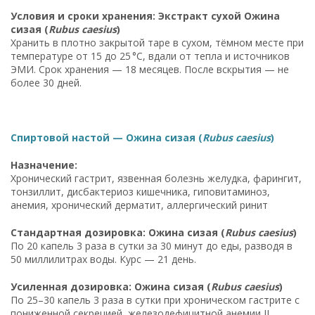
Условия и сроки хранения: Экстракт сухой Ожина
сизая (
Rubus caesius
)
Хранить в плотно закрытой таре в сухом, тёмном месте при
температуре от 15 до 25 °C, вдали от тепла и источников
ЭМИ. Срок хранения — 18 месяцев. После вскрытия — не
более 30 дней.
Спиртовой настой — Ожина сизая (
Rubus caesius
)
Назначение:
Хронический гастрит, язвенная болезнь желудка, фарингит,
тонзиллит, дисбактериоз кишечника, гиповитаминоз,
анемия, хронический дерматит, аллергический ринит
Стандартная дозировка: Ожина сизая (
Rubus caesius
)
По 20 капель 3 раза в сутки за 30 минут до еды, разводя в
50 миллилитрах воды. Курс — 21 день.
Усиленная дозировка: Ожина сизая (
Rubus caesius
)
По 25–30 капель 3 раза в сутки при хроническом гастрите с
пониженной секрецией, железодефицитной анемии II