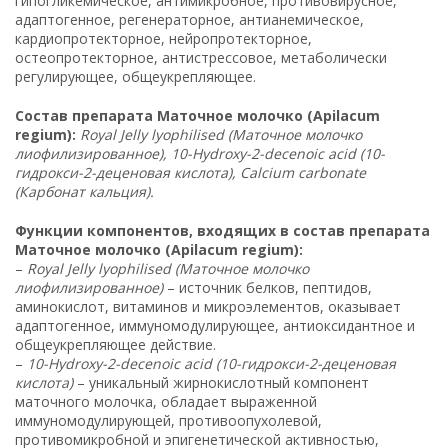
гипогликемическое, антимикробное, противовирусное,
адаптогенное, регенераторное, антианемическое,
кардиопротекторное, нейропротекторное,
остеопротекторное, антистрессовое, метаболически
регулирующее, общеукрепляющее.
Состав препарата Маточное молочко (Apilacum
regium):
Royal Jelly lyophilised (Маточное молочко
лиофилизированное), 10-Hydroxy-2-decenoic acid (10-
гидрокси-2-деценовая кислота), Calcium carbonate
(Карбонат кальция).
Функции компонентов, входящих в состав препарата
Маточное молочко (Apilacum regium):
–
Royal Jelly lyophilised (Маточное молочко
лиофилизированное)
– источник белков, пептидов,
аминокислот, витаминов и микроэлементов, оказывает
адаптогенное, иммуномодулирующее, антиоксидантное и
общеукрепляющее действие.
–
10-Hydroxy-2-decenoic acid (10-гидрокси-2-деценовая
кислота)
– уникальный жирнокислотный компонент
маточного молочка, обладает выраженной
иммуномодулирующей, противоопухолевой,
противомикробной и эпигенетической активностью,