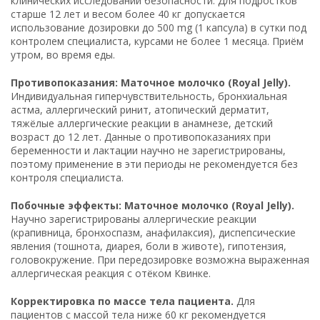
клинических исследований безопасности. Для подростков
старше 12 лет и весом более 40 кг допускается
использование дозировки до 500 mg (1 капсула) в сутки под
контролем специалиста, курсами не более 1 месяца. Приём
утром, во время еды.
Противопоказания: Маточное молочко (Royal Jelly).
Индивидуальная гиперчувствительность, бронхиальная
астма, аллергический ринит, атопический дерматит,
тяжёлые аллергические реакции в анамнезе, детский
возраст до 12 лет. Данные о противопоказаниях при
беременности и лактации научно не зарегистрированы,
поэтому применение в эти периоды не рекомендуется без
контроля специалиста.
Побочные эффекты: Маточное молочко (Royal Jelly).
Научно зарегистрированы аллергические реакции
(крапивница, бронхоспазм, анафилаксия), диспепсические
явления (тошнота, диарея, боли в животе), гипотензия,
головокружение. При передозировке возможна выраженная
аллергическая реакция с отёком Квинке.
Корректировка по массе тела пациента.
Для
пациентов с массой тела ниже 60 кг рекомендуется