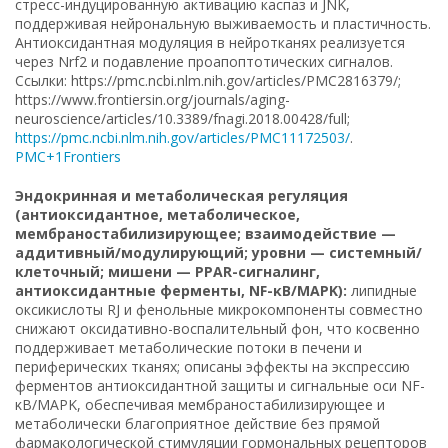
стресс-индуцированную активацию каспаз и JNK,
поддерживая нейрональную выживаемость и пластичность.
Антиоксидантная модуляция в нейротканях реализуется
через Nrf2 и подавление проапоптотических сигналов.
Ссылки: https://pmc.ncbi.nlm.nih.gov/articles/PMC2816379/;
https://www.frontiersin.org/journals/aging-
neuroscience/articles/10.3389/fnagi.2018.00428/full;
https://pmc.ncbi.nlm.nih.gov/articles/PMC11172503/
.
PMC+1
Frontiers
Эндокринная и метаболическая регуляция
(антиоксидантное, метаболическое,
мембраностабилизирующее; взаимодействие —
аддитивный/модулирующий; уровни — системный/
клеточный; мишени — PPAR-сигналинг,
антиоксидантные ферменты, NF-κB/MAPK):
липидные
оксикислоты RJ и фенольные микрокомпоненты совместно
снижают оксидативно-воспалительный фон, что косвенно
поддерживает метаболические потоки в печени и
периферических тканях; описаны эффекты на экспрессию
ферментов антиоксидантной защиты и сигнальные оси NF-
κB/MAPK, обеспечивая мембраностабилизирующее и
метаболически благоприятное действие без прямой
фармакологической стимуляции гормональных рецепторов