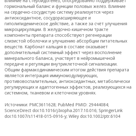
влияние на стероидогенез, опосредованно поддерживает
гормональный баланс и функции половых желёз. Влияние
на сердечно-сосудистую систему реализуется через
антиоксидантное, сосудорасширяющее и
гиполипидемическое действие, а также за счёт улучшения
микроциркуляции. В желудочно-кишечном тракте
компоненты препарата способствуют регенерации
слизистой оболочки и улучшению абсорбции питательных
веществ. Карбонат кальция в составе оказывает
дополнительный системный эффект через восполнение
минерального баланса, участвует в нейромышечной
передаче и регуляции внутриклеточной сигнализации.
Общим фармакодинамическим итогом действия препарата
является интеграция иммуномодулирующих,
противовоспалительных, антиоксидантных, метаболически
регулирующих и адаптогенных эффектов, реализующихся на
системном, тканевом и клеточном уровнях.
Источники: PMC3611628; PubMed PMID: 29444084;
ScienceDirect doi:10.1016/j.biopha.2017.10.016; SpringerLink
doi:10.1007/s11418-015-0916-y; Wiley doi:10.1002/ptr.6104