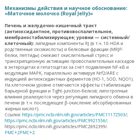
Механизмы действия и научное обоснование:
«Маточное молочко (Royal Jelly)»
Печень и желудочно-кишечный тракт
(антиоксидантное, противовоспалительное,
мембраностабилизирующее; уровни — системный/
клеточный):
липидные компоненты RJ (в т.ч. 10-HDA и
родственные оксикислоты) и белковые фракции (MRJP-
белки, пептиды) снижают окислительный стресс и
транскрипционную активацию провоспалительных каскадов
в энтероцитах и гепатоцитах за счёт подавления NF-κB и
модуляции MAPK, параллельно активируя Nrf2/ARE с
индукцией антиоксидантных ферментов (HO-1, SOD, NQO1).
На клеточном уровне отмечаются эффекты стабилизации
барьерной функции и Tight-junction-белков; липотропные
влияния реализуются через регуляцию липидного обмена в
печени (в т.ч. последующее β-окисление абсорбированных
жирных кислот).
Ссылки:
https://pmc.ncbi.nlm.nih.gov/articles/PMC11172503/
;
https://pmc.ncbi.nlm.nih.gov/articles/PMC9921556/
;
https://pmc.ncbi.nlm.nih.gov/articles/PMC2692399/.
PMC+2PMC+2