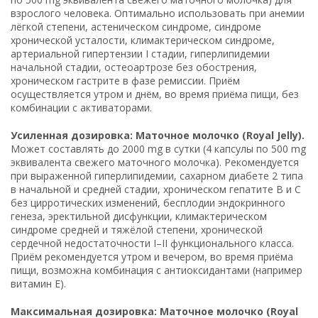
взрослого человека. Оптимально использовать при анемии
лёгкой степени, астеническом синдроме, синдроме
хронической усталости, климактерическом синдроме,
артериальной гипертензии I стадии, гиперлипидемии
начальной стадии, остеоартрозе без обострения,
хроническом гастрите в фазе ремиссии. Приём
осуществляется утром и днём, во время приёма пищи, без
комбинации с активаторами.
Усиленная дозировка: Маточное молочко (Royal Jelly).
Может составлять до 2000 mg в сутки (4 капсулы по 500 mg
эквивалента свежего маточного молочка). Рекомендуется
при выраженной гиперлипидемии, сахарном диабете 2 типа
в начальной и средней стадии, хроническом гепатите B и C
без цирротических изменений, бесплодии эндокринного
генеза, эректильной дисфункции, климактерическом
синдроме средней и тяжёлой степени, хронической
сердечной недостаточности I–II функционального класса.
Приём рекомендуется утром и вечером, во время приёма
пищи, возможна комбинация с антиоксидантами (например
витамин E).
Максимальная дозировка: Маточное молочко (Royal