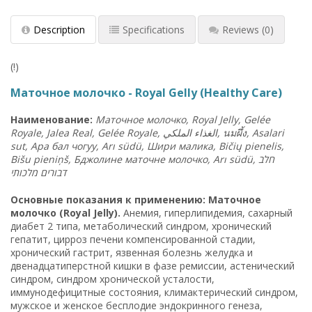
Description
Specifications
Reviews
(0)
(!)
Маточное молочко - Royal Gelly (Healthy Care)
Наименование:
Маточное молочко, Royal Jelly, Gelée
Royale, Jalea Real, Gelée Royale, الغذاء الملكي,
นมผึ้ง
, Asalari
sut, Ара бал чогуу, Arı südü, Шири малика, Bičių pienelis,
Bišu pieniņš, Бджолине маточне молочко, Arı südü, חלב
דבורים מלכותי
Основные показания к применению: Маточное
молочко (Royal Jelly).
Анемия, гиперлипидемия, сахарный
диабет 2 типа, метаболический синдром, хронический
гепатит, цирроз печени компенсированной стадии,
хронический гастрит, язвенная болезнь желудка и
двенадцатиперстной кишки в фазе ремиссии, астенический
синдром, синдром хронической усталости,
иммунодефицитные состояния, климактерический синдром,
мужское и женское бесплодие эндокринного генеза,