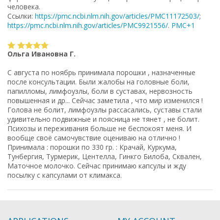
человека.
Ссылки:
https://pmc.ncbi.nlm.nih.gov/articles/PMC11172503/
;
https://pmc.ncbi.nlm.nih.gov/articles/PMC9921556/
.
PMC+1
Ольга Ивановна Г.
С августа по ноябрь принимала порошки , назначенные
после консультации. Были жалобы на головные боли,
папилломы, лимфоузлы, боли в суставах, нервозность
повышенная и др... Сейчас заметила , что мир изменился !
Голова не болит, лимфоузлы рассасались, суставы стали
удивительно подвижные и поясница не тянет , не болит.
Психозы и переживания больше не беспокоят меня. И
вообще своё самочувствие оцениваю на отлично !
Принимала : порошки по 330 гр. : Крачай, Куркума,
Тунбергия, Турмерик, Центелла, Гинкго Билоба, Сквален,
Маточное молочко. Сейчас принимаю капсулы и жду
посылку с капсулами от климакса.