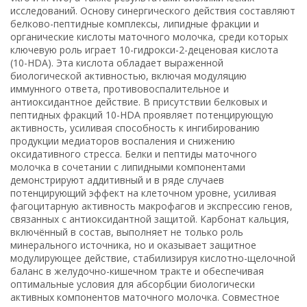
исследований. Основу синергического действия составляют
белково-пептидные комплексы, липидные фракции и
органические кислоты маточного молочка, среди которых
ключевую роль играет 10-гидрокси-2-деценовая кислота
(10-HDA). Эта кислота обладает выраженной
биологической активностью, включая модуляцию
иммунного ответа, противовоспалительное и
антиоксидантное действие. В присутствии белковых и
пептидных фракций 10-HDA проявляет потенцирующую
активность, усиливая способность к ингибированию
продукции медиаторов воспаления и снижению
оксидативного стресса. Белки и пептиды маточного
молочка в сочетании с липидными компонентами
демонстрируют аддитивный и в ряде случаев
потенцирующий эффект на клеточном уровне, усиливая
фагоцитарную активность макрофагов и экспрессию генов,
связанных с антиоксидантной защитой. Карбонат кальция,
включённый в состав, выполняет не только роль
минерального источника, но и оказывает защитное
модулирующее действие, стабилизируя кислотно-щелочной
баланс в желудочно-кишечном тракте и обеспечивая
оптимальные условия для абсорбции биологически
активных компонентов маточного молочка. Совместное