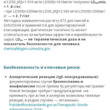
кгLD50_{RJ}=1 616 мг/кгLD50RJ=1616мг/кг получено
LD₅₀₍mix₎
≈ 1 .8 г/кг
,
• при LD50RJ=2500мг/кгLD50_{RJ}=2 500 мг/кгLD50RJ=2500мг/
кг —
≈ 2 .7 г/кг
.
Методика эквивалентна расчёту ATE для смесей в
GHS/OSHA и применяется для ориентировочной
классификации; фактическая токсичность может
отличаться из-за матричных эффектов и вариабельности
сырья.
LD₅₀ — не терапевтическая доза и не
показатель безопасности для человека.
chemsafetypro.com
osha.gov
Биобезопасность и ключевые риски:
Аллергические реакции (IgE-опосредованные):
документированы случаи
бронхоспазма и
анафилаксии
после приёма RJ; регуляторы Австралии/
Новой Зеландии требуют предупреждения: «не
принимать при астме и аллергии; возможны тяжёлые
реакции, в редких случаях — летальные».
PubMed
foodstandards.gov.au
Therapeutic Goods
Administration (TGA)