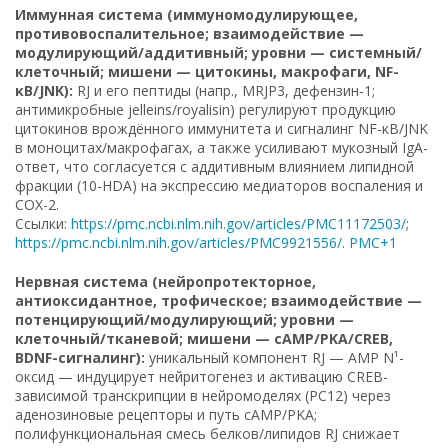
Иммунная система (иммуномодулирующее,
противовоспалительное; взаимодействие —
модулирующий/аддитивный; уровни — системный/
клеточный; мишени — цитокины, макрофаги, NF-
κB/JNK):
RJ и его пептиды (напр., MRJP3, дефензин-1;
антимикробные jelleins/royalisin) регулируют продукцию
цитокинов врождённого иммунитета и сигналинг NF-κB/JNK
в моноцитах/макрофагах, а также усиливают мукозный IgA-
ответ, что согласуется с аддитивным влиянием липидной
фракции (10-HDA) на экспрессию медиаторов воспаления и
COX-2.
Ссылки:
https://pmc.ncbi.nlm.nih.gov/articles/PMC11172503/
;
https://pmc.ncbi.nlm.nih.gov/articles/PMC9921556/
.
PMC+1
Нервная система (нейропротекторное,
антиоксидантное, трофическое; взаимодействие —
потенцирующий/модулирующий; уровни —
клеточный/тканевой; мишени — cAMP/PKA/CREB,
BDNF-сигналинг):
уникальный компонент RJ — AMP N¹-
оксид — индуцирует нейритогенез и активацию CREB-
зависимой транскрипции в нейромоделях (PC12) через
аденозиновые рецепторы и путь cAMP/PKA;
полифункциональная смесь белков/липидов RJ снижает