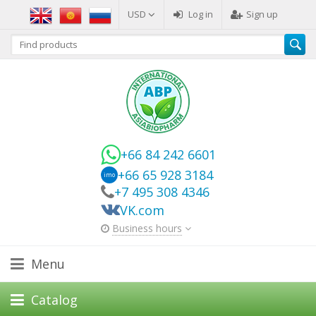
USD
Log in
Sign up
+66 84 242 6601
+66 65 928 3184
imo
+7 495 308 4346
VK.com
Business hours
Menu
Catalog