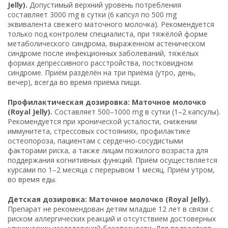
Jelly).
Допустимый верхний уровень потребления
составляет 3000 mg в сутки (6 капсул по 500 mg
эквивалента свежего маточного молочка). Рекомендуется
только под контролем специалиста, при тяжёлой форме
метаболического синдрома, выраженном астеническом
синдроме после инфекционных заболеваний, тяжёлых
формах депрессивного расстройства, постковидном
синдроме. Приём разделён на три приёма (утро, день,
вечер), всегда во время приёма пищи.
Профилактическая дозировка: Маточное молочко
(Royal Jelly).
Составляет 500–1000 mg в сутки (1–2 капсулы).
Рекомендуется при хронической усталости, снижении
иммунитета, стрессовых состояниях, профилактике
остеопороза, пациентам с сердечно-сосудистыми
факторами риска, а также лицам пожилого возраста для
поддержания когнитивных функций. Приём осуществляется
курсами по 1–2 месяца с перерывом 1 месяц. Приём утром,
во время еды.
Детская дозировка: Маточное молочко (Royal Jelly).
Препарат не рекомендован детям младше 12 лет в связи с
риском аллергических реакций и отсутствием достоверных