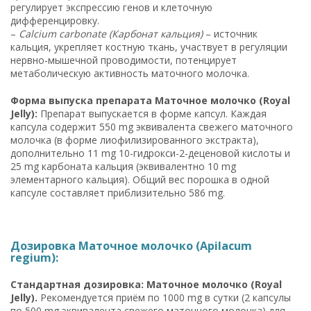
регулирует экспрессию генов и клеточную
дифференцировку.
–
Calcium carbonate (Карбонат кальция)
– источник
кальция, укрепляет костную ткань, участвует в регуляции
нервно-мышечной проводимости, потенцирует
метаболическую активность маточного молочка.
Форма выпуска препарата Маточное молочко (Royal
Jelly):
Препарат выпускается в форме капсул. Каждая
капсула содержит 550 mg эквивалента свежего маточного
молочка (в форме лиофилизированного экстракта),
дополнительно 11 mg 10-гидрокси-2-деценовой кислоты и
25 mg карбоната кальция (эквивалентно 10 mg
элементарного кальция). Общий вес порошка в одной
капсуле составляет приблизительно 586 mg.
Дозировка Маточное молочко (Apilacum
regium):
Стандартная дозировка: Маточное молочко (Royal
Jelly).
Рекомендуется приём по 1000 mg в сутки (2 капсулы
по 500 mg эквивалента свежего маточного молочка) для