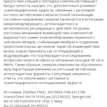
присутствие кальция и пептидных комплексов повышает
биодоступность кальция, что дополнительно усиливает
тканеспецифические эффекты, связанные с регуляцией
костного метаболизма и межклеточной сигнализации.
Системное направление синергии заключается в интеграции
иммуномодулирующего, антиоксидантного и
метаболически регулирующего действия. На уровне
клеточных механизмов взаимодействие компонентов
выражается в совместном ингибировании перекисного
окисления липидов, стабилизации мембран и подавлении
провоспалительных цитокинов. Характер взаимодействия
можно охарактеризовать как потенцирующий и
модулирующий, что подтверждается исследованием
экспрессии генов и активности сигнальных каскадов NF-κB и
MAPK. Таким образом, синергия компонентов обусловлена
мультифакторным влиянием на клеточный метаболизм,
антиоксидантные ферменты и регуляцию иммунного
ответа, что обеспечивает системное и
тканеспецифическое потенцирование эффекта.
Источники: PubMed PMID: 30518065; PMC6412749;
ScienceDirect doi:10.1016/j.jep.2012.06.052; SpringerLink
doi:10.1007/s00394-018-1696-5; Wiley
doi:10.1002/mnfr.201900222