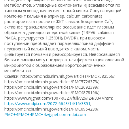
метаболитов. Углеводные компоненты RJ всасываются по
типовым углеводным путям тонкой кишки. Сопутствующий
компонент кальция (например, calcium carbonate)
растворяется в просвете ЖКТ с высвобождением Ca²⁺;
активное трансцеллюлярное всасывание идёт главным
образом в двенадцатиперстной кишке (TRPV6–calbindin–
PMCA, регулируется 1,25(OH)₂D/VDR), при высоком
поступлении преобладает парацеллюлярная диффузия;
неусвоенный кальций выводится с калом, часть
фильтруется почками и реабсорбируется. Невсосавшиеся
белки и липиды могут подвергаться ферментации кишечной
микробиотой с образованием короткоцепочечных
метаболитов.
Ссылки: https://pmc.ncbi.nlm.nih.gov/articles/PMC7582556/;
https://pmc.ncbi.nlm.nih.gov/articles/PMC5726373/;
https://pmc.ncbi.nlm.nih.gov/articles/PMC2692399/;
https://pmc.ncbi.nlm.nih.gov/articles/PMC4878196/;
https://www.wjgnet.com/1007-9327/full/v26/i24/3344.htm;
https://www.mdpi.com/2072-6643/14/16/3351
;
https://pmc.ncbi.nlm.nih.gov/articles/PMC6954280/.
PMC+4PMC+4PMC+4
wjgnet.com
mdpi.com