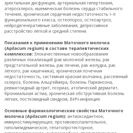
эректильная дисфункция, артериальная гипертензия,
атеросклероз, ишемическая болезнь сердца стабильного
течения, хроническая сердечная недостаточность I–II
функционального класса, остеопороз, остеоартроз,
нейродегенеративные заболевания, депрессивное
расстройство лёгкой и средней степени.
Показания к применению Маточного молочка
(Apilacum regium) в составе терапевтических
комплексов:
Злокачественные новообразования
различных локализаций (рак молочной железы, рак
предстательной железы, рак печени, рак желудка, рак
лёгкого, рак кишечника), хроническая почечная
недостаточность, системная красная волчанка, рассеянный
склероз, болезнь Альцгеймера, болезнь Паркинсона,
ревматоидный артрит, псориаз, атопический дерматит,
бронхиальная астма, хроническая обструктивная болезнь
лёгких, постковидный синдром, ВИЧ-инфекция.
Основные фармакологические свойства Маточного
молочка (Apilacum regium):
антиоксидантное,
иммуностимулирующее, противовоспалительное,
гиполипидемическое, гепатопротекторное,