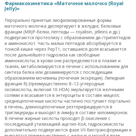
Фармакокинетика «Маточное молочко (Royal
Jelly)»
Перорально принятые лиофилизированные формы
маточного молочка диспергируют в желудке; белковые
фракции (MRJP-белки, пептиды — royalisin, jelleins и др.)
подвергаются протеолизу с образованием ди-/трипептидов
и аминокислот. Часть малых пептидов абсорбируется в
тонкой кишке через PepT1, оставшаяся доля всасывается
после дальнейшего гидролиза как свободные
аминокислоты; в крови они распределяются в плазме и
тканях, метаболизируются в печени с использованием для
синтеза белка или дезаминируются с последующим
образованием мочевины (почечная экскреция). Липидная
фракция RJ (преимущественно 8–12-углеродные
оксикислоты, включая 10-HDA) эмульгируется желчными
солями и всасывается в энтероциты в составе мицелл;
среднецепочечные кислоты частично поступают портально
в печень, длинноцепочечные реэтерифицируются в
триглицериды и выходят в лимфу в составе хиломикронов.
В печени жирные кислоты проходят β-окисление с
последующей утилизацией ацетил-КоА; гидроксикислоты
дополнительно подвергаются фазе I/II биотрансформации и
выводятся преимущественно с желчью и мочой в виде