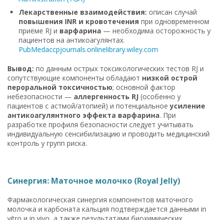
Лекарственные взаимодействия:
описан случай
повышения INR и кровотечения
при одновременном
приёме RJ и
варфарина
— необходима осторожность у
пациентов на антикоагулянтах.
PubMed
accpjournals.onlinelibrary.wiley.com
Вывод:
по данным острых токсикологических тестов RJ и
сопутствующие компоненты обладают
низкой острой
пероральной токсичностью
; основной фактор
небезопасности —
аллергенность RJ
(особенно у
пациентов с астмой/атопией) и потенциальное
усиление
антикоагулянтного эффекта варфарина
. При
разработке профиля безопасности следует учитывать
индивидуальную сенсибилизацию и проводить медицинский
контроль у групп риска.
Синергия: Маточное молочко (Royal Jelly)
Фармакологическая синергия компонентов маточного
молочка и карбоната кальция подтверждается данными in
vitro и in vivo, а также результатами биохимических