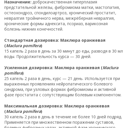
Назначение:
доброкачественная гиперплазия
предстательной железы, фибромиома матки, мастопатия,
остеохондроз, спондилоартроз, хронический простатит,
невралгия тройничного нерва, межрёберная невралгия,
хронические формы аднексита, псориаз, варикозная
болезнь нижних конечностей.
Стандартная дозировка: Маклюра оранжевая
(
Maclura pomifera
)
15 капель 2 раза в день за 30 минут до еды, разводя в 30 мл
воды. Продолжительность курса — 30 дней.
Усиленная дозировка: Маклюра оранжевая (
Maclura
pomifera
)
25 капель 2 раза в день, курс — 21 день. Используется при
выраженных проявлениях нейропатического болевого
синдрома, при узловых формах фибромиомы и активной
фазе простатита с сопутствующим болевым компонентом.
Максимальная дозировка: Маклюра оранжевая
(
Maclura pomifera
)
30 капель 2 раза в день в течение не более 10 дней подряд.
Применяется при множественном поражении суставов,
болевых фиброзных узлах, активной фазе хронического