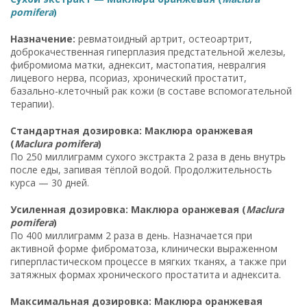
pomifera
)
Назначение:
ревматоидный артрит, остеоартрит,
доброкачественная гиперплазия предстательной железы,
фибромиома матки, аднексит, мастопатия, невралгия
лицевого нерва, псориаз, хронический простатит,
базально-клеточный рак кожи (в составе вспомогательной
терапии).
Стандартная дозировка: Маклюра оранжевая
(
Maclura pomifera
)
По 250 миллиграмм сухого экстракта 2 раза в день внутрь
после еды, запивая тёплой водой. Продолжительность
курса — 30 дней.
Усиленная дозировка: Маклюра оранжевая (
Maclura
pomifera
)
По 400 миллиграмм 2 раза в день. Назначается при
активной форме фиброматоза, клинически выраженном
гиперпластическом процессе в мягких тканях, а также при
затяжных формах хронического простатита и аднексита.
Максимальная дозировка: Маклюра оранжевая