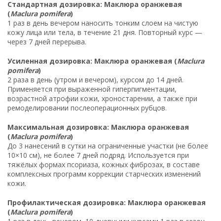
Стандартная дозировка: Маклюра оранжевая
(
Maclura pomifera
)
1 раз в день вечером наносить тонким слоем на чистую
кожу лица или тела, в течение 21 дня. Повторный курс —
через 7 дней перерыва.
Усиленная дозировка: Маклюра оранжевая (
Maclura
pomifera
)
2 раза в день (утром и вечером), курсом до 14 дней.
Применяется при выраженной гиперпигментации,
возрастной атрофии кожи, хроностарении, а также при
ремоделировании послеоперационных рубцов.
Максимальная дозировка: Маклюра оранжевая
(
Maclura pomifera
)
До 3 нанесений в сутки на ограниченные участки (не более
10×10 см), не более 7 дней подряд. Используется при
тяжёлых формах псориаза, кожных фиброзах, в составе
комплексных программ коррекции старческих изменений
кожи.
Профилактическая дозировка: Маклюра оранжевая
(
Maclura pomifera
)