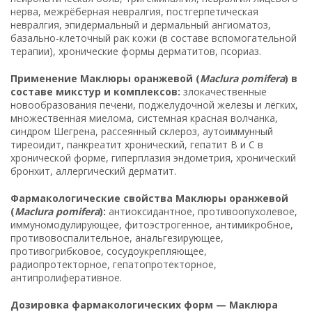
нерва, межрёберная невралгия, постгерпетическая
невралгия, эпидермальный и дермальный ангиоматоз,
базально-клеточный рак кожи (в составе вспомогательной
терапии), хронические формы дерматитов, псориаз.
Применение Маклюры оранжевой (
Maclura pomifera
) в
составе микстур и комплексов:
злокачественные
новообразования печени, поджелудочной железы и лёгких,
множественная миелома, системная красная волчанка,
синдром Шегрена, рассеянный склероз, аутоиммунный
тиреоидит, панкреатит хронический, гепатит В и С в
хронической форме, гиперплазия эндометрия, хронический
бронхит, аллергический дерматит.
Фармакологические свойства Маклюры оранжевой
(
Maclura pomifera
):
антиоксидантное, противоопухолевое,
иммуномодулирующее, фитоэстрогенное, антимикробное,
противовоспалительное, анальгезирующее,
противогрибковое, сосудоукрепляющее,
радиопротекторное, гепатопротекторное,
антипролиферативное.
Дозировка фармакологических форм — Маклюра