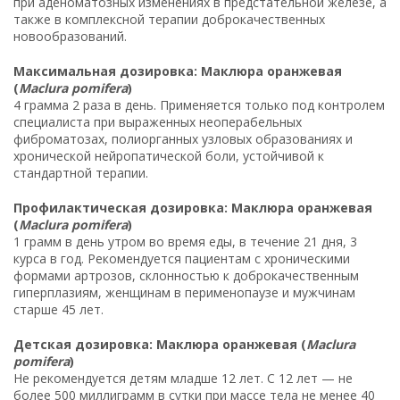
при аденоматозных изменениях в предстательной железе, а
также в комплексной терапии доброкачественных
новообразований.
Максимальная дозировка: Маклюра оранжевая
(
Maclura pomifera
)
4 грамма 2 раза в день. Применяется только под контролем
специалиста при выраженных неоперабельных
фиброматозах, полиорганных узловых образованиях и
хронической нейропатической боли, устойчивой к
стандартной терапии.
Профилактическая дозировка: Маклюра оранжевая
(
Maclura pomifera
)
1 грамм в день утром во время еды, в течение 21 дня, 3
курса в год. Рекомендуется пациентам с хроническими
формами артрозов, склонностью к доброкачественным
гиперплазиям, женщинам в перименопаузе и мужчинам
старше 45 лет.
Детская дозировка: Маклюра оранжевая (
Maclura
pomifera
)
Не рекомендуется детям младше 12 лет. С 12 лет — не
более 500 миллиграмм в сутки при массе тела не менее 40