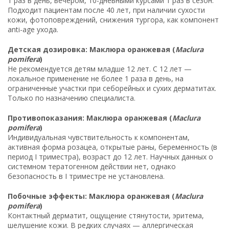
1 раз в день, вечером, 10-дневными курсами 1 раз в сезон.
Подходит пациентам после 40 лет, при наличии сухости
кожи, фотоповреждений, снижения тургора, как компонент
anti-age ухода.
Детская дозировка: Маклюра оранжевая (
Maclura
pomifera
)
Не рекомендуется детям младше 12 лет. С 12 лет —
локальное применение не более 1 раза в день, на
ограниченные участки при себорейных и сухих дерматитах.
Только по назначению специалиста.
Противопоказания: Маклюра оранжевая (
Maclura
pomifera
)
Индивидуальная чувствительность к компонентам,
активная форма розацеа, открытые раны, беременность (в
период I триместра), возраст до 12 лет. Научных данных о
системном тератогенном действии нет, однако
безопасность в I триместре не установлена.
Побочные эффекты: Маклюра оранжевая (
Maclura
pomifera
)
Контактный дерматит, ощущение стянутости, эритема,
шелушение кожи. В редких случаях — аллергическая