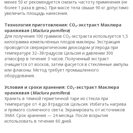
менее 50 кг рекомендуется снизить частоту применения (не
более 1 раза в день). При массе тела свыше 90 кг допустимо
увеличить площадь нанесения.
Технология приготовления: CO₂-экстракт Маклюра
оранжевая (
Maclura pomifera
)
Для получения 100 граммов CO₂-экстракта используется 1,5
килограмма измельчённых плодов маклюры. Экстракция
проводится сверхкритическим диоксидом углерода при
температуре 32–38 градусов Цельсия и давлении 300
атмосфер в течение 3 часов. Полученный экстракт
очищается от восков, затем фасуется в стеклянные ампулы
или флаконы. Метод требует промышленного
оборудования.
Условия и сроки хранения: CO₂-экстракт Маклюра
оранжевая (
Maclura pomifera
)
Хранить в тёмной герметичной таре из стекла при
температуре от 4 до 8 градусов Цельсия. Избегать нагрева
и прямого солнечного света. Экранировать от источников
ЭМИ. Срок хранения — 24 месяца. После вскрытия
использовать в течение 60 дней.