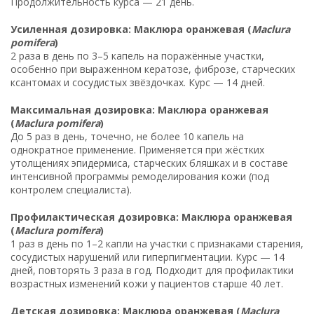
Продолжительность курса — 21 день.
Усиленная дозировка: Маклюра оранжевая (
Maclura
pomifera
)
2 раза в день по 3–5 капель на поражённые участки,
особенно при выраженном кератозе, фиброзе, старческих
ксантомах и сосудистых звёздочках. Курс — 14 дней.
Максимальная дозировка: Маклюра оранжевая
(
Maclura pomifera
)
До 5 раз в день, точечно, не более 10 капель на
однократное применение. Применяется при жёстких
утолщениях эпидермиса, старческих бляшках и в составе
интенсивной программы ремоделирования кожи (под
контролем специалиста).
Профилактическая дозировка: Маклюра оранжевая
(
Maclura pomifera
)
1 раз в день по 1–2 капли на участки с признаками старения,
сосудистых нарушений или гиперпигментации. Курс — 14
дней, повторять 3 раза в год. Подходит для профилактики
возрастных изменений кожи у пациентов старше 40 лет.
Детская дозировка: Маклюра оранжевая (
Maclura