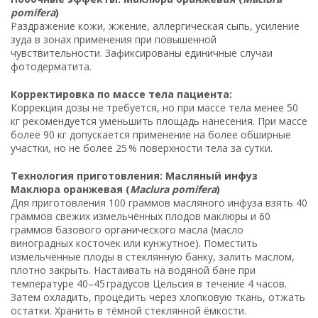
pomifera
)
Раздражение кожи, жжение, аллергическая сыпь, усиление
зуда в зонах применения при повышенной
чувствительности. Зафиксированы единичные случаи
фотодерматита.
Корректировка по массе тела пациента:
Коррекция дозы не требуется, но при массе тела менее 50
кг рекомендуется уменьшить площадь нанесения. При массе
более 90 кг допускается применение на более обширные
участки, но не более 25 % поверхности тела за сутки.
Технология приготовления: Масляный инфуз
Маклюра оранжевая (
Maclura pomifera
)
Для приготовления 100 граммов масляного инфуза взять 40
граммов свежих измельчённых плодов маклюры и 60
граммов базового органического масла (масло
виноградных косточек или кунжутное). Поместить
измельчённые плоды в стеклянную банку, залить маслом,
плотно закрыть. Настаивать на водяной бане при
температуре 40–45 градусов Цельсия в течение 4 часов.
Затем охладить, процедить через хлопковую ткань, отжать
остатки. Хранить в тёмной стеклянной ёмкости.