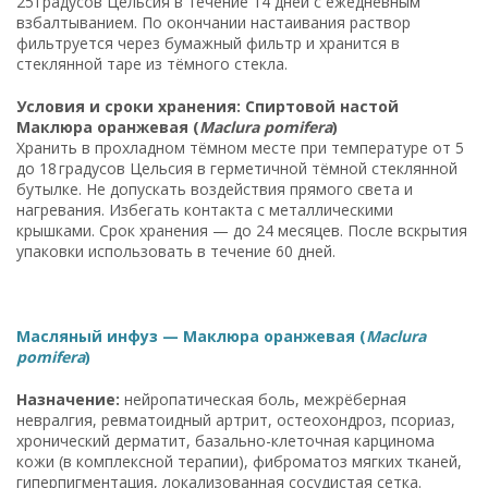
25 градусов Цельсия в течение 14 дней с ежедневным
взбалтыванием. По окончании настаивания раствор
фильтруется через бумажный фильтр и хранится в
стеклянной таре из тёмного стекла.
Условия и сроки хранения: Спиртовой настой
Маклюра оранжевая (
Maclura pomifera
)
Хранить в прохладном тёмном месте при температуре от 5
до 18 градусов Цельсия в герметичной тёмной стеклянной
бутылке. Не допускать воздействия прямого света и
нагревания. Избегать контакта с металлическими
крышками. Срок хранения — до 24 месяцев. После вскрытия
упаковки использовать в течение 60 дней.
Масляный инфуз — Маклюра оранжевая (
Maclura
pomifera
)
Назначение:
нейропатическая боль, межрёберная
невралгия, ревматоидный артрит, остеохондроз, псориаз,
хронический дерматит, базально-клеточная карцинома
кожи (в комплексной терапии), фиброматоз мягких тканей,
гиперпигментация, локализованная сосудистая сетка.