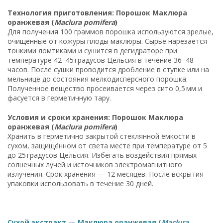
Технология приготовления: Порошок Маклюра
оранжевая (
Maclura pomifera
)
Для получения 100 граммов порошка используются зрелые,
очищенные от кожуры плоды маклюры. Сырьё нарезается
тонкими ломтиками и сушится в дегидраторе при
температуре 42–45 градусов Цельсия в течение 36–48
часов. После сушки проводится дробление в ступке или на
мельнице до состояния мелкодисперсного порошка.
Полученное вещество просеивается через сито 0,5 мм и
фасуется в герметичную тару.
Условия и сроки хранения: Порошок Маклюра
оранжевая (
Maclura pomifera
)
Хранить в герметично закрытой стеклянной ёмкости в
сухом, защищённом от света месте при температуре от 5
до 25 градусов Цельсия. Избегать воздействия прямых
солнечных лучей и источников электромагнитного
излучения. Срок хранения — 12 месяцев. После вскрытия
упаковки использовать в течение 30 дней.
Сухой экстракт — Маклюра оранжевая (
Maclura