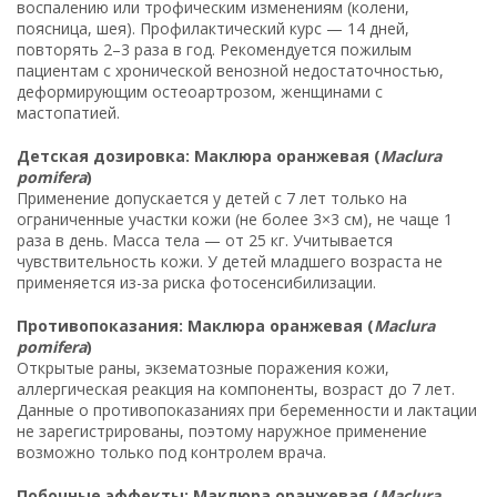
воспалению или трофическим изменениям (колени,
поясница, шея). Профилактический курс — 14 дней,
повторять 2–3 раза в год. Рекомендуется пожилым
пациентам с хронической венозной недостаточностью,
деформирующим остеоартрозом, женщинами с
мастопатией.
Детская дозировка: Маклюра оранжевая (
Maclura
pomifera
)
Применение допускается у детей с 7 лет только на
ограниченные участки кожи (не более 3×3 см), не чаще 1
раза в день. Масса тела — от 25 кг. Учитывается
чувствительность кожи. У детей младшего возраста не
применяется из-за риска фотосенсибилизации.
Противопоказания: Маклюра оранжевая (
Maclura
pomifera
)
Открытые раны, экзематозные поражения кожи,
аллергическая реакция на компоненты, возраст до 7 лет.
Данные о противопоказаниях при беременности и лактации
не зарегистрированы, поэтому наружное применение
возможно только под контролем врача.
Побочные эффекты: Маклюра оранжевая (
Maclura