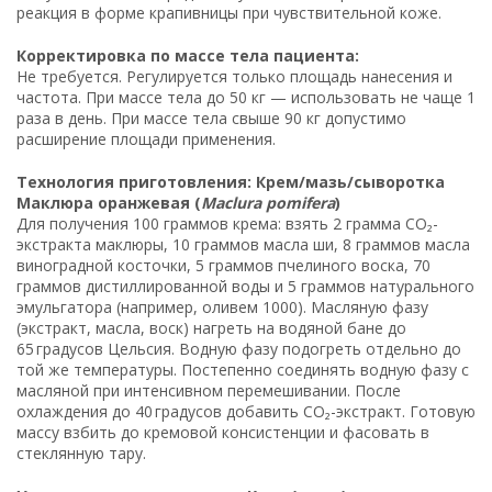
реакция в форме крапивницы при чувствительной коже.
Корректировка по массе тела пациента:
Не требуется. Регулируется только площадь нанесения и
частота. При массе тела до 50 кг — использовать не чаще 1
раза в день. При массе тела свыше 90 кг допустимо
расширение площади применения.
Технология приготовления: Крем/мазь/сыворотка
Маклюра оранжевая (
Maclura pomifera
)
Для получения 100 граммов крема: взять 2 грамма CO₂-
экстракта маклюры, 10 граммов масла ши, 8 граммов масла
виноградной косточки, 5 граммов пчелиного воска, 70
граммов дистиллированной воды и 5 граммов натурального
эмульгатора (например, оливем 1000). Масляную фазу
(экстракт, масла, воск) нагреть на водяной бане до
65 градусов Цельсия. Водную фазу подогреть отдельно до
той же температуры. Постепенно соединять водную фазу с
масляной при интенсивном перемешивании. После
охлаждения до 40 градусов добавить CO₂-экстракт. Готовую
массу взбить до кремовой консистенции и фасовать в
стеклянную тару.