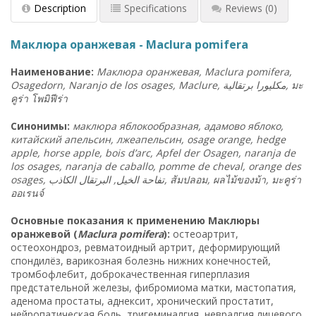
Description
Specifications
Reviews
(0)
Маклюра оранжевая - Maclura pomifera
Наименование:
Маклюра оранжевая, Maclura pomifera,
Osagedorn, Naranjo de los osages, Maclure,
برتقالية
مكليورا
,
มะ
คูร่า โพมิฟีร่า
Синонимы:
маклюра яблокообразная, адамово яблоко,
китайский апельсин, лжеапельсин, osage orange, hedge
apple, horse apple, bois d’arc, Apfel der Osagen, naranja de
los osages, naranja de caballo, pomme de cheval, orange des
osages, تفاحة الخيل, البرتقال الكاذب,
ส้มปลอม
,
ผลไม้ของม้า
,
มะคูร่า
ออเรนจ์
Основные показания к применению Маклюры
оранжевой (
Maclura pomifera
):
остеоартрит,
остеохондроз, ревматоидный артрит, деформирующий
спондилёз, варикозная болезнь нижних конечностей,
тромбофлебит, доброкачественная гиперплазия
предстательной железы, фибромиома матки, мастопатия,
аденома простаты, аднексит, хронический простатит,
нейропатическая боль, тригеминалгия, невралгия лицевого