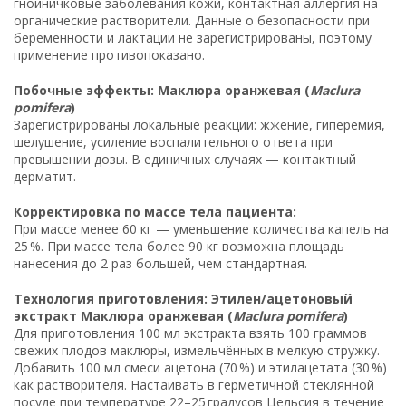
гнойничковые заболевания кожи, контактная аллергия на
органические растворители. Данные о безопасности при
беременности и лактации не зарегистрированы, поэтому
применение противопоказано.
Побочные эффекты: Маклюра оранжевая (
Maclura
pomifera
)
Зарегистрированы локальные реакции: жжение, гиперемия,
шелушение, усиление воспалительного ответа при
превышении дозы. В единичных случаях — контактный
дерматит.
Корректировка по массе тела пациента:
При массе менее 60 кг — уменьшение количества капель на
25 %. При массе тела более 90 кг возможна площадь
нанесения до 2 раз большей, чем стандартная.
Технология приготовления: Этилен/ацетоновый
экстракт Маклюра оранжевая (
Maclura pomifera
)
Для приготовления 100 мл экстракта взять 100 граммов
свежих плодов маклюры, измельчённых в мелкую стружку.
Добавить 100 мл смеси ацетона (70 %) и этилацетата (30 %)
как растворителя. Настаивать в герметичной стеклянной
посуде при температуре 22–25 градусов Цельсия в течение