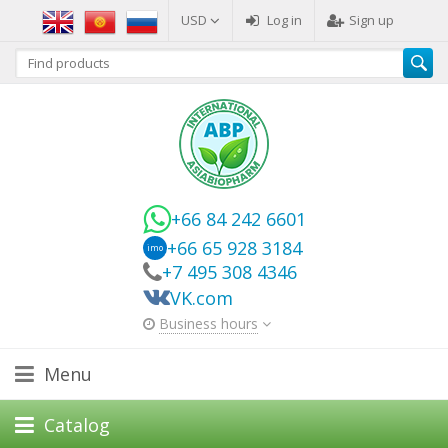
USD
Log in
Sign up
+66 84 242 6601
+66 65 928 3184
imo
+7 495 308 4346
VK.com
Business hours
Menu
Catalog