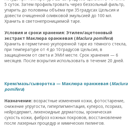
5 суток. Затем профильтровать через беззольный фильтр,
упарить до половины объёма при 35 градусах Цельсия и
довести очищенной оливковой эмульсией до 100 мл.
Хранить в светонепроницаемой таре.
Условия и сроки хранения: Этилен/ацетоновый
экстракт Маклюра оранжевая (
Maclura pomifera
)
Хранить в герметично укупоренной таре из тёмного стекла,
при температуре от 4 до 10 градусов Цельсия, в
защищённом от света и ЭМИ месте. Срок хранения — 6
месяцев. После вскрытия использовать в течение 20 дней.
Крем/мазь/сыворотка — Маклюра оранжевая (
Maclura
pomifera
)
Назначение:
возрастные изменения кожи, фотостарение,
снижение упругости, гиперпигментация, купероз, псориаз,
нейродермит, лихеноидные дерматозы, хроническая
сухость кожи, фиброз кожных покровов, восстановление
после лазерных процедур и химических пилингов.