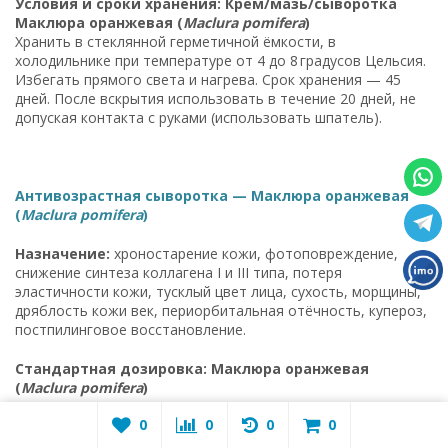
Условия и сроки хранения: Крем/мазь/сыворотка
Маклюра оранжевая (
Maclura pomifera
)
Хранить в стеклянной герметичной ёмкости, в
холодильнике при температуре от 4 до 8 градусов Цельсия.
Избегать прямого света и нагрева. Срок хранения — 45
дней. После вскрытия использовать в течение 20 дней, не
допуская контакта с руками (использовать шпатель).
Антивозрастная сыворотка — Маклюра оранжевая
(
Maclura pomifera
)
Назначение:
хроностарение кожи, фотоповреждение,
снижение синтеза коллагена I и III типа, потеря
эластичности кожи, тусклый цвет лица, сухость, морщины,
дряблость кожи век, периорбитальная отёчность, купероз,
постпилинговое восстановление.
Стандартная дозировка: Маклюра оранжевая
(
Maclura pomifera
)
1 раз в день вечером, 3–4 капли на лицо и шею, по
0
0
0
0
очищенной влажной коже. Лёгкими похлопывающими
движениями до полного впитывания. Курс — 21 день.