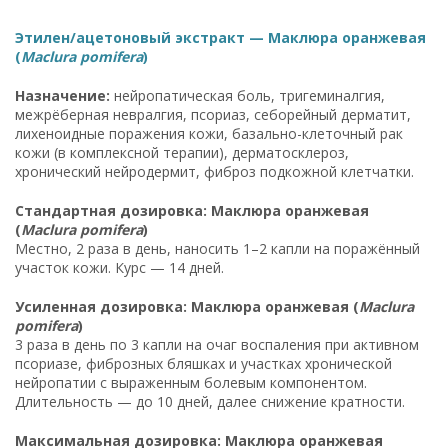
Этилен/ацетоновый экстракт — Маклюра оранжевая
(
Maclura pomifera
)
Назначение:
нейропатическая боль, тригеминалгия,
межрёберная невралгия, псориаз, себорейный дерматит,
лихеноидные поражения кожи, базально-клеточный рак
кожи (в комплексной терапии), дерматосклероз,
хронический нейродермит, фиброз подкожной клетчатки.
Стандартная дозировка: Маклюра оранжевая
(
Maclura pomifera
)
Местно, 2 раза в день, наносить 1–2 капли на поражённый
участок кожи. Курс — 14 дней.
Усиленная дозировка: Маклюра оранжевая (
Maclura
pomifera
)
3 раза в день по 3 капли на очаг воспаления при активном
псориазе, фиброзных бляшках и участках хронической
нейропатии с выраженным болевым компонентом.
Длительность — до 10 дней, далее снижение кратности.
Максимальная дозировка: Маклюра оранжевая