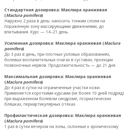
Стандартная дозировка: Маклюра оранжевая
(
Maclura pomifera
)
Наружно 2 раза в день: наносить тонким слоем на
поражённую зону массирующими движениями, до
впитывания. Курс — 14–21 день.
Усиленная дозировка: Маклюра оранжевая (
Maclura
pomifera
)
До 3 раз в день, при плотных узловых образованиях,
болевых воспалительных очагах в суставах, проекции
позвоночных нервов. Продолжительность — до 21 дня.
Максимальная дозировка: Маклюра оранжевая
(
Maclura pomifera
)
До 4 раз в сутки на ограниченные участки кожи.
Применяется короткими курсами (не более 10 дней подряд)
при выраженном болевом синдроме, псориатических
бляшках, периартикулярных отёках.
Профилактическая дозировка: Маклюра оранжевая
(
Maclura pomifera
)
1 раз в сутки вечером на зоны, склонные к хроническому