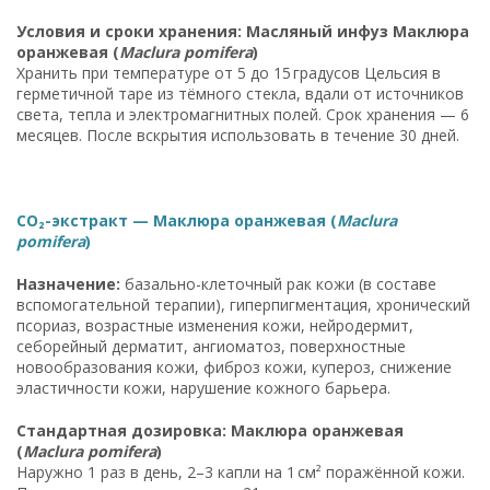
Условия и сроки хранения: Масляный инфуз Маклюра
оранжевая (
Maclura pomifera
)
Хранить при температуре от 5 до 15 градусов Цельсия в
герметичной таре из тёмного стекла, вдали от источников
света, тепла и электромагнитных полей. Срок хранения — 6
месяцев. После вскрытия использовать в течение 30 дней.
CO₂-экстракт — Маклюра оранжевая (
Maclura
pomifera
)
Назначение:
базально-клеточный рак кожи (в составе
вспомогательной терапии), гиперпигментация, хронический
псориаз, возрастные изменения кожи, нейродермит,
себорейный дерматит, ангиоматоз, поверхностные
новообразования кожи, фиброз кожи, купероз, снижение
эластичности кожи, нарушение кожного барьера.
Стандартная дозировка: Маклюра оранжевая
(
Maclura pomifera
)
Наружно 1 раз в день, 2–3 капли на 1 см² поражённой кожи.