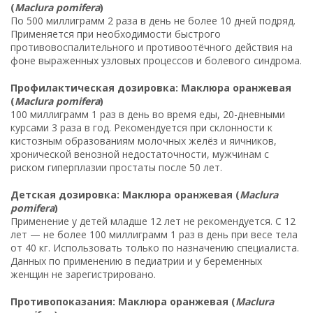
(
Maclura pomifera
)
По 500 миллиграмм 2 раза в день не более 10 дней подряд.
Применяется при необходимости быстрого
противовоспалительного и противоотёчного действия на
фоне выраженных узловых процессов и болевого синдрома.
Профилактическая дозировка: Маклюра оранжевая
(
Maclura pomifera
)
100 миллиграмм 1 раз в день во время еды, 20-дневными
курсами 3 раза в год. Рекомендуется при склонности к
кистозным образованиям молочных желёз и яичников,
хронической венозной недостаточности, мужчинам с
риском гиперплазии простаты после 50 лет.
Детская дозировка: Маклюра оранжевая (
Maclura
pomifera
)
Применение у детей младше 12 лет не рекомендуется. С 12
лет — не более 100 миллиграмм 1 раз в день при весе тела
от 40 кг. Использовать только по назначению специалиста.
Данных по применению в педиатрии и у беременных
женщин не зарегистрировано.
Противопоказания: Маклюра оранжевая (
Maclura