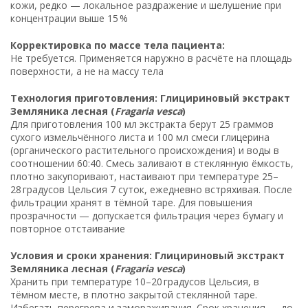
кожи, редко — локальное раздражение и шелушение при
концентрации выше 15 %
Корректировка по массе тела пациента:
Не требуется. Применяется наружно в расчёте на площадь
поверхности, а не на массу тела
Технология приготовления: Глицириновый экстракт
Земляника лесная (
Fragaria vesca
)
Для приготовления 100 мл экстракта берут 25 граммов
сухого измельчённого листа и 100 мл смеси глицерина
(органического растительного происхождения) и воды в
соотношении 60:40. Смесь заливают в стеклянную ёмкость,
плотно закупоривают, настаивают при температуре 25–
28 градусов Цельсия 7 суток, ежедневно встряхивая. После
фильтрации хранят в тёмной таре. Для повышения
прозрачности — допускается фильтрация через бумагу и
повторное отстаивание
Условия и сроки хранения: Глицириновый экстракт
Земляника лесная (
Fragaria vesca
)
Хранить при температуре 10–20 градусов Цельсия, в
тёмном месте, в плотно закрытой стеклянной таре.
Избегать перегрева и замораживания. Срок хранения — до