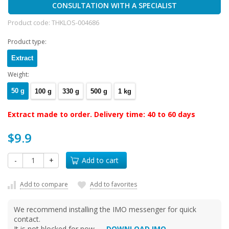
CONSULTATION WITH A SPECIALIST
Product code:
THKLOS-004686
Product type:
Extract
Weight:
50 g
100 g
330 g
500 g
1 kg
Extract made to order. Delivery time: 40 to 60 days
$9.9
-
+
Add to cart
Add to compare
Add to favorites
We recommend installing the IMO messenger for quick
contact.
It is not blocked for now —
DOWNLOAD IMO