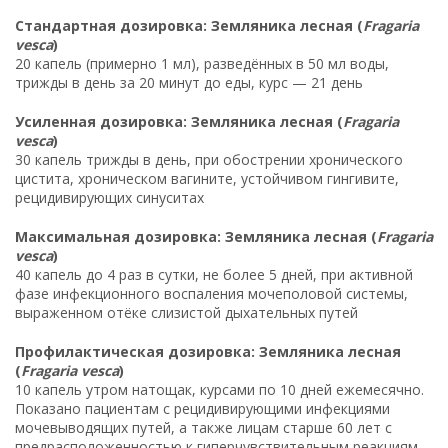
Стандартная дозировка: Земляника лесная (
Fragaria
vesca
)
20 капель (примерно 1 мл), разведённых в 50 мл воды,
трижды в день за 20 минут до еды, курс — 21 день
Усиленная дозировка: Земляника лесная (
Fragaria
vesca
)
30 капель трижды в день, при обострении хронического
цистита, хроническом вагините, устойчивом гингивите,
рецидивирующих синуситах
Максимальная дозировка: Земляника лесная (
Fragaria
vesca
)
40 капель до 4 раз в сутки, не более 5 дней, при активной
фазе инфекционного воспаления мочеполовой системы,
выраженном отёке слизистой дыхательных путей
Профилактическая дозировка: Земляника лесная
(
Fragaria vesca
)
10 капель утром натощак, курсами по 10 дней ежемесячно.
Показано пациентам с рецидивирующими инфекциями
мочевыводящих путей, а также лицам старше 60 лет с
предрасположенностью к гиперчувствительным реакциям