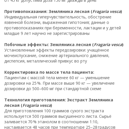
от 45 кг допустима доза 150 мг дважды в день
Противопоказания: Земляника лесная (
Fragaria vesca
)
Индивидуальная гиперчувствительность, обострение
язвенной болезни, выраженная гипотония; данные о
противопоказаниях при беременности, лактации и у детей
младше 9 лет научно не зарегистрированы
Побочные эффекты: Земляника лесная (
Fragaria vesca
)
Установленные эффекты передозировки: учащённое
мочеиспускание, снижение артериального давления,
диспепсия, металлический привкус во рту
Корректировка по массе тела пациента:
Пациентам с массой тела менее 60 кг — уменьшение
дозировки на 25 %. При массе выше 90 кг — увеличение
дозировки до 500–600 мг при стандартной схеме
Технология приготовления: Экстракт Земляника
лесная (
Fragaria vesca
)
Для приготовления 100 граммов сухого экстракта
используется 500 граммов высушенного листа. Сырьё
заливается 70 % этанолом в соотношении 1:10,
настаивается 48 часов при температуре 25–28 градусов