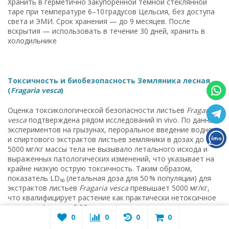
Хранить в герметично закупоренной тёмной стеклянной
таре при температуре 6–10 градусов Цельсия, без доступа
света и ЭМИ. Срок хранения — до 9 месяцев. После
вскрытия — использовать в течение 30 дней, хранить в
холодильнике
Токсичность и биобезопасность Земляника лесная
(
Fragaria vesca
)
Оценка токсикологической безопасности листьев
Fragaria
vesca
подтверждена рядом исследований in vivo. По данным
экспериментов на грызунах, пероральное введение водного
и спиртового экстрактов листьев земляники в дозах до
5000 мг/кг массы тела не вызывало летального исхода и
выраженных патологических изменений, что указывает на
крайне низкую острую токсичность. Таким образом,
показатель LD₅₀ (летальная доза для 50 % популяции) для
экстрактов листьев
Fragaria vesca
превышает 5000 мг/кг,
что квалифицирует растение как практически нетоксичное
по классификации ВОЗ.
0
0
0
0
В 28-дневных исследованиях субхронической токсичности у