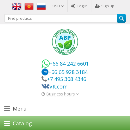
USD
Log in
Sign up
+66 84 242 6601
+66 65 928 3184
imo
+7 495 308 4346
VK.com
Business hours
Menu
Catalog