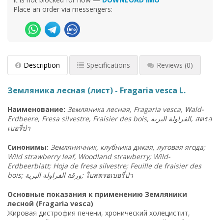
Place an order via messengers:
Description
Specifications
Reviews
(0)
Земляника лесная (лист) - Fragaria vesca L.
Наименование:
Земляника лесная, Fragaria vesca, Wald-
Erdbeere, Fresa silvestre, Fraisier des bois,
البرية
الفراولة
,
สตรอ
เบอรี่ป่า
Синонимы:
Земляничник, клубника дикая, луговая ягода;
Wild strawberry leaf, Woodland strawberry; Wild-
Erdbeerblatt; Hoja de fresa silvestre; Feuille de fraisier des
bois; ورقة الفراولة البرية;
ใบสตรอเบอรี่ป่า
Основные показания к применению Земляники
лесной (Fragaria vesca)
Жировая дистрофия печени, хронический холецистит,