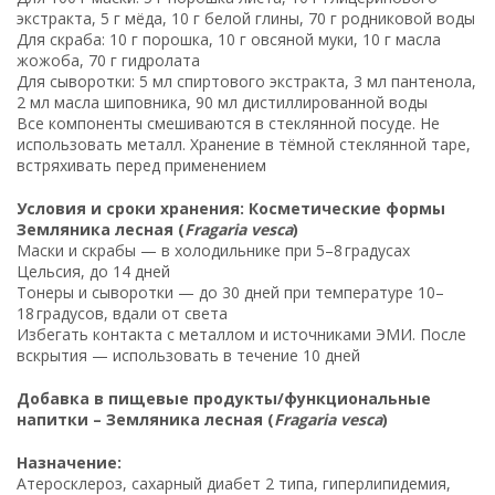
экстракта, 5 г мёда, 10 г белой глины, 70 г родниковой воды
Для скраба: 10 г порошка, 10 г овсяной муки, 10 г масла
жожоба, 70 г гидролата
Для сыворотки: 5 мл спиртового экстракта, 3 мл пантенола,
2 мл масла шиповника, 90 мл дистиллированной воды
Все компоненты смешиваются в стеклянной посуде. Не
использовать металл. Хранение в тёмной стеклянной таре,
встряхивать перед применением
Условия и сроки хранения: Косметические формы
Земляника лесная (
Fragaria vesca
)
Маски и скрабы — в холодильнике при 5–8 градусах
Цельсия, до 14 дней
Тонеры и сыворотки — до 30 дней при температуре 10–
18 градусов, вдали от света
Избегать контакта с металлом и источниками ЭМИ. После
вскрытия — использовать в течение 10 дней
Добавка в пищевые продукты/функциональные
напитки – Земляника лесная (
Fragaria vesca
)
Назначение:
Атеросклероз, сахарный диабет 2 типа, гиперлипидемия,