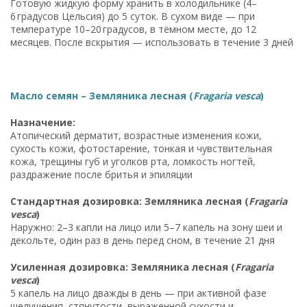
Готовую жидкую форму хранить в холодильнике (4–
6 градусов Цельсия) до 5 суток. В сухом виде — при
температуре 10–20 градусов, в тёмном месте, до 12
месяцев. После вскрытия — использовать в течение 3 дней
Масло семян – Земляника лесная (
Fragaria vesca
)
Назначение:
Атопический дерматит, возрастные изменения кожи,
сухость кожи, фотостарение, тонкая и чувствительная
кожа, трещины губ и уголков рта, ломкость ногтей,
раздражение после бритья и эпиляции
Стандартная дозировка: Земляника лесная (
Fragaria
vesca
)
Наружно: 2–3 капли на лицо или 5–7 капель на зону шеи и
декольте, один раз в день перед сном, в течение 21 дня
Усиленная дозировка: Земляника лесная (
Fragaria
vesca
)
5 капель на лицо дважды в день — при активной фазе
шелушения, стянутости, выраженной сухости и