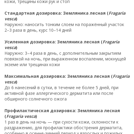
кожи, трещины кожи рук и стоп
Стандартная дозировка: Земляника лесная (
Fragaria
vesca
)
Наружно: наносить тонким слоем на поражённый участок
2–3 раза в день, курс 10–14 дней
Усиленная дозировка: Земляника лесная (
Fragaria
vesca
)
Наружно: 3–4 раза в день, с дополнительным закрытием
повязкой на ночь, при выраженном воспалении, мокнущей
экземе или трещинах кожи
Максимальная дозировка: Земляника лесная (
Fragaria
vesca
)
До 6 нанесений в сутки, в течение не более 5 дней, при
активной фазе аллергического дерматита или после
обширного солнечного ожога
Профилактическая дозировка: Земляника лесная
(
Fragaria vesca
)
1 раз в день на ночь — при сухости кожи, склонности к
раздражению, для профилактики обострения дерматита,
особенно в осенне-зимний период у взрослых и пожилых