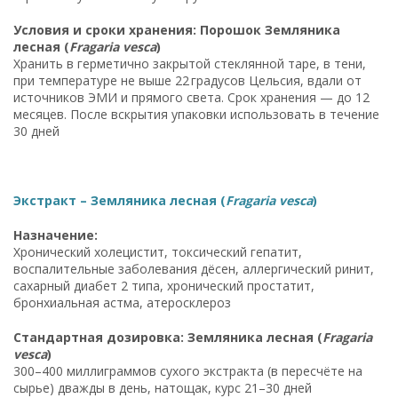
Условия и сроки хранения: Порошок Земляника
лесная (
Fragaria vesca
)
Хранить в герметично закрытой стеклянной таре, в тени,
при температуре не выше 22 градусов Цельсия, вдали от
источников ЭМИ и прямого света. Срок хранения — до 12
месяцев. После вскрытия упаковки использовать в течение
30 дней
Экстракт – Земляника лесная (
Fragaria vesca
)
Назначение:
Хронический холецистит, токсический гепатит,
воспалительные заболевания дёсен, аллергический ринит,
сахарный диабет 2 типа, хронический простатит,
бронхиальная астма, атеросклероз
Стандартная дозировка: Земляника лесная (
Fragaria
vesca
)
300–400 миллиграммов сухого экстракта (в пересчёте на
сырье) дважды в день, натощак, курс 21–30 дней