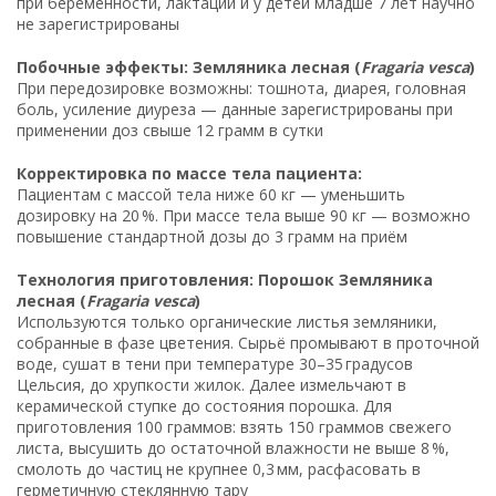
при беременности, лактации и у детей младше 7 лет научно
не зарегистрированы
Побочные эффекты: Земляника лесная (
Fragaria vesca
)
При передозировке возможны: тошнота, диарея, головная
боль, усиление диуреза — данные зарегистрированы при
применении доз свыше 12 грамм в сутки
Корректировка по массе тела пациента:
Пациентам с массой тела ниже 60 кг — уменьшить
дозировку на 20 %. При массе тела выше 90 кг — возможно
повышение стандартной дозы до 3 грамм на приём
Технология приготовления: Порошок Земляника
лесная (
Fragaria vesca
)
Используются только органические листья земляники,
собранные в фазе цветения. Сырьё промывают в проточной
воде, сушат в тени при температуре 30–35 градусов
Цельсия, до хрупкости жилок. Далее измельчают в
керамической ступке до состояния порошка. Для
приготовления 100 граммов: взять 150 граммов свежего
листа, высушить до остаточной влажности не выше 8 %,
смолоть до частиц не крупнее 0,3 мм, расфасовать в
герметичную стеклянную тару