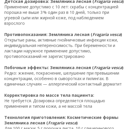
Детская дозировка: Земляника лесная (
Fragaria vesca
)
Применение допустимо с 10 лет: скрабы с концентрацией
порошка не выше 3 % один раз в 10 дней, только при
угревой сыпи или жирной коже, под наблюдением
взрослого
Противопоказания: Земляника лесная (
Fragaria vesca
)
Открытые раны, активные гнойничковые инфекции кожи,
индивидуальная непереносимость. При беременности и
лактации наружное применение допустимо,
противопоказаний не зарегистрировано
Побочные эффекты: Земляника лесная (
Fragaria vesca
)
Редко: жжение, покраснение, шелушение при превышении
концентрации, особенно в сыворотках и пилингах. В
единичных случаях — аллергический контактный дерматит
Корректировка по массе тела пациента:
Не требуется. Дозировка определяется площадью
применения и типом кожи, а не массой тела
Технология приготовления: Косметические формы
Земляника лесная (
Fragaria vesca
)
Для 100 г маски: 5 г порошка листа, 10 г глицеринового