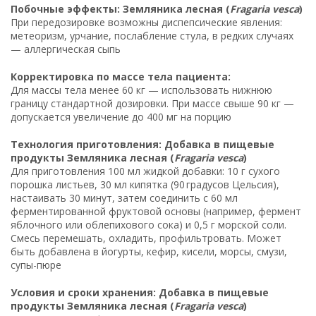
Побочные эффекты: Земляника лесная (
Fragaria vesca
)
При передозировке возможны диспепсические явления:
метеоризм, урчание, послабление стула, в редких случаях
— аллергическая сыпь
Корректировка по массе тела пациента:
Для массы тела менее 60 кг — использовать нижнюю
границу стандартной дозировки. При массе свыше 90 кг —
допускается увеличение до 400 мг на порцию
Технология приготовления: Добавка в пищевые
продукты Земляника лесная (
Fragaria vesca
)
Для приготовления 100 мл жидкой добавки: 10 г сухого
порошка листьев, 30 мл кипятка (90 градусов Цельсия),
настаивать 30 минут, затем соединить с 60 мл
ферментированной фруктовой основы (например, фермент
яблочного или облепихового сока) и 0,5 г морской соли.
Смесь перемешать, охладить, профильтровать. Может
быть добавлена в йогурты, кефир, кисели, морсы, смузи,
супы-пюре
Условия и сроки хранения: Добавка в пищевые
продукты Земляника лесная (
Fragaria vesca
)