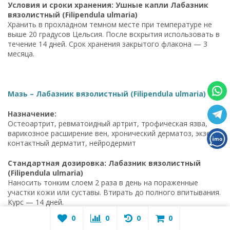
Условия и сроки хранения: Ушные капли Лабазник
вязолистный (Filipendula ulmaria)
Хранить в прохладном темном месте при температуре не
выше 20 градусов Цельсия. После вскрытия использовать в
течение 14 дней. Срок хранения закрытого флакона — 3
месяца.
Мазь – Лабазник вязолистный (Filipendula ulmaria)
Назначение:
Остеоартрит, ревматоидный артрит, трофическая язва,
варикозное расширение вен, хронический дерматоз, экзема,
контактный дерматит, нейродермит
Стандартная дозировка: Лабазник вязолистный
(Filipendula ulmaria)
Наносить тонким слоем 2 раза в день на пораженные
участки кожи или суставы. Втирать до полного впитывания.
Курс — 14 дней.
0
0
0
0
Усиленная дозировка: Лабазник вязолистный