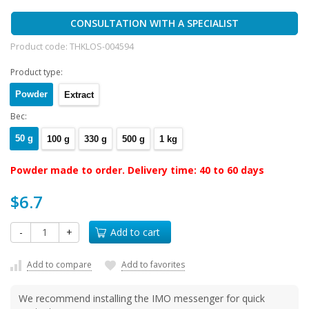
CONSULTATION WITH A SPECIALIST
Product code:
THKLOS-004594
Product type:
Powder
Extract
Вес:
50 g
100 g
330 g
500 g
1 kg
Powder made to order. Delivery time: 40 to 60 days
$6.7
-
+
Add to cart
Add to compare
Add to favorites
We recommend installing the IMO messenger for quick