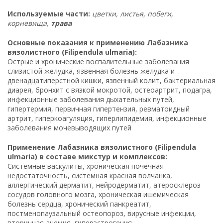
Используемые части:
цветки, листья, побеги,
корневища,
трава
Основные показания к применению Лабазника
вязолистного (Filipendula ulmaria):
Острые и хронические воспалительные заболевания
слизистой желудка, язвенная болезнь желудка и
двенадцатиперстной кишки, язвенный колит, бактериальная
диарея, бронхит с вязкой мокротой, остеоартрит, подагра,
инфекционные заболевания дыхательных путей,
гипертермия, первичная гипертензия, ревматоидный
артрит, гиперкоагуляция, гиперлипидемия, инфекционные
заболевания мочевыводящих путей
Применение Лабазника вязолистного (Filipendula
ulmaria) в составе микстур и комплексов:
Системные васкулиты, хроническая почечная
недостаточность, системная красная волчанка,
аллергический дерматит, нейродерматит, атеросклероз
сосудов головного мозга, хроническая ишемическая
болезнь сердца, хронический панкреатит,
постменопаузальный остеопороз, вирусные инфекции,
вторичная анемия, гиперэстрогения