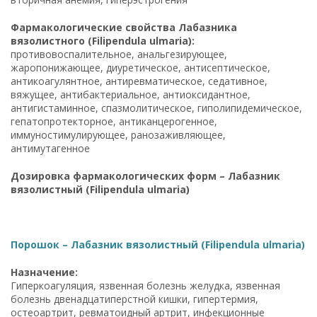
Фармакологические свойства Лабазника
вязолистного (Filipendula ulmaria):
противовоспалительное, анальгезирующее,
жаропонижающее, диуретическое, антисептическое,
антикоагулянтное, антиревматическое, седативное,
вяжущее, антибактериальное, антиоксидантное,
антигистаминное, спазмолитическое, гиполипидемическое,
гепатопротекторное, антиканцерогенное,
иммуностимулирующее, ранозаживляющее,
антимутагенное
Дозировка фармакологических форм – Лабазник
вязолистный (Filipendula ulmaria)
Порошок – Лабазник вязолистный (Filipendula ulmaria)
Назначение:
Гиперкоагуляция, язвенная болезнь желудка, язвенная
болезнь двенадцатиперстной кишки, гипертермия,
остеоартрит, ревматоидный артрит, инфекционные