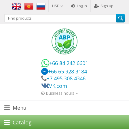
USD
Log in
Sign up
+66 84 242 6601
+66 65 928 3184
imo
+7 495 308 4346
VK.com
Business hours
Menu
Catalog