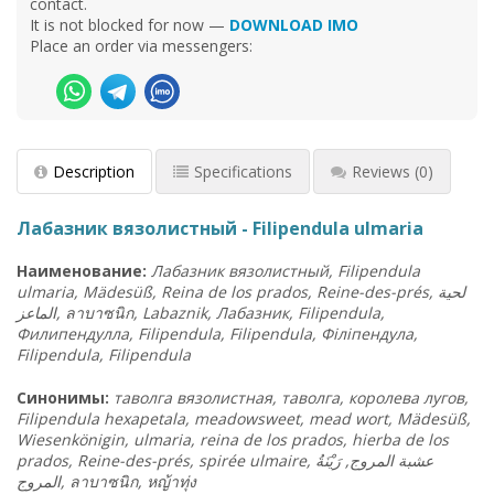
contact.
It is not blocked for now —
DOWNLOAD IMO
Place an order via messengers:
Description
Specifications
Reviews
(0)
Лабазник вязолистный - Filipendula ulmaria
Наименование:
Лабазник вязолистный, Filipendula
ulmaria, Mädesüß, Reina de los prados, Reine-des-prés,
لحية
الماعز
,
ลาบาซนิก
, Labaznik, Лабазник, Filipendula,
Филипендулла, Filipendula, Filipendula, Філіпендула,
Filipendula, Filipendula
Синонимы:
таволга вязолистная, таволга, королева лугов,
Filipendula hexapetala, meadowsweet, mead wort, Mädesüß,
Wiesenkönigin, ulmaria, reina de los prados, hierba de los
prados, Reine-des-prés, spirée ulmaire, عشبة المروج, رَيْنَةُ
المروج,
ลาบาซนิก
,
หญ้าทุ่ง