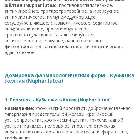
жёлтая (Nuphar lutea):
противовоспалительное,
антимикробное, противопротозойное, антивирусное,
антимикотическое, иммуномодулирующее,
сосудоукрепляющее, спазмолитическое, седативное,
анафродизиачное, противоопухолевое,
противоэкссудативное, анальгезирующее,
антисептическое, вяжущее, ранозаживляющее,
фитоэстрогенное, антиоксидантное, цитостатическое,
адаптогенное
Дозировка фармакологических форм – Кубышка
жёлтая (Nuphar lutea)
1. Порошок – Кубышка жёлтая (Nuphar lutea)
Назначение:
хронический простатит, доброкачественная
гиперплазия предстательной железы, хронический
уретропростатит, хронический цистит, трихомонадный
уретрит, кандидоз половых органов, герпетическая
инфекция половых органов, воспалительная форма акне,
лимфаденит