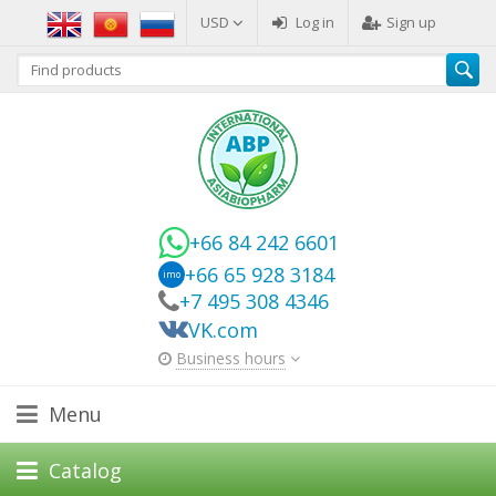
USD
Log in
Sign up
+66 84 242 6601
+66 65 928 3184
imo
+7 495 308 4346
VK.com
Business hours
Menu
Catalog