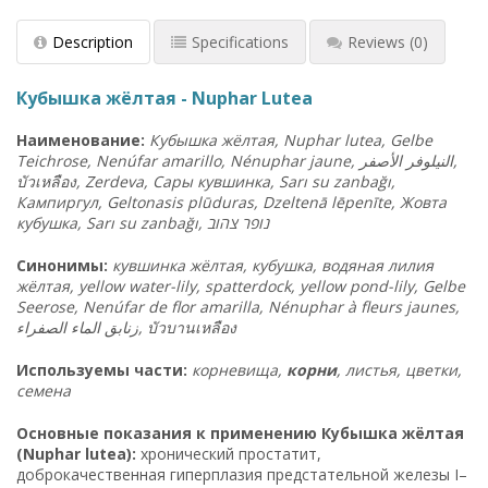
Description
Specifications
Reviews
(0)
Кубышка жёлтая - Nuphar Lutea
Наименование:
Кубышка жёлтая, Nuphar lutea, Gelbe
Teichrose, Nenúfar amarillo, Nénuphar jaune, النيلوفر الأصفر,
บัวเหลือง
, Zerdeva, Сары кувшинка, Sarı su zanbağı,
Кампиргул, Geltonasis plūduras, Dzeltenā lēpenīte, Жовта
кубушка, Sarı su zanbağı, נופר צהוב
Синонимы:
кувшинка жёлтая, кубушка, водяная лилия
жёлтая, yellow water-lily, spatterdock, yellow pond-lily, Gelbe
Seerose, Nenúfar de flor amarilla, Nénuphar à fleurs jaunes,
زنابق الماء الصفراء,
บัวบานเหลือง
Используемы части:
корневища,
корни
, листья, цветки,
семена
Основные показания к применению Кубышка жёлтая
(Nuphar lutea):
хронический простатит,
доброкачественная гиперплазия предстательной железы I–