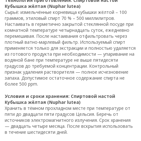
Технология приготовления: Спиртовой настой
Кубышка жёлтая (Nuphar lutea)
Сырьё: измельчённые корневища кубышки жёлтой – 100
граммов, этиловый спирт 70 % – 500 миллилитров.
Настаивать в герметично закрытой стеклянной посуде при
комнатной температуре четырнадцать суток, ежедневно
перемешивая. После настаивания отфильтровать через
плотный ватно-марлевый фильтр. Используемый спирт
применяется только для экстракции и полностью удаляется
из готового продукта при необходимости — упаривание на
водяной бане при температуре не выше пятидесяти
градусов до требуемой концентрации. Контрольный
признак удаления растворителя — полное исчезновение
запаха. Допустимое остаточное содержание спирта не
более 500 ppm.
Условия и сроки хранения: Спиртовой настой
Кубышка жёлтая (Nuphar lutea)
Хранить в тёмном прохладном месте при температуре от
пяти до двадцати пяти градусов Цельсия. Беречь от
источников электромагнитного излучения. Срок хранения
— двадцать четыре месяца. После вскрытия использовать
в течение шестидесяти дней.