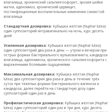
влагалища, хронический сальпингоофорит, эрозия шейки
матки, аденомиоз, хронический цервицит,
постинфекционные воспалительные изменения слизистой
влагалища
Стандартная дозировка:
Кубышка жёлтая (Nuphar lutea)
один суппозиторий интравагинально на ночь, курс десять
дней
Усиленная дозировка:
Кубышка жёлтая (Nuphar lutea)
один суппозиторий два раза в день — утром и вечером при
острых формах бактериального вульвовагинита, кандидоза
влагалища, аденомиоза, хронического сальпингоофорита с
выраженными болевыми ощущениями
Максимальная дозировка:
Кубышка жёлтая (Nuphar
lutea) два суппозитория два раза в день в течение трёх
суток при тяжёлых формах бактериального вагиноза и
кандидоза, далее перейти на стандартную дозу один
суппозиторий один раз в день
Профилактическая дозировка:
Кубышка жёлтая (Nuphar
lutea) один суппозиторий один раз в три дня, курс десять