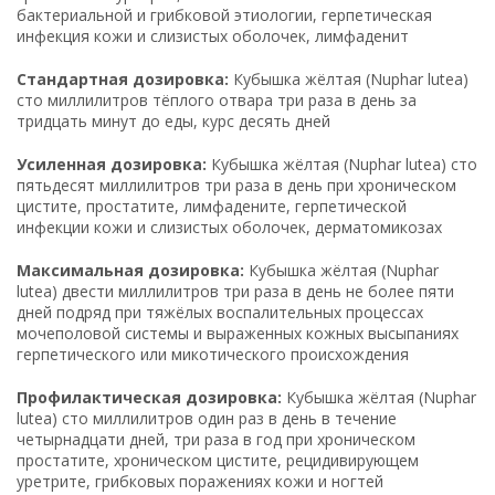
бактериальной и грибковой этиологии, герпетическая
инфекция кожи и слизистых оболочек, лимфаденит
Стандартная дозировка:
Кубышка жёлтая (Nuphar lutea)
сто миллилитров тёплого отвара три раза в день за
тридцать минут до еды, курс десять дней
Усиленная дозировка:
Кубышка жёлтая (Nuphar lutea) сто
пятьдесят миллилитров три раза в день при хроническом
цистите, простатите, лимфадените, герпетической
инфекции кожи и слизистых оболочек, дерматомикозах
Максимальная дозировка:
Кубышка жёлтая (Nuphar
lutea) двести миллилитров три раза в день не более пяти
дней подряд при тяжёлых воспалительных процессах
мочеполовой системы и выраженных кожных высыпаниях
герпетического или микотического происхождения
Профилактическая дозировка:
Кубышка жёлтая (Nuphar
lutea) сто миллилитров один раз в день в течение
четырнадцати дней, три раза в год при хроническом
простатите, хроническом цистите, рецидивирующем
уретрите, грибковых поражениях кожи и ногтей