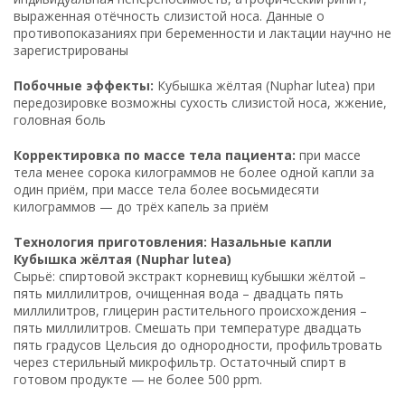
выраженная отёчность слизистой носа. Данные о
противопоказаниях при беременности и лактации научно не
зарегистрированы
Побочные эффекты:
Кубышка жёлтая (Nuphar lutea) при
передозировке возможны сухость слизистой носа, жжение,
головная боль
Корректировка по массе тела пациента:
при массе
тела менее сорока килограммов не более одной капли за
один приём, при массе тела более восьмидесяти
килограммов — до трёх капель за приём
Технология приготовления: Назальные капли
Кубышка жёлтая (Nuphar lutea)
Сырьё: спиртовой экстракт корневищ кубышки жёлтой –
пять миллилитров, очищенная вода – двадцать пять
миллилитров, глицерин растительного происхождения –
пять миллилитров. Смешать при температуре двадцать
пять градусов Цельсия до однородности, профильтровать
через стерильный микрофильтр. Остаточный спирт в
готовом продукте — не более 500 ppm.