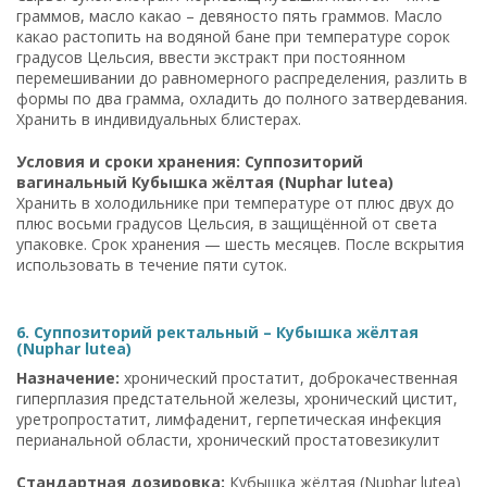
граммов, масло какао – девяносто пять граммов. Масло
какао растопить на водяной бане при температуре сорок
градусов Цельсия, ввести экстракт при постоянном
перемешивании до равномерного распределения, разлить в
формы по два грамма, охладить до полного затвердевания.
Хранить в индивидуальных блистерах.
Условия и сроки хранения: Суппозиторий
вагинальный Кубышка жёлтая (Nuphar lutea)
Хранить в холодильнике при температуре от плюс двух до
плюс восьми градусов Цельсия, в защищённой от света
упаковке. Срок хранения — шесть месяцев. После вскрытия
использовать в течение пяти суток.
6. Суппозиторий ректальный – Кубышка жёлтая
(Nuphar lutea)
Назначение:
хронический простатит, доброкачественная
гиперплазия предстательной железы, хронический цистит,
уретропростатит, лимфаденит, герпетическая инфекция
перианальной области, хронический простатовезикулит
Стандартная дозировка:
Кубышка жёлтая (Nuphar lutea)