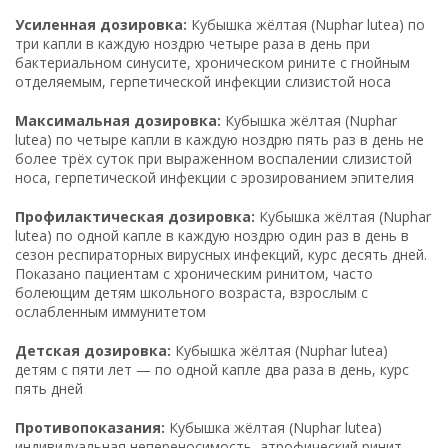
Усиленная дозировка:
Кубышка жёлтая (Nuphar lutea) по
три капли в каждую ноздрю четыре раза в день при
бактериальном синусите, хроническом рините с гнойным
отделяемым, герпетической инфекции слизистой носа
Максимальная дозировка:
Кубышка жёлтая (Nuphar
lutea) по четыре капли в каждую ноздрю пять раз в день не
более трёх суток при выраженном воспалении слизистой
носа, герпетической инфекции с эрозированием эпителия
Профилактическая дозировка:
Кубышка жёлтая (Nuphar
lutea) по одной капле в каждую ноздрю один раз в день в
сезон респираторных вирусных инфекций, курс десять дней.
Показано пациентам с хроническим ринитом, часто
болеющим детям школьного возраста, взрослым с
ослабленным иммунитетом
Детская дозировка:
Кубышка жёлтая (Nuphar lutea)
детям с пяти лет — по одной капле два раза в день, курс
пять дней
Противопоказания:
Кубышка жёлтая (Nuphar lutea)
индивидуальная непереносимость, атрофический ринит,