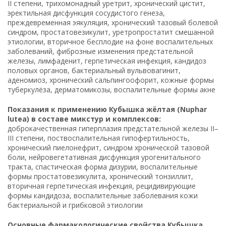
II степени, трихомонадный уретрит, хронический цистит,
эректильная дисфункция сосудистого генеза,
преждевременная эякуляция, хронический тазовый болевой
синдром, простатовезикулит, уретропростатит смешанной
этиологии, вторичное бесплодие на фоне воспалительных
заболеваний, фиброзные изменения предстательной
железы, лимфаденит, герпетическая инфекция, кандидоз
половых органов, бактериальный вульвовагинит,
аденомиоз, хронический сальпингоофорит, кожные формы
туберкулёза, дерматомикозы, воспалительные формы акне
Показания к применению Кубышка жёлтая (Nuphar
lutea) в составе микстур и комплексов:
доброкачественная гиперплазия предстательной железы II–
III степени, поствоспалительная гипофертильность,
хронический пиелонефрит, синдром хронической тазовой
боли, нейровегетативная дисфункция урогенитального
тракта, спастическая форма дизурии, воспалительные
формы простатовезикулита, хронический тонзиллит,
вторичная герпетическая инфекция, рецидивирующие
формы кандидоза, воспалительные заболевания кожи
бактериальной и грибковой этиологии
Основные фармакологические свойства Кубышка