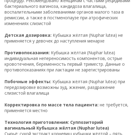
процедур. Рекомендовано женщинам с частыми рецидивами
бактериального вагиноза, кандидоза влагалища,
воспалительными заболеваниями органов малого таза в
ремиссии, а также в постменопаузе при атрофических
изменениях слизистой
Детская дозировка:
Кубышка жёлтая (Nuphar lutea) не
применяется у девочек до наступления менархе
Противопоказания:
Кубышка жёлтая (Nuphar lutea)
индивидуальная непереносимость компонентов, острые
кровотечения, беременность первый триместр. Данные о
противопоказаниях при лактации не зарегистрированы
Побочные эффекты:
Кубышка жёлтая (Nuphar lutea) при
передозировке возможны зуд, жжение, раздражение
слизистой влагалища
Корректировка по массе тела пациента:
не требуется,
применяется местно
Технология приготовления: Суппозиторий
вагинальный Кубышка жёлтая (Nuphar lutea)
Сырьё: сухой экстракт корневищ кубышки жёлтой – пять