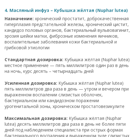
4. Масляный инфуз – Кубышка жёлтая (Nuphar lutea)
Назначение:
хронический простатит, доброкачественная
гиперплазия предстательной железы, хронический цистит,
кандидоз половых органов, бактериальный вульвовагинит,
эрозия шейки матки, фиброзные изменения яичников,
воспалительные заболевания кожи бактериальной и
грибковой этиологии
Стандартная дозировка:
Кубышка жёлтая (Nuphar lutea)
местное применение — пять миллилитров один раз в день
на ночь, курс десять – четырнадцать дней
Усиленная дозировка:
Кубышка жёлтая (Nuphar lutea)
пять миллилитров два раза в день — утром и вечером при
выраженном воспалении слизистых оболочек,
бактериальном или кандидозном поражении
урогенитальной зоны, хроническом простатовезикулите
Максимальная дозировка:
Кубышка жёлтая (Nuphar
lutea) десять миллилитров два раза в день не более пяти
дней под наблюдением специалиста при острых формах
бактериального воспаления и выраженном зуде слизистых