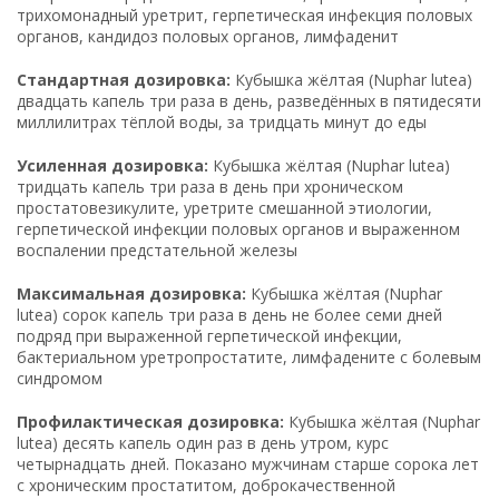
трихомонадный уретрит, герпетическая инфекция половых
органов, кандидоз половых органов, лимфаденит
Стандартная дозировка:
Кубышка жёлтая (Nuphar lutea)
двадцать капель три раза в день, разведённых в пятидесяти
миллилитрах тёплой воды, за тридцать минут до еды
Усиленная дозировка:
Кубышка жёлтая (Nuphar lutea)
тридцать капель три раза в день при хроническом
простатовезикулите, уретрите смешанной этиологии,
герпетической инфекции половых органов и выраженном
воспалении предстательной железы
Максимальная дозировка:
Кубышка жёлтая (Nuphar
lutea) сорок капель три раза в день не более семи дней
подряд при выраженной герпетической инфекции,
бактериальном уретропростатите, лимфадените с болевым
синдромом
Профилактическая дозировка:
Кубышка жёлтая (Nuphar
lutea) десять капель один раз в день утром, курс
четырнадцать дней. Показано мужчинам старше сорока лет
с хроническим простатитом, доброкачественной