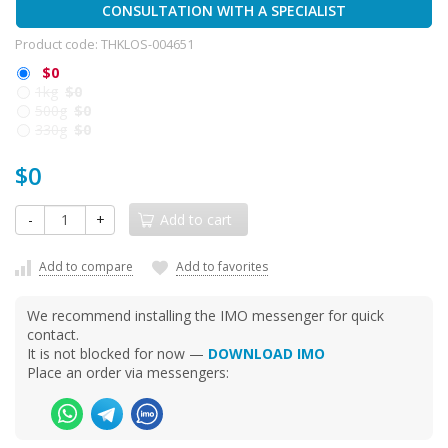
CONSULTATION WITH A SPECIALIST
Product code:
THKLOS-004651
$0
1kg
$0
500g
$0
330g
$0
$0
-
+
Add to cart
Add to compare
Add to favorites
We recommend installing the IMO messenger for quick
contact.
It is not blocked for now —
DOWNLOAD IMO
Place an order via messengers: