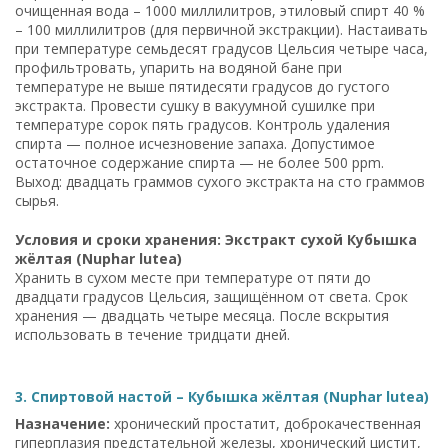
очищенная вода – 1000 миллилитров, этиловый спирт 40 %
– 100 миллилитров (для первичной экстракции). Настаивать
при температуре семьдесят градусов Цельсия четыре часа,
профильтровать, упарить на водяной бане при
температуре не выше пятидесяти градусов до густого
экстракта. Провести сушку в вакуумной сушилке при
температуре сорок пять градусов. Контроль удаления
спирта — полное исчезновение запаха. Допустимое
остаточное содержание спирта — не более 500 ppm.
Выход: двадцать граммов сухого экстракта на сто граммов
сырья.
Условия и сроки хранения: Экстракт сухой Кубышка
жёлтая (Nuphar lutea)
Хранить в сухом месте при температуре от пяти до
двадцати градусов Цельсия, защищённом от света. Срок
хранения — двадцать четыре месяца. После вскрытия
использовать в течение тридцати дней.
3. Спиртовой настой – Кубышка жёлтая (Nuphar lutea)
Назначение:
хронический простатит, доброкачественная
гиперплазия предстательной железы, хронический цистит,