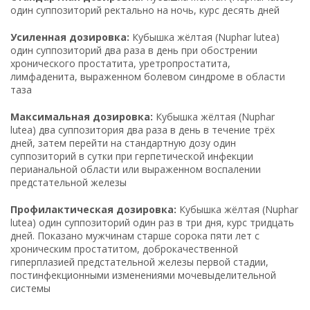
один суппозиторий ректально на ночь, курс десять дней
Усиленная дозировка:
Кубышка жёлтая (Nuphar lutea)
один суппозиторий два раза в день при обострении
хронического простатита, уретропростатита,
лимфаденита, выраженном болевом синдроме в области
таза
Максимальная дозировка:
Кубышка жёлтая (Nuphar
lutea) два суппозитория два раза в день в течение трёх
дней, затем перейти на стандартную дозу один
суппозиторий в сутки при герпетической инфекции
перианальной области или выраженном воспалении
предстательной железы
Профилактическая дозировка:
Кубышка жёлтая (Nuphar
lutea) один суппозиторий один раз в три дня, курс тридцать
дней. Показано мужчинам старше сорока пяти лет с
хроническим простатитом, доброкачественной
гиперплазией предстательной железы первой стадии,
постинфекционными изменениями мочевыделительной
системы