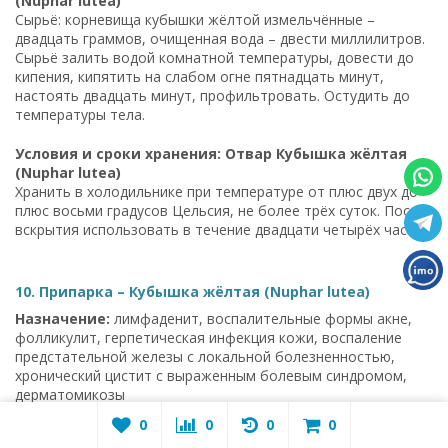
(Nuphar lutea)
Сырьё: корневища кубышки жёлтой измельчённые –
двадцать граммов, очищенная вода – двести миллилитров.
Сырьё залить водой комнатной температуры, довести до
кипения, кипятить на слабом огне пятнадцать минут,
настоять двадцать минут, профильтровать. Остудить до
температуры тела.
Условия и сроки хранения: Отвар Кубышка жёлтая
(Nuphar lutea)
Хранить в холодильнике при температуре от плюс двух до
плюс восьми градусов Цельсия, не более трёх суток. После
вскрытия использовать в течение двадцати четырёх часов.
10. Припарка – Кубышка жёлтая (Nuphar lutea)
Назначение:
лимфаденит, воспалительные формы акне,
фолликулит, герпетическая инфекция кожи, воспаление
предстательной железы с локальной болезненностью,
хронический цистит с выраженным болевым синдромом,
дерматомикозы
0
0
0
0
Стандартная дозировка:
Кубышка жёлтая (Nuphar lutea)