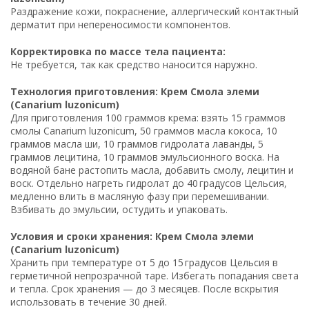
Раздражение кожи, покраснение, аллергический контактный
дерматит при непереносимости компонентов.
Корректировка по массе тела пациента:
Не требуется, так как средство наносится наружно.
Технология приготовления: Крем Смола элеми
(Canarium luzonicum)
Для приготовления 100 граммов крема: взять 15 граммов
смолы Canarium luzonicum, 50 граммов масла кокоса, 10
граммов масла ши, 10 граммов гидролата лаванды, 5
граммов лецитина, 10 граммов эмульсионного воска. На
водяной бане растопить масла, добавить смолу, лецитин и
воск. Отдельно нагреть гидролат до 40 градусов Цельсия,
медленно влить в масляную фазу при перемешивании.
Взбивать до эмульсии, остудить и упаковать.
Условия и сроки хранения: Крем Смола элеми
(Canarium luzonicum)
Хранить при температуре от 5 до 15 градусов Цельсия в
герметичной непрозрачной таре. Избегать попадания света
и тепла. Срок хранения — до 3 месяцев. После вскрытия
использовать в течение 30 дней.