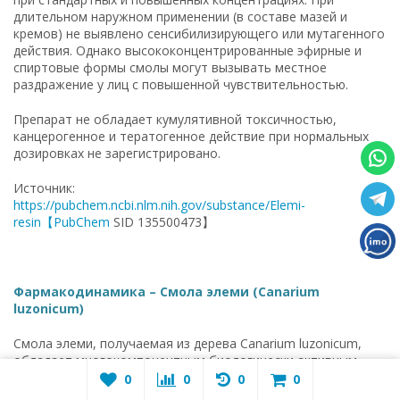
длительном наружном применении (в составе мазей и
кремов) не выявлено сенсибилизирующего или мутагенного
действия. Однако высококонцентрированные эфирные и
спиртовые формы смолы могут вызывать местное
раздражение у лиц с повышенной чувствительностью.
Препарат не обладает кумулятивной токсичностью,
канцерогенное и тератогенное действие при нормальных
дозировках не зарегистрировано.
Источник:
https://pubchem.ncbi.nlm.nih.gov/substance/Elemi-
resin【PubChem
SID 135500473】
Фармакодинамика – Смола элеми (Canarium
luzonicum)
Смола элеми, получаемая из дерева Canarium luzonicum,
обладает многокомпонентным биологически активным
составом, основную долю которого составляют моно- и
0
0
0
0
сесквитерпеноиды, а также производные фенольного и