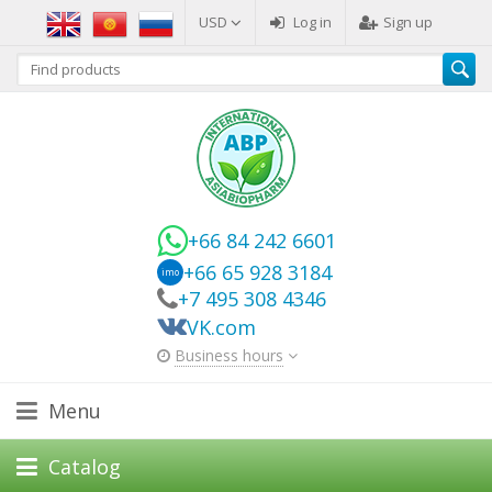
USD
Log in
Sign up
+66 84 242 6601
+66 65 928 3184
imo
+7 495 308 4346
VK.com
Business hours
Menu
Catalog