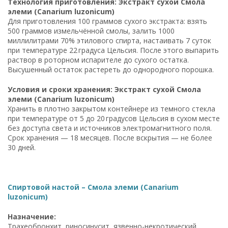
Технология приготовления: Экстракт сухой Смола
элеми (Canarium luzonicum)
Для приготовления 100 граммов сухого экстракта: взять
500 граммов измельчённой смолы, залить 1000
миллилитрами 70% этилового спирта, настаивать 7 суток
при температуре 22 градуса Цельсия. После этого выпарить
раствор в роторном испарителе до сухого остатка.
Высушенный остаток растереть до однородного порошка.
Условия и сроки хранения: Экстракт сухой Смола
элеми (Canarium luzonicum)
Хранить в плотно закрытом контейнере из темного стекла
при температуре от 5 до 20 градусов Цельсия в сухом месте
без доступа света и источников электромагнитного поля.
Срок хранения — 18 месяцев. После вскрытия — не более
30 дней.
Спиртовой настой – Смола элеми (Canarium
luzonicum)
Назначение:
Трахеобронхит, риносинусит, язвенно-некротический