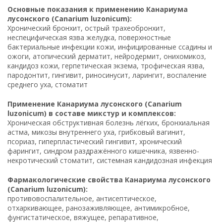
Основные показания к применению Канариума
лусонского (Canarium luzonicum):
Хронический бронхит, острый трахеобронхит,
неспецифическая язва желудка, поверхностные
бактериальные инфекции кожи, инфицированные ссадины и
ожоги, атопический дерматит, нейродермит, онихомикоз,
кандидоз кожи, герпетическая экзема, трофическая язва,
пародонтит, гингивит, риносинусит, ларингит, воспаление
среднего уха, стоматит
Применение Канариума лусонского (Canarium
luzonicum) в составе микстур и комплексов:
Хроническая обструктивная болезнь лёгких, бронхиальная
астма, микозы внутреннего уха, грибковый вагинит,
псориаз, гиперпластический гингивит, хронический
фарингит, синдром раздражённого кишечника, язвенно-
некротический стоматит, системная кандидозная инфекция
Фармакологические свойства Канариума лусонского
(Canarium luzonicum):
противовоспалительное, антисептическое,
отхаркивающее, ранозаживляющее, антимикробное,
фунгистатическое, вяжущее, репаративное,