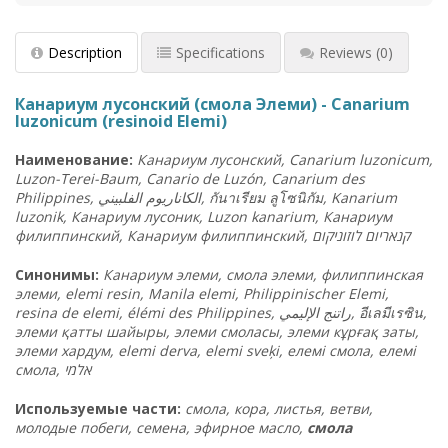
Description
Specifications
Reviews
(0)
Канариум лусонский (смола Элеми) - Canarium
luzonicum (resinoid Elemi)
Наименование:
Канариум лусонский, Canarium luzonicum,
Luzon-Terei-Baum, Canario de Luzón, Canarium des
Philippines, الكاناريوم الفلبيني,
กันาเรียม ลูโซนิกัม
, Kanarium
luzonik, Канариум лусоник, Luzon kanarium, Канариум
филиппинский, Канариум филиппинский, קנאריום לוזוניקום
Синонимы:
Канариум элеми, смола элеми, филиппинская
элеми, elemi resin, Manila elemi, Philippinischer Elemi,
resina de elemi, élémi des Philippines, راتنج الإليمي,
อีเลมีเรซิน
,
элеми қатты шайыры, элеми смоласы, элеми кұрғақ заты,
элеми хардум, elemi derva, elemi sveķi, елемі смола, елемі
смола, אלמי
Используемые части:
смола, кора, листья, ветви,
молодые побеги, семена, эфирное масло,
смола