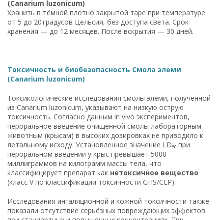
(Canarium luzonicum)
Хранить в тёмной плотно закрытой таре при температуре
от 5 до 20 градусов Цельсия, без доступа света. Срок
хранения — до 12 месяцев. После вскрытия — 30 дней.
Токсичность и биобезопасность Смола элеми
(Canarium luzonicum)
Токсикологические исследования смолы элеми, полученной
из Canarium luzonicum, указывают на низкую острую
токсичность. Согласно данным in vivo экспериментов,
пероральное введение очищенной смолы лабораторным
животным (крысам) в высоких дозировках не приводило к
летальному исходу. Установленное значение LD₅₀ при
пероральном введении у крыс превышает 5000
миллиграммов на килограмм массы тела, что
классифицирует препарат как
нетоксичное вещество
(класс V по классификации токсичности GHS/CLP).
Исследования ингаляционной и кожной токсичности также
показали отсутствие серьёзных повреждающих эффектов
при стандартных и повышенных концентрациях. При