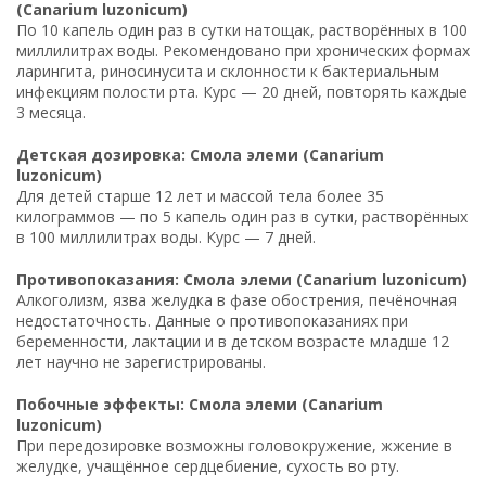
(Canarium luzonicum)
По 10 капель один раз в сутки натощак, растворённых в 100
миллилитрах воды. Рекомендовано при хронических формах
ларингита, риносинусита и склонности к бактериальным
инфекциям полости рта. Курс — 20 дней, повторять каждые
3 месяца.
Детская дозировка: Смола элеми (Canarium
luzonicum)
Для детей старше 12 лет и массой тела более 35
килограммов — по 5 капель один раз в сутки, растворённых
в 100 миллилитрах воды. Курс — 7 дней.
Противопоказания: Смола элеми (Canarium luzonicum)
Алкоголизм, язва желудка в фазе обострения, печёночная
недостаточность. Данные о противопоказаниях при
беременности, лактации и в детском возрасте младше 12
лет научно не зарегистрированы.
Побочные эффекты: Смола элеми (Canarium
luzonicum)
При передозировке возможны головокружение, жжение в
желудке, учащённое сердцебиение, сухость во рту.