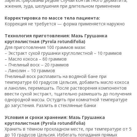
Зарегистрированы редкие случаи контактного дерматита,
жжения, зуда, шелушения при длительном применении
Корректировка по массе тела пациента:
Коррекция не требуется — форма применяется наружно
Технология приготовления: Мазь Грушанка
круглолистная (Pyrola rotundifolia)
Для приготовления 100 граммов мази:
– Экстракт сухой грушанки круглолистной – 10 граммов
– Масло кокоса – 60 граммов
– Пчелиный воск – 20 граммов
– Ланолин – 10 граммов
Пчелиный воск расплавить на водяной бане при
температуре 60 градусов Цельсия, добавить масло кокоса
и ланолин, перемешать. После растворения компонентов
ввести сухой экстракт, тщательно размешать до получения
однородной массы. Остудить при комнатной температуре
до загустения. Разлить в стеклянные банки
Условия и сроки хранения: Мазь Грушанка
круглолистная (Pyrola rotundifolia)
Хранить в тёмном прохладном месте, при температуре от 5
до 10 градусов Цельсия. Избегать попадания прямых