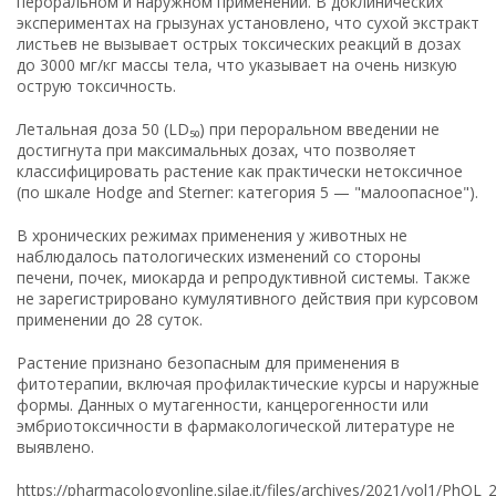
пероральном и наружном применении. В доклинических
экспериментах на грызунах установлено, что сухой экстракт
листьев не вызывает острых токсических реакций в дозах
до 3000 мг/кг массы тела, что указывает на очень низкую
острую токсичность.
Летальная доза 50 (LD₅₀) при пероральном введении не
достигнута при максимальных дозах, что позволяет
классифицировать растение как практически нетоксичное
(по шкале Hodge and Sterner: категория 5 — "малоопасное").
В хронических режимах применения у животных не
наблюдалось патологических изменений со стороны
печени, почек, миокарда и репродуктивной системы. Также
не зарегистрировано кумулятивного действия при курсовом
применении до 28 суток.
Растение признано безопасным для применения в
фитотерапии, включая профилактические курсы и наружные
формы. Данных о мутагенности, канцерогенности или
эмбриотоксичности в фармакологической литературе не
выявлено.
https://pharmacologyonline.silae.it/files/archives/2021/vol1/PhOL