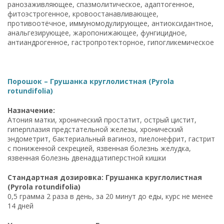
ранозаживляющее, спазмолитическое, адаптогенное,
фитоэстрогенное, кровоостанавливающее,
противоотёчное, иммуномодулирующее, антиоксидантное,
анальгезирующее, жаропонижающее, фунгицидное,
антиандрогенное, гастропротекторное, гипогликемическое
Порошок – Грушанка круглолистная (Pyrola
rotundifolia)
Назначение:
Атония матки, хронический простатит, острый цистит,
гиперплазия предстательной железы, хронический
эндометрит, бактериальный вагиноз, пиелонефрит, гастрит
с пониженной секрецией, язвенная болезнь желудка,
язвенная болезнь двенадцатиперстной кишки
Стандартная дозировка: Грушанка круглолистная
(Pyrola rotundifolia)
0,5 грамма 2 раза в день, за 20 минут до еды, курс не менее
14 дней