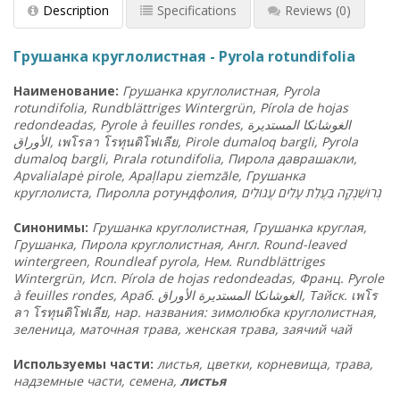
Description
Specifications
Reviews
(0)
Грушанка круглолистная - Pyrola rotundifolia
Наименование:
Грушанка круглолистная, Pyrola
rotundifolia, Rundblättriges Wintergrün, Pírola de hojas
redondeadas, Pyrole à feuilles rondes,
المستديرة
الغوشانكا
الأوراق
,
เพโรลา โรทุนดิโฟเลีย
, Pirole dumaloq bargli, Pyrola
dumaloq bargli, Pırala rotundifolia, Пирола даврашакли,
Apvalialapė pirole, Apaļlapu ziemzāle, Грушанка
круглолиста, Пиролла ротундфолия,
ם
עֲגוּלִי
עָלִים
בַּעֲלַת
גְרוּשַׁנְקָה
Синонимы:
Грушанка круглолистная, Грушанка круглая,
Грушанка, Пирола круглолистная, Англ. Round-leaved
wintergreen, Roundleaf pyrola, Нем. Rundblättriges
Wintergrün, Исп. Pírola de hojas redondeadas, Франц. Pyrole
à feuilles rondes, Араб. الغوشانكا المستديرة الأوراق, Тайск.
เพโร
ลา โรทุนดิโฟเลีย
, нар. названия: зимолюбка круглолистная,
зеленица, маточная трава, женская трава, заячий чай
Используемы части:
листья, цветки, корневища, трава,
надземные части, семена,
листья