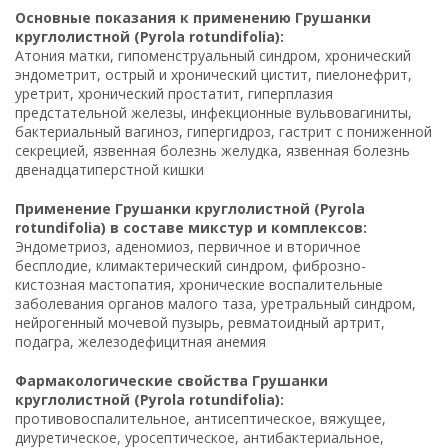
Основные показания к применению Грушанки
круглолистной (Pyrola rotundifolia):
Атония матки, гипоменструальный синдром, хронический
эндометрит, острый и хронический цистит, пиелонефрит,
уретрит, хронический простатит, гиперплазия
предстательной железы, инфекционные вульвовагиниты,
бактериальный вагиноз, гипергидроз, гастрит с пониженной
секрецией, язвенная болезнь желудка, язвенная болезнь
двенадцатиперстной кишки
Применение Грушанки круглолистной (Pyrola
rotundifolia) в составе микстур и комплексов:
Эндометриоз, аденомиоз, первичное и вторичное
бесплодие, климактерический синдром, фиброзно-
кистозная мастопатия, хронические воспалительные
заболевания органов малого таза, уретральный синдром,
нейрогенный мочевой пузырь, ревматоидный артрит,
подагра, железодефицитная анемия
Фармакологические свойства Грушанки
круглолистной (Pyrola rotundifolia):
противовоспалительное, антисептическое, вяжущее,
диуретическое, уросептическое, антибактериальное,