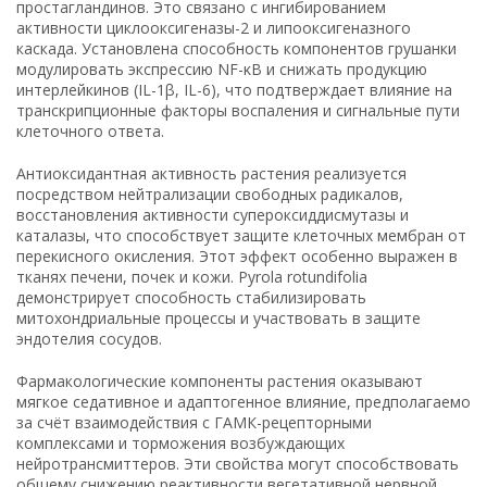
простагландинов. Это связано с ингибированием
активности циклооксигеназы-2 и липооксигеназного
каскада. Установлена способность компонентов грушанки
модулировать экспрессию NF-κB и снижать продукцию
интерлейкинов (IL-1β, IL-6), что подтверждает влияние на
транскрипционные факторы воспаления и сигнальные пути
клеточного ответа.
Антиоксидантная активность растения реализуется
посредством нейтрализации свободных радикалов,
восстановления активности супероксиддисмутазы и
каталазы, что способствует защите клеточных мембран от
перекисного окисления. Этот эффект особенно выражен в
тканях печени, почек и кожи. Pyrola rotundifolia
демонстрирует способность стабилизировать
митохондриальные процессы и участвовать в защите
эндотелия сосудов.
Фармакологические компоненты растения оказывают
мягкое седативное и адаптогенное влияние, предполагаемо
за счёт взаимодействия с ГАМК-рецепторными
комплексами и торможения возбуждающих
нейротрансмиттеров. Эти свойства могут способствовать
общему снижению реактивности вегетативной нервной