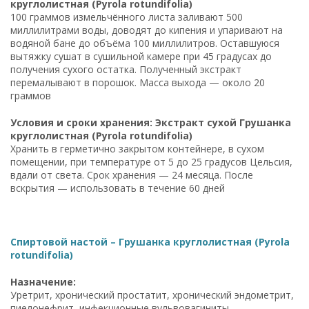
круглолистная (Pyrola rotundifolia)
100 граммов измельчённого листа заливают 500
миллилитрами воды, доводят до кипения и упаривают на
водяной бане до объёма 100 миллилитров. Оставшуюся
вытяжку сушат в сушильной камере при 45 градусах до
получения сухого остатка. Полученный экстракт
перемалывают в порошок. Масса выхода — около 20
граммов
Условия и сроки хранения: Экстракт сухой Грушанка
круглолистная (Pyrola rotundifolia)
Хранить в герметично закрытом контейнере, в сухом
помещении, при температуре от 5 до 25 градусов Цельсия,
вдали от света. Срок хранения — 24 месяца. После
вскрытия — использовать в течение 60 дней
Спиртовой настой – Грушанка круглолистная (Pyrola
rotundifolia)
Назначение:
Уретрит, хронический простатит, хронический эндометрит,
пиелонефрит, инфекционные вульвовагиниты,