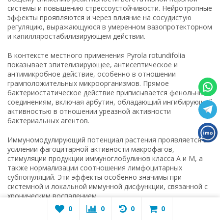
системы и повышению стрессоустойчивости. Нейротропные
эффекты проявляются и через влияние на сосудистую
регуляцию, выражающуюся в умеренном вазопротекторном
и капилляростабилизирующем действии.
В контексте местного применения Pyrola rotundifolia
показывает эпителизирующее, антисептическое и
антимикробное действие, особенно в отношении
грамположительных микроорганизмов. Прямое
бактериостатическое действие приписывается фенольным
соединениям, включая арбутин, обладающий ингибирующей
активностью в отношении уреазной активности
бактериальных агентов.
Иммуномодулирующий потенциал растения проявляется в
усилении фагоцитарной активности макрофагов,
стимуляции продукции иммуноглобулинов класса A и M, а
также нормализации соотношения лимфоцитарных
субпопуляций. Эти эффекты особенно значимы при
системной и локальной иммунной дисфункции, связанной с
хроническим воспалением.
0
0
0
0
Фармакодинамика Pyrola rotundifolia носит