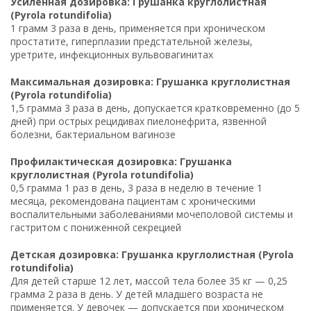
Усиленная дозировка: Грушанка круглолистная
(Pyrola rotundifolia)
1 грамм 3 раза в день, применяется при хроническом
простатите, гиперплазии предстательной железы,
уретрите, инфекционных вульвовагинитах
Максимальная дозировка: Грушанка круглолистная
(Pyrola rotundifolia)
1,5 грамма 3 раза в день, допускается кратковременно (до 5
дней) при острых рецидивах пиелонефрита, язвенной
болезни, бактериальном вагинозе
Профилактическая дозировка: Грушанка
круглолистная (Pyrola rotundifolia)
0,5 грамма 1 раз в день, 3 раза в неделю в течение 1
месяца, рекомендована пациентам с хроническими
воспалительными заболеваниями мочеполовой системы и
гастритом с пониженной секрецией
Детская дозировка: Грушанка круглолистная (Pyrola
rotundifolia)
Для детей старше 12 лет, массой тела более 35 кг — 0,25
грамма 2 раза в день. У детей младшего возраста не
применяется. У девочек — допускается при хроническом