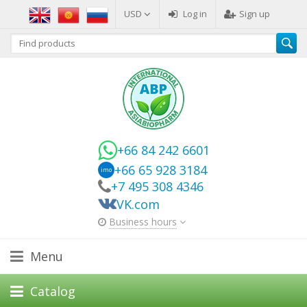
USD
Log in
Sign up
+66 84 242 6601
+66 65 928 3184
imo
+7 495 308 4346
VK.com
Business hours
Menu
Catalog