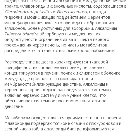
подвергаются частичной абсорбции в желудочно-кишечном
тракте. Флавоноиды и фенольные кислоты, содержащиеся в
Clerodendrum petasites
и
Ficus racemosa
, проходят
гидролиз и модификацию под действием ферментов
микрофлоры кишечника, что приводит к образованию
агликонов, более доступных для абсорбции. Алкалоиды
Tiliacora triandra
абсорбируются медленнее, их
биодоступность ограничена из-за эффекта первого
прохождения через печень, но часть метаболитов
распределяется в тканях с высоким кровоснабжением.
Распределение веществ характеризуется тканевой
специфичностью: полифенолы преимущественно
концентрируются в печени, почках и слизистой оболочке
желудка, где проявляют антиоксидантное и
мембраностабилизирующее действие. Алкалоиды и
терпеновые производные распределяются системно,
включая нервную систему и иммунные клетки, что
обеспечивает системное противовоспалительное
действие.
Метаболизм осуществляется преимущественно в печени.
Флавоноиды подвергаются конъюгации с глюкуроновой и
серной кислотой, а алкалоиды биотрансформируются