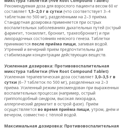
микстура таблетки (Five Root Compound Tablet)
Рекомендуемая доза для взрослого пациента весом 60 кг
составляет
1,5–2,0 г в сутки
(что соответствует 3–4
таблеткам по 500 мг), разделёнными на 2–3 приёма.
Стандартная дозировка применяется при острых
воспалительных заболеваниях дыхательных путей (острый
фарингит, тонзиллит, бронхит, трахеобронхит) и при
лихорадочных состояниях неясного генеза. Таблетки
принимаются
после приёма пищи
, запивая водой.
Утренний и вечерний приём предпочтительны для
стабилизации концентрации действующих веществ.
Усиленная дозировка: Противовоспалительная
микстура таблетки (Five Root Compound Tablet)
Усиленная терапевтическая доза составляет
3,0–3,5 г в
сутки
(6–7 таблеток по 500 мг), разделённых на 2–3
приёма. Усиленный режим рекомендован при выраженных
воспалительных процессах (например, острый
гриппоподобный синдром, высокая лихорадка,
аллергический дерматит в острой фазе). Приём
осуществляется
во время приёма пищи
, утром, днём и
вечером, совместно с тёплой водой.
Максимальная дозировка: Противовоспалительная