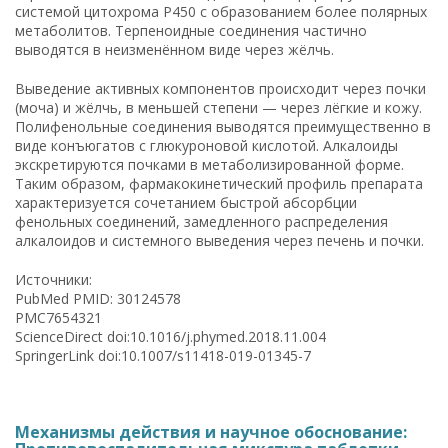
системой цитохрома P450 с образованием более полярных
метаболитов. Терпеноидные соединения частично
выводятся в неизменённом виде через жёлчь.
Выведение активных компонентов происходит через почки
(моча) и жёлчь, в меньшей степени — через лёгкие и кожу.
Полифенольные соединения выводятся преимущественно в
виде конъюгатов с глюкуроновой кислотой. Алкалоиды
экскретируются почками в метаболизированной форме.
Таким образом, фармакокинетический профиль препарата
характеризуется сочетанием быстрой абсорбции
фенольных соединений, замедленного распределения
алкалоидов и системного выведения через печень и почки.
Источники:
PubMed PMID: 30124578
PMC7654321
ScienceDirect doi:10.1016/j.phymed.2018.11.004
SpringerLink doi:10.1007/s11418-019-01345-7
Механизмы действия и научное обоснование: