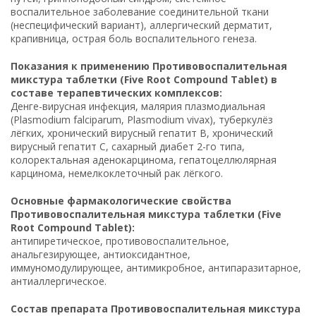
воспалительное заболевание соединительной ткани
(неспецифический вариант), аллергический дерматит,
крапивница, острая боль воспалительного генеза.
Показания к применению Противовоспалительная
микстура таблетки (Five Root Compound Tablet) в
составе терапевтических комплексов:
Денге-вирусная инфекция, малярия плазмодиальная
(Plasmodium falciparum, Plasmodium vivax), туберкулёз
лёгких, хронический вирусный гепатит B, хронический
вирусный гепатит C, сахарный диабет 2-го типа,
колоректальная аденокарцинома, гепатоцеллюлярная
карцинома, немелкоклеточный рак лёгкого.
Основные фармакологические свойства
Противовоспалительная микстура таблетки (Five
Root Compound Tablet):
антипиретическое, противовоспалительное,
анальгезирующее, антиоксидантное,
иммуномодулирующее, антимикробное, антипаразитарное,
антиаллергическое.
Состав препарата Противовоспалительная микстура