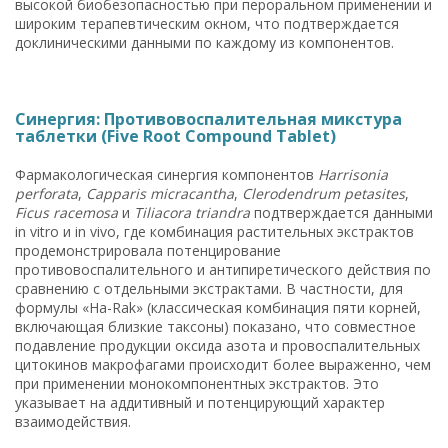
высокой биобезопасностью при пероральном применении и
широким терапевтическим окном, что подтверждается
доклиническими данными по каждому из компонентов.
Синергия: Противовоспалительная микстура
таблетки (Five Root Compound Tablet)
Фармакологическая синергия компонентов
Harrisonia
perforata
,
Capparis micracantha
,
Clerodendrum petasites
,
Ficus racemosa
и
Tiliacora triandra
подтверждается данными
in vitro и in vivo, где комбинация растительных экстрактов
продемонстрировала потенцирование
противовоспалительного и антипиретического действия по
сравнению с отдельными экстрактами. В частности, для
формулы «Ha-Rak» (классическая комбинация пяти корней,
включающая близкие таксоны) показано, что совместное
подавление продукции оксида азота и провоспалительных
цитокинов макрофагами происходит более выраженно, чем
при применении монокомпонентных экстрактов. Это
указывает на аддитивный и потенцирующий характер
взаимодействия.