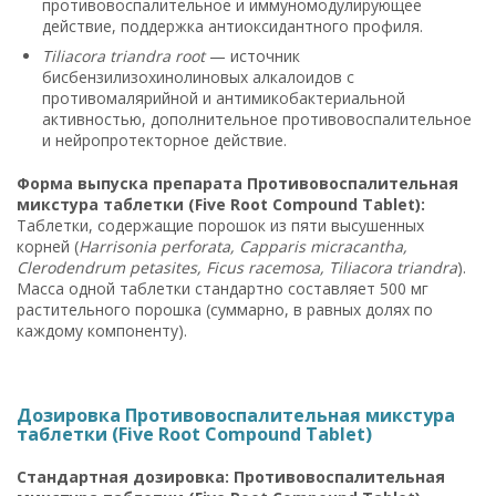
противовоспалительное и иммуномодулирующее
действие, поддержка антиоксидантного профиля.
Tiliacora triandra root
— источник
бисбензилизохинолиновых алкалоидов с
противомалярийной и антимикобактериальной
активностью, дополнительное противовоспалительное
и нейропротекторное действие.
Форма выпуска препарата Противовоспалительная
микстура таблетки (Five Root Compound Tablet):
Таблетки, содержащие порошок из пяти высушенных
корней (
Harrisonia perforata, Capparis micracantha,
Clerodendrum petasites, Ficus racemosa, Tiliacora triandra
).
Масса одной таблетки стандартно составляет 500 мг
растительного порошка (суммарно, в равных долях по
каждому компоненту).
Дозировка Противовоспалительная микстура
таблетки (Five Root Compound Tablet)
Стандартная дозировка: Противовоспалительная