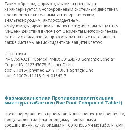
Таким образом, фармакодинамика препарата
характеризуется многоуровневым системным действием:
противовоспалительным, антипиретическим,
анальгезирующим, антиоксидантным,
иммуномодулирующим и тканеспецифическим защитным.
Мишени действия включают ферменты циклооксигеназы,
синтазу оксида азота, провоспалительные цитокины, а
также системы антиоксидантной защиты клеток.
Источники:
PMC7654321; PubMed PMID: 30124578; Semantic Scholar
Corpus ID: 212345678; ScienceDirect
doi:10.1016/j.phymed.2018.11.004; SpringerLink
doi:10.1007/s11418-019-01345-7
Фармакокинетика Противовоспалительная
микстура таблетки (Five Root Compound Tablet)
После перорального приёма активные вещества препарата,
представленные флавоноидами, фенольными
соединениями, алкалоидами и терпеновыми метаболитами,