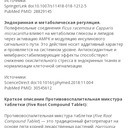
Источники:
SpringerLink doi:10.1007/s11418-018-1212-5
PubMed PMID: 28829145
Эндокринная и метаболическая регуляция.
Полифенольные соединения
Ficus racemosa
и
Capparis
micracantha
влияют на метаболизм глюкозы и липидов
через активацию AMPK и модуляцию инсулинового
сигнального пути. Это действие носит аддитивный характер
и проявляется на системном уровне. Антиоксидантные и
мембраностабилизирующие эффекты способствуют
снижению окислительного стресса в эндокринных тканях и
нормализации клеточной сигнализации.
Источники:
ScienceDirect doi:10.1016/j.phymed.2018.11.004
PubMed PMID: 30545612
Краткое описание Противовоспалительная микстура
таблетки (Five Root Compound Tablet):
Противовоспалительная микстура таблетки (
Five Root
Compound Tablet
) — это традиционный фитопрепарат на
основе пяти корней лекарственных растений:
Harrisonia