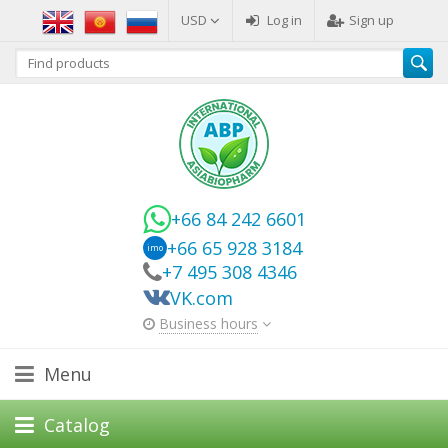
USD
Log in
Sign up
+66 84 242 6601
+66 65 928 3184
imo
+7 495 308 4346
VK.com
Business hours
Menu
Catalog