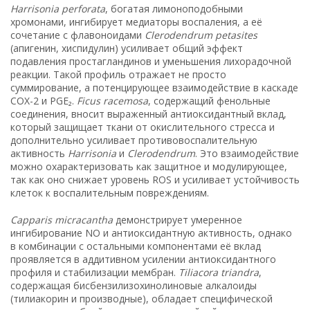
Harrisonia perforata
, богатая лимоноподобными
хромонами, ингибирует медиаторы воспаления, а её
сочетание с флавоноидами
Clerodendrum petasites
(апигенин, хиспидулин) усиливает общий эффект
подавления простагландинов и уменьшения лихорадочной
реакции. Такой профиль отражает не просто
суммирование, а потенцирующее взаимодействие в каскаде
COX-2 и PGE₂.
Ficus racemosa
, содержащий фенольные
соединения, вносит выраженный антиоксидантный вклад,
который защищает ткани от окислительного стресса и
дополнительно усиливает противовоспалительную
активность
Harrisonia
и
Clerodendrum
. Это взаимодействие
можно охарактеризовать как защитное и модулирующее,
так как оно снижает уровень ROS и усиливает устойчивость
клеток к воспалительным повреждениям.
Capparis micracantha
демонстрирует умеренное
ингибирование NO и антиоксидантную активность, однако
в комбинации с остальными компонентами её вклад
проявляется в аддитивном усилении антиоксидантного
профиля и стабилизации мембран.
Tiliacora triandra
,
содержащая бисбензилизохинолиновые алкалоиды
(тилиакорин и производные), обладает специфической