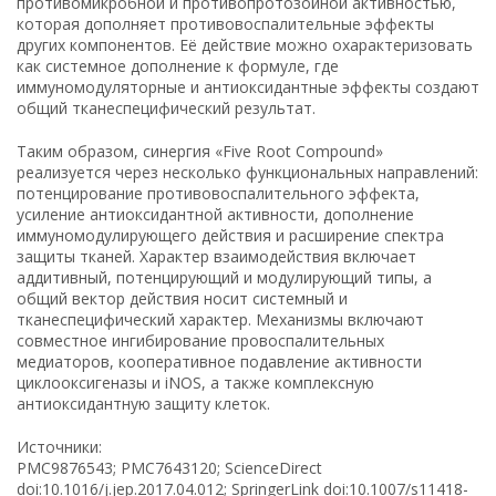
противомикробной и противопротозойной активностью,
которая дополняет противовоспалительные эффекты
других компонентов. Её действие можно охарактеризовать
как системное дополнение к формуле, где
иммуномодуляторные и антиоксидантные эффекты создают
общий тканеспецифический результат.
Таким образом, синергия «Five Root Compound»
реализуется через несколько функциональных направлений:
потенцирование противовоспалительного эффекта,
усиление антиоксидантной активности, дополнение
иммуномодулирующего действия и расширение спектра
защиты тканей. Характер взаимодействия включает
аддитивный, потенцирующий и модулирующий типы, а
общий вектор действия носит системный и
тканеспецифический характер. Механизмы включают
совместное ингибирование провоспалительных
медиаторов, кооперативное подавление активности
циклооксигеназы и iNOS, а также комплексную
антиоксидантную защиту клеток.
Источники:
PMC9876543; PMC7643120; ScienceDirect
doi:10.1016/j.jep.2017.04.012; SpringerLink doi:10.1007/s11418-