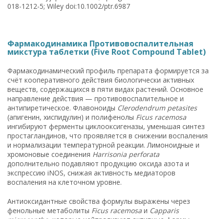
018-1212-5; Wiley doi:10.1002/ptr.6987
Фармакодинамика Противовоспалительная
микстура таблетки (Five Root Compound Tablet)
Фармакодинамический профиль препарата формируется за
счёт кооперативного действия биологически активных
веществ, содержащихся в пяти видах растений. Основное
направление действия — противовоспалительное и
антипиретическое. Флавоноиды
Clerodendrum petasites
(апигенин, хиспидулин) и полифенолы
Ficus racemosa
ингибируют ферменты циклооксигеназы, уменьшая синтез
простагландинов, что проявляется в снижении воспаления
и нормализации температурной реакции. Лимоноидные и
хромоновые соединения
Harrisonia perforata
дополнительно подавляют продукцию оксида азота и
экспрессию iNOS, снижая активность медиаторов
воспаления на клеточном уровне.
Антиоксидантные свойства формулы выражены через
фенольные метаболиты
Ficus racemosa
и
Capparis