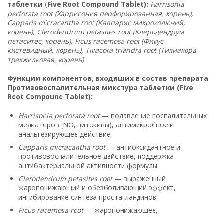
таблетки (Five Root Compound Tablet):
Harrisonia
perforata root (Харрисония перфорированная, корень),
Capparis micracantha root (Каппарис микроколючий,
корень), Clerodendrum petasites root (Клеродендрум
петаситес, корень), Ficus racemosa root (Фикус
кистевидный, корень), Tiliacora triandra root (Тилиакора
трехжилковая, корень)
Функции компонентов, входящих в состав препарата
Противовоспалительная микстура таблетки (Five
Root Compound Tablet):
Harrisonia perforata root
— подавление воспалительных
медиаторов (NO, цитокины), антимикробное и
анальгезирующее действие.
Capparis micracantha root
— антиоксидантное и
противовоспалительное действие, поддержка
антибактериальной активности формулы.
Clerodendrum petasites root
— выраженный
жаропонижающий и обезболивающий эффект,
ингибирование синтеза простагландинов.
Ficus racemosa root
— жаропонижающее,