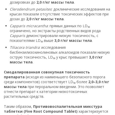
дозировках до
2,0 г/кг массы тела
.
Clerodendrum petasites
: доклинические исследования на
крысах показали отсутствие токсических эффектов при
дозах до
2,0 г/кг массы тела
.
Capparis micracantha
: прямых данных по LD₅₀
ограничено, но экстракты родственных видов рода
Capparis
демонстрировали низкую токсичность, с
показателями LD₅₀ выше
3,0 г/кг массы тела
.
Tiliacora triandra
: исследования
бисбензилизохинолиновых алкалоидов показали низкую
острую токсичность, LD₅₀ у крыс превышает
3,0 г/кг
массы тела
.
Смоделированная совокупная токсичность
препарата
(исходя из наименьшего безопасного порога
среди компонентов) соответствует LD₅₀ более
2,0–3,0 г/кг
массы тела
при пероральном введении. Это позволяет
отнести препарат к категории низкотоксичных
растительных средств.
Таким образом,
Противовоспалительная микстура
таблетки (Five Root Compound Tablet)
характеризуется