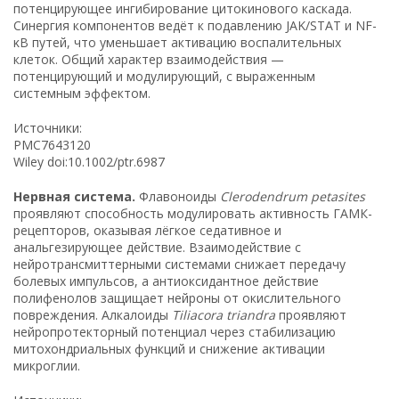
потенцирующее ингибирование цитокинового каскада.
Синергия компонентов ведёт к подавлению JAK/STAT и NF-
κB путей, что уменьшает активацию воспалительных
клеток. Общий характер взаимодействия —
потенцирующий и модулирующий, с выраженным
системным эффектом.
Источники:
PMC7643120
Wiley doi:10.1002/ptr.6987
Нервная система.
Флавоноиды
Clerodendrum petasites
проявляют способность модулировать активность ГАМК-
рецепторов, оказывая лёгкое седативное и
анальгезирующее действие. Взаимодействие с
нейротрансмиттерными системами снижает передачу
болевых импульсов, а антиоксидантное действие
полифенолов защищает нейроны от окислительного
повреждения. Алкалоиды
Tiliacora triandra
проявляют
нейропротекторный потенциал через стабилизацию
митохондриальных функций и снижение активации
микроглии.