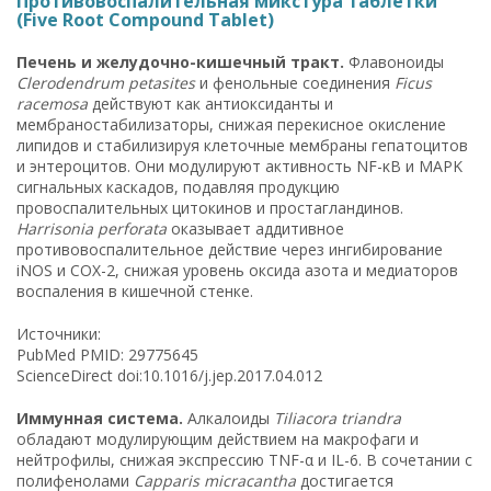
Противовоспалительная микстура таблетки
(Five Root Compound Tablet)
Печень и желудочно-кишечный тракт.
Флавоноиды
Clerodendrum petasites
и фенольные соединения
Ficus
racemosa
действуют как антиоксиданты и
мембраностабилизаторы, снижая перекисное окисление
липидов и стабилизируя клеточные мембраны гепатоцитов
и энтероцитов. Они модулируют активность NF-κB и MAPK
сигнальных каскадов, подавляя продукцию
провоспалительных цитокинов и простагландинов.
Harrisonia perforata
оказывает аддитивное
противовоспалительное действие через ингибирование
iNOS и COX-2, снижая уровень оксида азота и медиаторов
воспаления в кишечной стенке.
Источники:
PubMed PMID: 29775645
ScienceDirect doi:10.1016/j.jep.2017.04.012
Иммунная система.
Алкалоиды
Tiliacora triandra
обладают модулирующим действием на макрофаги и
нейтрофилы, снижая экспрессию TNF-α и IL-6. В сочетании с
полифенолами
Capparis micracantha
достигается