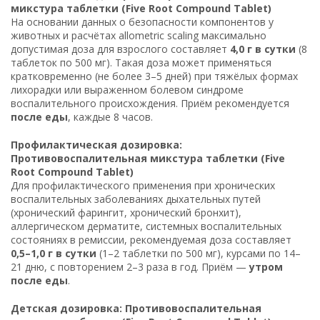
микстура таблетки (Five Root Compound Tablet)
На основании данных о безопасности компонентов у
животных и расчётах allometric scaling максимально
допустимая доза для взрослого составляет
4,0 г в сутки
(8
таблеток по 500 мг). Такая доза может применяться
кратковременно (не более 3–5 дней) при тяжёлых формах
лихорадки или выраженном болевом синдроме
воспалительного происхождения. Приём рекомендуется
после еды
, каждые 8 часов.
Профилактическая дозировка:
Противовоспалительная микстура таблетки (Five
Root Compound Tablet)
Для профилактического применения при хронических
воспалительных заболеваниях дыхательных путей
(хронический фарингит, хронический бронхит),
аллергическом дерматите, системных воспалительных
состояниях в ремиссии, рекомендуемая доза составляет
0,5–1,0 г в сутки
(1–2 таблетки по 500 мг), курсами по 14–
21 дню, с повторением 2–3 раза в год. Приём —
утром
после еды
.
Детская дозировка: Противовоспалительная