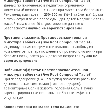
микстура таблетки (Five Root Compound Tablet)
Данных по применению в педиатрии ограничено.
Допустимый возраст — с 12 лет при массе тела более 40 кг.
Рекомендуемая доза —
250–500 мг (½–1 таблетка)
2 раза
в сутки (утро и вечер после еды). Для детей младше 12 лет и
массой тела менее 40 кг достоверные данные о
безопасности
научно не зарегистрированы
.
Противопоказания: Противовоспалительная
микстура таблетки (Five Root Compound Tablet)
Индивидуальная гиперчувствительность к любому из
компонентов препарата. Данные о противопоказаниях при
беременности, лактации и детском возрасте
научно не
зарегистрированы
.
Побочные эффекты: Противовоспалительная
микстура таблетки (Five Root Compound Tablet)
При передозировке (> 4,0 г в сутки) возможно развитие
диспепсических симптомов (тошнота, диарея),
транзиторные боли в животе, головная боль. Научно
зарегистрированные серьёзные побочные эффекты
отсутствуют.
Корректировка по массе тела пациента: