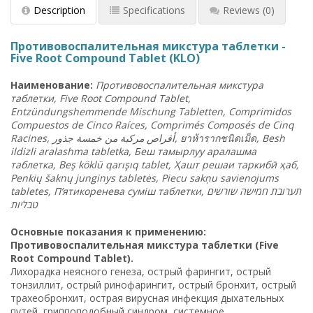
Description
Specifications
Reviews
(0)
Противовоспалительная микстура таблетки -
Five Root Compound Tablet (KLO)
Наименование:
Противовоспалительная микстура
таблетки, Five Root Compound Tablet,
Entzündungshemmende Mischung Tabletten, Comprimidos
Compuestos de Cinco Raíces, Comprimés Composés de Cinq
Racines, أقراص مركبة من خمسة جذور,
ยาห้ารากชนิดเม็ด
, Besh
ildizli aralashma tabletka, Беш тамырлуу аралашма
таблетка, Beş köklü qarışıq tablet, Ҳашт решаи таркибӣ ҳаб,
Penkių šaknų junginys tabletės, Piecu sakņu savienojums
tabletes, П’ятикоренева суміш таблетки, תערובת חמישה שורשים
טבליות
Основные показания к применению:
Противовоспалительная микстура таблетки (Five
Root Compound Tablet).
Лихорадка неясного генеза, острый фарингит, острый
тонзиллит, острый ринофарингит, острый бронхит, острый
трахеобронхит, острая вирусная инфекция дыхательных
путей, гриппоподобный синдром, системное