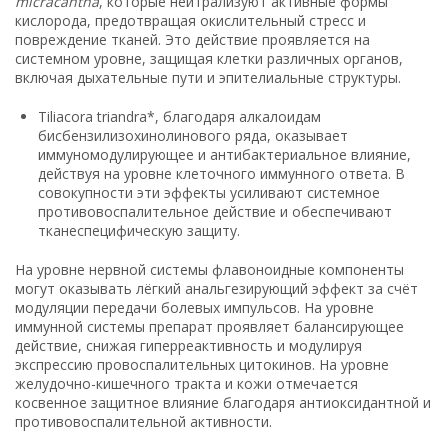
micracantha
, которые нейтрализуют активные формы
кислорода, предотвращая окислительный стресс и
повреждение тканей. Это действие проявляется на
системном уровне, защищая клетки различных органов,
включая дыхательные пути и эпителиальные структуры.
Tiliacora triandra*, благодаря алкалоидам
бисбензилизохинолинового ряда, оказывает
иммуномодулирующее и антибактериальное влияние,
действуя на уровне клеточного иммунного ответа. В
совокупности эти эффекты усиливают системное
противовоспалительное действие и обеспечивают
тканеспецифическую защиту.
На уровне нервной системы флавоноидные компоненты
могут оказывать лёгкий анальгезирующий эффект за счёт
модуляции передачи болевых импульсов. На уровне
иммунной системы препарат проявляет балансирующее
действие, снижая гиперреактивность и модулируя
экспрессию провоспалительных цитокинов. На уровне
желудочно-кишечного тракта и кожи отмечается
косвенное защитное влияние благодаря антиоксидантной и
противовоспалительной активности.