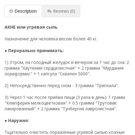
Description
Reviews
(0)
АКНЕ или угревая сыпь
Назначение для человека весом более 40 кг.
●
Перорально принимать:
1) Утром, на голодный желудок и вечером за 1 час до сна: 2
грамма "Хаутюния сердцелистная" + 2 грамма "Мурдания
лориформис" + 1 капсула "Сквален 5000".
2) Непосредственно перед сном - 3 грамма "Трипхала".
3) Через 1 час после приёма пищи (3 раза в день): 1 грамм
"Кемпферия мелкоцветковая" + 0.5 грамма "Трутовик
лакированный" + 2 грамма "Тунбергия лавролистная".
●
Наружно:
Тщательно очистить поражённые угревой сыпью кожные