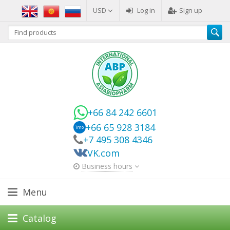
USD
Log in
Sign up
+66 84 242 6601
+66 65 928 3184
imo
+7 495 308 4346
VK.com
Business hours
Menu
Catalog