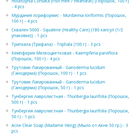
Houttuynia Cordata (Fish mint / Heartleaf) (Порошок, 100 г)
- 4 pcs
Мурдания лориформис - Мurdannia loriformis (Порошок,
100 г) - 4 pcs
Сквален 5000 - Squalene (Healthy Care) (180 капсул (1/2
упаковки)) - 1 pcs
Трипхала (Трифала) - Triphala (100 г) - 3 pcs
Кемпферия Мелкоцветковая - Kaempferia parviflora
(Порошок, 100 г) - 4 pcs
Трутовик Лакированный - Ganoderma lucidum
(Ганодерма) (Порошок, 100 г) - 1 pcs
Трутовик Лакированный - Ganoderma lucidum
(Ганодерма) (Порошок, 50 г) - 1 pcs
Тунбергия лавролистная - Thunbergia laurifolia (Порошок,
500 г) - 1 pcs
Тунбергия лавролистная - Thunbergia laurifolia (Порошок,
50 г) - 1 pcs
Acne Clear Soap (Madame Heng) (Мыло от Акне 50 гр.) - 3
pcs