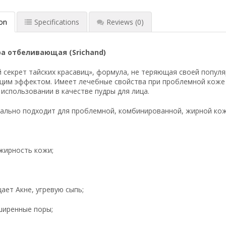
ion
Specifications
Reviews
(0)
а отбеливающая (Srichand)
 секрет тайских красавиц», формула, не теряющая своей популяр
им эффектом. Имеет лечебные свойства при проблемной коже п
 использовании в качестве пудры для лица.
ально подходит для проблемной, комбинированной, жирной кожи
 жирность кожи;
ает Акне, угревую сыпь;
ширенные поры;