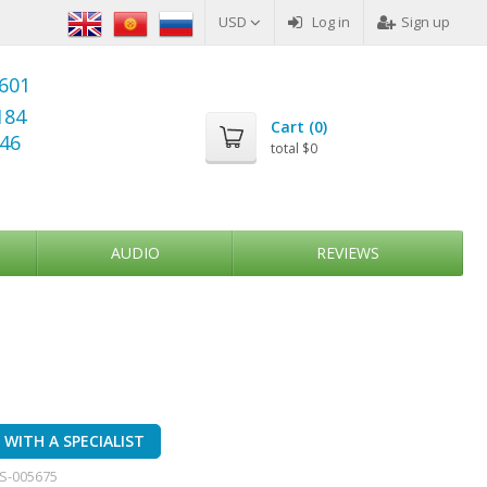
USD
Log in
Sign up
6601
184
Cart (
0
)
346
total
$0
AUDIO
REVIEWS
WITH A SPECIALIST
S-005675