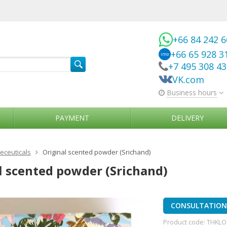
+66 84 242 
+66 65 928 3
imo
+7 495 308 4
VK.com
Business hours
PAYMENT
DELIVERY
ceuticals
Original scented powder (Srichand)
l scented powder (Srichand)
CONSULTATION 
Product code:
THKLO