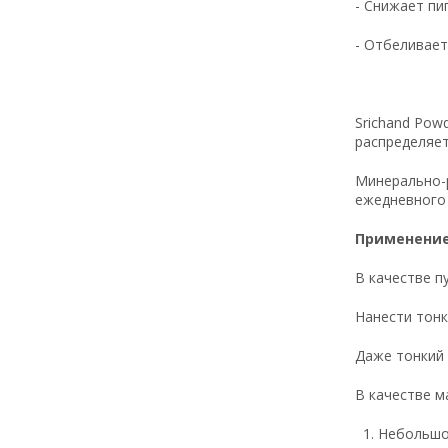
- Снижает пи
- Отбеливает
Srichand Pow
распределяет
Минерально-р
ежедневного
Применение
В качестве п
Нанести тонк
Даже тонкий 
В качестве м
Небольшое