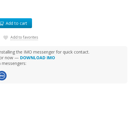
Add to cart
Add to favorites
talling the IMO messenger for quick contact.
d for now —
DOWNLOAD IMO
ia messengers: