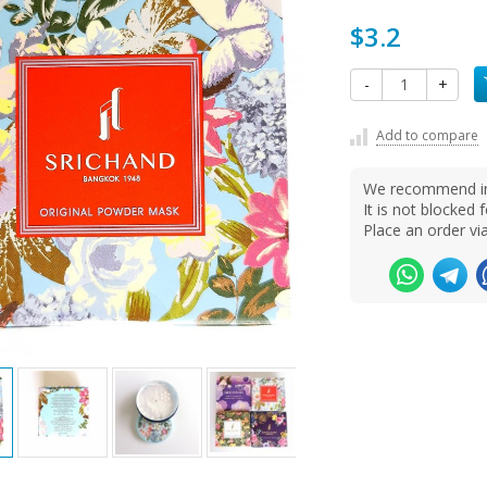
$3.2
-
+
Add to compare
We recommend ins
It is not blocke
Place an order v