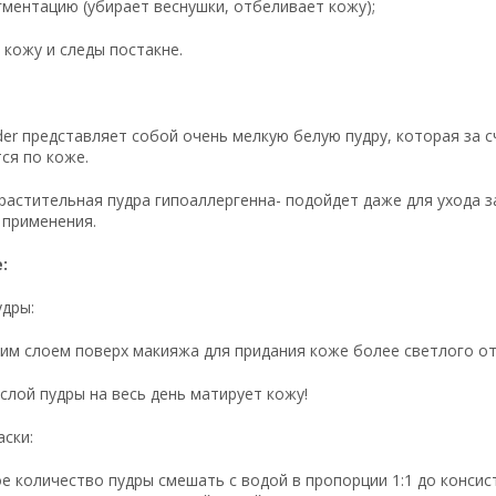
гментацию (убирает веснушки, отбеливает кожу);
 кожу и следы постакне.
der представляет собой очень мелкую белую пудру, которая за с
ся по коже.
астительная пудра гипоаллергенна- подойдет даже для ухода за
 применения.
:
удры:
им слоем поверх макияжа для придания коже более светлого от
слой пудры на весь день матирует кожу!
аски:
 количество пудры смешать с водой в пропорции 1:1 до консист