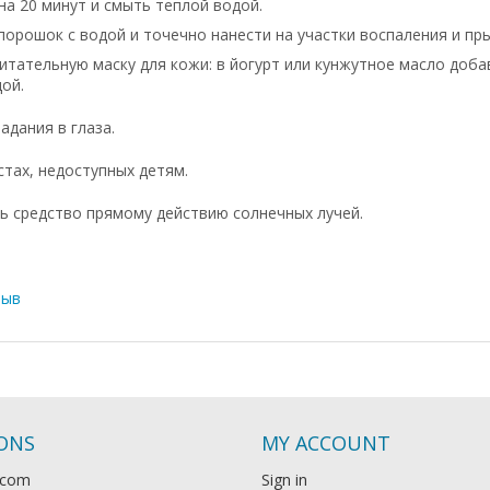
на 20 минут и смыть теплой водой.
порошок с водой и точечно нанести на участки воспаления и пр
итательную маску для кожи: в йогурт или кунжутное масло доба
ой.
адания в глаза.
стах, недоступных детям.
ь средство прямому действию солнечных лучей.
зыв
IONS
MY ACCOUNT
.com
Sign in