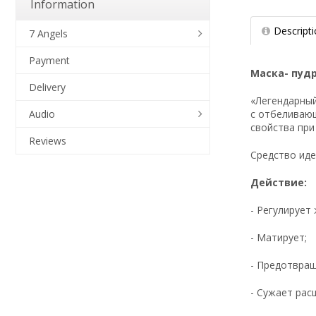
Information
Descript
7 Angels
Payment
Маска- пудр
Delivery
«Легендарный
с отбеливающ
Audio
свойства при
Reviews
Средство иде
Действие:
- Регулирует
- Матирует;
- Предотвращ
- Сужает рас