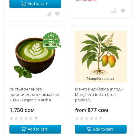
Add to cart
Листья зелёного
Манго индийское (плод) -
органического чая матча
Mangifera indica (fruit
100% - Organic Matcha
powder)
100% Green Tea Leaves
1,750 сом
877 сом
from
(Balance)
0
0
Add to cart
Add to cart