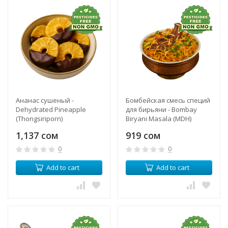
Ананас сушеный -
Бомбейская смесь специй
Dehydrated Pineapple
для бирьяни - Bombay
(Thongsiriporn)
Biryani Masala (MDH)
1,137 сом
919 сом
0
0
Add to cart
Add to cart