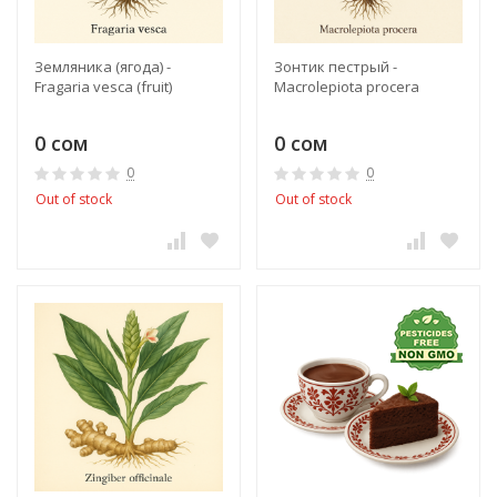
Земляника (ягода) -
Зонтик пестрый -
Fragaria vesca (fruit)
Macrolepiota procera
0 сом
0 сом
0
0
Out of stock
Out of stock