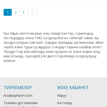
1
2
3
→
Бул бөлүм синтетикалык жер семирткичтер, гормондор,
пестициддер жана ГМО колдонулбаган табигый тамак-аш
продуктуларын камтыйт. Бардык буюмдар органикалык айыл
чарба жана туруктуу өндүрүш стандарттарына ылайык келет.
Продукттар максималдуу азыктуулукка ээ жана алдын алуу
максатында, ошондой эле диетотерапияда колдонулушу
мүмкүн.
ТИРКЕМЕЛЕР
ЖЕКЕ КАБИНЕТ
Asiabiopharm.com
Кирүү
Техника достижения
Катталуу