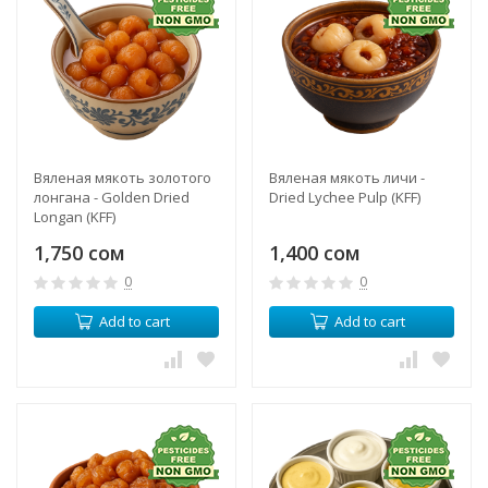
Вяленая мякоть золотого
Вяленая мякоть личи -
лонгана - Golden Dried
Dried Lychee Pulp (KFF)
Longan (KFF)
1,750 сом
1,400 сом
0
0
Add to cart
Add to cart