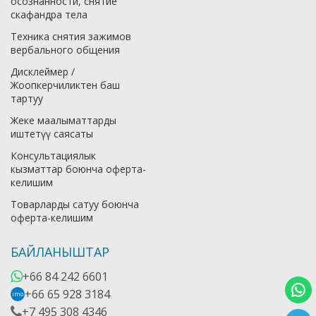
осознанности, снятие
скафандра тела
Техника снятия зажимов
вербального общения
Дисклеймер /
Жоопкерчиликтен баш
тартуу
Жеке маалыматтарды
иштетүү саясаты
Консультациялык
кызматтар боюнча оферта-
келишим
Товарларды сатуу боюнча
оферта-келишим
БАЙЛАНЫШТАР
+66 84 242 6601
+66 65 928 3184
imo
+7 495 308 4346