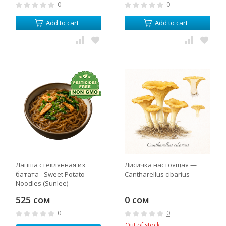
0
0
Add to cart
Add to cart
Лапша стеклянная из
Лисичка настоящая —
батата - Sweet Potato
Cantharellus cibarius
Noodles (Sunlee)
525 сом
0 сом
0
0
Out of stock