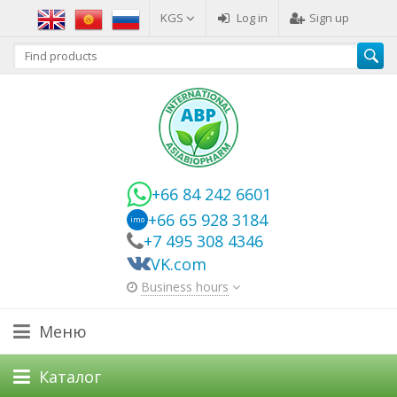
KGS
Log in
Sign up
+66 84 242 6601
+66 65 928 3184
imo
+7 495 308 4346
VK.com
Business hours
Меню
Каталог