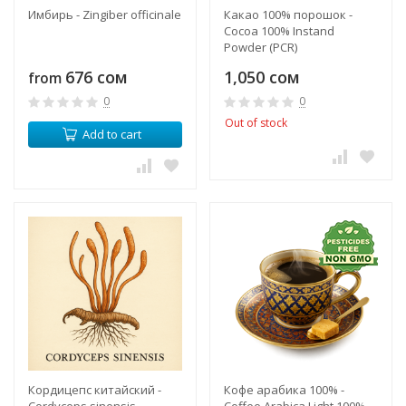
Имбирь - Zingiber officinale
Какао 100% порошок -
Cocoa 100% Instand
Powder (PCR)
676 сом
1,050 сом
from
0
0
Out of stock
Add to cart
Кордицепс китайский -
Кофе арабика 100% -
Cordyceps sinensis
Coffee Arabica Light 100%