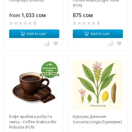
(PCR)
1,033 сом
875 сом
from
0
0
Add to cart
Add to cart
Кофе арабика робуста
Куркума Длинная -
смесь - Coffee Arabica Mix
Curcuma Longa (Турмерик)
Robusta (PCR)