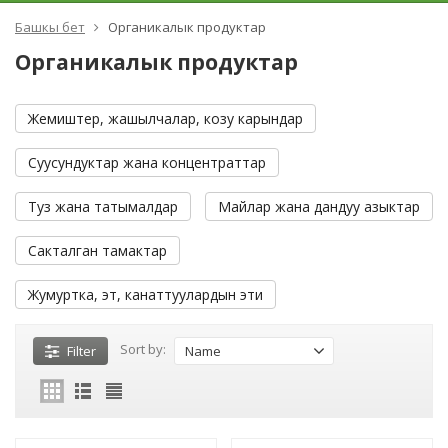
Башкы бет
Органикалык продуктар
Органикалык продуктар
Жемиштер, жашылчалар, козу карындар
Суусундуктар жана концентраттар
Туз жана татымалдар
Майлар жана дандуу азыктар
Сакталган тамактар
Жумуртка, эт, канаттуулардын эти
Sort by:
Filter
Name