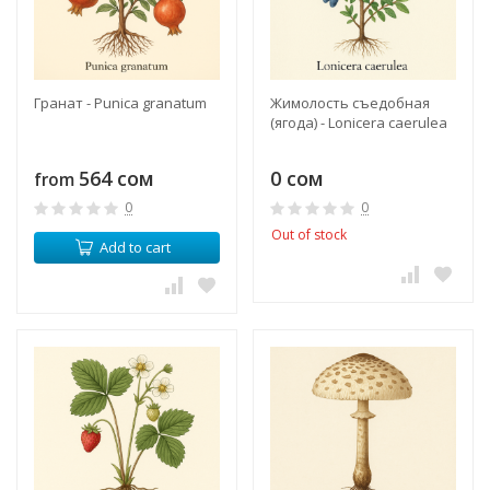
Гранат - Punica granatum
Жимолость съедобная
(ягода) - Lonicera caerulea
564 сом
0 сом
from
0
0
Out of stock
Add to cart