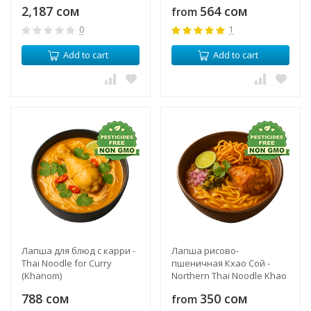
2,187 сом
564 сом
from
0
1
Add to cart
Add to cart
Лапша для блюд с карри -
Лапша рисово-
Thai Noodle for Curry
пшеничная Кхао Сой -
(Khanom)
Northern Thai Noodle Khao
Soy (Amporn)
788 сом
350 сом
from