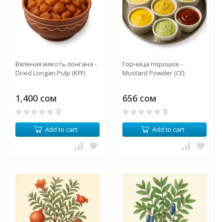
Вяленая мякоть лонгана -
Горчица порошок -
Dried Longan Pulp (KFF)
Mustard Powder (CF)
1,400 сом
656 сом
0
0
Add to cart
Add to cart