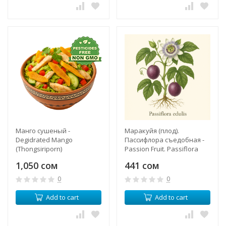
Манго сушеный -
Маракуйя (плод).
Degidrated Mango
Пассифлора съедобная -
(Thongsiriporn)
Passion Fruit. Passiflora
edulis
1,050 сом
441 сом
0
0
Add to cart
Add to cart