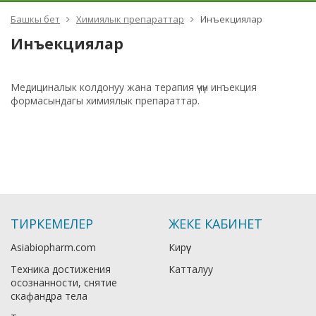
Башкы бет
Химиялык препараттар
Инъекциялар
Инъекциялар
Медициналык колдонуу жана терапия үчүн инъекция
формасындагы химиялык препараттар.
ТИРКЕМЕЛЕР
ЖЕКЕ КАБИНЕТ
Asiabiopharm.com
Кирүү
Техника достижения
Катталуу
осознанности, снятие
скафандра тела