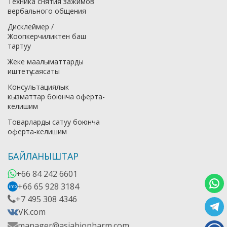
Техника снятия зажимов
вербального общения
Дисклеймер /
Жоопкерчиликтен баш
тартуу
Жеке маалыматтарды
иштетүү саясаты
Консультациялык
кызматтар боюнча оферта-
келишим
Товарларды сатуу боюнча
оферта-келишим
БАЙЛАНЫШТАР
+66 84 242 6601
+66 65 928 3184
imo
+7 495 308 4346
VK.com
manager@asiabiopharm.com