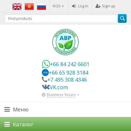
KGS
Log in
Sign up
+66 84 242 6601
+66 65 928 3184
imo
+7 495 308 4346
VK.com
Business hours
Меню
Каталог