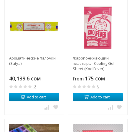
Ароматические палочки
Жаропонижающий
(Satya)
пластырь - Cooling Gel
Sheet (KoolFever)
40,139.6 сом
175 сом
from
0
0
Add to cart
Add to cart