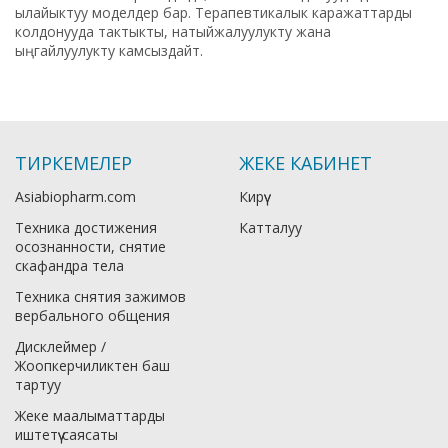
ылайыктуу моделдер бар. Терапевтикалык каражаттарды
колдонууда тактыкты, натыйжалуулукту жана
ыңгайлуулукту камсыздайт.
ТИРКЕМЕЛЕР
ЖЕКЕ КАБИНЕТ
Asiabiopharm.com
Кирүү
Техника достижения
Катталуу
осознанности, снятие
скафандра тела
Техника снятия зажимов
вербального общения
Дисклеймер /
Жоопкерчиликтен баш
тартуу
Жеке маалыматтарды
иштетүү саясаты