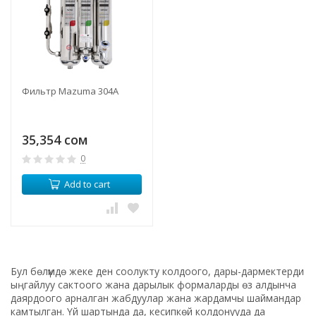
Фильтр Mazuma 304A
35,354 сом
0
Add to cart
Бул бөлүмдө жеке ден соолукту колдоого, дары-дармектерди
ыңгайлуу сактоого жана дарылык формаларды өз алдынча
даярдоого арналган жабдуулар жана жардамчы шаймандар
камтылган. Үй шартында да, кесипкөй колдонууда да