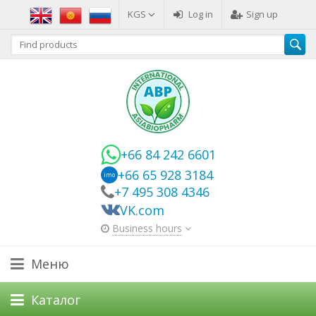
KGS
Log in
Sign up
+66 84 242 6601
+66 65 928 3184
imo
+7 495 308 4346
VK.com
Business hours
Меню
Каталог