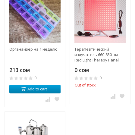
Органайзер на 1 неделю
Терапевтический
излучатель 660-850 нм -
Red Light Therapy Panel
660-680 nm
213 сом
0 сом
0
0
Out of stock
Add to cart