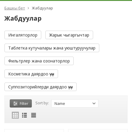
Башкы бет
Жабдуулар
Жабдуулар
Ингаляторлор
Жарык чыгаргычтар
Таблетка кутучалары жана уюштуруучулар
Фильтрлер жана озонаторлор
Косметика даярдоо үчүн
Суппозиторийлерди даярдоо үчүн
Sort by:
Filter
Name