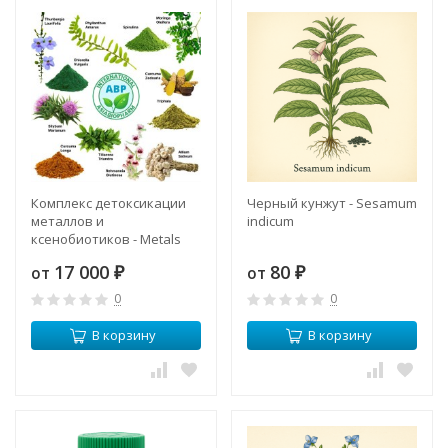
Комплекс детоксикации
Черный кунжут - Sesamum
металлов и
indicum
ксенобиотиков - Metals
and Xenobiotics
17 000
80
от
от
Detoxification Complex
₽
₽
(ABP)
0
0
В корзину
В корзину