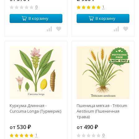
0
1
В корзину
В корзину
Куркума Длинная -
Пшеница мягкая - Triticum
Curcuma Longa (Турмерик)
Aestivum (Пшеничная
трава)
530
490
от
от
₽
₽
1
0