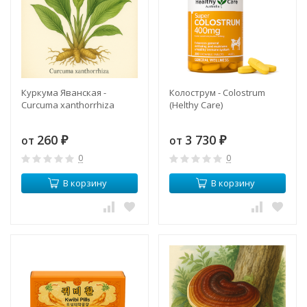
Куркума Яванская -
Колострум - Colostrum
Curcuma xanthorrhiza
(Helthy Care)
260
3 730
от
от
₽
₽
0
0
В корзину
В корзину