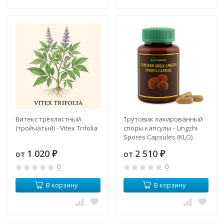
Витекс трёхлистный
Трутовик лакированный
(тройчатый) - Vitex Trifolia
споры капсулы - Lingzhi
Spores Capsules (KLO)
(Ганодерма)
1 020
2 510
от
от
₽
₽
0
0
В корзину
В корзину