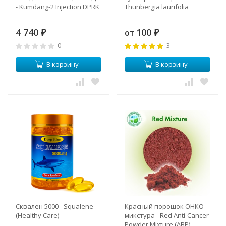
- Kumdang-2 Injection DPRK
Thunbergia laurifolia
4 740
100
от
₽
₽
0
3
В корзину
В корзину
Сквален 5000 - Squalene
Красный порошок ОНКО
(Healthy Care)
микстура - Red Anti-Cancer
Powder Mixture (ABP)