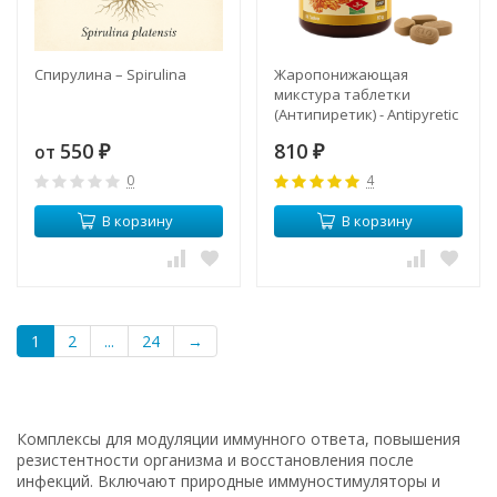
Спирулина – Spirulina
Жаропонижающая
микстура таблетки
(Антипиретик) - Antipyretic
Compound Tablet (KLO)
550
810
от
₽
₽
0
4
В корзину
В корзину
1
2
...
24
→
Комплексы для модуляции иммунного ответа, повышения
резистентности организма и восстановления после
инфекций. Включают природные иммуностимуляторы и