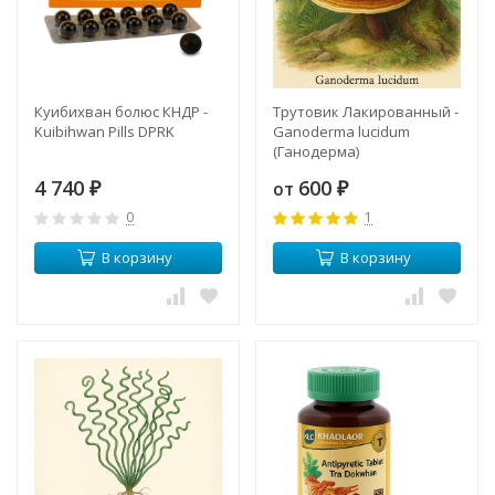
Куибихван болюс КНДР -
Трутовик Лакированный -
Kuibihwan Pills DPRK
Ganoderma lucidum
(Ганодерма)
4 740
600
от
₽
₽
0
1
В корзину
В корзину