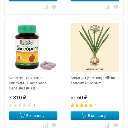
Каротин-Ликопин
Аллицин (Чеснок) - Allium
капсулы - Gaccopene
sativum (Allicinum)
Capsules (KLO)
3 810
60
от
₽
₽
0
1
В корзину
В корзину