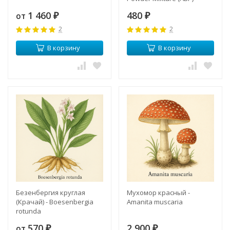
1 460
480
от
₽
₽
2
2
В корзину
В корзину
Безенбергия круглая
Мухомор красный -
(Крачай) - Boesenbergia
Amanita muscaria
rotunda
570
2 900
от
₽
₽