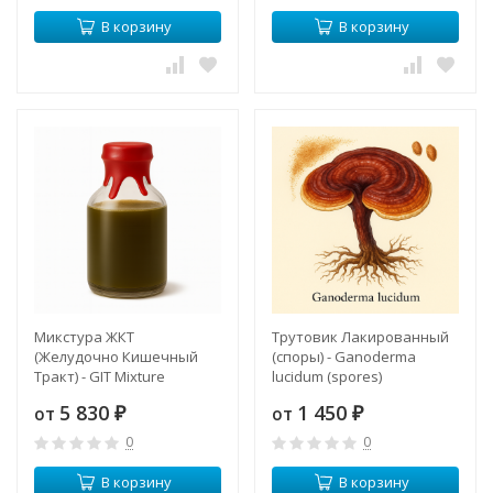
В корзину
В корзину
Микстура ЖКТ
Трутовик Лакированный
(Желудочно Кишечный
(споры) - Ganoderma
Тракт) - GIT Mixture
lucidum (spores)
(Gastrointestinal Tract) ABP
(Ганодерма)
5 830
1 450
от
от
₽
₽
0
0
В корзину
В корзину