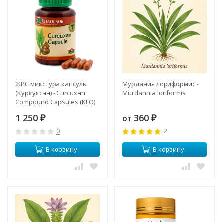
ЖРС микстура капсулы
Мурдания лориформис -
(Куркуксан) - Curcuxan
Мurdannia loriformis
Compound Capsules (KLO)
1 250
360
от
₽
₽
0
2
В корзину
В корзину