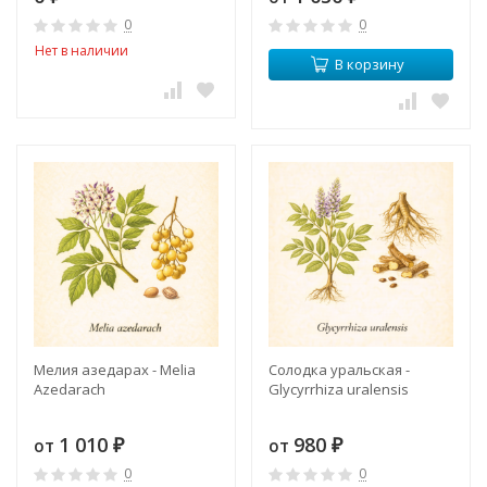
0
0
Нет в наличии
В корзину
Мелия азедарах - Melia
Солодка уральская -
Azedarach
Glycyrrhiza uralensis
1 010
980
от
от
₽
₽
0
0