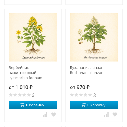
Вербейник
Буханания ланзан -
пажитниковый -
Buchanania lanzan
Lysimachia foenum
1 010
970
от
от
₽
₽
0
0
В корзину
В корзину