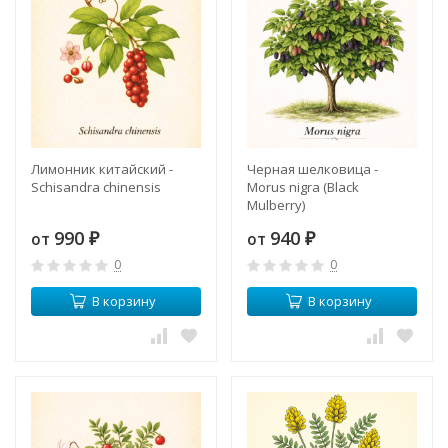
Лимонник китайский -
Черная шелковица -
Schisandra chinensis
Morus nigra (Black
Mulberry)
990
940
от
от
₽
₽
0
0
В корзину
В корзину