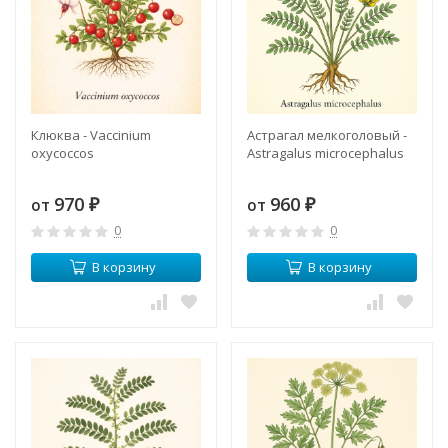
Клюква - Vaccinium
Астрагал мелкоголовый -
oxycoccos
Astragalus microcephalus
970
960
от
от
₽
₽
0
0
В корзину
В корзину