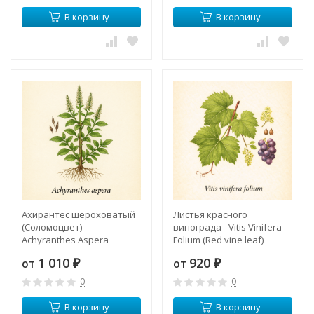
В корзину
В корзину
Ахирантес шероховатый
Листья красного
(Соломоцвет) -
винограда - Vitis Vinifera
Achyranthes Aspera
Folium (Red vine leaf)
1 010
920
от
от
₽
₽
0
0
В корзину
В корзину