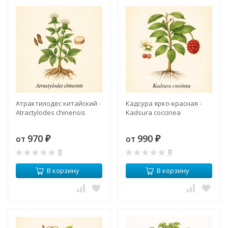
Атрактилодес китайский -
Кадсура ярко-красная -
Atractylodes chinensis
Kadsura coccinea
970
990
от
от
₽
₽
0
0
В корзину
В корзину