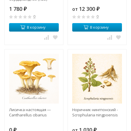
1 780
12 300
от
₽
₽
0
0
В корзину
В корзину
Лисичка настоящая —
Норичник нингпонский -
Cantharellus cibarius
Scrophularia ningpoensis
0
1 030
от
₽
₽