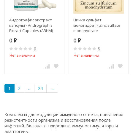
Андрографис экстракт
Цинка сульфат
капсулы - Andrographis
моногидрат - Zinc sulfate
Extract Capsules (ABHAI)
monohydrate
0
0
₽
₽
0
0
Нет в наличии
Нет в наличии
1
2
...
24
→
Комплексы для модуляции иммунного ответа, повышения
резистентности организма и восстановления после
инфекций. Включают природные иммуностимуляторы и
адаптогены.