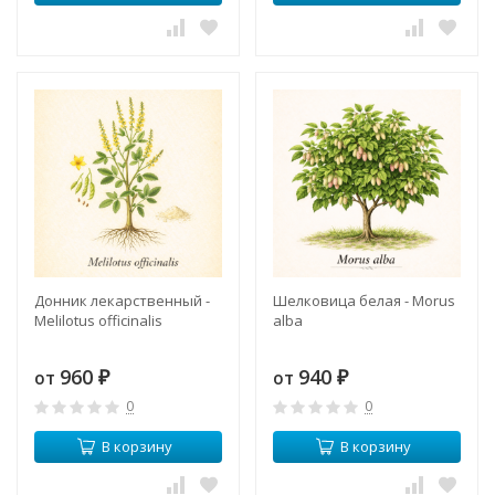
Донник лекарственный -
Шелковица белая - Morus
Melilotus officinalis
alba
960
940
от
от
₽
₽
0
0
В корзину
В корзину