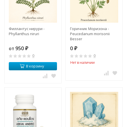
Филлантус нирури -
Горичник Моризона -
Phyllanthus niruri
Peucedanum morisonii
Besser
950
0
от
₽
₽
0
0
Нет в наличии
В корзину