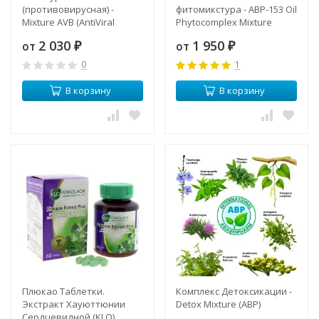
(противовирусная) -
фитомикстура - ABP-153 Oil
Mixture AVB (AntiViral
Phytocomplex Mixture
Broad-spectrum) ABP
2 030
1 950
от
от
₽
₽
0
1
В корзину
В корзину
Плюкао Таблетки.
Комплекс Детоксикации -
Экстракт Хауюттюнии
Detox Mixture (ABP)
Сердцевидной (KLO)