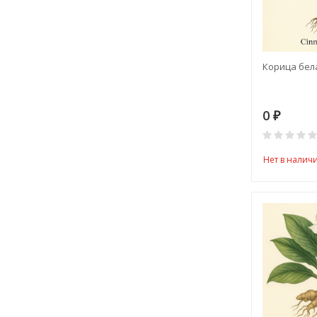
Корица бела
0
₽
Нет в налич