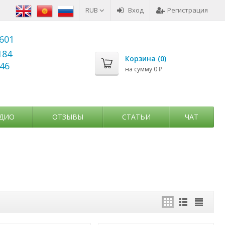
RUB
Вход
Регистрация
6601
184
Корзина (
0
)
346
на сумму
0
₽
ДИО
ОТЗЫВЫ
СТАТЬИ
ЧАТ