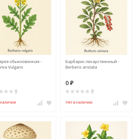
арея обыкновенная -
Барбарис лекарственный -
rea Vulgaris
Berberis aristata
0
₽
0
0
 наличии
Нет в наличии