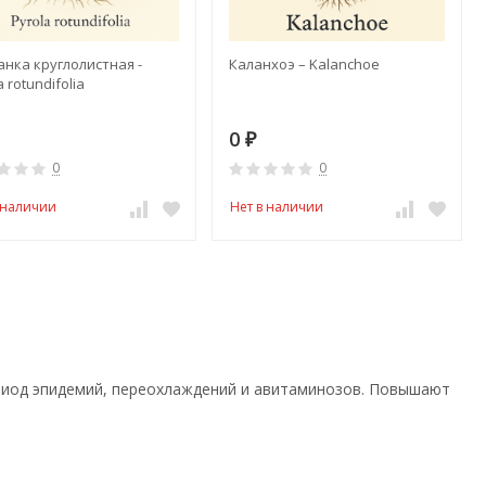
нка круглолистная -
Каланхоэ – Kalanchoe
a rotundifolia
0
₽
0
0
 наличии
Нет в наличии
риод эпидемий, переохлаждений и авитаминозов. Повышают