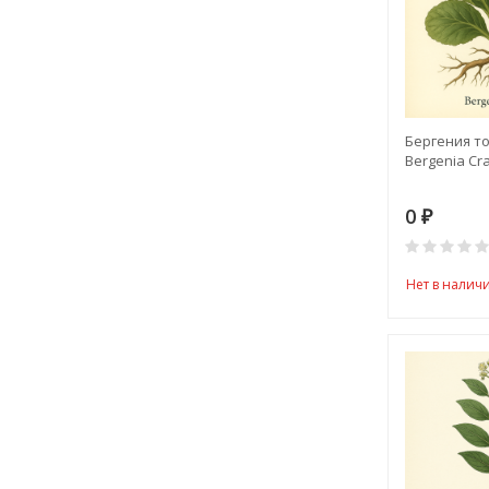
Бергения то
Bergenia Cras
0
₽
Нет в налич