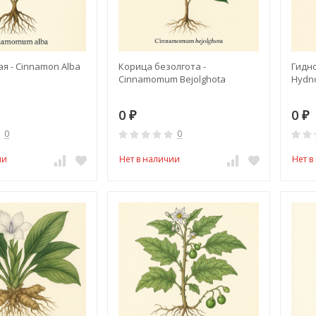
я - Сinnamon Alba
Корица безолгота -
Гидн
Cinnamomum Bejolghota
Hydno
0
0
₽
₽
0
0
ии
Нет в наличии
Нет в