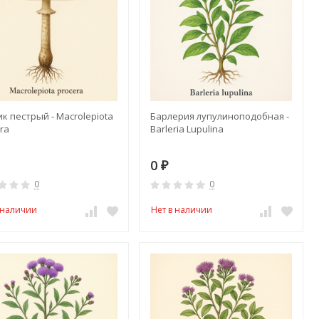
к пестрый - Macrolepiota
Барлерия лупулиноподобная -
ra
Barleria Lupulina
0
₽
0
0
 наличии
Нет в наличии