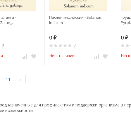
аланга -
Паслён индийский - Solanum
Груша
 Galanga
Indicum
Pyrol
0
0
₽
₽
0
0
ии
Нет в наличии
Нет в
11
→
редназначенные для профилактики и поддержки организма в пе
ые возможности.