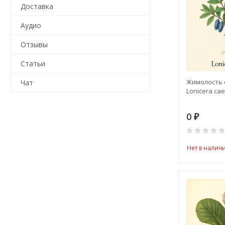
Доставка
Аудио
Отзывы
Статьи
Жимолость с
Чат
Lonicera cae
0
₽
Нет в налич