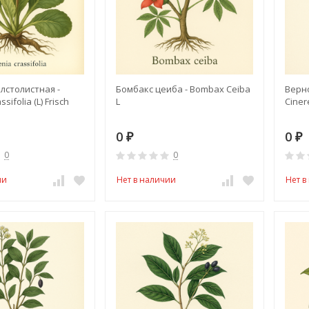
лстолистная -
Бомбакс цеиба - Bombax Ceiba
Верно
sifolia (L) Frisch
L
Ciner
0
0
₽
₽
0
0
ии
Нет в наличии
Нет в