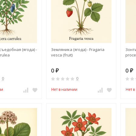
ъедобная (ягода) -
Земляника (ягода) - Fragaria
Зонти
rulea
vesca (fruit)
proce
0
0
₽
₽
0
0
ии
Нет в наличии
Нет в