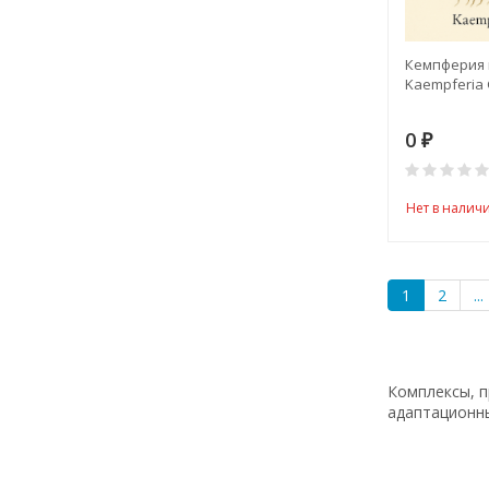
Кемпферия г
Kaempferia
0
₽
Нет в налич
1
2
...
Комплексы, п
адаптационн