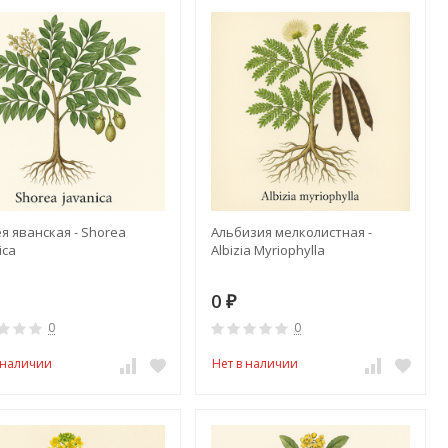
я яванская - Shorea
Альбизия мелколистная -
ica
Albizia Myriophylla
0
₽
0
0
 наличии
Нет в наличии