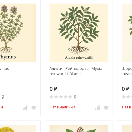
hymus
Аликсия Рейнвардта - Alyxia
Шоре
reinwardtii Blume
javan
0
0
₽
₽
0
0
ии
Нет в наличии
Нет в