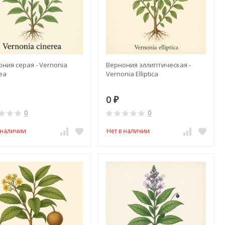
ния серая - Vernonia
Вернония эллиптическая -
ea
Vernonia Elliptica
0
₽
0
0
 наличии
Нет в наличии