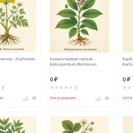
смола) - Asafoetida
Балиоспермум горный -
Барб
Baliospermum Montanum
Barba
0
0
₽
₽
0
0
ии
Нет в наличии
Нет в