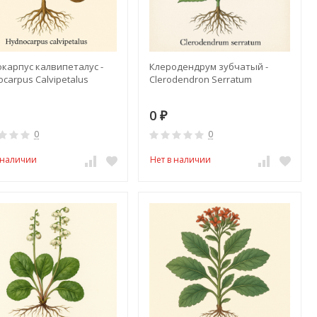
окарпус калвипеталус -
Клеродендрум зубчатый -
carpus Calvipetalus
Clerodendron Serratum
0
₽
0
0
 наличии
Нет в наличии