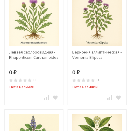
Левзея сафлоровидная -
Вернония эллиптическая -
Rhaponticum Carthamoides
Vernonia Elliptica
0
0
₽
₽
0
0
Нет в наличии
Нет в наличии