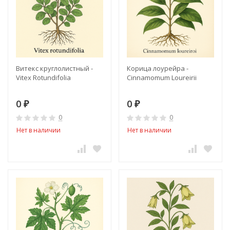
Витекс круглолистный -
Корица лоурейра -
Vitex Rotundifolia
Cinnamomum Loureirii
0
0
₽
₽
0
0
Нет в наличии
Нет в наличии