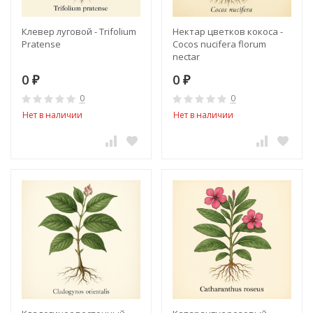
Клевер луговой - Trifolium
Нектар цветков кокоса -
Pratense
Cocos nucifera florum
nectar
0
0
₽
₽
0
0
Нет в наличии
Нет в наличии