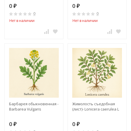
0
0
₽
₽
0
0
Нет в наличии
Нет в наличии
Барбарея обыкновенная -
Жимолость съедобная
Barbarea Vulgaris
(лист)- Lonicera caerulea L
0
0
₽
₽