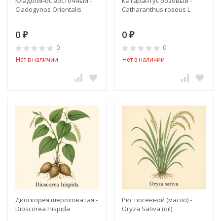
Кладогинос восточный -
Катарантус розовый -
Cladogynos Orientalis
Catharanthus roseus L
0
0
₽
₽
0
0
Нет в наличии
Нет в наличии
Диоскорея шероховатая -
Рис посевной (масло) -
Dioscorea Hispida
Oryza Sativa (oil)