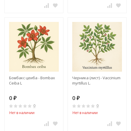
Бомбакс цеиба - Bombax
Черника (лист) - Vaccinium
Ceiba L
myrtillus L.
0
0
₽
₽
0
0
Нет в наличии
Нет в наличии