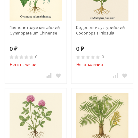
Гимнопеталум китайский -
Кодонопсис уссурийский -
Gymnopetalum Chinense
Codonopsis Pilosula
0
0
₽
₽
0
0
Нет в наличии
Нет в наличии