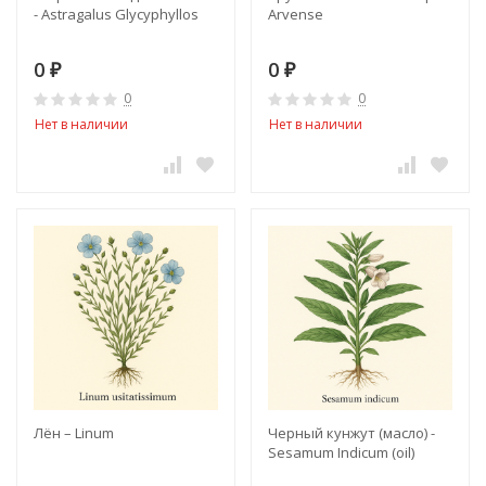
- Astragalus Glycyphyllos
Arvense
0
0
₽
₽
0
0
Нет в наличии
Нет в наличии
Лён – Linum
Черный кунжут (масло) -
Sesamum Indicum (oil)