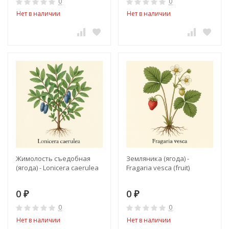
0
0
Нет в наличии
Нет в наличии
Жимолость съедобная
Земляника (ягода) -
(ягода) - Lonicera caerulea
Fragaria vesca (fruit)
0
0
₽
₽
0
0
Нет в наличии
Нет в наличии