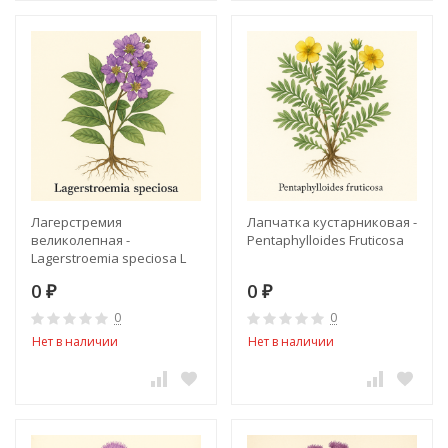
Лагерстремия
Лапчатка кустарниковая -
великолепная -
Pentaphylloides Fruticosa
Lagerstroemia speciosa L
0
0
₽
₽
0
0
Нет в наличии
Нет в наличии