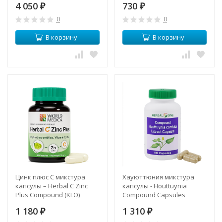
4 050
730
₽
₽
0
0
В корзину
В корзину
Цинк плюс С микстура
Хауюттюния микстура
капсулы – Herbal C Zinc
капсулы - Houttuynia
Plus Compound (KLO)
Compound Capsules
(Herbal One)
1 180
1 310
₽
₽