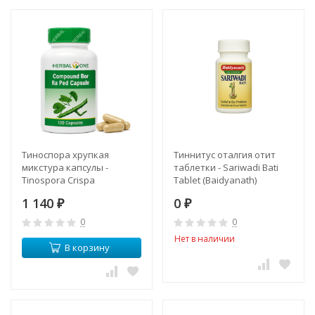
Тиноспора хрупкая
Тиннитус оталгия отит
микстура капсулы -
таблетки - Sariwadi Bati
Tinospora Crispa
Tablet (Baidyanath)
Compound Capsules. Bor
1 140
0
Ra Ped (Herbal One)
₽
₽
0
0
Нет в наличии
В корзину