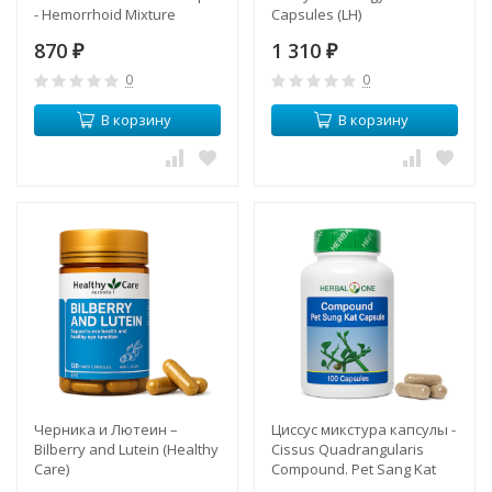
- Hemorrhoid Mixture
Capsules (LH)
Tablets. Petch Sang Kart
870
1 310
(KLO)
₽
₽
0
0
В корзину
В корзину
Черника и Лютеин –
Циссус микстура капсулы -
Bilberry and Lutein (Healthy
Cissus Quadrangularis
Care)
Compound. Pet Sang Kat
(Herbal One)