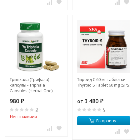
Трипхала (Трифала)
Тироид С 60 мг таблетки -
капсулы - Triphala
Thyroid S Tablet 60 mg (SPS)
Capsules (Herbal One)
980
3 480
от
₽
₽
0
0
Нет в наличии
В корзину