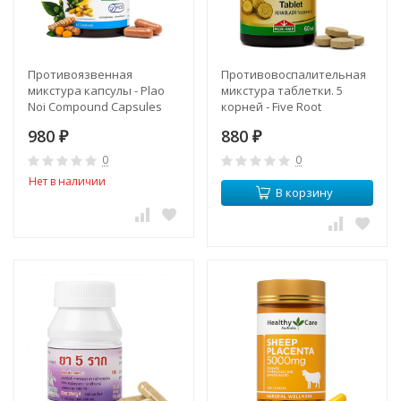
Противоязвенная
Противовоспалительная
микстура капсулы - Plao
микстура таблетки. 5
Noi Compound Capsules
корней - Five Root
(KLO)
Compound Tablet (KLO)
980
880
₽
₽
0
0
Нет в наличии
В корзину