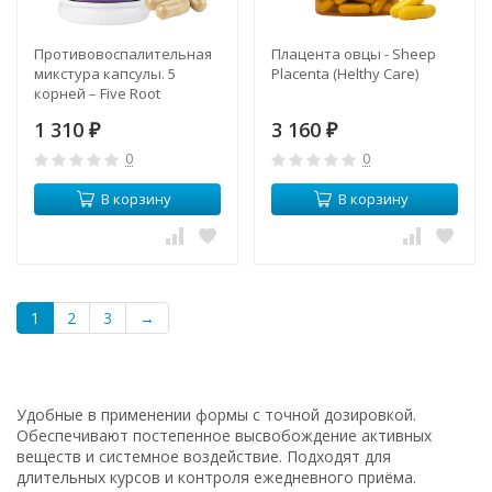
Противовоспалительная
Плацента овцы - Sheep
микстура капсулы. 5
Placenta (Helthy Care)
корней – Five Root
Compound Capsules (LH)
1 310
3 160
₽
₽
0
0
В корзину
В корзину
1
2
3
→
Удобные в применении формы с точной дозировкой.
Обеспечивают постепенное высвобождение активных
веществ и системное воздействие. Подходят для
длительных курсов и контроля ежедневного приёма.