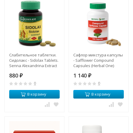
Слабительное таблетки.
Сафлор микстура капсулы
Сидолакс - Sidolax Tablets.
- Safflower Compound
Senna Alexandrina Extract
Capsules (Herbal One)
(KLO)
880
1 140
₽
₽
0
0
В корзину
В корзину