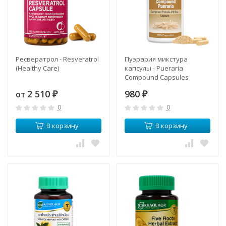
Ресвератрол - Resveratrol
Пуэрария микстура
(Healthy Care)
капсулы - Pueraria
Compound Capsules
(Herbal One)
2 510
980
от
₽
₽
0
0
В корзину
В корзину