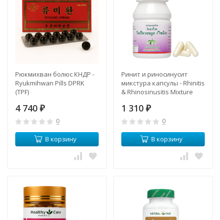
Рюкмихван болюс КНДР -
Ринит и риносинусит
Ryukmihwan Pills DPRK
микстура капсулы - Rhinitis
(TPF)
& Rhinosinusitis Mixture
Capsules (LH)
4 740
1 310
₽
₽
0
0
В корзину
В корзину