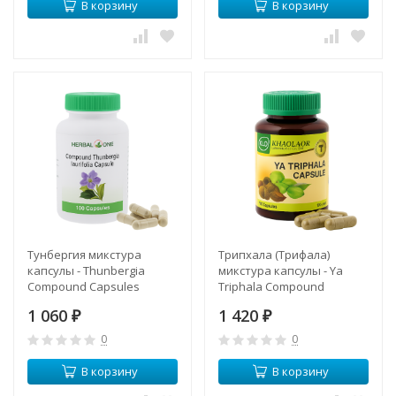
В корзину
В корзину
Тунбергия микстура
Трипхала (Трифала)
капсулы - Thunbergia
микстура капсулы - Ya
Compound Capsules
Triphala Compound
(Herbal One)
Capsules (KLO)
1 060
1 420
₽
₽
0
0
В корзину
В корзину