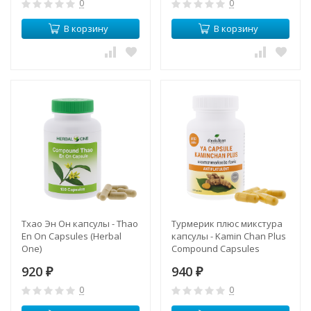
0
0
В корзину
В корзину
Тхао Эн Он капсулы - Thao
Турмерик плюс микстура
En On Capsules (Herbal
капсулы - Kamin Chan Plus
One)
Compound Capsules
(Herbal One)
920
940
₽
₽
0
0