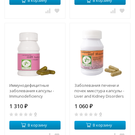
В корзину
В корзину
Иммунодефицитные
Заболевания печени и
заболевания капсулы -
почек микстура капсулы -
Immunodeficiency
Liver and Kidney Disorders
Disorders Capsules (LH)
Capsules (LH)
1 310
1 060
₽
₽
0
0
В корзину
В корзину