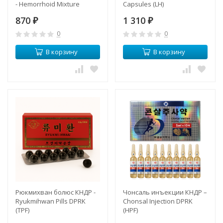
- Hemorrhoid Mixture
Capsules (LH)
Tablets. Petch Sang Kart
870
1 310
(KLO)
₽
₽
0
0
В корзину
В корзину
Рюкмихван болюс КНДР -
Чонсаль инъекции КНДР –
Ryukmihwan Pills DPRK
Chonsal Injection DPRK
(TPF)
(HPF)