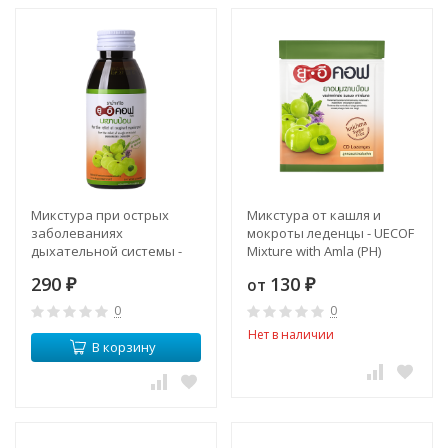
Микстура при острых
Микстура от кашля и
заболеваниях
мокроты леденцы - UECOF
дыхательной системы -
Mixture with Amla (PH)
UECOF Mixture (PH)
290
130
от
₽
₽
0
0
Нет в наличии
В корзину