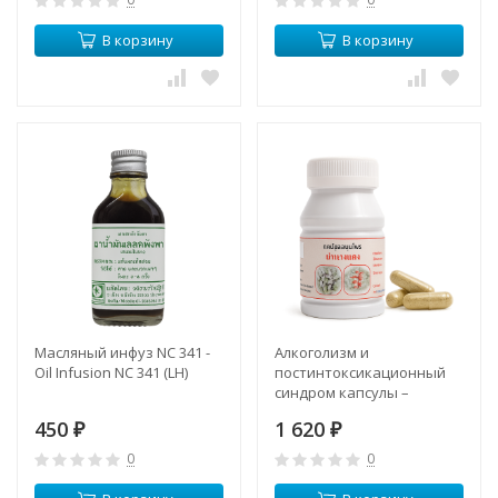
В корзину
В корзину
Масляный инфуз NC 341 -
Алкоголизм и
Oil Infusion NC 341 (LH)
постинтоксикационный
синдром капсулы –
Alcoholism and Post-
450
1 620
₽
Intoxication Syndrome
₽
Capsules (LH)
0
0