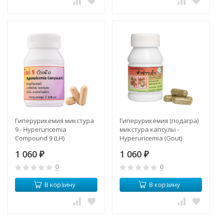
Гиперурикемия микстура
Гиперурикемия (подагра)
9 - Hyperuricemia
микстура капсулы -
Compound 9 (LH)
Hyperuricemia (Gout)
Mixture Capsules (LH)
1 060
1 060
₽
₽
0
0
В корзину
В корзину