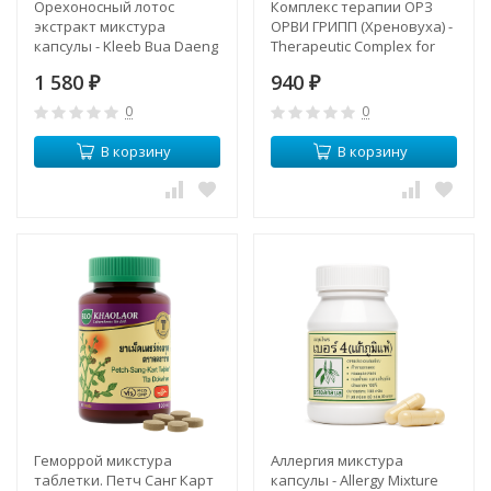
Орехоносный лотос
Комплекс терапии ОРЗ
экстракт микстура
ОРВИ ГРИПП (Хреновуха) -
капсулы - Kleeb Bua Daeng
Therapeutic Complex for
Capsules (ABHAI)
Respiratory Viral and
1 580
940
₽
Influenza Infections
₽
(Khrenovukha) ABP
0
0
В корзину
В корзину
​Геморрой микстура
​Аллергия микстура
таблетки. Петч Санг Карт
капсулы - Allergy Mixture