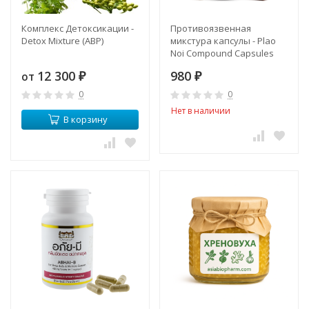
Комплекс Детоксикации -
Противоязвенная
Detox Mixture (ABP)
микстура капсулы - Plao
Noi Compound Capsules
(KLO)
12 300
980
от
₽
₽
0
0
Нет в наличии
В корзину