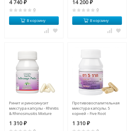
4 740
14 200
₽
₽
0
0
В корзину
В корзину
Ринит и риносинусит
Противовоспалительная
микстура капсулы - Rhinitis
микстура капсулы. 5
& Rhinosinusitis Mixture
корней – Five Root
Capsules (LH)
Compound Capsules (LH)
1 310
1 310
₽
₽
0
0