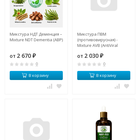
Микстура НДТ Деменция –
Микстура ПВМ
Mixture NDT Dementia (ABP)
(противовирусная) -
Mixture AVB (AntiViral
Broad-spectrum) ABP
2 670
2 030
от
от
₽
₽
0
0
В корзину
В корзину