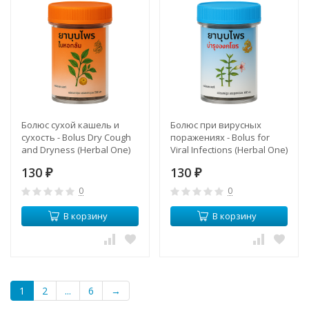
Болюс сухой кашель и
Болюс при вирусных
сухость - Bolus Dry Cough
поражениях - Bolus for
and Dryness (Herbal One)
Viral Infections (Herbal One)
130
130
₽
₽
0
0
В корзину
В корзину
1
2
...
6
→