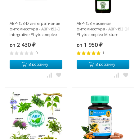
ABP-153-D интегративная
ABP-153 масляная
фитомикстура - ABP-153-D
фитомикстура - ABP-153 Oil
Integrative Phytocomplex
Phytocomplex Mixture
Mixture
2 430
1 950
от
от
₽
₽
0
1
В корзину
В корзину