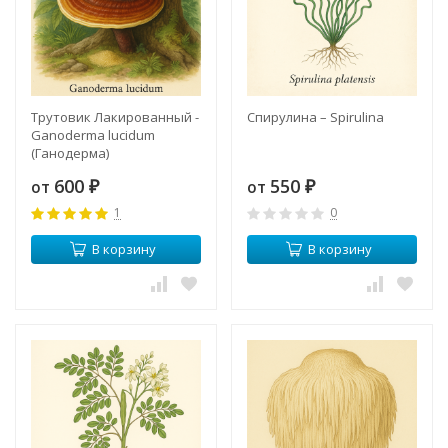
Трутовик Лакированный -
Спирулина – Spirulina
Ganoderma lucidum
(Ганодерма)
600
550
от
от
₽
₽
1
0
В корзину
В корзину