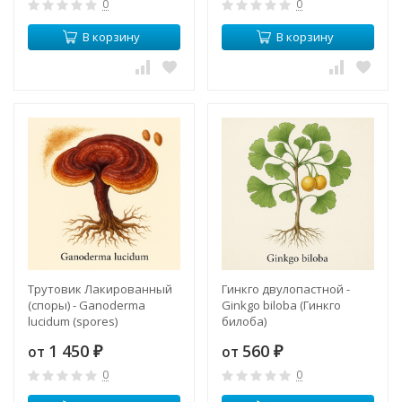
0
0
В корзину
В корзину
Трутовик Лакированный
Гинкго двулопастной -
(споры) - Ganoderma
Ginkgo biloba (Гинкго
lucidum (spores)
билоба)
(Ганодерма)
1 450
560
от
от
₽
₽
0
0