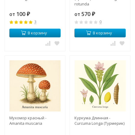
rotunda
100
570
от
от
₽
₽
3
0
В корзину
В корзину
Мухомор красный -
Куркума Длинная -
Amanita muscaria
Curcuma Longa (Турмерик)