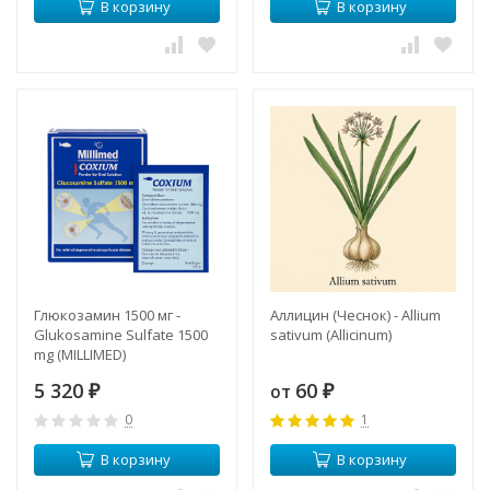
В корзину
В корзину
Глюкозамин 1500 мг -
Аллицин (Чеснок) - Allium
Glukosamine Sulfate 1500
sativum (Allicinum)
mg (MILLIMED)
5 320
60
от
₽
₽
0
1
В корзину
В корзину