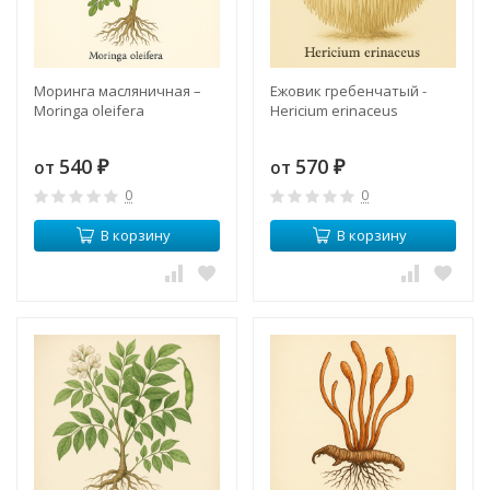
Моринга масляничная –
Ежовик гребенчатый -
Moringa oleifera
Hericium erinaceus
540
570
от
от
₽
₽
0
0
В корзину
В корзину