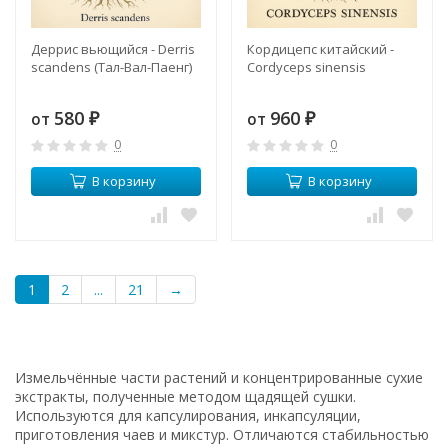
Деррис вьющийся - Derris
Кордицепс китайский -
scandens (Тал-Вал-Паенг)
Cordyceps sinensis
580
960
от
от
₽
₽
0
0
В корзину
В корзину
1
2
...
21
→
Измельчённые части растений и концентрированные сухие
экстракты, полученные методом щадящей сушки.
Используются для капсулирования, инкапсуляции,
приготовления чаев и микстур. Отличаются стабильностью