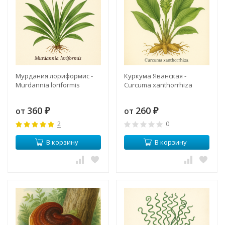
Мурдания лориформис -
Куркума Яванская -
Мurdannia loriformis
Curcuma xanthorrhiza
360
260
от
от
₽
₽
2
0
В корзину
В корзину