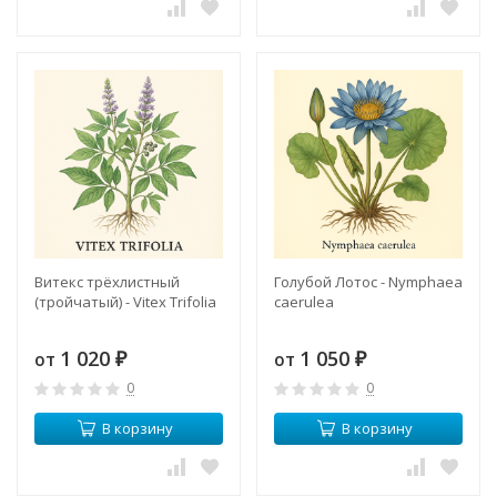
Витекс трёхлистный
Голубой Лотос - Nymphaea
(тройчатый) - Vitex Trifolia
caerulea
1 020
1 050
от
от
₽
₽
0
0
В корзину
В корзину