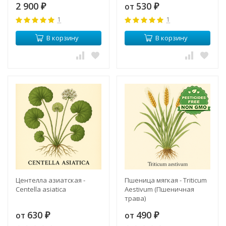
2 900
530
от
₽
₽
1
1
В корзину
В корзину
Центелла азиатская -
Пшеница мягкая - Triticum
Centella asiatica
Aestivum (Пшеничная
трава)
630
490
от
от
₽
₽