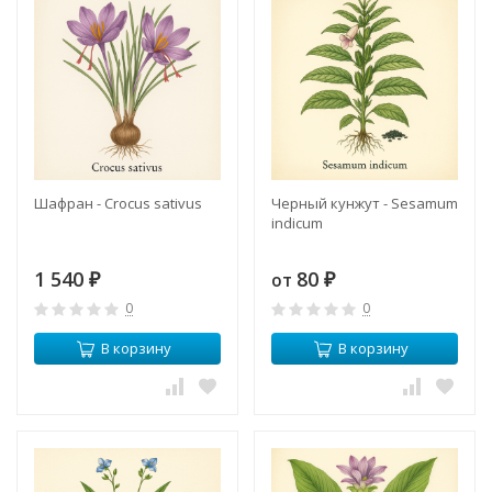
Шафран - Crocus sativus
Черный кунжут - Sesamum
indicum
1 540
80
от
₽
₽
0
0
В корзину
В корзину