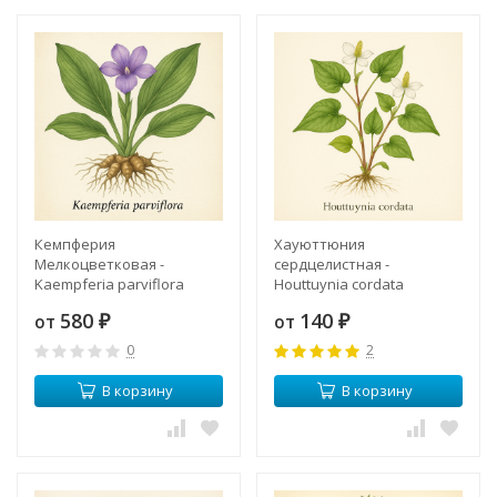
Кемпферия
Хауюттюния
Мелкоцветковая -
сердцелистная -
Kaempferia parviflora
Houttuynia cordata
(хаутюния, плюкао)
580
140
от
от
₽
₽
0
2
В корзину
В корзину