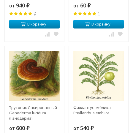
940
60
от
от
₽
₽
2
1
В корзину
В корзину
Трутовик Лакированный -
Филлантус эмблика -
Ganoderma lucidum
Phyllanthus emblica
(Ганодерма)
600
540
от
от
₽
₽