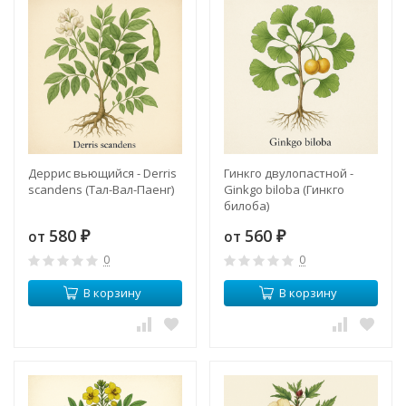
Деррис вьющийся - Derris
Гинкго двулопастной -
scandens (Тал-Вал-Паенг)
Ginkgo biloba (Гинкго
билоба)
580
560
от
от
₽
₽
0
0
В корзину
В корзину