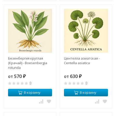
Безенбергия круглая
Центелла азиатская -
(Крачай) - Boesenbergia
Centella asiatica
rotunda
570
630
от
от
₽
₽
0
0
В корзину
В корзину