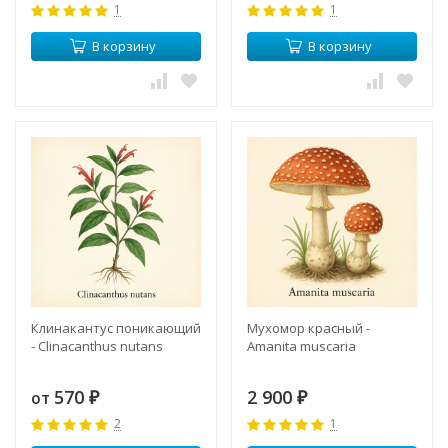
1
1
В корзину
В корзину
Клинакантус поникающий
Мухомор красный -
- Clinacanthus nutans
Amanita muscaria
570
2 900
от
₽
₽
2
1