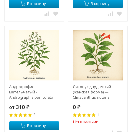
В корзину
В корзину
Андрографис
Ликопус двудомный
метельчатый -
(женская форма) —
Andrographis paniculata
Clinacanthus nutans
(female plant).
310
0
от
₽
Клинакантус
₽
3
1
Нет в наличии
В корзину