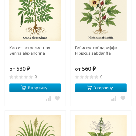
Кассия остролистная -
Гибискус сабдариффа —
Senna alexandrina
Hibiscus sabdariffa
530
560
от
от
₽
₽
0
0
В корзину
В корзину