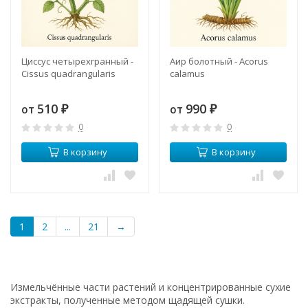
Циссус четырехгранный -
Аир болотный - Acorus
Cissus quadrangularis
calamus
510
990
от
от
₽
₽
0
0
В корзину
В корзину
1
2
...
21
→
Измельчённые части растений и концентрированные сухие
экстракты, полученные методом щадящей сушки.