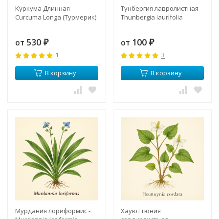
Куркума Длинная -
Тунбергия лавролистная -
Curcuma Longa (Турмерик)
Thunbergia laurifolia
530
100
от
от
₽
₽
1
3
В корзину
В корзину
Мурдания лориформис -
Хауюттюния