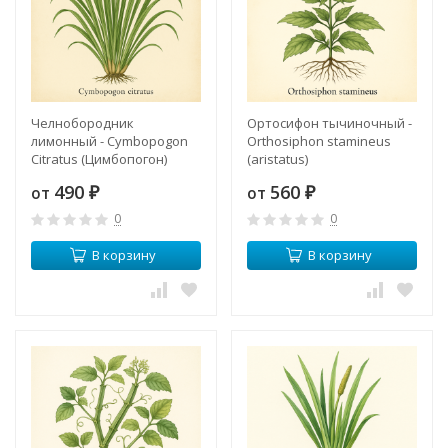
Челнобородник
Ортосифон тычиночный -
лимонный - Cymbopogon
Orthosiphon stamineus
Citratus (Цимбопогон)
(aristatus)
490
560
от
от
₽
₽
0
0
В корзину
В корзину