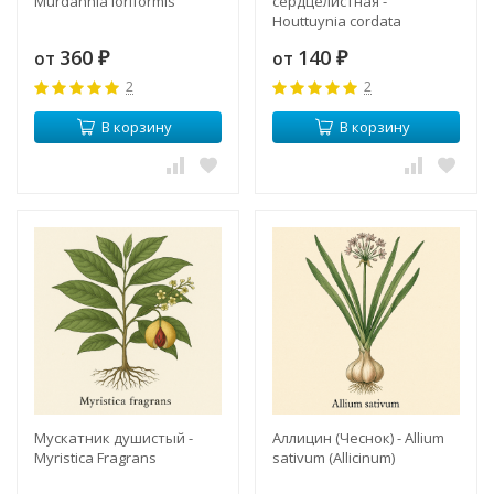
Мurdannia loriformis
сердцелистная -
Houttuynia cordata
(хаутюния, плюкао)
360
140
от
от
₽
₽
2
2
В корзину
В корзину
Мускатник душистый -
Аллицин (Чеснок) - Allium
Myristica Fragrans
sativum (Allicinum)