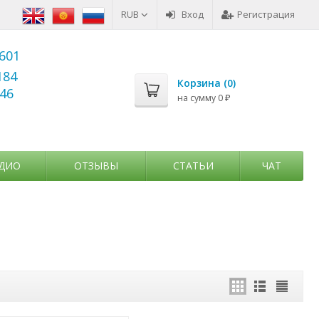
RUB
Вход
Регистрация
6601
184
Корзина (
0
)
346
на сумму
0
₽
ДИО
ОТЗЫВЫ
СТАТЬИ
ЧАТ