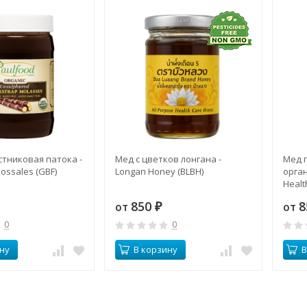
тниковая патока -
Мед с цветков лонгана -
Мед 
ossales (GBF)
Longan Honey (BLBH)
орган
Healt
850
8
от
от
₽
0
0
ну
В корзину
В