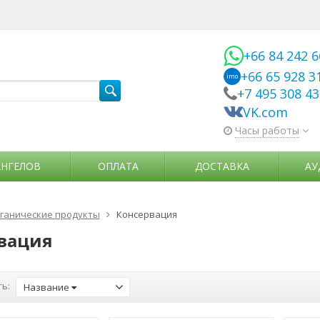
+66 84 242 
+66 65 928 3
imo
+7 495 308 4
VK.com
Часы работы
АНГЕЛОВ
ОПЛАТА
ДОСТАВКА
АУ
ганические продукты
Консервация
вация
ь:
Название