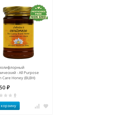
полифлорный
ический - All Purpose
h Care Honey (BLBH)
50
₽
0
 корзину