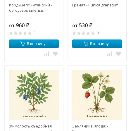
Кордицепс китайский -
Гранат - Punica granatum
Cordyceps sinensis
960
530
от
от
₽
₽
0
0
В корзину
В корзину
Жимолость съедобная
Земляника (ягода) -