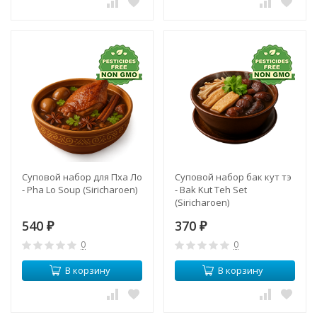
Суповой набор для Пха Ло
Суповой набор бак кут тэ
- Pha Lo Soup (Siricharoen)
- Bak Kut Teh Set
(Siricharoen)
540
370
₽
₽
0
0
В корзину
В корзину