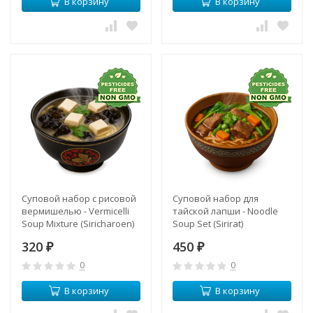
В корзину
В корзину
Суповой набор с рисовой
Суповой набор для
вермишелью - Vermicelli
тайской лапши - Noodle
Soup Mixture (Siricharoen)
Soup Set (Sirirat)
320
450
₽
₽
0
0
В корзину
В корзину