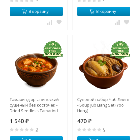
В корзину
В корзину
Тамаринд органический
Суповой набор Чаб Лиенг
сушеный без косточек -
- Soup Jub Liang Set (Yoo
Dried Seedless Tamarind
Hong)
(CFR)
1 540
470
₽
₽
0
0