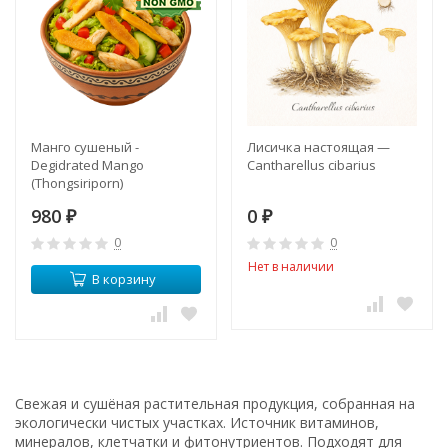
Манго сушеный -
Лисичка настоящая —
Degidrated Mango
Cantharellus cibarius
(Thongsiriporn)
980
0
₽
₽
0
0
Нет в наличии
В корзину
Свежая и сушёная растительная продукция, собранная на
экологически чистых участках. Источник витаминов,
минералов, клетчатки и фитонутриентов. Подходят для