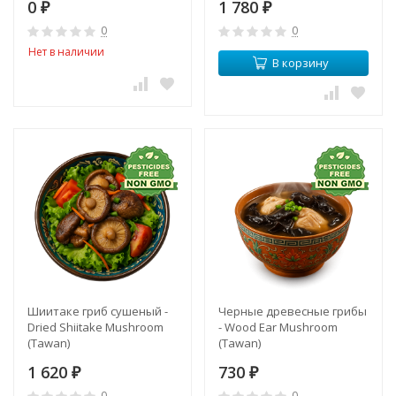
0
1 780
₽
₽
0
0
Нет в наличии
В корзину
Шиитаке гриб сушеный -
Черные древесные грибы
Dried Shiitake Mushroom
- Wood Ear Mushroom
(Tawan)
(Tawan)
1 620
730
₽
₽
0
0