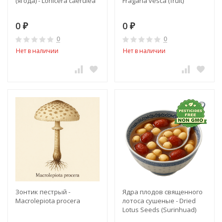
(ягода) - Lonicera caerulea
Fragaria vesca (fruit)
0
0
₽
₽
0
0
Нет в наличии
Нет в наличии
Зонтик пестрый -
Ядра плодов священного
Macrolepiota procera
лотоса сушеные - Dried
Lotus Seeds (Surinhuad)