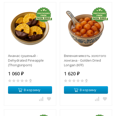
Ананас сушеный -
Вяленая мякоть золотого
Dehydrated Pineapple
лонгана - Golden Dried
(Thongsiriporn)
Longan (KFF)
1 060
1 620
₽
₽
0
0
В корзину
В корзину